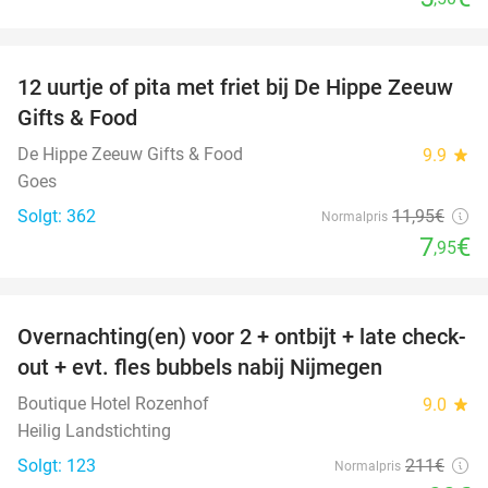
favorite_border
12 uurtje of pita met friet bij De Hippe Zeeuw
33%
Gifts & Food
De Hippe Zeeuw Gifts & Food
9.9
star
Goes
Solgt: 362
11
,95
€
Normalpris
7
€
,95
favorite_border
Overnachting(en) voor 2 + ontbijt + late check-
53%
out + evt. fles bubbels nabij Nijmegen
Boutique Hotel Rozenhof
9.0
star
Heilig Landstichting
Solgt: 123
211€
Normalpris