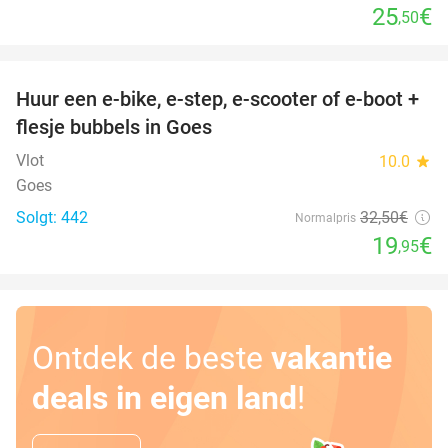
25
€
,50
favorite_border
Huur een e-bike, e-step, e-scooter of e-boot +
39%
flesje bubbels in Goes
Vlot
10.0
star
Goes
Solgt: 442
32
,50
€
Normalpris
19
€
,95
Ontdek de beste
vakantie
deals in eigen land
!