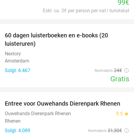
99€
Eskl. ca. 3€ per person per nat i turistskat
favorite_border
100%
60 dagen luisterboeken en e-books (20
luisteruren)
Nextory
Amsterdam
Solgt: 6.467
24€
Normalpris
Gratis
favorite_border
Entree voor Ouwehands Dierenpark Rhenen
19%
Ouwehands Dierenpark Rhenen
9.5
star
Rhenen
Solgt: 4.089
31
,50
€
Normalpris