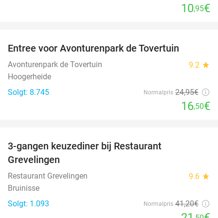
10
€
,95
favorite_border
Entree voor Avonturenpark de Tovertuin
34%
Avonturenpark de Tovertuin
9.2
star
Hoogerheide
Solgt: 8.745
24
,95
€
Normalpris
16
€
,50
favorite_border
3-gangen keuzediner bij Restaurant
48%
Grevelingen
Restaurant Grevelingen
9.6
star
Bruinisse
Solgt: 1.093
41
,20
€
Normalpris
21
€
,50