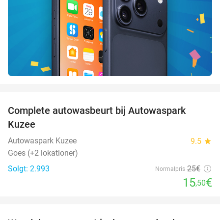
favorite_border
Complete autowasbeurt bij Autowaspark
38%
Kuzee
Autowaspark Kuzee
9.5
star
Goes (+2 lokationer)
Solgt: 2.993
25€
Normalpris
15
€
,50
favorite_border