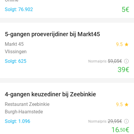
5€
Solgt: 76.902
favorite_border
5-gangen proeverijdiner bij Markt45
34%
Markt 45
9.5
star
Vlissingen
Solgt: 625
59
,05
€
Normalpris
39€
favorite_border
4-gangen keuzediner bij Zeebinkie
45%
Restaurant Zeebinkie
9.5
star
Burgh-Haamstede
Solgt: 1.096
29
,95
€
Normalpris
16
€
,50