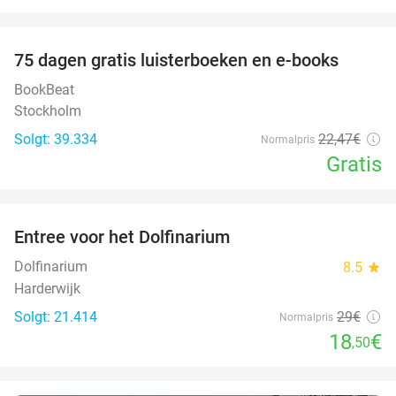
favorite_border
100%
75 dagen gratis luisterboeken en e-books
BookBeat
Stockholm
Solgt: 39.334
22
,47
€
Normalpris
Gratis
favorite_border
Entree voor het Dolfinarium
36%
Dolfinarium
8.5
star
Harderwijk
Solgt: 21.414
29€
Normalpris
18
€
,50