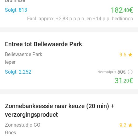
Bruinisse
182
€
Solgt: 813
,40
Excl. approx. €2,83 p.p.p.n. en €14 p.p. bedlinnen
favorite_border
Entree tot Bellewaerde Park
38%
Bellewaerde Park
9.6
star
Ieper
Solgt: 2.252
50€
Normalpris
31
€
,20
favorite_border
Zonnebanksessie naar keuze (20 min) +
70%
verzorgingsproduct
Zonnestudio GO
9.2
star
Goes