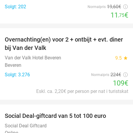
Solgt: 202
19
,60
€
Normalpris
11
€
,75
favorite_border
Overnachting(en) voor 2 + ontbijt + evt. diner
51%
bij Van der Valk
Van der Valk Hotel Beveren
9.5
star
Beveren
Solgt: 3.276
224€
Normalpris
109€
Eskl. ca. 2,20€ per person per nat i turistskat
favorite_border
Social Deal-giftcard van 5 tot 100 euro
Social Deal Giftcard
Online