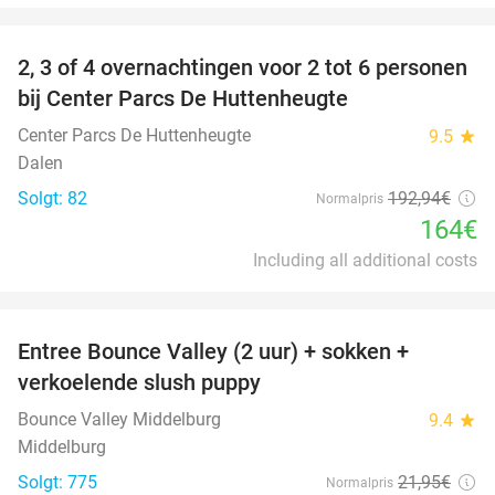
favorite_border
2, 3 of 4 overnachtingen voor 2 tot 6 personen
15%
bij Center Parcs De Huttenheugte
Center Parcs De Huttenheugte
9.5
star
Dalen
Solgt: 82
192
,94
€
Normalpris
164€
Including all additional costs
favorite_border
Entree Bounce Valley (2 uur) + sokken +
50%
verkoelende slush puppy
Bounce Valley Middelburg
9.4
star
Middelburg
Solgt: 775
21
,95
€
Normalpris