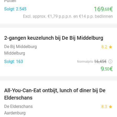
Putten
169
€
Solgt: 2.545
,68
Excl. approx. €1,79 p.p.p.n. en €14 p.p. bedlinnen
favorite_border
2-gangen keuzelunch bij De Bij Middelburg
42%
De Bij Middelburg
8.2
star
Middelburg
Solgt: 163
16
,45
€
Normalpris
9
€
,50
favorite_border
All-You-Can-Eat ontbijt, lunch of diner bij De
34%
Elderschans
De Elderschans
8.3
star
Aardenburg