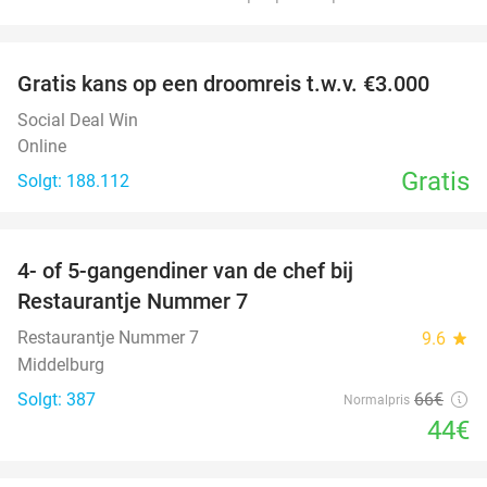
favorite_border
Gratis kans op een droomreis t.w.v. €3.000
Social Deal Win
Online
Gratis
Solgt: 188.112
favorite_border
4- of 5-gangendiner van de chef bij
33%
Restaurantje Nummer 7
Restaurantje Nummer 7
9.6
star
Middelburg
Solgt: 387
66€
Normalpris
44€
favorite_border