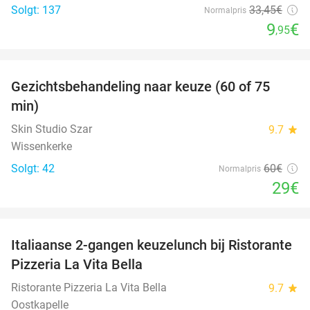
Solgt: 137
33
,45
€
Normalpris
9
€
,95
favorite_border
Gezichtsbehandeling naar keuze (60 of 75
52%
min)
Skin Studio Szar
9.7
star
Wissenkerke
Solgt: 42
60€
Normalpris
29€
favorite_border
Italiaanse 2-gangen keuzelunch bij Ristorante
41%
Pizzeria La Vita Bella
Ristorante Pizzeria La Vita Bella
9.7
star
Oostkapelle