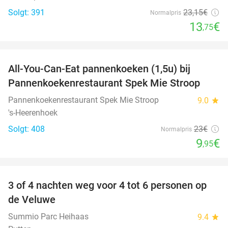
Solgt: 391
23
,15
€
Normalpris
13
€
,75
favorite_border
All-You-Can-Eat pannenkoeken (1,5u) bij
57%
Pannenkoekenrestaurant Spek Mie Stroop
Pannenkoekenrestaurant Spek Mie Stroop
9.0
star
's-Heerenhoek
Solgt: 408
23€
Normalpris
9
€
,95
favorite_border
3 of 4 nachten weg voor 4 tot 6 personen op
de Veluwe
Summio Parc Heihaas
9.4
star