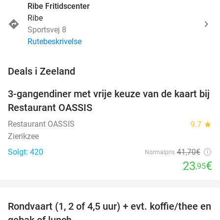
Ribe Fritidscenter
Ribe
Sportsvej 8
Rutebeskrivelse
favorite_border
Deals i Zeeland
3-gangendiner met vrije keuze van de kaart bij
43%
Restaurant OASSIS
Restaurant OASSIS
9.7
star
Zierikzee
Solgt: 420
41
,70
€
Normalpris
23
€
,95
favorite_border
Rondvaart (1, 2 of 4,5 uur) + evt. koffie/thee en
61%
NYT I
gebak of lunch