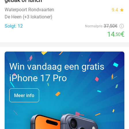
DAG
Waterpoort Rondvaarten
9.4
star
De Heen (+3 lokationer)
Solgt: 12
37
,50
€
Normalpris
14
€
,50
Win vandaag een gratis
iPhone 17 Pro
Meer info