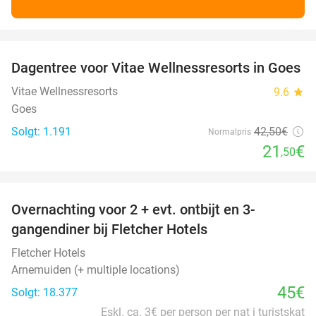
favorite_border
Dagentree voor Vitae Wellnessresorts in Goes
49%
Vitae Wellnessresorts
9.6
star
Goes
Solgt: 1.191
42
,50
€
Normalpris
21
€
,50
favorite_border
Overnachting voor 2 + evt. ontbijt en 3-
gangendiner bij Fletcher Hotels
Fletcher Hotels
Arnemuiden (+ multiple locations)
45€
Solgt: 18.377
Eskl. ca. 3€ per person per nat i turistskat