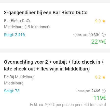
favorite_border
3-gangendiner bij een Bar Bistro DuCo
45%
Bar Bistro DuCo
9.0
star
Middelburg (+9 lokationer)
Solgt: 2.416
40
,60
€
Normalpris
22
€
,50
favorite_border
Overnachting voor 2 + ontbijt + late check-in +
52%
late check-out + fles wijn in Middelburg
De Bij Middelburg
8.2
star
Middelburg
Solgt: 73
246€
Normalpris
119€
Eskl. ca. 2,75€ per person per nat i turistskat