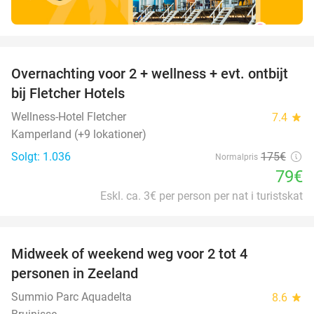
favorite_border
Overnachting voor 2 + wellness + evt. ontbijt
55%
bij Fletcher Hotels
Wellness-Hotel Fletcher
7.4
star
Kamperland (+9 lokationer)
Solgt: 1.036
175€
Normalpris
79€
Eskl. ca. 3€ per person per nat i turistskat
favorite_border
Midweek of weekend weg voor 2 tot 4
personen in Zeeland
Summio Parc Aquadelta
8.6
star