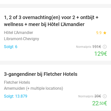
favorite_border
1, 2 of 3 overnachting(en) voor 2 + ontbijt +
32%
NYT I
wellness + meer bij Hôtel L'Amandier
DAG
Hôtel L'Amandier
9.9
star
Libramont-Chevigny
Solgt: 6
191€
Normalpris
129€
favorite_border
3-gangendiner bij Fletcher Hotels
42%
Fletcher Hotels
Arnemuiden (+ multiple locations)
Solgt: 13.879
39€
Normalpris
22
€
,50