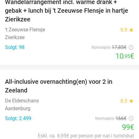
Wandelarrangement incl. warme drank +
39%
gebak + lunch bij 't Zeeuwse Flensje in hartje
Zierikzee
‘t Zeeuwse Flensje
9.9
star
Zierikzee
Solgt: 98
17
,85
€
Normalpris
10
€
,95
favorite_border
All-inclusive overnachting(en) voor 2 in
40%
Zeeland
De Elderschans
8.3
star
Aardenburg
Solgt: 2.499
166€
Normalpris
99€
Eskl. ca. 6,95€ per person per nat i turistskat