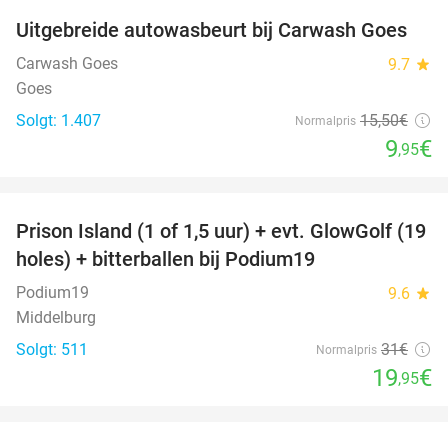
Uitgebreide autowasbeurt bij Carwash Goes
36%
Carwash Goes
9.7
star
Goes
Solgt: 1.407
15
,50
€
Normalpris
9
€
,95
favorite_border
Prison Island (1 of 1,5 uur) + evt. GlowGolf (19
36%
holes) + bitterballen bij Podium19
Podium19
9.6
star
Middelburg
Solgt: 511
31€
Normalpris
19
€
,95
favorite_border