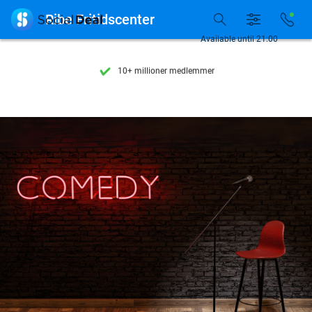
Se flere end 15.000 deals

Ribe Fritidscenter
Tilgængelig 7 dage om ugen
Available until 21:00
10+ millioner medlemmer
9,4
baseret på
206.298 anmeldelser
Se flere end 15.000 deals
Tilgængelig 7 dage om ugen
10+ millioner medlemmer