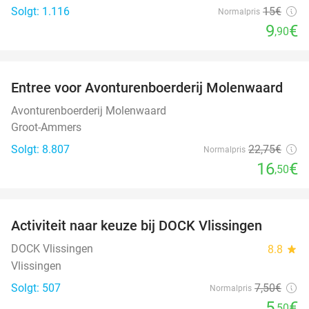
Solgt: 1.116
15€
Normalpris
9
€
,90
favorite_border
Entree voor Avonturenboerderij Molenwaard
27%
Avonturenboerderij Molenwaard
Groot-Ammers
Solgt: 8.807
22
,75
€
Normalpris
16
€
,50
favorite_border
Activiteit naar keuze bij DOCK Vlissingen
27%
DOCK Vlissingen
8.8
star
Vlissingen
Solgt: 507
7
,50
€
Normalpris
5
€
,50