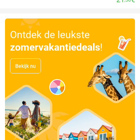
Ontdek de leukste
zomervakantiedeals
!
Bekijk nu