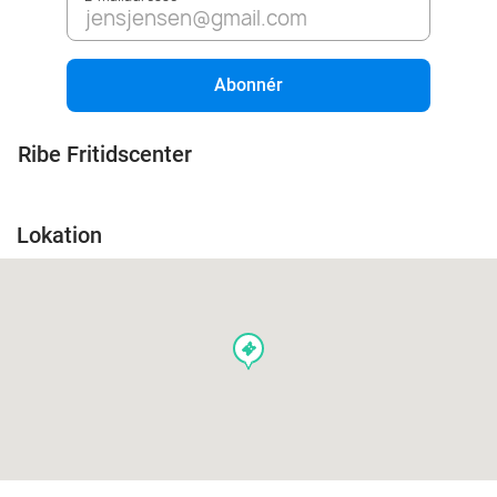
Abonnér
Ribe Fritidscenter
Lokation
events