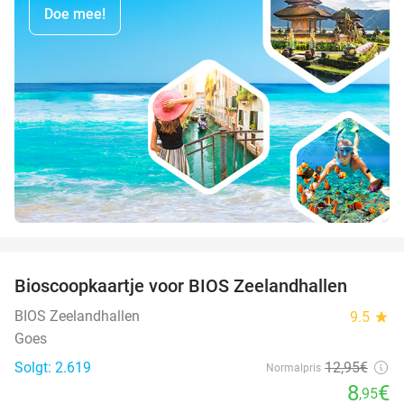
Doe mee!
favorite_border
Bioscoopkaartje voor BIOS Zeelandhallen
31%
BIOS Zeelandhallen
9.5
star
Goes
Solgt: 2.619
12
,95
€
Normalpris
8
€
,95