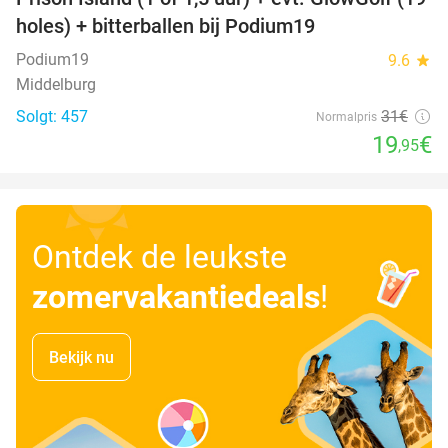
36%
holes) + bitterballen bij Podium19
Podium19
9.6
star
Middelburg
Solgt: 457
31€
Normalpris
19
€
,95
Ontdek de leukste
zomervakantiedeals
!
Bekijk nu