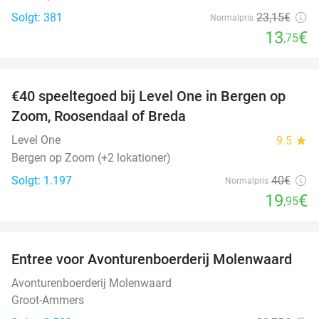
Solgt: 381
23
,15
€
Normalpris
13
€
,75
favorite_border
€40 speeltegoed bij Level One in Bergen op
50%
Zoom, Roosendaal of Breda
Level One
9.5
star
Bergen op Zoom (+2 lokationer)
Solgt: 1.197
40€
Normalpris
19
€
,95
favorite_border
Entree voor Avonturenboerderij Molenwaard
27%
Avonturenboerderij Molenwaard
Groot-Ammers