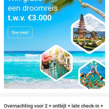
een droomreis
t.w.v. €3.000
Doe mee!
favorite_border
Overnachting voor 2 + ontbijt + late check-in +
52%