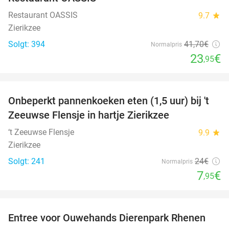
Restaurant OASSIS
9.7
star
Zierikzee
Solgt: 394
41
,70
€
Normalpris
23
€
,95
favorite_border
Onbeperkt pannenkoeken eten (1,5 uur) bij 't
67%
Zeeuwse Flensje in hartje Zierikzee
‘t Zeeuwse Flensje
9.9
star
Zierikzee
Solgt: 241
24€
Normalpris
7
€
,95
favorite_border
Entree voor Ouwehands Dierenpark Rhenen
19%