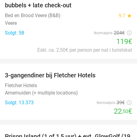
bubbels + late check-out
Bed en Brood Veere (B&B)
9.7
star
Veere
Solgt: 58
204€
Normalpris
119€
Eskl. ca. 2,50€ per person per nat i turistskat
favorite_border
3-gangendiner bij Fletcher Hotels
42%
Fletcher Hotels
Arnemuiden (+ multiple locations)
Solgt: 13.373
39€
Normalpris
22
€
,50
favorite_border
Prison Island (1 of 1,5 uur) + evt. GlowGolf (19