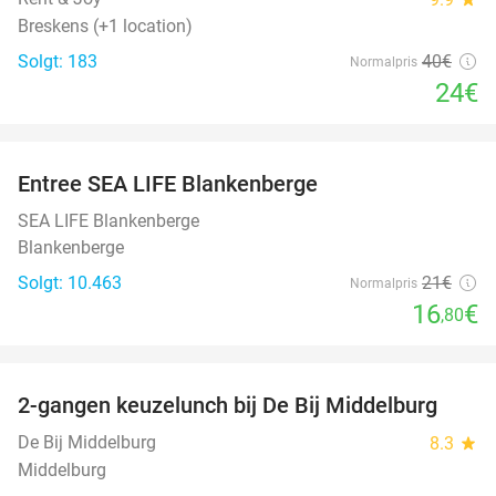
Breskens (+1 location)
Solgt: 183
40€
Normalpris
24€
favorite_border
Entree SEA LIFE Blankenberge
20%
SEA LIFE Blankenberge
Blankenberge
Solgt: 10.463
21€
Normalpris
16
€
,80
favorite_border
2-gangen keuzelunch bij De Bij Middelburg
42%
De Bij Middelburg
8.3
star
Middelburg