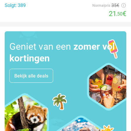
Solgt: 389
35€
Normalpris
21
€
,50
Geniet van een
zomer vol
kortingen
Bekijk alle deals