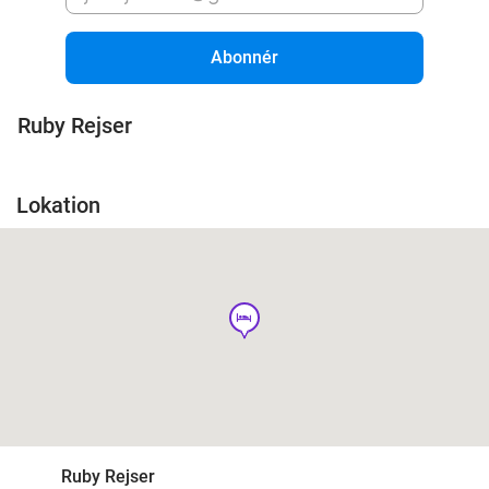
Abonnér
Ruby Rejser
Lokation
hotel
Ruby Rejser