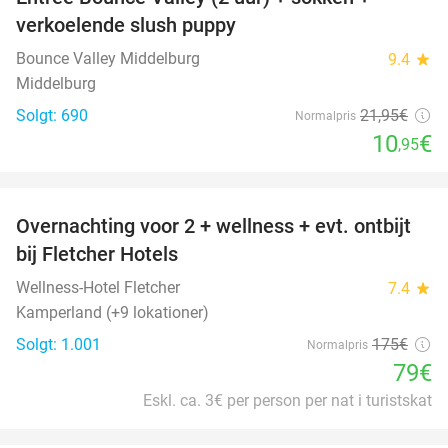
50%
verkoelende slush puppy
Bounce Valley Middelburg
9.4
star
Middelburg
Solgt: 690
21
,95
€
Normalpris
10
€
,95
favorite_border
Overnachting voor 2 + wellness + evt. ontbijt
55%
bij Fletcher Hotels
Wellness-Hotel Fletcher
7.4
star
Kamperland (+9 lokationer)
Solgt: 1.001
175€
Normalpris
79€
Eskl. ca. 3€ per person per nat i turistskat
favorite_border