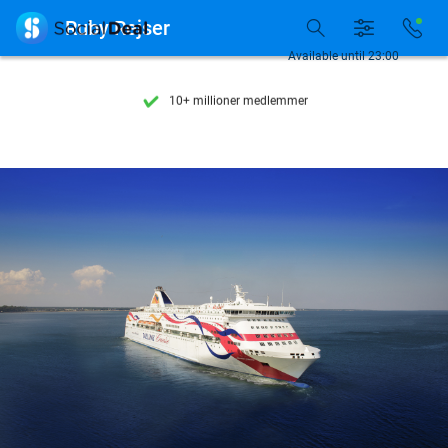
Se flere end 15.000 deals

Ruby Rejser
Tilgængelig 7 dage om ugen
Available until 23:00
10+ millioner medlemmer
9,4
baseret på
205.807 anmeldelser
Se flere end 15.000 deals
Tilgængelig 7 dage om ugen
10+ millioner medlemmer