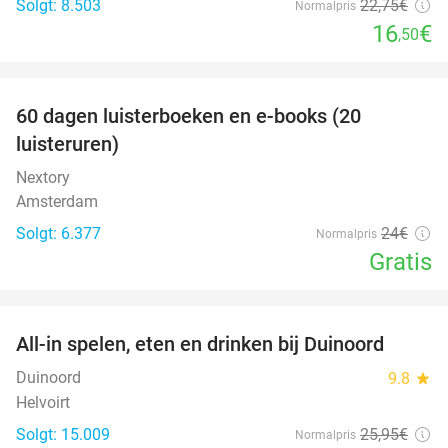
Solgt: 8.503
22
,75
€
Normalpris
16
€
,50
favorite_border
100%
60 dagen luisterboeken en e-books (20
luisteruren)
Nextory
Amsterdam
Solgt: 6.377
24€
Normalpris
Gratis
favorite_border
All-in spelen, eten en drinken bij Duinoord
19%
Duinoord
9.8
star
Helvoirt
Solgt: 15.009
25
,95
€
Normalpris