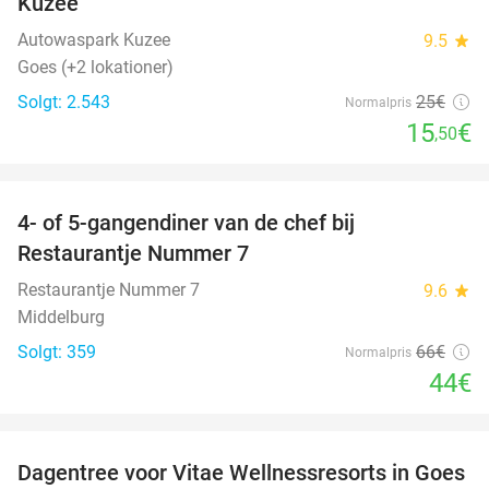
Kuzee
Autowaspark Kuzee
9.5
star
Goes (+2 lokationer)
Solgt: 2.543
25€
Normalpris
15
€
,50
favorite_border
4- of 5-gangendiner van de chef bij
33%
Restaurantje Nummer 7
Restaurantje Nummer 7
9.6
star
Middelburg
Solgt: 359
66€
Normalpris
44€
favorite_border
Dagentree voor Vitae Wellnessresorts in Goes
49%