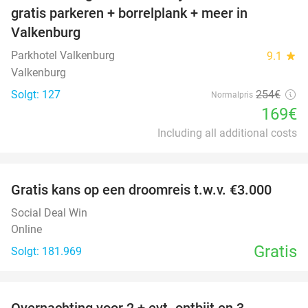
gratis parkeren + borrelplank + meer in
Valkenburg
Parkhotel Valkenburg
9.1
star
Valkenburg
Solgt: 127
254€
Normalpris
169€
Including all additional costs
favorite_border
Gratis kans op een droomreis t.w.v. €3.000
Social Deal Win
Online
Gratis
Solgt: 181.969
favorite_border
Overnachting voor 2 + evt. ontbijt en 3-