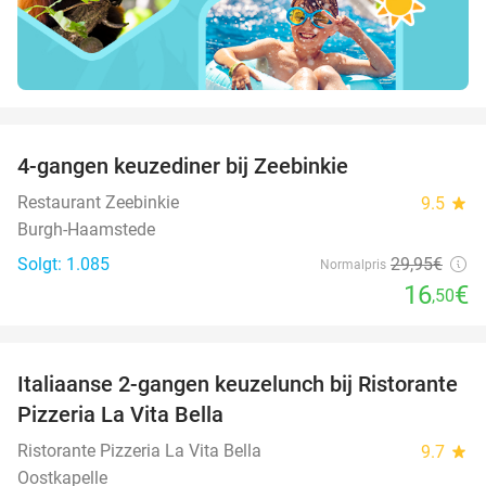
favorite_border
4-gangen keuzediner bij Zeebinkie
45%
Restaurant Zeebinkie
9.5
star
Burgh-Haamstede
Solgt: 1.085
29
,95
€
Normalpris
16
€
,50
favorite_border
Italiaanse 2-gangen keuzelunch bij Ristorante
41%
Pizzeria La Vita Bella
Ristorante Pizzeria La Vita Bella
9.7
star
Oostkapelle