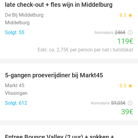
late check-out + fles wijn in Middelburg
De Bij Middelburg
8.3
star
Middelburg
Solgt: 55
246€
Normalpris
119€
Eskl. ca. 2,75€ per person per nat i turistskat
favorite_border
5-gangen proeverijdiner bij Markt45
34%
Markt 45
9.5
star
Vlissingen
Solgt: 612
59
,05
€
Normalpris
39€
favorite_border
Entree Bounce Valley (2 uur) + sokken +