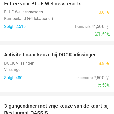
Entree voor BLUE Wellnessresorts
48%
BLUE Wellnessresorts
8.8
star
Kamperland (+4 lokationer)
Solgt: 2.515
41
,50
€
Normalpris
21
€
,50
favorite_border
Activiteit naar keuze bij DOCK Vlissingen
27%
DOCK Vlissingen
8.8
star
Vlissingen
Solgt: 480
7
,50
€
Normalpris
5
€
,50
favorite_border
3-gangendiner met vrije keuze van de kaart bij
43%
Restaurant OASSIS