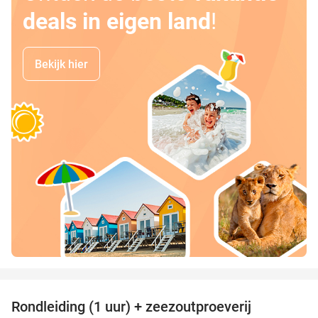
deals in eigen land
!
Bekijk hier
favorite_border
Rondleiding (1 uur) + zeezoutproeverij
40%