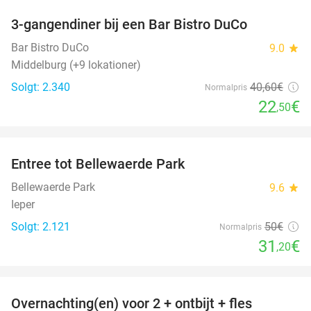
3-gangendiner bij een Bar Bistro DuCo
45%
Bar Bistro DuCo
9.0
star
Middelburg (+9 lokationer)
Solgt: 2.340
40
,60
€
Normalpris
22
€
,50
favorite_border
Entree tot Bellewaerde Park
38%
Bellewaerde Park
9.6
star
Ieper
Solgt: 2.121
50€
Normalpris
31
€
,20
favorite_border
Overnachting(en) voor 2 + ontbijt + fles
42%