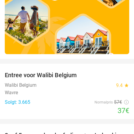
favorite_border
Entree voor Walibi Belgium
35%
Walibi Belgium
9.4
star
Wavre
Solgt: 3.665
57€
Normalpris
37€
favorite_border