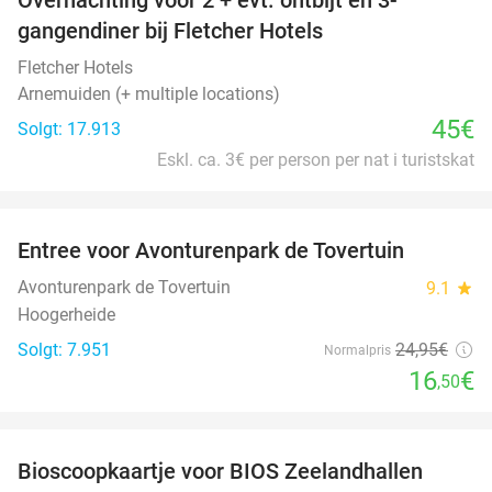
gangendiner bij Fletcher Hotels
Fletcher Hotels
Arnemuiden (+ multiple locations)
45€
Solgt: 17.913
Eskl. ca. 3€ per person per nat i turistskat
favorite_border
Entree voor Avonturenpark de Tovertuin
34%
Avonturenpark de Tovertuin
9.1
star
Hoogerheide
Solgt: 7.951
24
,95
€
Normalpris
16
€
,50
favorite_border
Bioscoopkaartje voor BIOS Zeelandhallen
31%