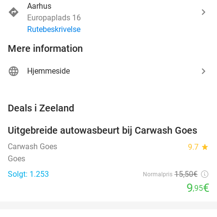
Aarhus
Europaplads 16
Rutebeskrivelse
Mere information
Hjemmeside
favorite_border
Deals i Zeeland
Uitgebreide autowasbeurt bij Carwash Goes
36%
Carwash Goes
9.7
star
Goes
Solgt: 1.253
15
,50
€
Normalpris
9
€
,95
favorite_border