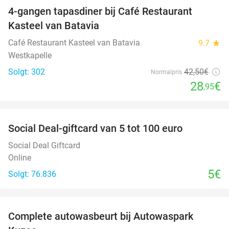
4-gangen tapasdiner bij Café Restaurant
32%
Kasteel van Batavia
Café Restaurant Kasteel van Batavia
9.7
star
Westkapelle
Solgt: 302
42
,50
€
Normalpris
28
€
,95
favorite_border
Social Deal-giftcard van 5 tot 100 euro
Social Deal Giftcard
Online
5€
Solgt: 76.836
favorite_border
Complete autowasbeurt bij Autowaspark
38%