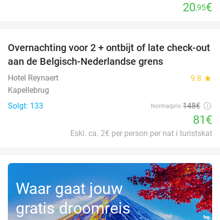
20
€
,95
favorite_border
Overnachting voor 2 + ontbijt of late check-out
45%
aan de Belgisch-Nederlandse grens
Hotel Reynaert
9.8
star
Kapellebrug
Solgt: 133
148€
Normalpris
81€
Eskl. ca. 2€ per person per nat i turistskat
Waar gaat jouw
gratis droomreis