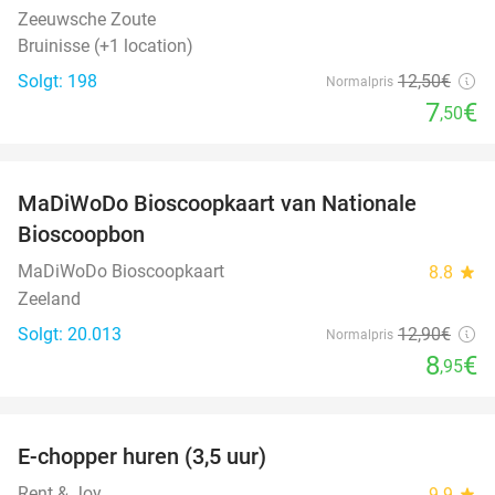
Zeeuwsche Zoute
Bruinisse (+1 location)
Solgt: 198
12
,50
€
Normalpris
7
€
,50
favorite_border
MaDiWoDo Bioscoopkaart van Nationale
31%
Bioscoopbon
MaDiWoDo Bioscoopkaart
8.8
star
Zeeland
Solgt: 20.013
12
,90
€
Normalpris
8
€
,95
favorite_border
E-chopper huren (3,5 uur)
40%
Rent & Joy
9.9
star