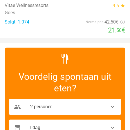
Vitae Wellnessresorts
9.6
star
Goes
Solgt: 1.074
42
,50
€
Normalpris
21
€
,50
Voordelig spontaan uit
eten?