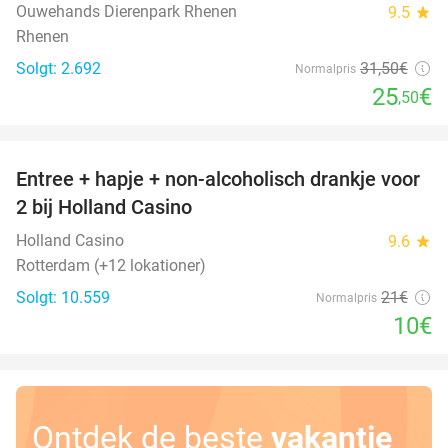
Ouwehands Dierenpark Rhenen
9.5
star
Rhenen
Solgt: 2.692
31
,50
€
Normalpris
25
€
,50
favorite_border
Entree + hapje + non-alcoholisch drankje voor
52%
2 bij Holland Casino
Holland Casino
9.6
star
Rotterdam (+12 lokationer)
Solgt: 10.559
21€
Normalpris
10€
Ontdek de beste
vakantie