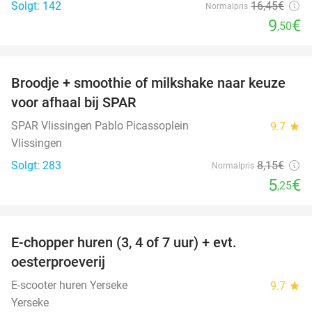
Solgt: 142
16
,45
€
Normalpris
9
€
,50
favorite_border
Broodje + smoothie of milkshake naar keuze
36%
voor afhaal bij SPAR
SPAR Vlissingen Pablo Picassoplein
9.7
star
Vlissingen
Solgt: 283
8
,15
€
Normalpris
5
€
,25
favorite_border
E-chopper huren (3, 4 of 7 uur) + evt.
39%
oesterproeverij
E-scooter huren Yerseke
9.7
star
Yerseke