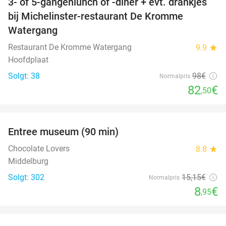
3- of 5-gangenlunch of -diner + evt. drankjes
16%
bij Michelinster-restaurant De Kromme
Watergang
Restaurant De Kromme Watergang
9.9
star
Hoofdplaat
Solgt: 38
98€
Normalpris
82
€
,50
favorite_border
Entree museum (90 min)
41%
Chocolate Lovers
8.8
star
Middelburg
Solgt: 302
15
,15
€
Normalpris
8
€
,95
favorite_border