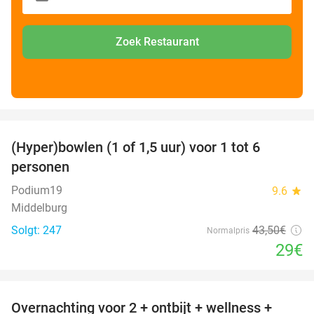
Zoek Restaurant
favorite_border
(Hyper)bowlen (1 of 1,5 uur) voor 1 tot 6
33%
personen
Podium19
9.6
star
Middelburg
Solgt: 247
43
,50
€
Normalpris
29€
favorite_border
Overnachting voor 2 + ontbijt + wellness +
33%