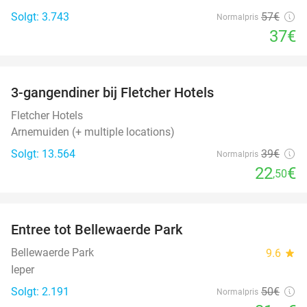
Solgt: 3.743
57€
Normalpris
37€
favorite_border
3-gangendiner bij Fletcher Hotels
42%
Fletcher Hotels
Arnemuiden (+ multiple locations)
Solgt: 13.564
39€
Normalpris
22
€
,50
favorite_border
Entree tot Bellewaerde Park
38%
Bellewaerde Park
9.6
star
Ieper
Solgt: 2.191
50€
Normalpris