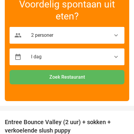
Voordelig spontaan uit
eten?
Zoek Restaurant
favorite_border
Entree Bounce Valley (2 uur) + sokken +
50%
verkoelende slush puppy