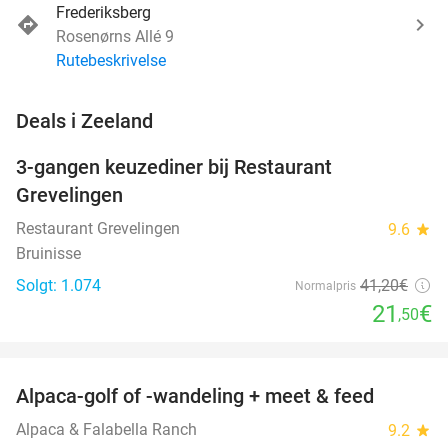
Frederiksberg
Rosenørns Allé 9
Rutebeskrivelse
favorite_border
Deals i Zeeland
3-gangen keuzediner bij Restaurant
48%
Grevelingen
Restaurant Grevelingen
9.6
star
Bruinisse
Solgt: 1.074
41
,20
€
Normalpris
21
€
,50
favorite_border
Alpaca-golf of -wandeling + meet & feed
24%
Alpaca & Falabella Ranch
9.2
star