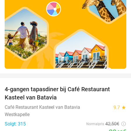
favorite_border
4-gangen tapasdiner bij Café Restaurant
32%
Kasteel van Batavia
Café Restaurant Kasteel van Batavia
9.7
star
Westkapelle
Solgt: 315
42
,50
€
Normalpris