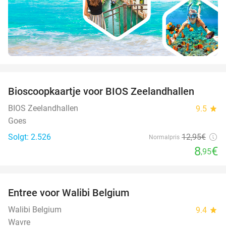
favorite_border
Bioscoopkaartje voor BIOS Zeelandhallen
31%
BIOS Zeelandhallen
9.5
star
Goes
Solgt: 2.526
12
,95
€
Normalpris
8
€
,95
favorite_border
Entree voor Walibi Belgium
35%
Walibi Belgium
9.4
star
Wavre