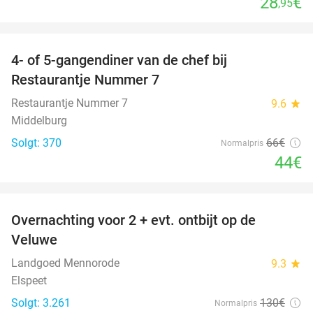
28
€
,95
favorite_border
4- of 5-gangendiner van de chef bij
33%
Restaurantje Nummer 7
Restaurantje Nummer 7
9.6
star
Middelburg
Solgt: 370
66€
Normalpris
44€
favorite_border
Overnachting voor 2 + evt. ontbijt op de
51%
Veluwe
Landgoed Mennorode
9.3
star
Elspeet
Solgt: 3.261
130€
Normalpris