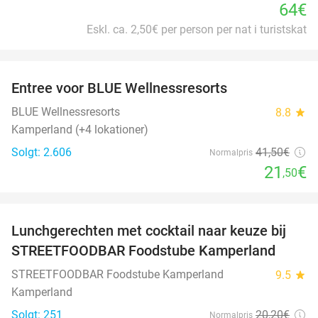
64€
Eskl. ca. 2,50€ per person per nat i turistskat
favorite_border
Entree voor BLUE Wellnessresorts
48%
BLUE Wellnessresorts
8.8
star
Kamperland (+4 lokationer)
Solgt: 2.606
41
,50
€
Normalpris
21
€
,50
favorite_border
Lunchgerechten met cocktail naar keuze bij
41%
STREETFOODBAR Foodstube Kamperland
STREETFOODBAR Foodstube Kamperland
9.5
star
Kamperland
Solgt: 251
20
,20
€
Normalpris