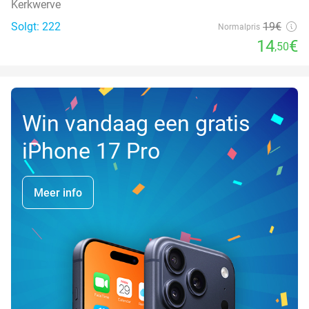
Kerkwerve
Solgt: 222
19€
Normalpris
14
€
,50
Win vandaag een gratis
iPhone 17 Pro
Meer info