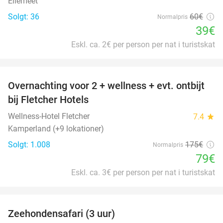
Ellemeet
Solgt: 36
60€
Normalpris
39€
Eskl. ca. 2€ per person per nat i turistskat
favorite_border
Overnachting voor 2 + wellness + evt. ontbijt
55%
bij Fletcher Hotels
Wellness-Hotel Fletcher
7.4
star
Kamperland (+9 lokationer)
Solgt: 1.008
175€
Normalpris
79€
Eskl. ca. 3€ per person per nat i turistskat
favorite_border
Zeehondensafari (3 uur)
32%