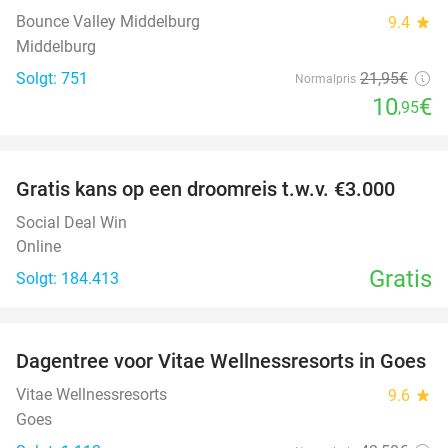
Bounce Valley Middelburg
9.4
star
Middelburg
Solgt: 751
21
,95
€
Normalpris
10
€
,95
favorite_border
Gratis kans op een droomreis t.w.v. €3.000
Social Deal Win
Online
Gratis
Solgt: 184.413
favorite_border
Dagentree voor Vitae Wellnessresorts in Goes
49%
Vitae Wellnessresorts
9.6
star
Goes