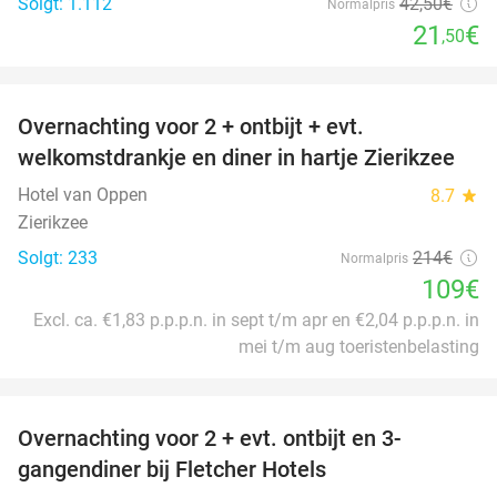
Solgt: 1.112
42
,50
€
Normalpris
21
€
,50
favorite_border
Overnachting voor 2 + ontbijt + evt.
49%
welkomstdrankje en diner in hartje Zierikzee
Hotel van Oppen
8.7
star
Zierikzee
Solgt: 233
214€
Normalpris
109€
Excl. ca. €1,83 p.p.p.n. in sept t/m apr en €2,04 p.p.p.n. in
mei t/m aug toeristenbelasting
favorite_border
Overnachting voor 2 + evt. ontbijt en 3-
gangendiner bij Fletcher Hotels