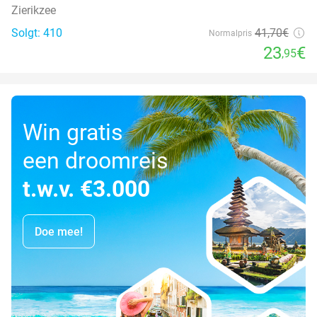
Zierikzee
Solgt: 410
41
,70
€
Normalpris
23
€
,95
Win gratis
een droomreis
t.w.v. €3.000
Doe mee!