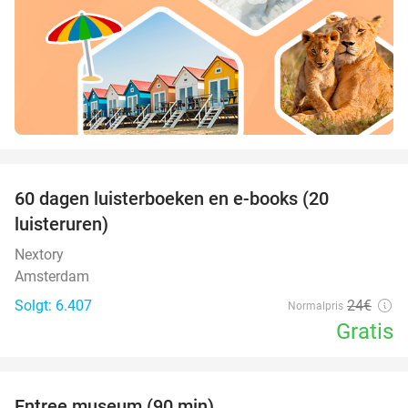
favorite_border
100%
60 dagen luisterboeken en e-books (20
luisteruren)
Nextory
Amsterdam
Solgt: 6.407
24€
Normalpris
Gratis
favorite_border
Entree museum (90 min)