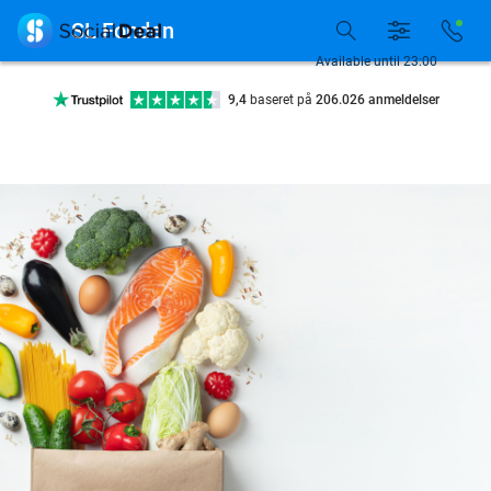
Tilgængelig 7 dage om ugen

SL Fonden
10+ millioner medlemmer
Available until 23:00
9,4
baseret på
206.026 anmeldelser
Se flere end 15.000 deals
Tilgængelig 7 dage om ugen
10+ millioner medlemmer