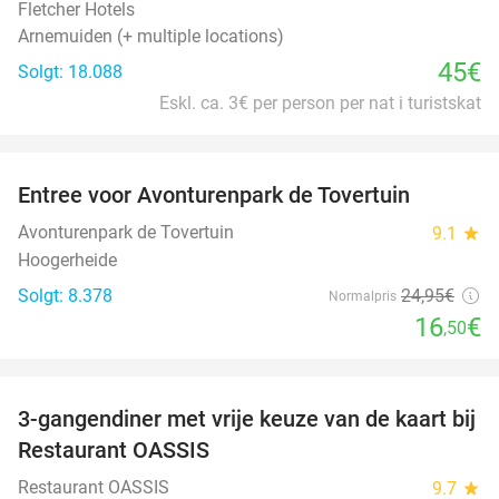
Fletcher Hotels
Arnemuiden (+ multiple locations)
45€
Solgt: 18.088
Eskl. ca. 3€ per person per nat i turistskat
favorite_border
Entree voor Avonturenpark de Tovertuin
34%
Avonturenpark de Tovertuin
9.1
star
Hoogerheide
Solgt: 8.378
24
,95
€
Normalpris
16
€
,50
favorite_border
3-gangendiner met vrije keuze van de kaart bij
43%
Restaurant OASSIS
Restaurant OASSIS
9.7
star