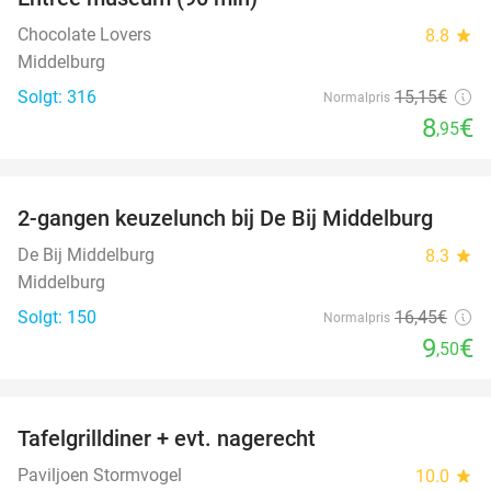
41%
Chocolate Lovers
8.8
star
Middelburg
Solgt: 316
15
,15
€
Normalpris
8
€
,95
favorite_border
2-gangen keuzelunch bij De Bij Middelburg
42%
De Bij Middelburg
8.3
star
Middelburg
Solgt: 150
16
,45
€
Normalpris
9
€
,50
favorite_border
Tafelgrilldiner + evt. nagerecht
36%
Paviljoen Stormvogel
10.0
star