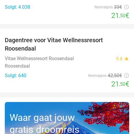
Solgt: 4.038
33€
Normalpris
21
€
,50
favorite_border
Dagentree voor Vitae Wellnessresort
49%
Roosendaal
Vitae Wellnessresort Roosendaal
9.6
star
Roosendaal
Solgt: 640
42
,50
€
Normalpris
21
€
,50
Waar gaat jouw
gratis droomreis