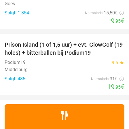
Goes
Solgt: 1.354
15
,50
€
Normalpris
9
€
,95
favorite_border
Prison Island (1 of 1,5 uur) + evt. GlowGolf (19
36%
holes) + bitterballen bij Podium19
Podium19
9.6
star
Middelburg
Solgt: 485
31€
Normalpris
19
€
,95