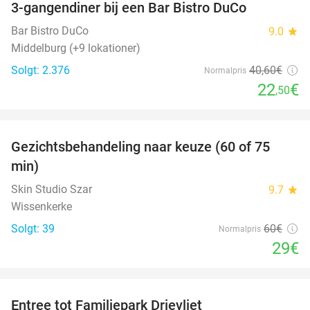
3-gangendiner bij een Bar Bistro DuCo
45%
Bar Bistro DuCo
9.0
star
Middelburg (+9 lokationer)
Solgt: 2.376
40
,60
€
Normalpris
22
€
,50
favorite_border
Gezichtsbehandeling naar keuze (60 of 75
52%
min)
Skin Studio Szar
9.7
star
Wissenkerke
Solgt: 39
60€
Normalpris
29€
favorite_border
Entree tot Familiepark Drievliet