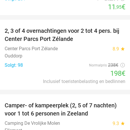
11
€
,95
favorite_border
2, 3 of 4 overnachtingen voor 2 tot 4 pers. bij
17%
Center Parcs Port Zélande
Center Parcs Port Zélande
8.9
star
Ouddorp
Solgt: 98
238€
Normalpris
198€
Inclusief toeristenbelasting en bedlinnen
favorite_border
Camper- of kampeerplek (2, 5 of 7 nachten)
35%
voor 1 tot 6 personen in Zeeland
Camping De Vrolijke Molen
9.3
star