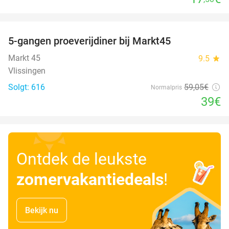
favorite_border
5-gangen proeverijdiner bij Markt45
34%
Markt 45
9.5
star
Vlissingen
Solgt: 616
59
,05
€
Normalpris
39€
Ontdek de leukste
zomervakantiedeals
!
Bekijk nu