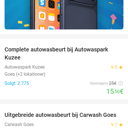
favorite_border
Complete autowasbeurt bij Autowaspark
38%
Kuzee
Autowaspark Kuzee
9.5
star
Goes (+2 lokationer)
Solgt: 2.775
25€
Normalpris
15
€
,50
favorite_border
Uitgebreide autowasbeurt bij Carwash Goes
36%
Carwash Goes
9.7
star