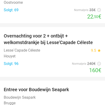
Oostvoorne
Solgt: 69
35€
Normalpris
22
€
,50
favorite_border
Overnachting voor 2 + ontbijt +
33%
welkomstdrankje bij Lesse'Capade Céleste
Lesse´Capade Céleste
9.5
star
Houyet
Solgt: 96
240€
Normalpris
160€
favorite_border
Entree voor Boudewijn Seapark
35%
Boudewijn Seapark
Brugge