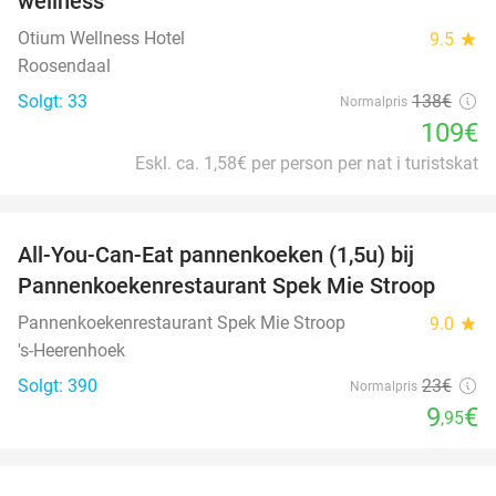
wellness
Otium Wellness Hotel
9.5
star
Roosendaal
Solgt: 33
138€
Normalpris
109€
Eskl. ca. 1,58€ per person per nat i turistskat
favorite_border
All-You-Can-Eat pannenkoeken (1,5u) bij
57%
Pannenkoekenrestaurant Spek Mie Stroop
Pannenkoekenrestaurant Spek Mie Stroop
9.0
star
's-Heerenhoek
Solgt: 390
23€
Normalpris
9
€
,95
favorite_border