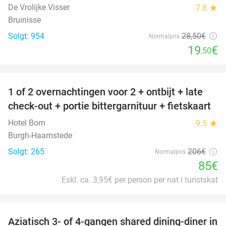
De Vrolijke Visser
7.8
star
Bruinisse
Solgt: 954
28
,50
€
Normalpris
19
€
,50
favorite_border
1 of 2 overnachtingen voor 2 + ontbijt + late
59%
check-out + portie bittergarnituur + fietskaart
Hotel Bom
9.5
star
Burgh-Haamstede
Solgt: 265
206€
Normalpris
85€
Eskl. ca. 3,95€ per person per nat i turistskat
favorite_border
Aziatisch 3- of 4-gangen shared dining-diner in
36%