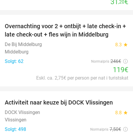
31
€
,20
favorite_border
Overnachting voor 2 + ontbijt + late check-in +
52%
late check-out + fles wijn in Middelburg
De Bij Middelburg
8.3
star
Middelburg
Solgt: 62
246€
Normalpris
119€
Eskl. ca. 2,75€ per person per nat i turistskat
favorite_border
Activiteit naar keuze bij DOCK Vlissingen
27%
DOCK Vlissingen
8.8
star
Vlissingen
Solgt: 498
7
,50
€
Normalpris