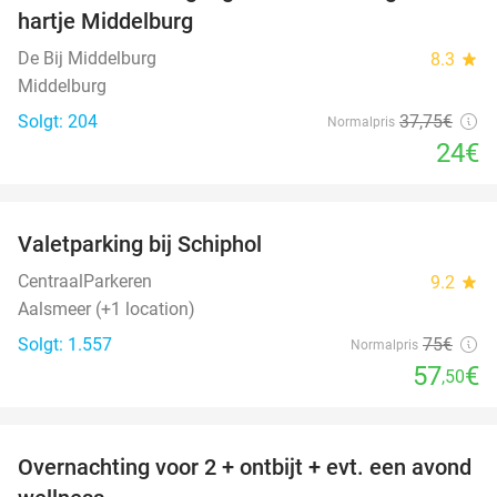
hartje Middelburg
De Bij Middelburg
8.3
star
Middelburg
Solgt: 204
37
,75
€
Normalpris
24€
favorite_border
Valetparking bij Schiphol
23%
CentraalParkeren
9.2
star
Aalsmeer (+1 location)
Solgt: 1.557
75€
Normalpris
57
€
,50
favorite_border
Overnachting voor 2 + ontbijt + evt. een avond
21%