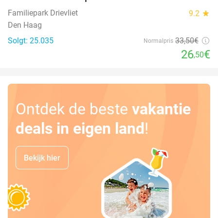
21%
Familiepark Drievliet
9.2
star
Den Haag
Solgt: 25.035
33
,50
€
Normalpris
26
€
,50
Ontdek de beste
vakantie
deals in eigen land
!
Bekijk hier