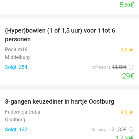
5
€
,50
favorite_border
(Hyper)bowlen (1 of 1,5 uur) voor 1 tot 6
33%
personen
Podium19
9.6
star
Middelburg
Solgt: 254
43
,50
€
Normalpris
29€
favorite_border
3-gangen keuzediner in hartje Oostburg
44%
Fadomoja Dubai
9.6
star
Oostburg
Solgt: 122
31
,35
€
Normalpris
17
€
,50