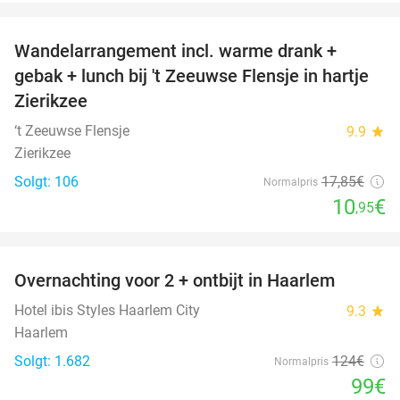
favorite_border
Wandelarrangement incl. warme drank +
39%
gebak + lunch bij 't Zeeuwse Flensje in hartje
Zierikzee
‘t Zeeuwse Flensje
9.9
star
Zierikzee
Solgt: 106
17
,85
€
Normalpris
10
€
,95
favorite_border
Overnachting voor 2 + ontbijt in Haarlem
20%
Hotel ibis Styles Haarlem City
9.3
star
Haarlem
Solgt: 1.682
124€
Normalpris
99€