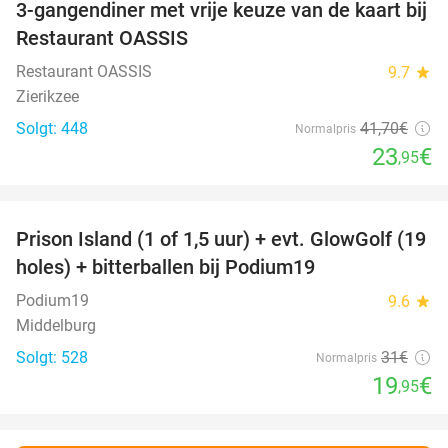
3-gangendiner met vrije keuze van de kaart bij
43%
Restaurant OASSIS
Restaurant OASSIS
9.7
star
Zierikzee
Solgt: 448
41
,70
€
Normalpris
23
€
,95
favorite_border
Prison Island (1 of 1,5 uur) + evt. GlowGolf (19
36%
holes) + bitterballen bij Podium19
Podium19
9.6
star
Middelburg
Solgt: 528
31€
Normalpris
19
€
,95