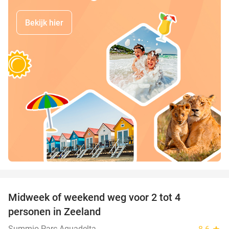
Bekijk hier
favorite_border
Midweek of weekend weg voor 2 tot 4
personen in Zeeland
Summio Parc Aquadelta
star