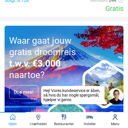
Solgt: 6.726
24€
Normalpris
Gratis
Waar gaat jouw
gratis droomreis
t.w.v. €3.000
naartoe?
Doe mee!
Hjem
I nærheden
Restauranter
Hoteller
Menu