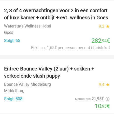
2, 3 of 4 overnachtingen voor 2 in een comfort
of luxe kamer + ontbijt + evt. wellness in Goes
Waterstate Wellness Hotel
9.3
star
Goes
282
€
Solgt: 65
,94
Eskl. ca. 1,65€ per person per nat i turistskat
favorite_border
Entree Bounce Valley (2 uur) + sokken +
50%
verkoelende slush puppy
Bounce Valley Middelburg
9.4
star
Middelburg
Solgt: 808
21
,95
€
Normalpris
10
€
,95