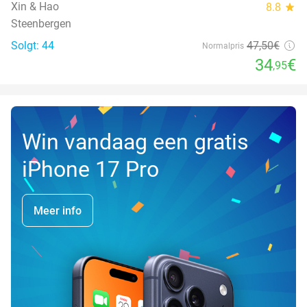
Xin & Hao
8.8
star
Steenbergen
Solgt: 44
47
,50
€
Normalpris
34
€
,95
Win vandaag een gratis
iPhone 17 Pro
Meer info