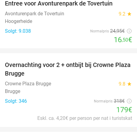
Entree voor Avonturenpark de Tovertuin
34%
Avonturenpark de Tovertuin
9.2
star
Hoogerheide
Solgt: 9.038
24
,95
€
Normalpris
16
€
,50
favorite_border
Overnachting voor 2 + ontbijt bij Crowne Plaza
44%
Brugge
Crowne Plaza Brugge
9.8
star
Brugge
Solgt: 346
318€
Normalpris
179€
Eskl. ca. 4,20€ per person per nat i turistskat
favorite_border