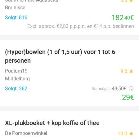
8.6
Bruinisse
182
€
Solgt: 816
,40
Excl. approx. €2,83 p.p.p.n. en €14 p.p. bedlinnen
favorite_border
(Hyper)bowlen (1 of 1,5 uur) voor 1 tot 6
33%
personen
Podium19
9.6
star
Middelburg
Solgt: 262
43
,50
€
Normalpris
29€
favorite_border
XL-plukboeket + kop koffie of thee
41%
De Pompoenwinkel
10.0
star