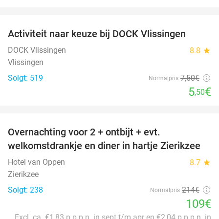
favorite_border
Activiteit naar keuze bij DOCK Vlissingen
27%
DOCK Vlissingen
8.8
star
Vlissingen
Solgt: 519
7
,50
€
Normalpris
5
€
,50
favorite_border
Overnachting voor 2 + ontbijt + evt.
49%
welkomstdrankje en diner in hartje Zierikzee
Hotel van Oppen
8.7
star
Zierikzee
Solgt: 238
214€
Normalpris
109€
Excl. ca. €1,83 p.p.p.n. in sept t/m apr en €2,04 p.p.p.n. in