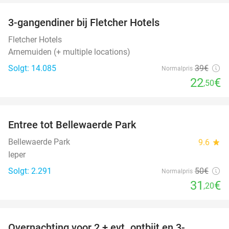
3-gangendiner bij Fletcher Hotels
42%
Fletcher Hotels
Arnemuiden (+ multiple locations)
Solgt: 14.085
39€
Normalpris
22
€
,50
favorite_border
Entree tot Bellewaerde Park
38%
Bellewaerde Park
9.6
star
Ieper
Solgt: 2.291
50€
Normalpris
31
€
,20
favorite_border
Overnachting voor 2 + evt. ontbijt en 3-