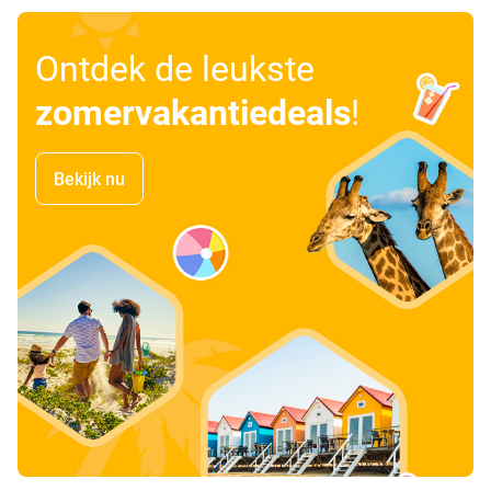
Ontdek de leukste
zomervakantiedeals
!
Bekijk nu