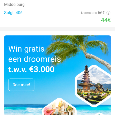
Middelburg
Solgt: 406
66€
Normalpris
44€
Win gratis
een droomreis
t.w.v. €3.000
Doe mee!