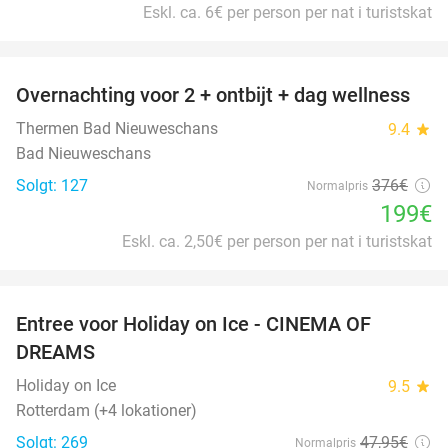
Eskl. ca. 6€ per person per nat i turistskat
favorite_border
Overnachting voor 2 + ontbijt + dag wellness
47%
Thermen Bad Nieuweschans
9.4
star
Bad Nieuweschans
Solgt: 127
376€
Normalpris
199€
Eskl. ca. 2,50€ per person per nat i turistskat
favorite_border
Entree voor Holiday on Ice - CINEMA OF
25%
DREAMS
Holiday on Ice
9.5
star
Rotterdam (+4 lokationer)
Solgt: 269
47
,95
€
Normalpris