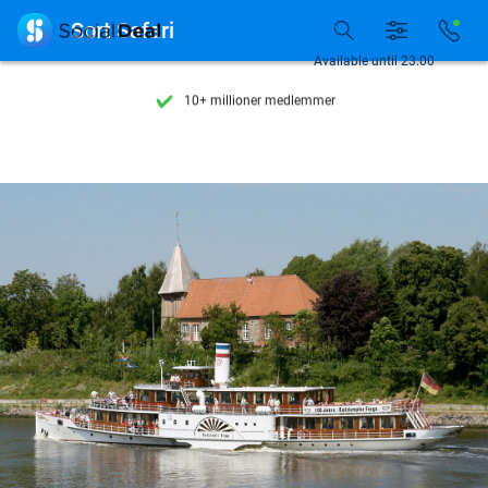
Se flere end 15.000 deals

Sort Safari
Tilgængelig 7 dage om ugen
Available until 23:00
10+ millioner medlemmer
9,4
baseret på
206.489 anmeldelser
Se flere end 15.000 deals
Tilgængelig 7 dage om ugen
10+ millioner medlemmer