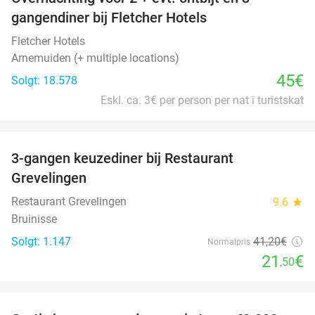
gangendiner bij Fletcher Hotels
Fletcher Hotels
Arnemuiden (+ multiple locations)
45€
Solgt: 18.578
Eskl. ca. 3€ per person per nat i turistskat
favorite_border
3-gangen keuzediner bij Restaurant
48%
Grevelingen
Restaurant Grevelingen
9.6
star
Bruinisse
Solgt: 1.147
41
,20
€
Normalpris
21
€
,50
favorite_border