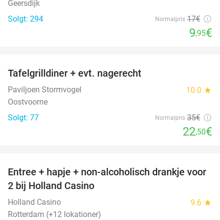
Geersdijk
Solgt: 294
17€
Normalpris
9
€
,95
favorite_border
Tafelgrilldiner + evt. nagerecht
36%
Paviljoen Stormvogel
10.0
star
Oostvoorne
Solgt: 77
35€
Normalpris
22
€
,50
favorite_border
Entree + hapje + non-alcoholisch drankje voor
52%
2 bij Holland Casino
Holland Casino
9.6
star
Rotterdam (+12 lokationer)