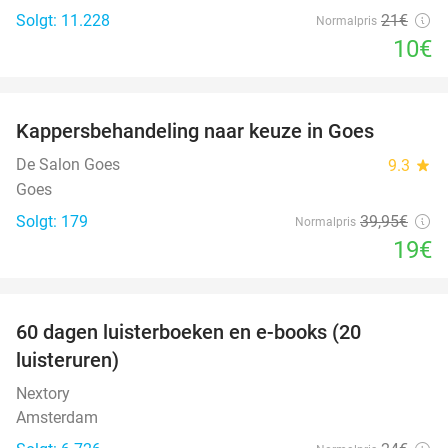
Solgt: 11.228
21€
Normalpris
10€
favorite_border
Kappersbehandeling naar keuze in Goes
52%
De Salon Goes
9.3
star
Goes
Solgt: 179
39
,95
€
Normalpris
19€
favorite_border
100%
60 dagen luisterboeken en e-books (20
luisteruren)
Nextory
Amsterdam