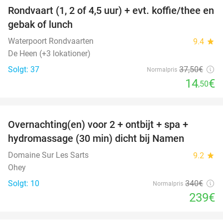
Rondvaart (1, 2 of 4,5 uur) + evt. koffie/thee en
61%
gebak of lunch
Waterpoort Rondvaarten
9.4
star
De Heen (+3 lokationer)
Solgt: 37
37
,50
€
Normalpris
14
€
,50
favorite_border
Overnachting(en) voor 2 + ontbijt + spa +
30%
hydromassage (30 min) dicht bij Namen
Domaine Sur Les Sarts
9.2
star
Ohey
Solgt: 10
340€
Normalpris
239€
favorite_border