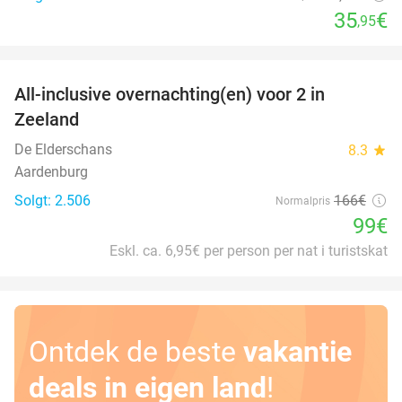
35
€
,95
favorite_border
All-inclusive overnachting(en) voor 2 in
40%
Zeeland
De Elderschans
8.3
star
Aardenburg
Solgt: 2.506
166€
Normalpris
99€
Eskl. ca. 6,95€ per person per nat i turistskat
Ontdek de beste
vakantie
deals in eigen land
!