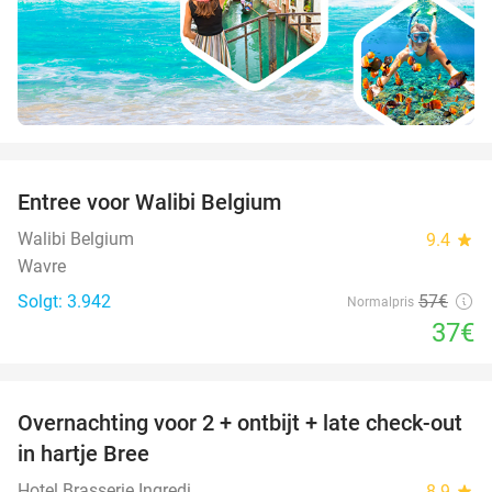
favorite_border
Entree voor Walibi Belgium
35%
Walibi Belgium
9.4
star
Wavre
Solgt: 3.942
57€
Normalpris
37€
favorite_border
Overnachting voor 2 + ontbijt + late check-out
41%
NYT I
in hartje Bree
DAG
Hotel Brasserie Ingredi
8.9
star