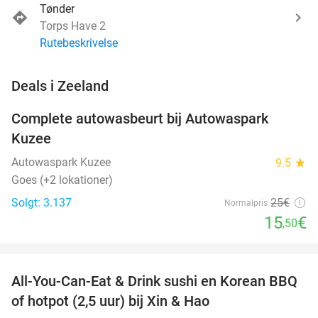
Tønder
Torps Have 2
Rutebeskrivelse
favorite_border
Deals i Zeeland
Complete autowasbeurt bij Autowaspark
38%
Kuzee
Autowaspark Kuzee
9.5
star
Goes (+2 lokationer)
Solgt: 3.137
25€
Normalpris
15
€
,50
favorite_border
All-You-Can-Eat & Drink sushi en Korean BBQ
26%
NYT I
of hotpot (2,5 uur) bij Xin & Hao
DAG