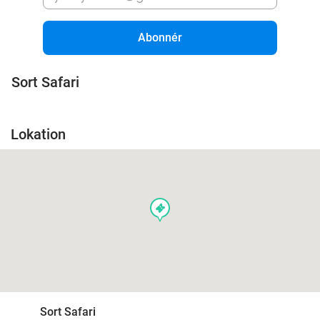
Abonnér
Sort Safari
Lokation
events
Sort Safari