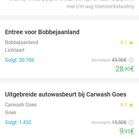
mei t/m aug toeristenbelasting
favorite_border
Entree voor Bobbejaanland
42%
Bobbejaanland
9.1
star
Lichtaart
Solgt: 20.706
49
,90
€
Normalpris
28
€
,90
favorite_border
Uitgebreide autowasbeurt bij Carwash Goes
36%
Carwash Goes
9.7
star
Goes
Solgt: 1.432
15
,50
€
Normalpris
9
€
,95