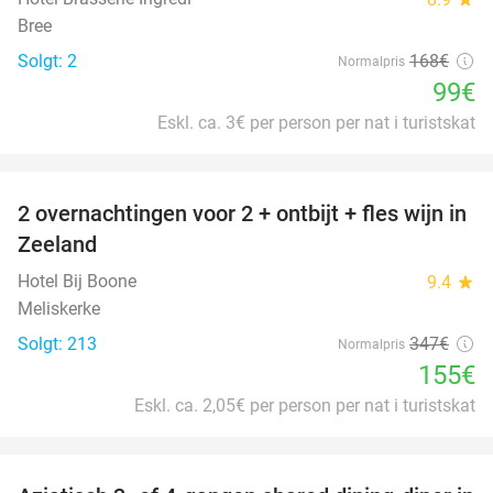
Bree
Solgt: 2
168€
Normalpris
99€
Eskl. ca. 3€ per person per nat i turistskat
favorite_border
2 overnachtingen voor 2 + ontbijt + fles wijn in
55%
Zeeland
Hotel Bij Boone
9.4
star
Meliskerke
Solgt: 213
347€
Normalpris
155€
Eskl. ca. 2,05€ per person per nat i turistskat
favorite_border