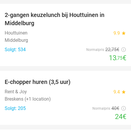
favorite_border
2-gangen keuzelunch bij Houttuinen in
40%
Middelburg
Houttuinen
9.9
star
Middelburg
Solgt: 534
22
,75
€
Normalpris
13
€
,75
favorite_border
E-chopper huren (3,5 uur)
40%
Rent & Joy
9.4
star
Breskens (+1 location)
Solgt: 205
40€
Normalpris
24€