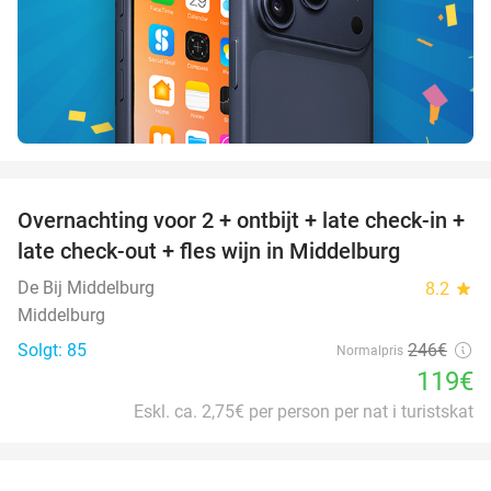
favorite_border
Overnachting voor 2 + ontbijt + late check-in +
52%
late check-out + fles wijn in Middelburg
De Bij Middelburg
8.2
star
Middelburg
Solgt: 85
246€
Normalpris
119€
Eskl. ca. 2,75€ per person per nat i turistskat
favorite_border