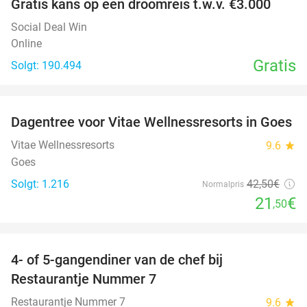
Gratis kans op een droomreis t.w.v. €3.000
Social Deal Win
Online
Gratis
Solgt: 190.494
favorite_border
Dagentree voor Vitae Wellnessresorts in Goes
49%
Vitae Wellnessresorts
9.6
star
Goes
Solgt: 1.216
42
,50
€
Normalpris
21
€
,50
favorite_border
4- of 5-gangendiner van de chef bij
33%
Restaurantje Nummer 7
Restaurantje Nummer 7
9.6
star