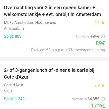
Overnachting voor 2 in een queen kamer +
51%
welkomstdrankje + evt. ontbijt in Amsterdam
Moxy Amsterdam Houthavens
9.1
star
Amsterdam
Solgt: 803
181€
Normalpris
89€
Excl. ca. €3 p.p.p.n. + 7% toeristenbelasting
favorite_border
2- of 3-gangenlunch of -diner à la carte bij
49%
Cote d'Azur
Cote d'Azur
8.9
star
Sluis
Solgt: 1.240
34
,85
€
Normalpris
17
€
,90