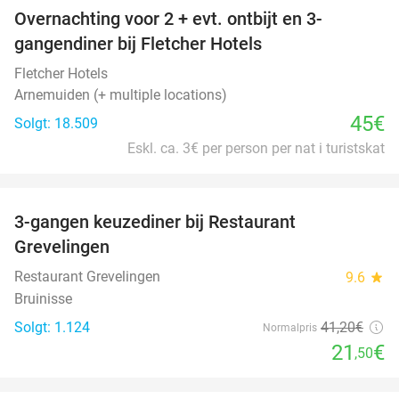
Overnachting voor 2 + evt. ontbijt en 3-
gangendiner bij Fletcher Hotels
Fletcher Hotels
Arnemuiden (+ multiple locations)
45€
Solgt: 18.509
Eskl. ca. 3€ per person per nat i turistskat
favorite_border
3-gangen keuzediner bij Restaurant
48%
Grevelingen
Restaurant Grevelingen
9.6
star
Bruinisse
Solgt: 1.124
41
,20
€
Normalpris
21
€
,50
favorite_border