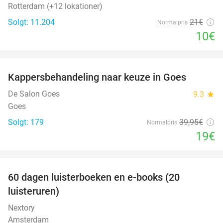
Rotterdam (+12 lokationer)
Solgt: 11.204
21€
Normalpris
10€
favorite_border
Kappersbehandeling naar keuze in Goes
52%
De Salon Goes
9.3
star
Goes
Solgt: 179
39
,95
€
Normalpris
19€
favorite_border
100%
60 dagen luisterboeken en e-books (20
luisteruren)
Nextory
Amsterdam