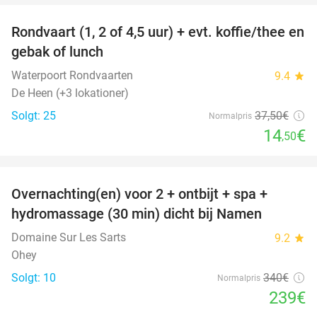
Rondvaart (1, 2 of 4,5 uur) + evt. koffie/thee en
61%
gebak of lunch
Waterpoort Rondvaarten
9.4
star
De Heen (+3 lokationer)
Solgt: 25
37
,50
€
Normalpris
14
€
,50
favorite_border
Overnachting(en) voor 2 + ontbijt + spa +
30%
hydromassage (30 min) dicht bij Namen
Domaine Sur Les Sarts
9.2
star
Ohey
Solgt: 10
340€
Normalpris
239€