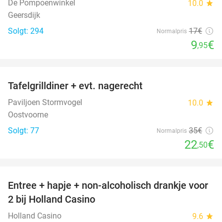
De Pompoenwinkel
10.0
star
Geersdijk
Solgt: 294
17€
Normalpris
9
€
,95
favorite_border
Tafelgrilldiner + evt. nagerecht
36%
Paviljoen Stormvogel
10.0
star
Oostvoorne
Solgt: 77
35€
Normalpris
22
€
,50
favorite_border
Entree + hapje + non-alcoholisch drankje voor
52%
2 bij Holland Casino
Holland Casino
9.6
star