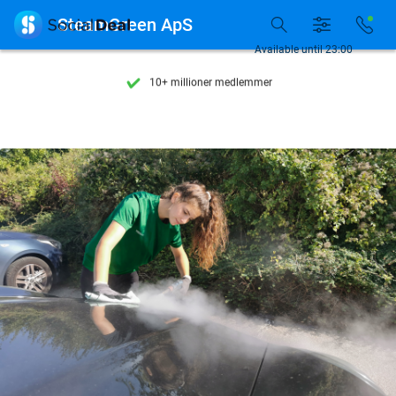
Se flere end 15.000 deals

SteamGreen ApS
Tilgængelig 7 dage om ugen
Available until 23:00
10+ millioner medlemmer
9,4
baseret på
206.432 anmeldelser
Se flere end 15.000 deals
Tilgængelig 7 dage om ugen
10+ millioner medlemmer