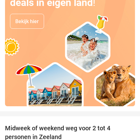
deals in eigen land
!
Bekijk hier
favorite_border
Midweek of weekend weg voor 2 tot 4
personen in Zeeland