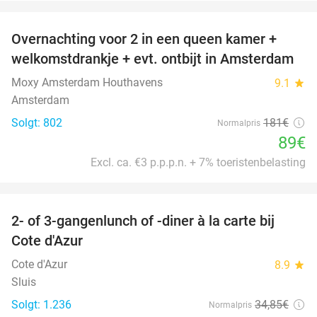
favorite_border
Overnachting voor 2 in een queen kamer +
51%
welkomstdrankje + evt. ontbijt in Amsterdam
Moxy Amsterdam Houthavens
9.1
star
Amsterdam
Solgt: 802
181€
Normalpris
89€
Excl. ca. €3 p.p.p.n. + 7% toeristenbelasting
favorite_border
2- of 3-gangenlunch of -diner à la carte bij
49%
Cote d'Azur
Cote d'Azur
8.9
star
Sluis
Solgt: 1.236
34
,85
€
Normalpris