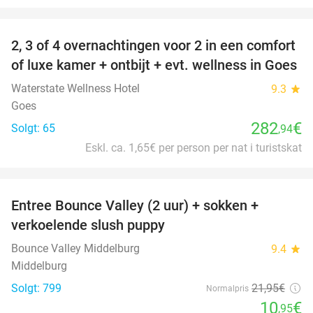
favorite_border
2, 3 of 4 overnachtingen voor 2 in een comfort
of luxe kamer + ontbijt + evt. wellness in Goes
Waterstate Wellness Hotel
9.3
star
Goes
282
€
Solgt: 65
,94
Eskl. ca. 1,65€ per person per nat i turistskat
favorite_border
Entree Bounce Valley (2 uur) + sokken +
50%
verkoelende slush puppy
Bounce Valley Middelburg
9.4
star
Middelburg
Solgt: 799
21
,95
€
Normalpris
10
€
,95