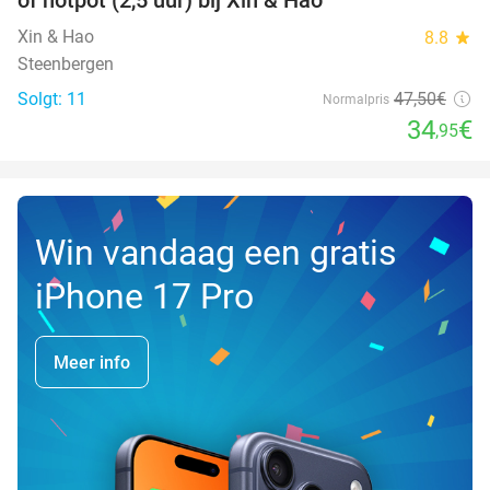
DAG
Xin & Hao
8.8
star
Steenbergen
Solgt: 11
47
,50
€
Normalpris
34
€
,95
Win vandaag een gratis
iPhone 17 Pro
Meer info