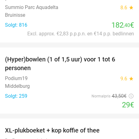
Summio Parc Aquadelta
8.6
star
Bruinisse
182
€
Solgt: 816
,40
Excl. approx. €2,83 p.p.p.n. en €14 p.p. bedlinnen
favorite_border
(Hyper)bowlen (1 of 1,5 uur) voor 1 tot 6
33%
personen
Podium19
9.6
star
Middelburg
Solgt: 259
43
,50
€
Normalpris
29€
favorite_border
XL-plukboeket + kop koffie of thee
41%