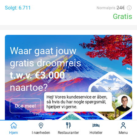
Solgt: 6.711
24€
Normalpris
Gratis
Waar gaat jouw
gratis droomreis
t.w.v. €3.000
naartoe?
Doe mee!
Hjem
I nærheden
Restauranter
Hoteller
Menu