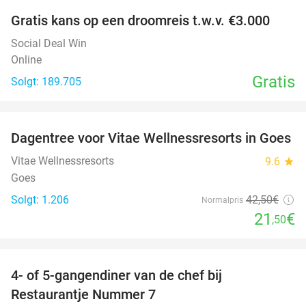
Gratis kans op een droomreis t.w.v. €3.000
Social Deal Win
Online
Gratis
Solgt: 189.705
favorite_border
Dagentree voor Vitae Wellnessresorts in Goes
49%
Vitae Wellnessresorts
9.6
star
Goes
Solgt: 1.206
42
,50
€
Normalpris
21
€
,50
favorite_border
4- of 5-gangendiner van de chef bij
33%
Restaurantje Nummer 7