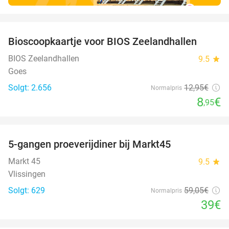
favorite_border
Bioscoopkaartje voor BIOS Zeelandhallen
31%
BIOS Zeelandhallen
9.5
star
Goes
Solgt: 2.656
12
,95
€
Normalpris
8
€
,95
favorite_border
5-gangen proeverijdiner bij Markt45
34%
Markt 45
9.5
star
Vlissingen
Solgt: 629
59
,05
€
Normalpris
39€
favorite_border