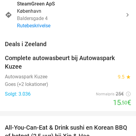
SteamGreen ApS
København
Baldersgade 4
Rutebeskrivelse
favorite_border
Deals i Zeeland
Complete autowasbeurt bij Autowaspark
38%
Kuzee
Autowaspark Kuzee
9.5
star
Goes (+2 lokationer)
Solgt: 3.036
25€
Normalpris
15
€
,50
favorite_border
All-You-Can-Eat & Drink sushi en Korean BBQ
26%
NYT I
of hotpot (2,5 uur) bij Xin & Hao