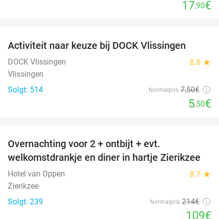
17
€
,90
favorite_border
Activiteit naar keuze bij DOCK Vlissingen
27%
DOCK Vlissingen
8.8
star
Vlissingen
Solgt: 514
7
,50
€
Normalpris
5
€
,50
favorite_border
Overnachting voor 2 + ontbijt + evt.
49%
welkomstdrankje en diner in hartje Zierikzee
Hotel van Oppen
8.7
star
Zierikzee
Solgt: 239
214€
Normalpris
109€