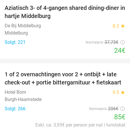
Aziatisch 3- of 4-gangen shared dining-diner in
36%
hartje Middelburg
De Bij Middelburg
8.2
star
Middelburg
Solgt: 221
37
,75
€
Normalpris
24€
favorite_border
1 of 2 overnachtingen voor 2 + ontbijt + late
59%
check-out + portie bittergarnituur + fietskaart
Hotel Bom
9.5
star
Burgh-Haamstede
Solgt: 266
206€
Normalpris
85€
Eskl. ca. 3,95€ per person per nat i turistskat