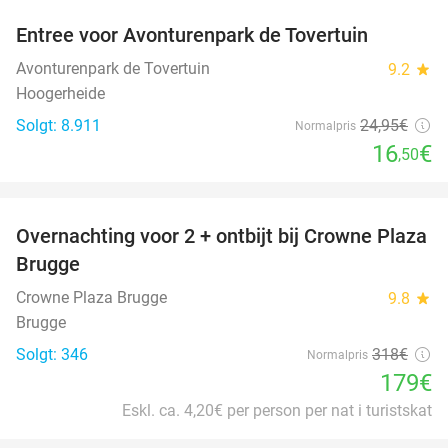
Entree voor Avonturenpark de Tovertuin
34%
Avonturenpark de Tovertuin
9.2
star
Hoogerheide
Solgt: 8.911
24
,95
€
Normalpris
16
€
,50
favorite_border
Overnachting voor 2 + ontbijt bij Crowne Plaza
44%
Brugge
Crowne Plaza Brugge
9.8
star
Brugge
Solgt: 346
318€
Normalpris
179€
Eskl. ca. 4,20€ per person per nat i turistskat
favorite_border