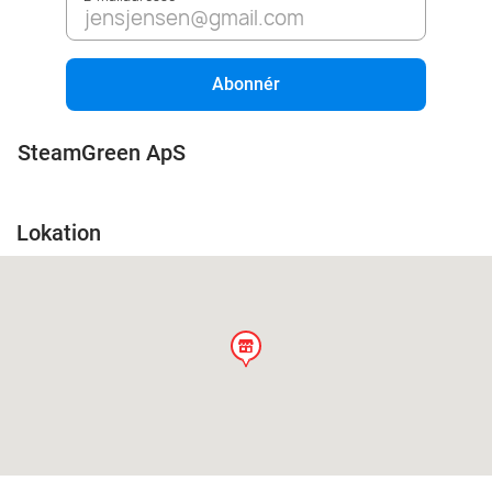
Abonnér
SteamGreen ApS
Lokation
store