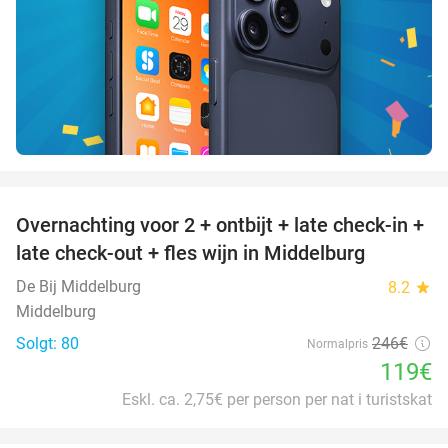
favorite_border
Overnachting voor 2 + ontbijt + late check-in +
52%
late check-out + fles wijn in Middelburg
De Bij Middelburg
8.2
star
Middelburg
Solgt: 80
246€
Normalpris
119€
Eskl. ca. 2,75€ per person per nat i turistskat
favorite_border