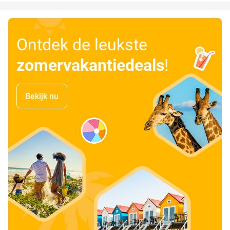
Ontdek de leukste
zomervakantiedeals
!
Bekijk nu