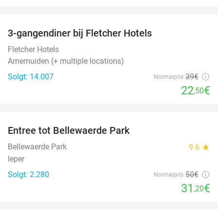
favorite_border
3-gangendiner bij Fletcher Hotels
42%
Fletcher Hotels
Arnemuiden (+ multiple locations)
Solgt: 14.007
39€
Normalpris
22
€
,50
favorite_border
Entree tot Bellewaerde Park
38%
Bellewaerde Park
9.6
star
Ieper
Solgt: 2.280
50€
Normalpris
31
€
,20
favorite_border