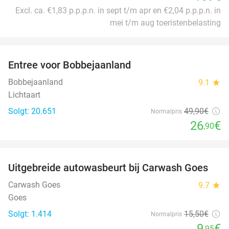
Excl. ca. €1,83 p.p.p.n. in sept t/m apr en €2,04 p.p.p.n. in
mei t/m aug toeristenbelasting
favorite_border
Entree voor Bobbejaanland
46%
Bobbejaanland
9.1
star
Lichtaart
Solgt: 20.651
49
,90
€
Normalpris
26
€
,90
favorite_border
Uitgebreide autowasbeurt bij Carwash Goes
36%
Carwash Goes
9.7
star
Goes
Solgt: 1.414
15
,50
€
Normalpris
9
€
,95