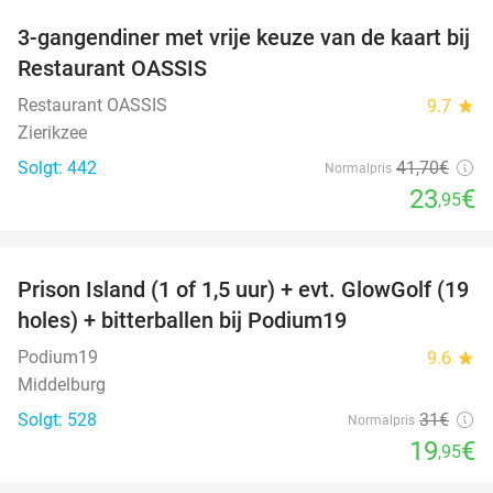
3-gangendiner met vrije keuze van de kaart bij
43%
Restaurant OASSIS
Restaurant OASSIS
9.7
star
Zierikzee
Solgt: 442
41
,70
€
Normalpris
23
€
,95
favorite_border
Prison Island (1 of 1,5 uur) + evt. GlowGolf (19
36%
holes) + bitterballen bij Podium19
Podium19
9.6
star
Middelburg
Solgt: 528
31€
Normalpris
19
€
,95