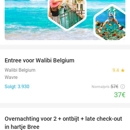
favorite_border
Entree voor Walibi Belgium
35%
Walibi Belgium
9.4
star
Wavre
Solgt: 3.930
57€
Normalpris
37€
favorite_border
Overnachting voor 2 + ontbijt + late check-out
41%
NYT I
in hartje Bree
DAG