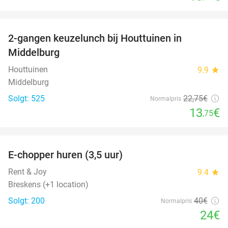
favorite_border
2-gangen keuzelunch bij Houttuinen in
40%
Middelburg
Houttuinen
9.9
star
Middelburg
Solgt: 525
22
,75
€
Normalpris
13
€
,75
favorite_border
E-chopper huren (3,5 uur)
40%
Rent & Joy
9.4
star
Breskens (+1 location)
Solgt: 200
40€
Normalpris
24€