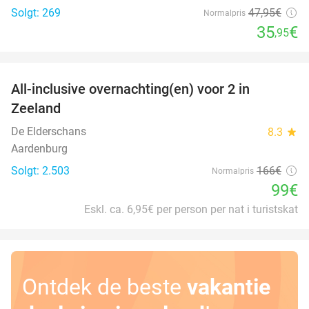
Solgt: 269
47
,95
€
Normalpris
35
€
,95
favorite_border
All-inclusive overnachting(en) voor 2 in
40%
Zeeland
De Elderschans
8.3
star
Aardenburg
Solgt: 2.503
166€
Normalpris
99€
Eskl. ca. 6,95€ per person per nat i turistskat
Ontdek de beste
vakantie