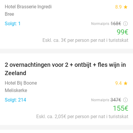
Hotel Brasserie Ingredi
8.9
star
Bree
Solgt: 1
168€
Normalpris
99€
Eskl. ca. 3€ per person per nat i turistskat
favorite_border
2 overnachtingen voor 2 + ontbijt + fles wijn in
55%
Zeeland
Hotel Bij Boone
9.4
star
Meliskerke
Solgt: 214
347€
Normalpris
155€
Eskl. ca. 2,05€ per person per nat i turistskat
favorite_border