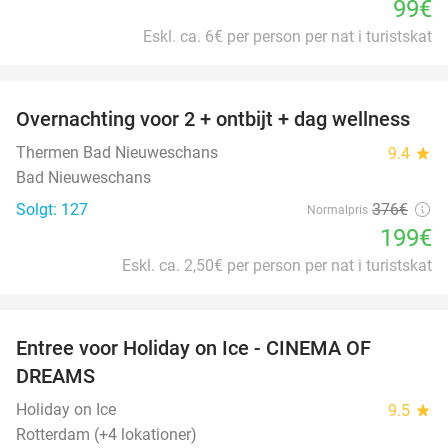
99€
Eskl. ca. 6€ per person per nat i turistskat
favorite_border
Overnachting voor 2 + ontbijt + dag wellness
47%
Thermen Bad Nieuweschans
9.4
star
Bad Nieuweschans
Solgt: 127
376€
Normalpris
199€
Eskl. ca. 2,50€ per person per nat i turistskat
favorite_border
Entree voor Holiday on Ice - CINEMA OF
25%
DREAMS
Holiday on Ice
9.5
star
Rotterdam (+4 lokationer)