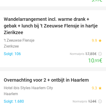
favorite_border
Wandelarrangement incl. warme drank +
39%
gebak + lunch bij 't Zeeuwse Flensje in hartje
Zierikzee
‘t Zeeuwse Flensje
9.9
star
Zierikzee
Solgt: 106
17
,85
€
Normalpris
10
€
,95
favorite_border
Overnachting voor 2 + ontbijt in Haarlem
20%
Hotel ibis Styles Haarlem City
9.3
star
Haarlem
Solgt: 1.680
124€
Normalpris