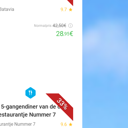
Batavia
9.7
star
42
,50
€
Normalpris
28
€
,95
favorite_border
hexagon
food
33%
f 5-gangendiner van de chef
Restaurantje Nummer 7
urantje Nummer 7
9.6
star