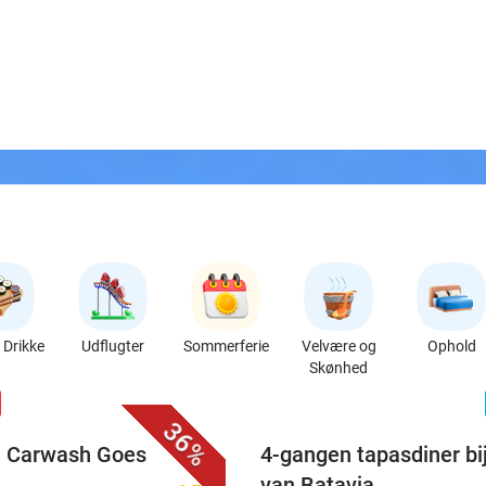
Drikke
Udflugter
Sommerferie
Velvære og
Ophold
Skønhed
favorite_border
n
36%
ij Carwash Goes
4-gangen tapasdiner bi
van Batavia