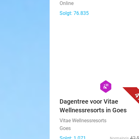
Online
Solgt: 76.835
hexagon
wellness
4
Dagentree voor Vitae
Wellnessresorts in Goes
Vitae Wellnessresorts
Goes
Solgt: 1.071
42
,
Normalpris