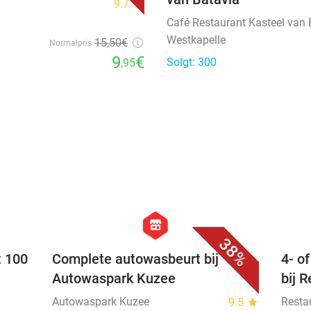
9.7
star
Café Restaurant Kasteel van 
Westkapelle
15
,50
€
Normalpris
9
€
Solgt: 300
,95
favorite_border
favorite_border
hexagon
store
38%
t 100
Complete autowasbeurt bij
4- o
Autowaspark Kuzee
bij 
Autowaspark Kuzee
Resta
9.5
star