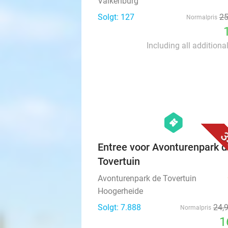
Valkenburg
Solgt: 127
2
Normalpris
Including all additiona
hexagon
events
3
Entree voor Avonturenpark d
Tovertuin
Avonturenpark de Tovertuin
Hoogerheide
Solgt: 7.888
24
,
Normalpris
1