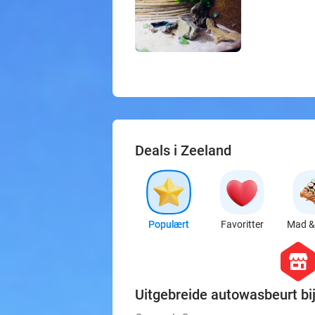
Deals i Zeeland
Populært
Favoritter
Mad & 
hexago
store
Uitgebreide autowasbeurt b