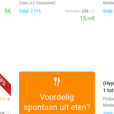
Goes (+2 lokationer)
Midde
5€
Solgt: 2.516
25€
Solgt
Normalpris
15
€
,50
favorite_border
9%
(Hyp
1 to
Voordelig
Podi
9.6
star
spontaan uit eten?
Midde
50
€
Solgt