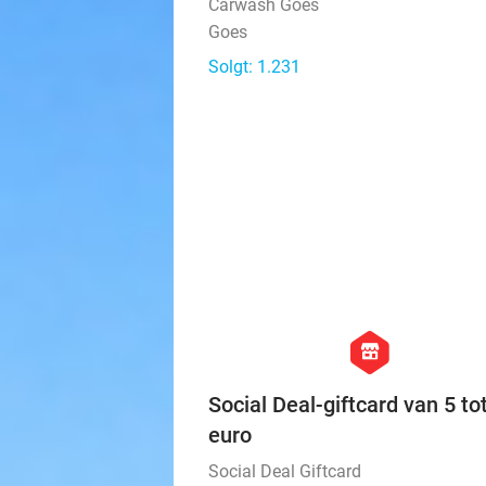
Carwash Goes
Goes
Solgt: 1.231
hexagon
store
Social Deal-giftcard van 5 to
euro
Social Deal Giftcard