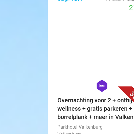
2
hexagon
hotel
3
Overnachting voor 2 + ontbijt
wellness + gratis parkeren +
borrelplank + meer in Valke
Parkhotel Valkenburg