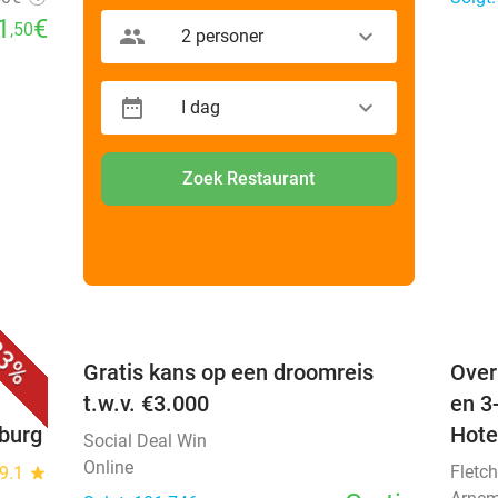
1
€
,50
2 personer
I dag
Zoek Restaurant
favorite_border
favorite_border
3%
 +
Gratis kans op een droomreis
Over
t.w.v. €3.000
en 3
nburg
Hote
Social Deal Win
Online
Fletch
9.1
star