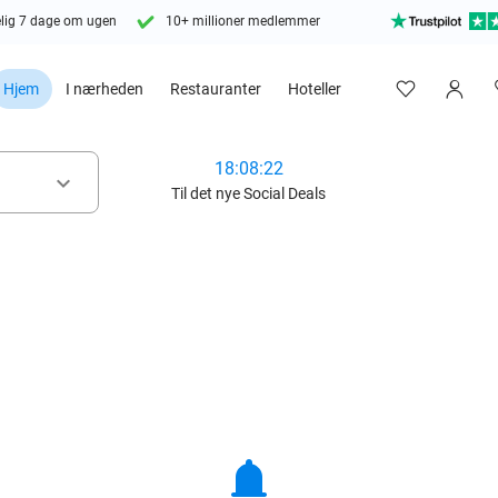
lig 7 dage om ugen
10+ millioner medlemmer
Hjem
I nærheden
Restauranter
Hoteller
18:08:21
keyboard_arrow_down
Til det nye Social Deals
notifications