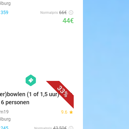
lburg
: 359
66€
Normalpris
44€
favorite_border
hexagon
events
33%
er)bowlen (1 of 1,5 uur) voor
t 6 personen
um19
9.6
star
lburg
: 245
43
,50
€
Normalpris