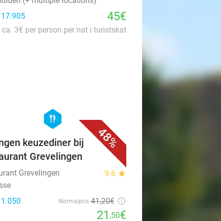
uiden (+ multiple locations)
45€
: 17.905
 ca. 3€ per person per nat i turistskat
favorite_border
hexagon
food
48%
ngen keuzediner bij
aurant Grevelingen
urant Grevelingen
9.6
star
isse
 1.050
41
,20
€
Normalpris
21
€
,50