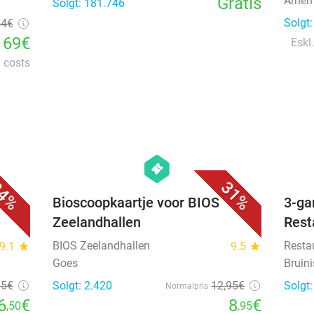
Gratis
Arnem
Solgt: 181.746
Solgt
54€
169€
Eskl.
l costs
favorite_border
favorite_border
hexagon
events
4%
31%
e
Bioscoopkaartje voor BIOS
3-ga
Zeelandhallen
Rest
BIOS Zeelandhallen
Resta
9.1
star
9.5
star
Goes
Bruin
95
€
Solgt: 2.420
12
,95
€
Solgt:
Normalpris
6
€
8
€
,50
,95