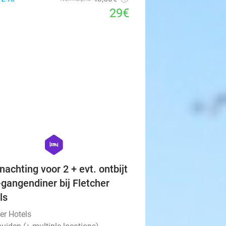
29€
favorite_border
hexagon
hotel
nachting voor 2 + evt. ontbijt
-gangendiner bij Fletcher
ls
er Hotels