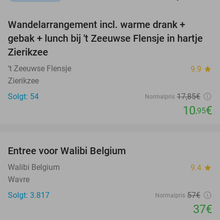
favorite_border
Wandelarrangement incl. warme drank +
39%
NYT I
gebak + lunch bij 't Zeeuwse Flensje in hartje
DAG
Zierikzee
‘t Zeeuwse Flensje
9.9
star
Zierikzee
Solgt: 54
17
,85
€
Normalpris
10
€
,95
favorite_border
Entree voor Walibi Belgium
35%
Walibi Belgium
9.4
star
Wavre
Solgt: 3.817
57€
Normalpris
37€