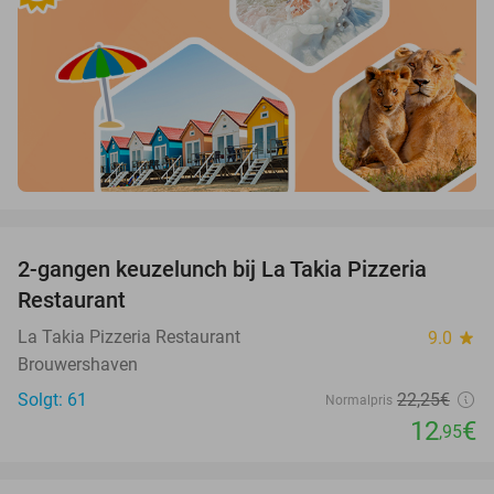
favorite_border
2-gangen keuzelunch bij La Takia Pizzeria
42%
Restaurant
La Takia Pizzeria Restaurant
9.0
star
Brouwershaven
Solgt: 61
22
,25
€
Normalpris
12
€
,95
favorite_border