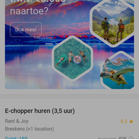
naartoe?
Doe mee!
favorite_border
E-chopper huren (3,5 uur)
40%
Rent & Joy
9.3
star
Breskens (+1 location)
Solgt: 188
40€