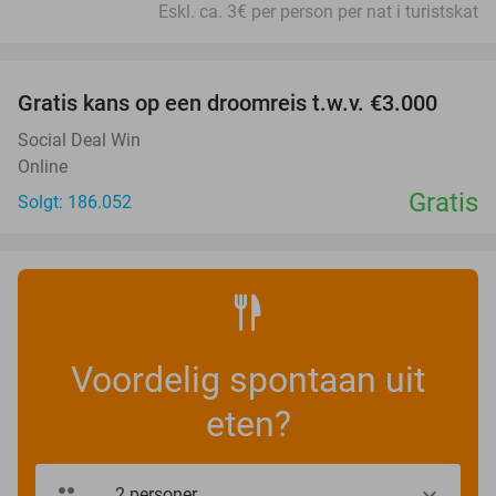
Eskl. ca. 3€ per person per nat i turistskat
favorite_border
Gratis kans op een droomreis t.w.v. €3.000
Social Deal Win
Online
Gratis
Solgt: 186.052
Voordelig spontaan uit
eten?