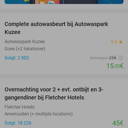
favorite_border
Complete autowasbeurt bij Autowaspark
38%
Kuzee
Autowaspark Kuzee
9.5
star
Goes (+2 lokationer)
Solgt: 2.903
25€
Normalpris
15
€
,50
favorite_border
Overnachting voor 2 + evt. ontbijt en 3-
gangendiner bij Fletcher Hotels
Fletcher Hotels
Arnemuiden (+ multiple locations)
45€
Solgt: 18.226