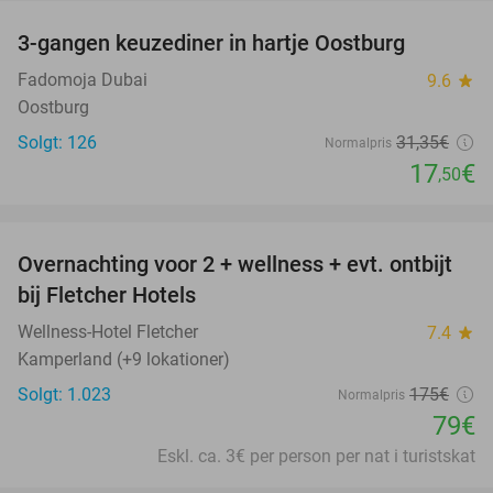
3-gangen keuzediner in hartje Oostburg
44%
Fadomoja Dubai
9.6
star
Oostburg
Solgt: 126
31
,35
€
Normalpris
17
€
,50
favorite_border
Overnachting voor 2 + wellness + evt. ontbijt
55%
bij Fletcher Hotels
Wellness-Hotel Fletcher
7.4
star
Kamperland (+9 lokationer)
Solgt: 1.023
175€
Normalpris
79€
Eskl. ca. 3€ per person per nat i turistskat
favorite_border