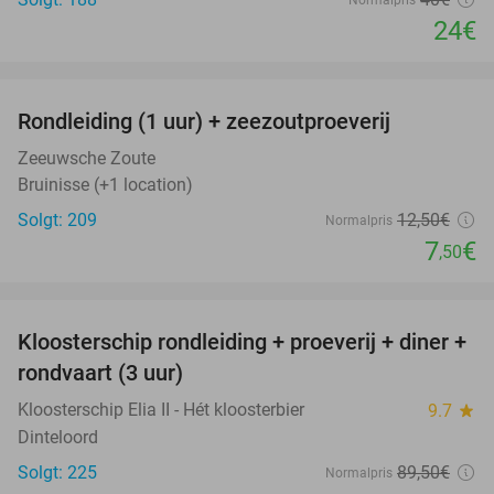
Normalpris
24€
favorite_border
Rondleiding (1 uur) + zeezoutproeverij
40%
Zeeuwsche Zoute
Bruinisse (+1 location)
Solgt: 209
12
,50
€
Normalpris
7
€
,50
favorite_border
Kloosterschip rondleiding + proeverij + diner +
70%
rondvaart (3 uur)
Kloosterschip Elia II - Hét kloosterbier
9.7
star
Dinteloord
Solgt: 225
89
,50
€
Normalpris