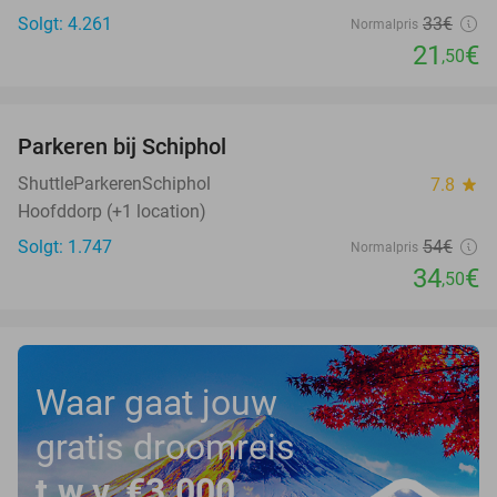
Solgt: 4.261
33€
Normalpris
21
€
,50
favorite_border
Parkeren bij Schiphol
36%
ShuttleParkerenSchiphol
7.8
star
Hoofddorp (+1 location)
Solgt: 1.747
54€
Normalpris
34
€
,50
Waar gaat jouw
gratis droomreis
t.w.v. €3.000