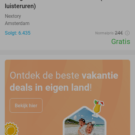
luisteruren)
Nextory
Amsterdam
Solgt: 6.435
24€
Normalpris
Gratis
Ontdek de beste
vakantie
deals in eigen land
!
Bekijk hier