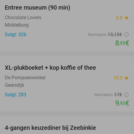
Entree museum (90 min)
41%
Chocolate Lovers
8.8
star
Middelburg
Solgt: 326
15
,15
€
Normalpris
8
€
,95
favorite_border
XL-plukboeket + kop koffie of thee
41%
De Pompoenwinkel
10.0
star
Geersdijk
Solgt: 283
17€
Normalpris
9
€
,95
favorite_border
4-gangen keuzediner bij Zeebinkie
45%