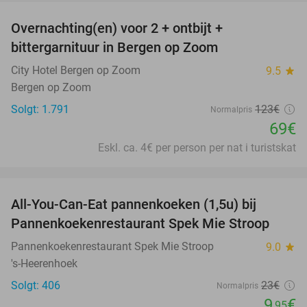
Overnachting(en) voor 2 + ontbijt +
44%
bittergarnituur in Bergen op Zoom
City Hotel Bergen op Zoom
9.5
star
Bergen op Zoom
Solgt: 1.791
123€
Normalpris
69€
Eskl. ca. 4€ per person per nat i turistskat
favorite_border
All-You-Can-Eat pannenkoeken (1,5u) bij
57%
Pannenkoekenrestaurant Spek Mie Stroop
Pannenkoekenrestaurant Spek Mie Stroop
9.0
star
's-Heerenhoek
Solgt: 406
23€
Normalpris
9
€
,95