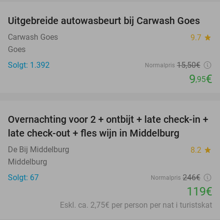
Uitgebreide autowasbeurt bij Carwash Goes
36%
Carwash Goes
9.7
star
Goes
Solgt: 1.392
15
,50
€
Normalpris
9
€
,95
favorite_border
Overnachting voor 2 + ontbijt + late check-in +
52%
late check-out + fles wijn in Middelburg
De Bij Middelburg
8.2
star
Middelburg
Solgt: 67
246€
Normalpris
119€
Eskl. ca. 2,75€ per person per nat i turistskat