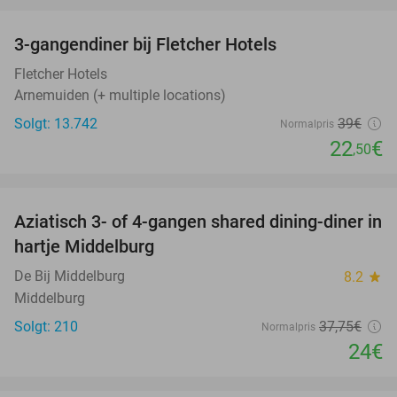
favorite_border
3-gangendiner bij Fletcher Hotels
42%
Fletcher Hotels
Arnemuiden (+ multiple locations)
Solgt: 13.742
39€
Normalpris
22
€
,50
favorite_border
Aziatisch 3- of 4-gangen shared dining-diner in
36%
hartje Middelburg
De Bij Middelburg
8.2
star
Middelburg
Solgt: 210
37
,75
€
Normalpris
24€
favorite_border