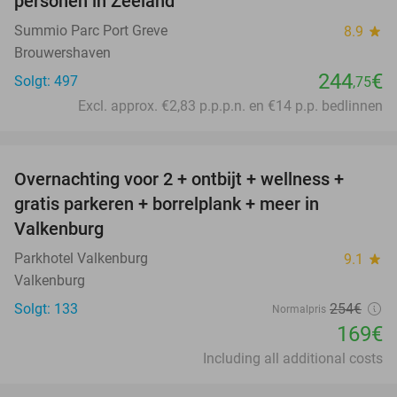
personen in Zeeland
Summio Parc Port Greve
8.9
star
Brouwershaven
244
€
Solgt: 497
,75
Excl. approx. €2,83 p.p.p.n. en €14 p.p. bedlinnen
favorite_border
Overnachting voor 2 + ontbijt + wellness +
33%
gratis parkeren + borrelplank + meer in
Valkenburg
Parkhotel Valkenburg
9.1
star
Valkenburg
Solgt: 133
254€
Normalpris
169€
Including all additional costs
favorite_border