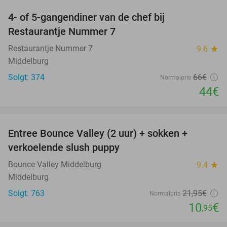
4- of 5-gangendiner van de chef bij
33%
Restaurantje Nummer 7
Restaurantje Nummer 7
9.6
star
Middelburg
Solgt: 374
66€
Normalpris
44€
favorite_border
Entree Bounce Valley (2 uur) + sokken +
50%
verkoelende slush puppy
Bounce Valley Middelburg
9.4
star
Middelburg
Solgt: 763
21
,95
€
Normalpris
10
€
,95