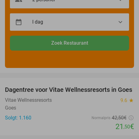
Zoek Restaurant
favorite_border
Dagentree voor Vitae Wellnessresorts in Goes
49%
Vitae Wellnessresorts
9.6
star
Goes
Solgt: 1.160
42
,50
€
Normalpris
21
€
,50
favorite_border