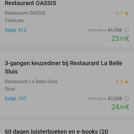
Restaurant OASSIS
Restaurant OASSIS
9.7
star
Zierikzee
Solgt: 412
41
,70
€
Normalpris
23
€
,95
favorite_border
3-gangen keuzediner bij Restaurant La Belle
47%
Sluis
Restaurant La Belle Sluis
9.5
star
Sluis
Solgt: 107
47
,20
€
Normalpris
24
€
,90
favorite_border
100%
60 dagen luisterboeken en e-books (20