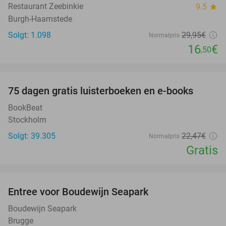
Restaurant Zeebinkie
9.5
star
Burgh-Haamstede
Solgt: 1.098
29
,95
€
Normalpris
16
€
,50
favorite_border
100%
75 dagen gratis luisterboeken en e-books
BookBeat
Stockholm
Solgt: 39.305
22
,47
€
Normalpris
Gratis
favorite_border
Entree voor Boudewijn Seapark
35%
Boudewijn Seapark
Brugge