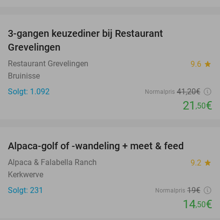
favorite_border
3-gangen keuzediner bij Restaurant
48%
Grevelingen
Restaurant Grevelingen
9.6
star
Bruinisse
Solgt: 1.092
41
,20
€
Normalpris
21
€
,50
favorite_border
Alpaca-golf of -wandeling + meet & feed
24%
Alpaca & Falabella Ranch
9.2
star
Kerkwerve
Solgt: 231
19€
Normalpris
14
€
,50