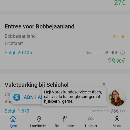
27€
favorite_border
Entree voor Bobbejaanland
40%
Bobbejaanland
9.1
star
Lichtaart
Solgt: 20.406
49
,90
€
Normalpris
29
€
,90
favorite_border
Valetparking bij Schiphol
23%
CentraalParkeren
9.2
star
close
ÅBN I APP
Aalsmeer (+1 location)
Solgt: 1.579
75€
Normalpris
57
€
,50
Hjem
I nærheden
Restauranter
Hoteller
Menu
favorite_border