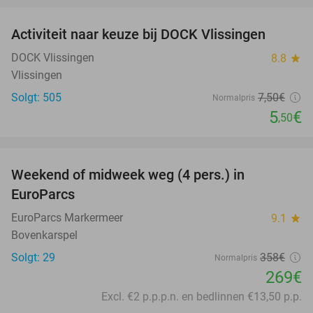
Activiteit naar keuze bij DOCK Vlissingen
27%
DOCK Vlissingen
8.8
star
Vlissingen
Solgt: 505
7
,50
€
Normalpris
5
€
,50
favorite_border
Weekend of midweek weg (4 pers.) in
25%
EuroParcs
EuroParcs Markermeer
9.1
star
Bovenkarspel
Solgt: 29
358€
Normalpris
269€
Excl. €2 p.p.p.n. en bedlinnen €13,50 p.p.