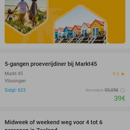
favorite_border
5-gangen proeverijdiner bij Markt45
34%
Markt 45
9.5
star
Vlissingen
Solgt: 623
59
,05
€
Normalpris
39€
favorite_border
Midweek of weekend weg voor 4 tot 6