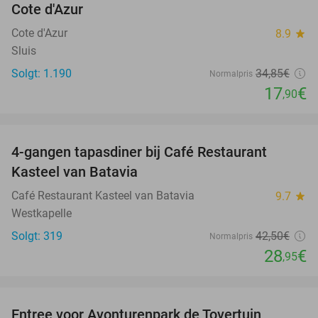
Cote d'Azur
Cote d'Azur
8.9
star
Sluis
Solgt: 1.190
34
,85
€
Normalpris
17
€
,90
favorite_border
4-gangen tapasdiner bij Café Restaurant
32%
Kasteel van Batavia
Café Restaurant Kasteel van Batavia
9.7
star
Westkapelle
Solgt: 319
42
,50
€
Normalpris
28
€
,95
favorite_border
Entree voor Avonturenpark de Tovertuin