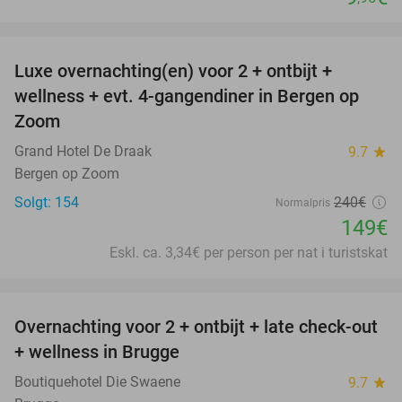
favorite_border
Luxe overnachting(en) voor 2 + ontbijt +
38%
wellness + evt. 4-gangendiner in Bergen op
Zoom
Grand Hotel De Draak
9.7
star
Bergen op Zoom
Solgt: 154
240€
Normalpris
149€
Eskl. ca. 3,34€ per person per nat i turistskat
favorite_border
Overnachting voor 2 + ontbijt + late check-out
34%
+ wellness in Brugge
Boutiquehotel Die Swaene
9.7
star