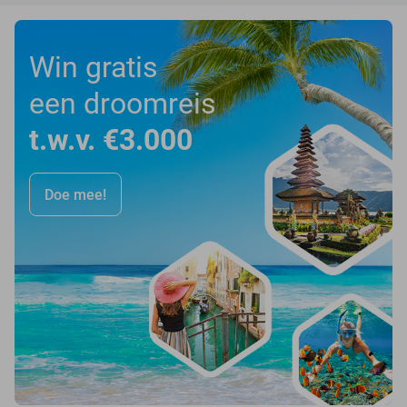
Win gratis
een droomreis
t.w.v. €3.000
Doe mee!