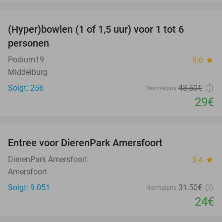
favorite_border
(Hyper)bowlen (1 of 1,5 uur) voor 1 tot 6
33%
personen
Podium19
9.6
star
Middelburg
Solgt: 256
43
,50
€
Normalpris
29€
favorite_border
Entree voor DierenPark Amersfoort
24%
DierenPark Amersfoort
9.4
star
Amersfoort
Solgt: 9.051
31
,50
€
Normalpris
24€
favorite_border