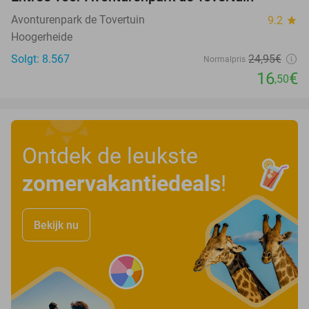
34%
Avonturenpark de Tovertuin
9.2
star
Hoogerheide
Solgt: 8.567
24
,95
€
Normalpris
16
€
,50
Ontdek de leukste
zomervakantiedeals
!
Bekijk nu