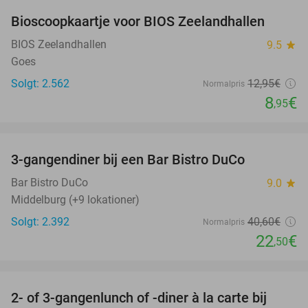
Bioscoopkaartje voor BIOS Zeelandhallen
31%
BIOS Zeelandhallen
9.5
star
Goes
Solgt: 2.562
12
,95
€
Normalpris
8
€
,95
favorite_border
3-gangendiner bij een Bar Bistro DuCo
45%
Bar Bistro DuCo
9.0
star
Middelburg (+9 lokationer)
Solgt: 2.392
40
,60
€
Normalpris
22
€
,50
favorite_border
2- of 3-gangenlunch of -diner à la carte bij
49%