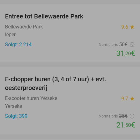
favorite_border
Entree tot Bellewaerde Park
38%
Bellewaerde Park
9.6
star
Ieper
Solgt: 2.214
50€
Normalpris
31
€
,20
favorite_border
E-chopper huren (3, 4 of 7 uur) + evt.
39%
oesterproeverij
E-scooter huren Yerseke
9.7
star
Yerseke
Solgt: 399
35€
Normalpris
21
€
,50
favorite_border