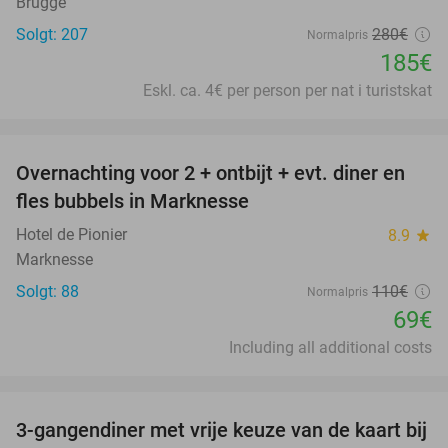
Brugge
Solgt: 207
280€
Normalpris
185€
Eskl. ca. 4€ per person per nat i turistskat
favorite_border
Overnachting voor 2 + ontbijt + evt. diner en
37%
fles bubbels in Marknesse
Hotel de Pionier
8.9
star
Marknesse
Solgt: 88
110€
Normalpris
69€
Including all additional costs
favorite_border
3-gangendiner met vrije keuze van de kaart bij
43%