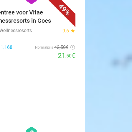
49%
ntree voor Vitae
nessresorts in Goes
 Wellnessresorts
9.6
star
 1.168
42
,50
€
Normalpris
21
€
,50
favorite_border
hexagon
events