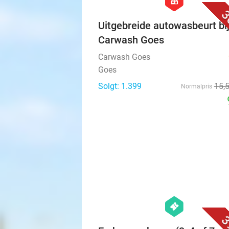
3
Uitgebreide autowasbeurt bi
Carwash Goes
Carwash Goes
Goes
Solgt: 1.399
15
,
Normalpris
hexagon
events
3
E-chopper huren (3, 4 of 7 uu