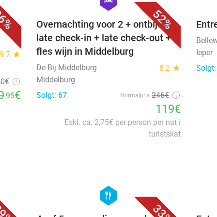
6%
52%
j
Overnachting voor 2 + ontbijt +
Entr
late check-in + late check-out +
Belle
fles wijn in Middelburg
Ieper
9.7
star
De Bij Middelburg
8.2
star
Solgt:
Middelburg
50
€
9
€
Solgt: 67
246€
,95
Normalpris
119€
Eskl. ca. 2,75€ per person per nat i
turistskat
favorite_border
favorite_border
hexagon
food
9%
33%
r) +
4- of 5-gangendiner van de chef
Entr