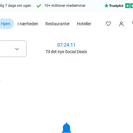
lig 7 dage om ugen
10+ millioner medlemmer
Hjem
I nærheden
Restauranter
Hoteller
07:24:09
keyboard_arrow_down
Til det nye Social Deals
s
notifications