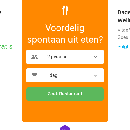
s
Dage
Well
Voordelig
Vitae
spontaan uit eten?
Goes
ratis
Solgt:
2 personer
I dag
Zoek Restaurant
favorite_border
favorite_border
hexagon
hotel