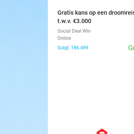
Gratis kans op een droomrei
t.w.v. €3.000
Social Deal Win
Online
G
Solgt: 186.499
hexagon
store