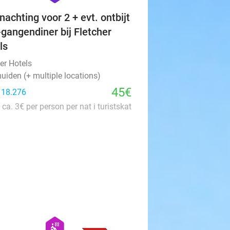
nachting voor 2 + evt. ontbijt
-gangendiner bij Fletcher
ls
er Hotels
uiden (+ multiple locations)
45€
: 18.276
 ca. 3€ per person per nat i turistskat
favorite_border
hexagon
wellness