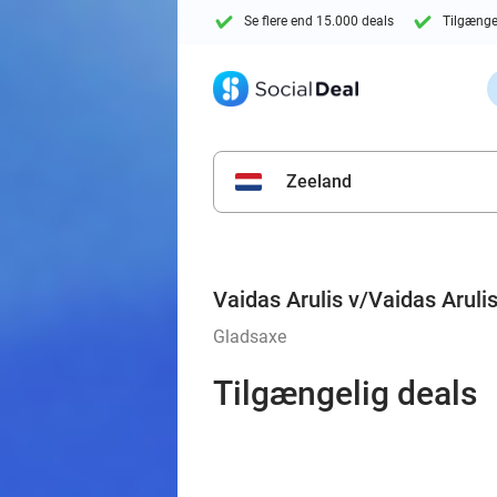
Se flere end 15.000 deals
Tilgænge
Zeeland
Vaidas Arulis v/Vaidas Aruli
Gladsaxe
Tilgængelig deals