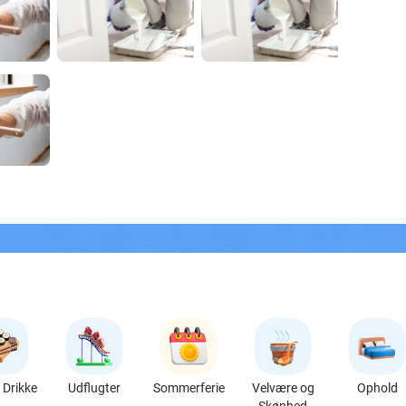
Drikke
Udflugter
Sommerferie
Velvære og
Ophold
Skønhed
favorite_border