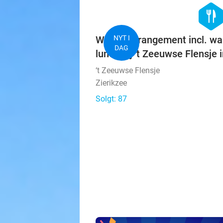
hexago
food
Wandelarrangement incl. wa
NYT I
DAG
lunch bij 't Zeeuwse Flensje i
‘t Zeeuwse Flensje
Zierikzee
Solgt: 87