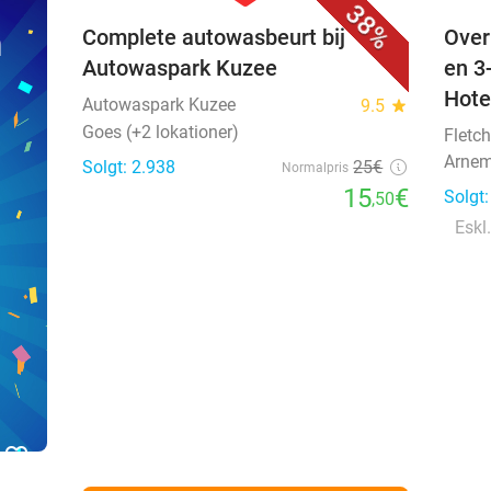
n
Complete autowasbeurt bij
Over
Autowaspark Kuzee
en 3
Hote
Autowaspark Kuzee
9.5
star
Goes (+2 lokationer)
Fletch
Arnem
Solgt: 2.938
25€
Normalpris
15
€
Solgt
,50
Eskl.
favorite_border