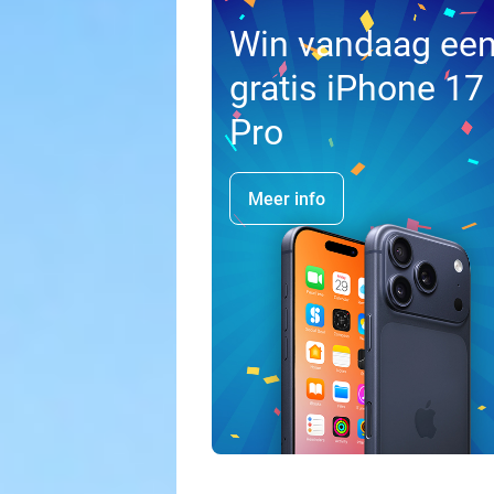
Win vandaag ee
gratis iPhone 17
Pro
Meer info