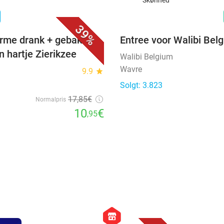
n
39%
rme drank + gebak +
Entree voor Walibi Bel
n hartje Zierikzee
Walibi Belgium
Wavre
9.9
star
Solgt: 3.823
17
,85
€
Normalpris
10
€
,95
favorite_border
hexagon
store
38%