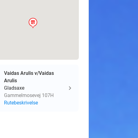
store
Vaidas Arulis v/Vaidas
Arulis
Gladsaxe
Gammelmosevej 107H
Rutebeskrivelse