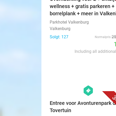
wellness + gratis parkeren +
borrelplank + meer in Valke
Parkhotel Valkenburg
Valkenburg
Solgt: 127
2
Normalpris
Including all additiona
hexagon
events
3
Entree voor Avonturenpark d
Tovertuin