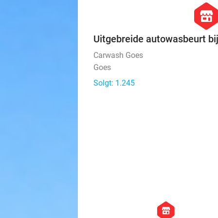
hexago
store
Uitgebreide autowasbeurt b
Carwash Goes
Goes
Solgt: 1.245
hexagon
store