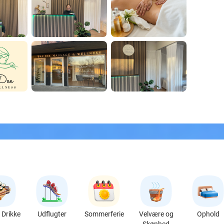
Drikke
Udflugter
Sommerferie
Velvære og
Ophold