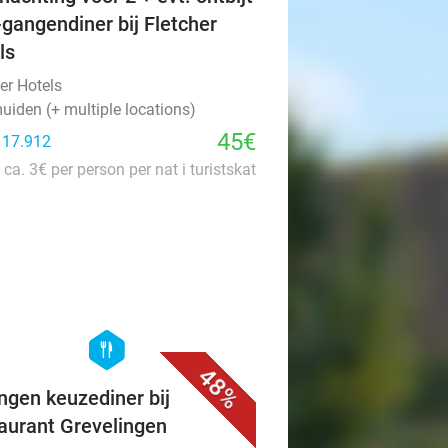
-gangendiner bij Fletcher
ls
er Hotels
uiden (+ multiple locations)
45€
: 17.912
 ca. 3€ per person per nat i turistskat
favorite_border
hexagon
food
48%
ngen keuzediner bij
aurant Grevelingen