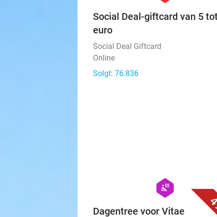
Social Deal-giftcard van 5 to
euro
Social Deal Giftcard
Online
Solgt: 76.836
hexagon
wellness
4
Dagentree voor Vitae