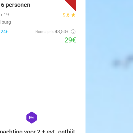
t 6 personen
um19
9.6
star
lburg
: 246
43
,50
€
Normalpris
29€
favorite_border
hexagon
hotel
nachting voor 2 + evt. ontbijt