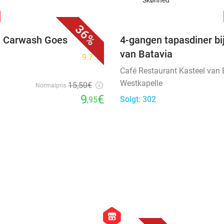
Skønhed
favorite_border
n
36%
ij Carwash Goes
4-gangen tapasdiner bi
van Batavia
9.7
star
Café Restaurant Kasteel van 
Westkapelle
15
,50
€
Normalpris
9
€
Solgt: 302
,95
favorite_border
favorite_border
hexagon
store