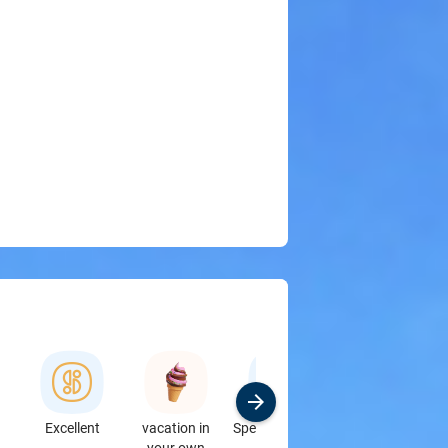
Excellent
vacation in
Specialbutikker
Sport