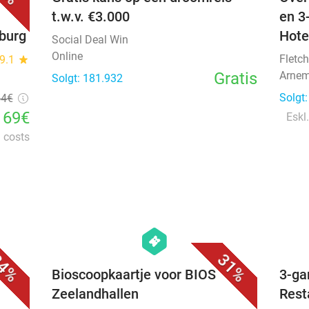
t.w.v. €3.000
en 3
nburg
Hote
Social Deal Win
Online
Fletch
9.1
star
Gratis
Arnem
Solgt: 181.932
Solgt
54€
169€
Eskl.
l costs
favorite_border
favorite_border
hexagon
events
4%
31%
e
Bioscoopkaartje voor BIOS
3-ga
Zeelandhallen
Rest