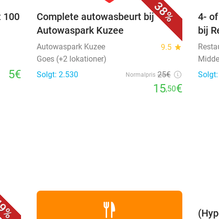
38%
t 100
Complete autowasbeurt bij
4- o
Autowaspark Kuzee
bij 
Autowaspark Kuzee
Resta
9.5
star
Goes (+2 lokationer)
Midde
5€
Solgt: 2.530
25€
Solgt
Normalpris
15
€
,50
favorite_border
9%
(Hyp