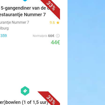
33%
f 5-gangendiner van de chef
Restaurantje Nummer 7
urantje Nummer 7
9.6
star
lburg
: 359
66€
Normalpris
44€
favorite_border
hexagon
events
33%
er)bowlen (1 of 1,5 uur) voor