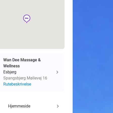
hotel
Wan Dee Massage &
Wellness
Esbjerg
Spangsbjerg Møllevej 16
Rutebeskrivelse
keyboard_arrow_right
Hjemmeside