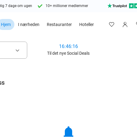
lig 7 dage om ugen
10+ millioner medlemmer
Hjem
I nærheden
Restauranter
Hoteller
16:46:15
keyboard_arrow_down
Til det nye Social Deals
ss
notifications