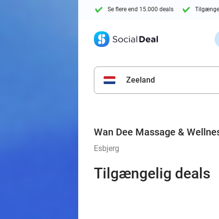
Se flere end 15.000 deals
Tilgænge
Zeeland
Wan Dee Massage & Wellne
Esbjerg
Tilgængelig deals