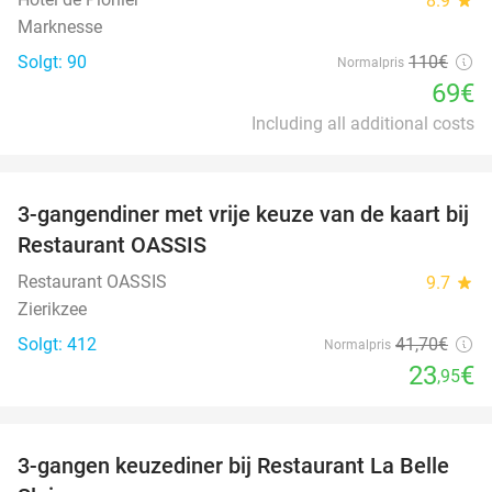
8.9
Marknesse
Solgt: 90
110€
Normalpris
69€
Including all additional costs
favorite_border
3-gangendiner met vrije keuze van de kaart bij
43%
Restaurant OASSIS
Restaurant OASSIS
9.7
star
Zierikzee
Solgt: 412
41
,70
€
Normalpris
23
€
,95
favorite_border
3-gangen keuzediner bij Restaurant La Belle
47%