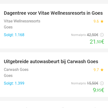
favorite_border
Dagentree voor Vitae Wellnessresorts in Goes
49%
Vitae Wellnessresorts
9.6
star
Goes
Solgt: 1.168
42
,50
€
Normalpris
21
€
,50
favorite_border
Uitgebreide autowasbeurt bij Carwash Goes
36%
Carwash Goes
9.7
star
Goes
Solgt: 1.399
15
,50
€
Normalpris
9
€
,95
favorite_border