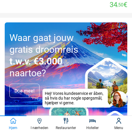
34
€
,50
Waar gaat jouw
gratis droomreis
t.w.v. €3.000
naartoe?
Doe mee!
Hej! Vores kundeservice er åben,
så hvis du har nogle spørgsmål,
hjælper vi gerne.
Hjem
I nærheden
Restauranter
Hoteller
Menu