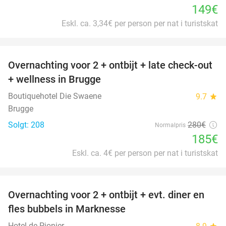
149€
Eskl. ca. 3,34€ per person per nat i turistskat
favorite_border
Overnachting voor 2 + ontbijt + late check-out
34%
+ wellness in Brugge
Boutiquehotel Die Swaene
9.7
star
Brugge
Solgt: 208
280€
Normalpris
185€
Eskl. ca. 4€ per person per nat i turistskat
favorite_border
Overnachting voor 2 + ontbijt + evt. diner en
37%
fles bubbels in Marknesse
Hotel de Pionier
star