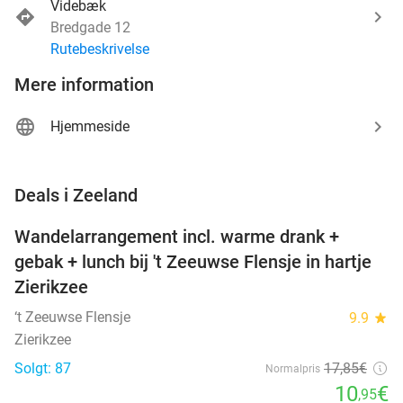
Videbæk
Bredgade 12
Rutebeskrivelse
Mere information
Hjemmeside
favorite_border
Deals i Zeeland
Wandelarrangement incl. warme drank +
39%
NYT I
gebak + lunch bij 't Zeeuwse Flensje in hartje
DAG
Zierikzee
‘t Zeeuwse Flensje
9.9
star
Zierikzee
Solgt: 87
17
,85
€
Normalpris
10
€
,95