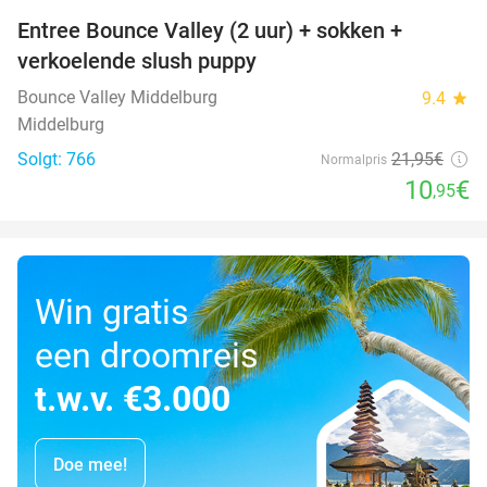
Entree Bounce Valley (2 uur) + sokken +
50%
verkoelende slush puppy
Bounce Valley Middelburg
9.4
star
Middelburg
Solgt: 766
21
,95
€
Normalpris
10
€
,95
Win gratis
een droomreis
t.w.v. €3.000
Doe mee!