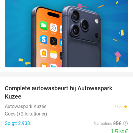
favorite_border
Complete autowasbeurt bij Autowaspark
38%
Kuzee
Autowaspark Kuzee
9.5
star
Goes (+2 lokationer)
Solgt: 2.938
25€
Normalpris
15
€
,50