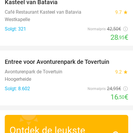
Kasteel van Batavia
Café Restaurant Kasteel van Batavia
9.7
star
Westkapelle
Solgt: 321
42
,50
€
Normalpris
28
€
,95
favorite_border
Entree voor Avonturenpark de Tovertuin
34%
Avonturenpark de Tovertuin
9.2
star
Hoogerheide
Solgt: 8.602
24
,95
€
Normalpris
16
€
,50
Ontdek de leukste