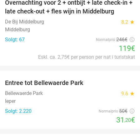
Overnachting voor 2 + ontbijt + late check-in +
52%
late check-out + fles wijn in Middelburg
De Bij Middelburg
8.2
star
Middelburg
Solgt: 67
246€
Normalpris
119€
Eskl. ca. 2,75€ per person per nat i turistskat
favorite_border
Entree tot Bellewaerde Park
38%
Bellewaerde Park
9.6
star
Ieper
Solgt: 2.220
50€
Normalpris
31
€
,20
favorite_border