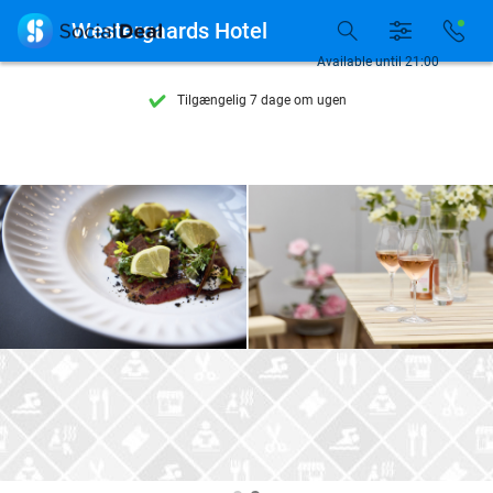
Se flere end 15.000 deals

Westergaards Hotel
Tilgængelig 7 dage om ugen
Available until 21:00
10+ millioner medlemmer
9,4
baseret på
206.210 anmeldelser
Se flere end 15.000 deals
Tilgængelig 7 dage om ugen
10+ millioner medlemmer