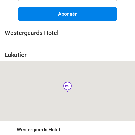
Abonnér
Westergaards Hotel
Lokation
hotel
Westergaards Hotel