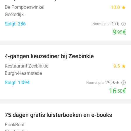
De Pompoenwinkel
10.0
star
Geersdijk
Solgt: 286
17€
Normalpris
9
€
,95
favorite_border
4-gangen keuzediner bij Zeebinkie
45%
Restaurant Zeebinkie
9.5
star
Burgh-Haamstede
Solgt: 1.094
29
,95
€
Normalpris
16
€
,50
favorite_border
100%
75 dagen gratis luisterboeken en e-books
BookBeat