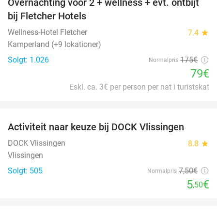
Overnachting voor 2 + wellness + evt. ontbijt
55%
bij Fletcher Hotels
Wellness-Hotel Fletcher
7.4
star
Kamperland (+9 lokationer)
Solgt: 1.026
175€
Normalpris
79€
Eskl. ca. 3€ per person per nat i turistskat
favorite_border
Activiteit naar keuze bij DOCK Vlissingen
27%
DOCK Vlissingen
8.8
star
Vlissingen
Solgt: 505
7
,50
€
Normalpris
5
€
,50
favorite_border