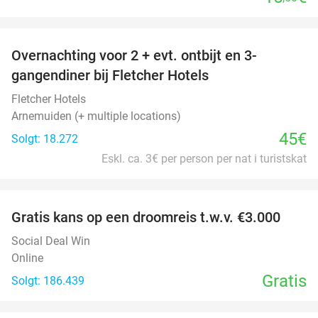
favorite_border
Overnachting voor 2 + evt. ontbijt en 3-
gangendiner bij Fletcher Hotels
Fletcher Hotels
Arnemuiden (+ multiple locations)
45€
Solgt: 18.272
Eskl. ca. 3€ per person per nat i turistskat
favorite_border
Gratis kans op een droomreis t.w.v. €3.000
Social Deal Win
Online
Gratis
Solgt: 186.439