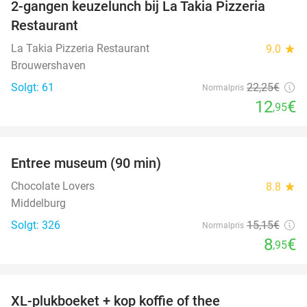
2-gangen keuzelunch bij La Takia Pizzeria
42%
Restaurant
La Takia Pizzeria Restaurant
9.0
star
Brouwershaven
Solgt: 61
22
,25
€
Normalpris
12
€
,95
favorite_border
Entree museum (90 min)
41%
Chocolate Lovers
8.8
star
Middelburg
Solgt: 326
15
,15
€
Normalpris
8
€
,95
favorite_border
XL-plukboeket + kop koffie of thee
41%