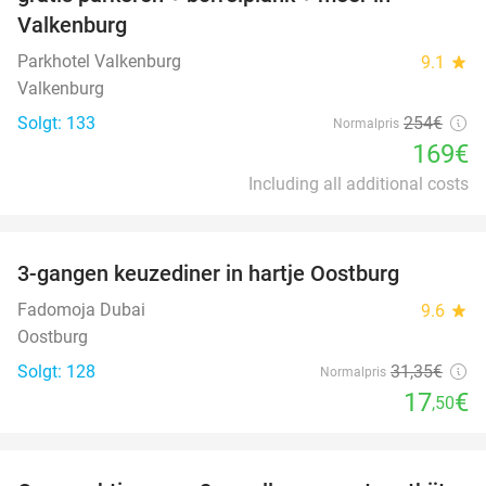
Valkenburg
Parkhotel Valkenburg
9.1
star
Valkenburg
Solgt: 133
254€
Normalpris
169€
Including all additional costs
favorite_border
3-gangen keuzediner in hartje Oostburg
44%
Fadomoja Dubai
9.6
star
Oostburg
Solgt: 128
31
,35
€
Normalpris
17
€
,50
favorite_border