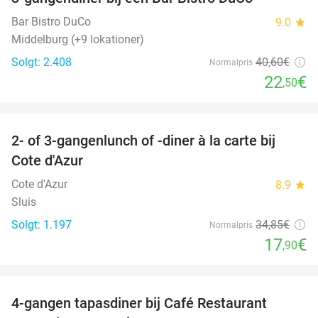
45%
Bar Bistro DuCo
9.0
star
Middelburg (+9 lokationer)
Solgt: 2.408
40
,60
€
Normalpris
22
€
,50
favorite_border
2- of 3-gangenlunch of -diner à la carte bij
49%
Cote d'Azur
Cote d'Azur
8.9
star
Sluis
Solgt: 1.197
34
,85
€
Normalpris
17
€
,90
favorite_border
4-gangen tapasdiner bij Café Restaurant
32%