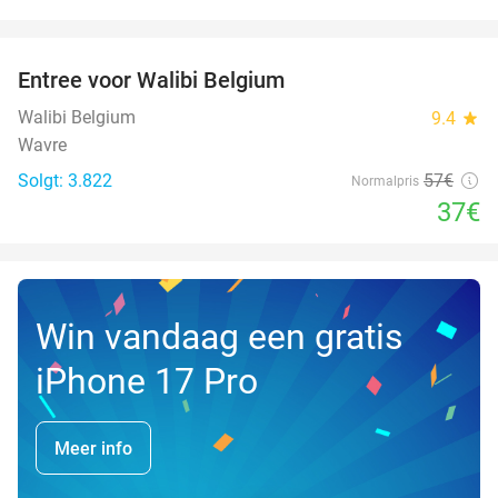
favorite_border
Entree voor Walibi Belgium
35%
Walibi Belgium
9.4
star
Wavre
Solgt: 3.822
57€
Normalpris
37€
Win vandaag een gratis
iPhone 17 Pro
Meer info