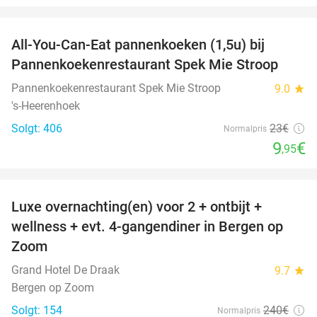
favorite_border
All-You-Can-Eat pannenkoeken (1,5u) bij
57%
Pannenkoekenrestaurant Spek Mie Stroop
Pannenkoekenrestaurant Spek Mie Stroop
9.0
star
's-Heerenhoek
Solgt: 406
23€
Normalpris
9
€
,95
favorite_border
Luxe overnachting(en) voor 2 + ontbijt +
38%
wellness + evt. 4-gangendiner in Bergen op
Zoom
Grand Hotel De Draak
9.7
star
Bergen op Zoom
Solgt: 154
240€
Normalpris