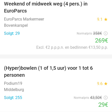
Weekend of midweek weg (4 pers.) in
25%
EuroParcs
EuroParcs Markermeer
9.1
star
Bovenkarspel
Solgt: 29
358€
Normalpris
269€
Excl. €2 p.p.p.n. en bedlinnen €13,50 p.p.
favorite_border
(Hyper)bowlen (1 of 1,5 uur) voor 1 tot 6
33%
personen
Podium19
9.6
star
Middelburg
Solgt: 255
43
,50
€
Normalpris
29€