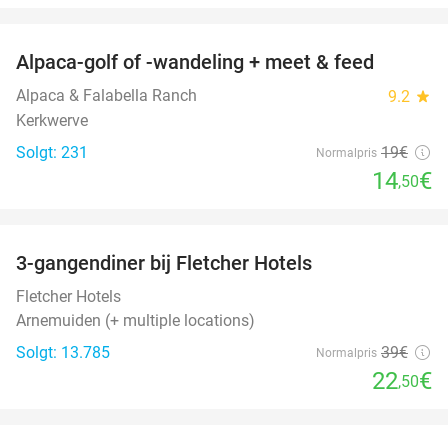
favorite_border
Alpaca-golf of -wandeling + meet & feed
24%
Alpaca & Falabella Ranch
9.2
star
Kerkwerve
Solgt: 231
19€
Normalpris
14
€
,50
favorite_border
3-gangendiner bij Fletcher Hotels
42%
Fletcher Hotels
Arnemuiden (+ multiple locations)
Solgt: 13.785
39€
Normalpris
22
€
,50
favorite_border