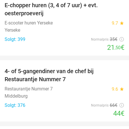
E-chopper huren (3, 4 of 7 uur) + evt.
39%
oesterproeverij
E-scooter huren Yerseke
9.7
star
Yerseke
Solgt: 399
35€
Normalpris
21
€
,50
favorite_border
4- of 5-gangendiner van de chef bij
33%
Restaurantje Nummer 7
Restaurantje Nummer 7
9.6
star
Middelburg
Solgt: 376
66€
Normalpris
44€
favorite_border