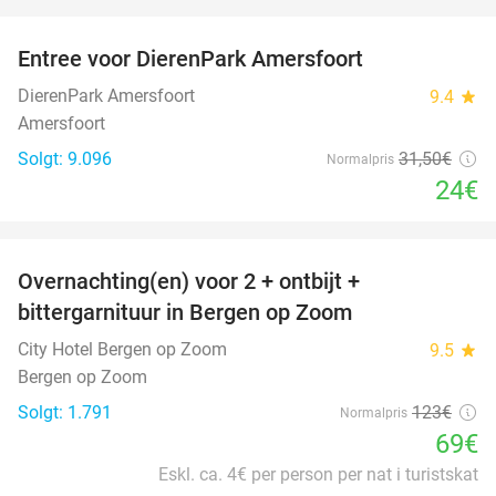
favorite_border
Entree voor DierenPark Amersfoort
24%
DierenPark Amersfoort
9.4
star
Amersfoort
Solgt: 9.096
31
,50
€
Normalpris
24€
favorite_border
Overnachting(en) voor 2 + ontbijt +
44%
bittergarnituur in Bergen op Zoom
City Hotel Bergen op Zoom
9.5
star
Bergen op Zoom
Solgt: 1.791
123€
Normalpris
69€
Eskl. ca. 4€ per person per nat i turistskat