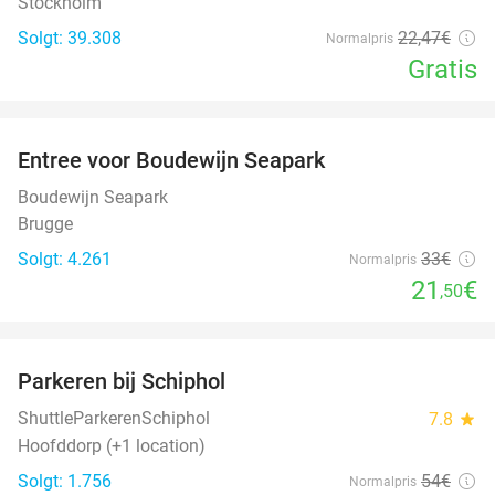
Stockholm
Solgt: 39.308
22
,47
€
Normalpris
Gratis
favorite_border
Entree voor Boudewijn Seapark
35%
Boudewijn Seapark
Brugge
Solgt: 4.261
33€
Normalpris
21
€
,50
favorite_border
Parkeren bij Schiphol
36%
ShuttleParkerenSchiphol
7.8
star
Hoofddorp (+1 location)
Solgt: 1.756
54€
Normalpris