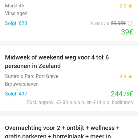
Markt 45
9.5
star
Vlissingen
Solgt: 623
59
,05
€
Normalpris
39€
favorite_border
Midweek of weekend weg voor 4 tot 6
personen in Zeeland
Summio Parc Port Greve
8.9
star
Brouwershaven
244
€
Solgt: 497
,75
Excl. approx. €2,83 p.p.p.n. en €14 p.p. bedlinnen
favorite_border
Overnachting voor 2 + ontbijt + wellness +
33%
gratis parkeren + borrelplank + meer in