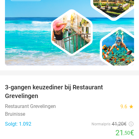
favorite_border
3-gangen keuzediner bij Restaurant
48%
Grevelingen
Restaurant Grevelingen
9.6
star
Bruinisse
Solgt: 1.092
41
,20
€
Normalpris
21
€
,50