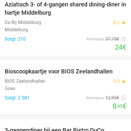
Aziatisch 3- of 4-gangen shared dining-diner in
36%
hartje Middelburg
De Bij Middelburg
8.2
star
Middelburg
Solgt: 210
37
,75
€
Normalpris
24€
favorite_border
Bioscoopkaartje voor BIOS Zeelandhallen
31%
BIOS Zeelandhallen
9.5
star
Goes
Solgt: 2.581
12
,95
€
Normalpris
8
€
,95
favorite_border
3-gangendiner bij een Bar Bistro DuCo