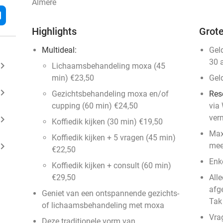
Almere
l
Highlights
Grote
Multideal:
Gel
30 
ard_arrow_right
Lichaamsbehandeling moxa (45
min) €23,50
Gel
ard_arrow_right
Gezichtsbehandeling moxa en/of
Res
cupping (60 min) €24,50
via
ver
ard_arrow_right
Koffiedik kijken (30 min) €19,50
Max
Koffiedik kijken + 5 vragen (45 min)
ard_arrow_right
mee
€22,50
Enk
Koffiedik kijken + consult (60 min)
€29,50
Alle
afg
Geniet van een ontspannende gezichts-
Tak
of lichaamsbehandeling met moxa
Vra
Deze traditionele vorm van