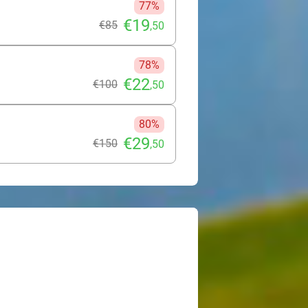
77%
€19
€85
,50
78%
€22
€100
,50
80%
€29
€150
,50