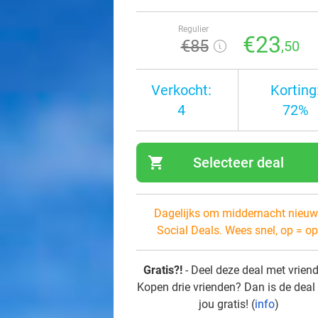
Regulier
€23
€85
,50
Verkocht:
Korting
4
72%
shopping_cart
Selecteer deal
navi
Dagelijks om middernacht nieuw
Social Deals. Wees snel, op = op
Gratis?!
- Deel deze deal met vrien
Kopen drie vrienden? Dan is de deal
jou gratis! (
info
)