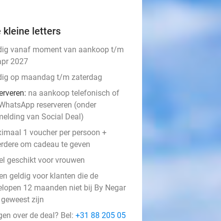
 kleine letters
dig vanaf moment van aankoop t/m
apr 2027
dig op maandag t/m zaterdag
erveren:
na aankoop telefonisch of
 WhatsApp reserveren (onder
melding van Social Deal)
imaal 1 voucher per persoon +
rdere om cadeau te geven
el geschikt voor vrouwen
en geldig voor klanten die de
elopen 12 maanden niet bij By Negar
 geweest zijn
gen over de deal? Bel:
+31 88 205 05