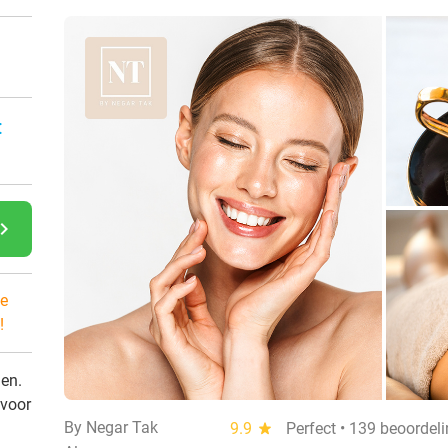
:
gate_next
e
!
den.
 voor
By Negar Tak
9.9
star
Perfect • 139 beoordel