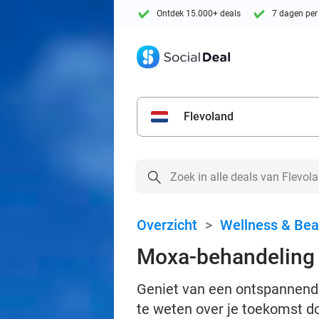
Ontdek 15.000+ deals
7 dagen per
Flevoland
Overzicht
>
Wellness & Bea
Moxa-behandeling o
Geniet van een ontspannende
te weten over je toekomst do