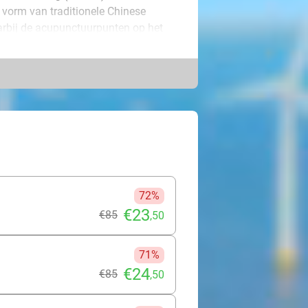
 vorm van traditionele Chinese
arbij de acupunctuurpunten op het
men, vermoeidheid, blessures en
et cupping, waarbij cups de huid
.
holoog. Wanneer jij bij haar een
n van het koffiedik zien wat jou te
en vul de sessie eventueel aan met
nsult voor- en achteraf (+40 min).
st voor jou in petto?
72%
€23
€85
,50
71%
€24
€85
,50