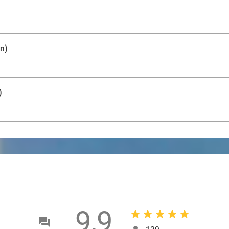
in)
)
9,9