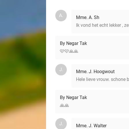
A.
Mme. A. Sh
Ik vond het echt lekker , ze
By Negar Tak
🩷🩷🙏🙏
J.
Mme. J. Hoogwout
Hele lieve vrouw. schone 
By Negar Tak
🙏🙏
J.
Mme. J. Walter