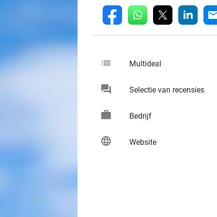
whatsapp
linkedin
fb
mai
list
keybo
Multideal
chat
keybo
Selectie van recensies
work
keybo
Bedrijf
language
keybo
Website