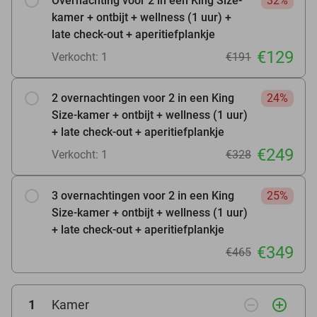
Overnachting voor 2 in een King Size-
32%
kamer + ontbijt + wellness (1 uur) +
late check-out + aperitiefplankje
€129
Verkocht: 1
€191
2 overnachtingen voor 2 in een King
24%
Size-kamer + ontbijt + wellness (1 uur)
+ late check-out + aperitiefplankje
€249
Verkocht: 1
€328
3 overnachtingen voor 2 in een King
25%
Size-kamer + ontbijt + wellness (1 uur)
+ late check-out + aperitiefplankje
€349
€465
remove_circle_outline
add_circle_outline
1
Kamer