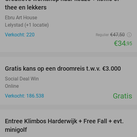
26%
thee en lekkers
Ebru Art House
Lelystad (+1 locatie)
Verkocht: 220
€47
,50
Regulier
€34
,95
favorite_border
Gratis kans op een droomreis t.w.v. €3.000
Social Deal Win
Online
Gratis
Verkocht: 186.538
favorite_border
Entree Klimbos Harderwijk + Free Fall + evt.
30%
minigolf