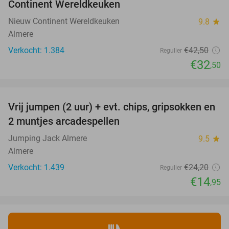
Continent Wereldkeuken
Nieuw Continent Wereldkeuken
9.8
star
Almere
Verkocht: 1.384
€42
,50
Regulier
€32
,50
favorite_border
Vrij jumpen (2 uur) + evt. chips, gripsokken en
38%
2 muntjes arcadespellen
Jumping Jack Almere
9.5
star
Almere
Verkocht: 1.439
€24
,20
Regulier
€14
,95