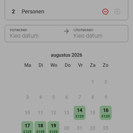
remove_circle_outline
add_circle_outline
2
Personen
Inchecken
Uitchecken
Kies datum
Kies datum
augustus 2026
Ma
Di
Wo
Do
Vr
Za
Zo
1
2
3
4
5
6
7
8
9
14
16
10
11
12
13
15
€129
€129
17
18
19
20
21
22
23
€129
€129
€129