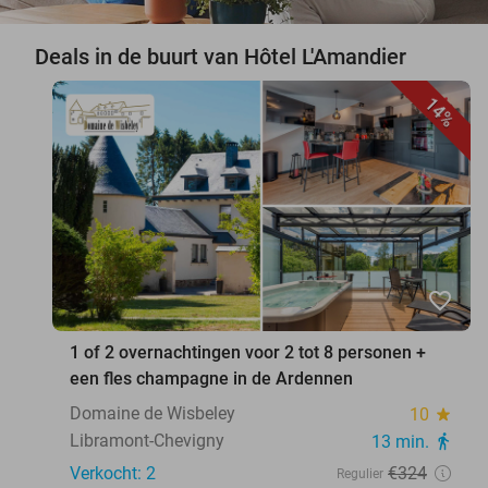
Deals in de buurt van Hôtel L'Amandier
14%
favorite_border
1 of 2 overnachtingen voor 2 tot 8 personen +
een fles champagne in de Ardennen
Domaine de Wisbeley
10
star
Libramont-Chevigny
13 min.
directions_walk
Verkocht: 2
€324
Regulier