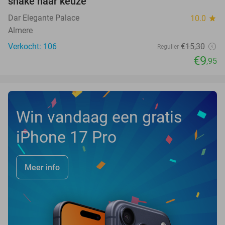
shake naar keuze
Dar Elegante Palace
10.0
star
Almere
Verkocht: 106
€15
,30
Regulier
€9
,95
Win vandaag een gratis
iPhone 17 Pro
Meer info