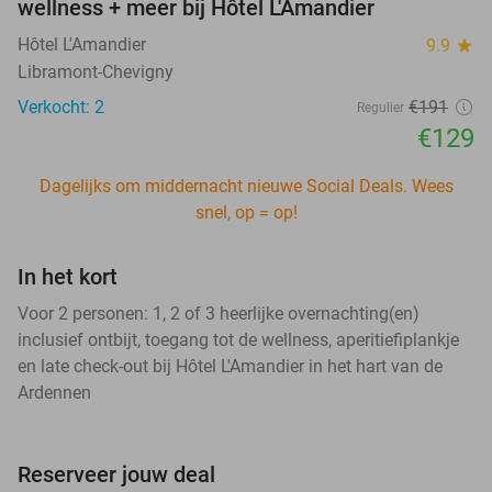
wellness + meer bij Hôtel L'Amandier
Hôtel L'Amandier
9.9
star
Libramont-Chevigny
Verkocht: 2
€191
Regulier
€129
Dagelijks om middernacht nieuwe Social Deals. Wees
snel, op = op!
In het kort
Voor 2 personen: 1, 2 of 3 heerlijke overnachting(en)
inclusief ontbijt, toegang tot de wellness, aperitiefiplankje
en late check-out bij Hôtel L'Amandier in het hart van de
Ardennen
Reserveer jouw deal