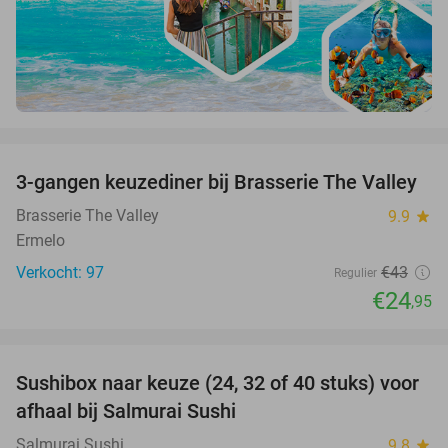
favorite_border
3-gangen keuzediner bij Brasserie The Valley
42%
Brasserie The Valley
9.9
star
Ermelo
Verkocht: 97
€43
Regulier
€24
,95
favorite_border
Sushibox naar keuze (24, 32 of 40 stuks) voor
36%
afhaal bij Salmurai Sushi
Salmurai Sushi
9.8
star