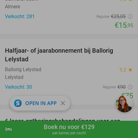
Almere
Verkocht: 281
€25
,05
Regulier
€15
,95
favorite_border
Halfjaar- of jaarabonnement bij Ballorig
17%
Lelystad
Ballorig Lelystad
9.2
star
Lelystad
Verkocht: 30
€90
Regulier
€75
close
OPEN IN APP
favorite_border
6 laser-ontharingsbehandelingen voor een
80%
Boek nu voor €129
hotel
shopping_cart
Boek nu
navigate_next
zone naar keuze
per kamer, per nacht