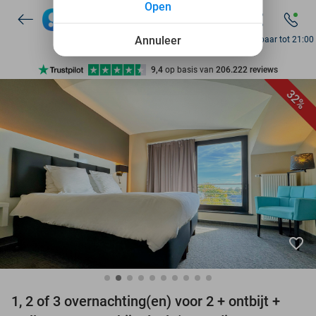
Open
7 dagen per week beschikbaar
10+ miljoen leden
Annuleer
Bereikbaar tot 21:00
9,4
op basis van
206.222 reviews
Ontdek 15.000+ deals
32%
7 dagen per week beschikbaar
10+ miljoen leden
favorite_border
1, 2 of 3 overnachting(en) voor 2 + ontbijt +