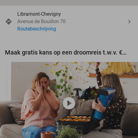
Libramont-Chevigny
Avenue de Bouillon 70
Routebeschrijving
Maak gratis kans op een droomreis t.w.v. €3.000!
play_circle