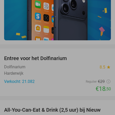
favorite_border
Entree voor het Dolfinarium
36%
Dolfinarium
8.5
star
Harderwijk
Verkocht: 21.082
€29
Regulier
€18
,50
favorite_border
All-You-Can-Eat & Drink (2,5 uur) bij Nieuw
24%