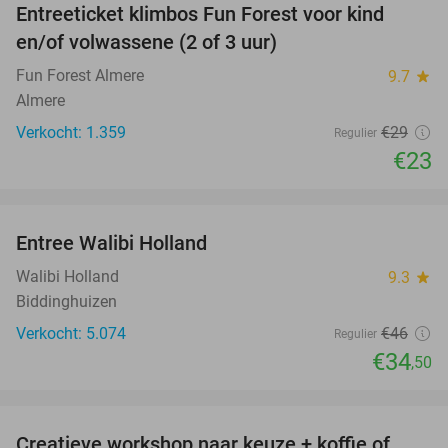
Entreeticket klimbos Fun Forest voor kind
21%
en/of volwassene (2 of 3 uur)
Fun Forest Almere
9.7
star
Almere
Verkocht: 1.359
€29
Regulier
€23
favorite_border
Entree Walibi Holland
25%
Walibi Holland
9.3
star
Biddinghuizen
Verkocht: 5.074
€46
Regulier
€34
,50
favorite_border
Creatieve workshop naar keuze + koffie of