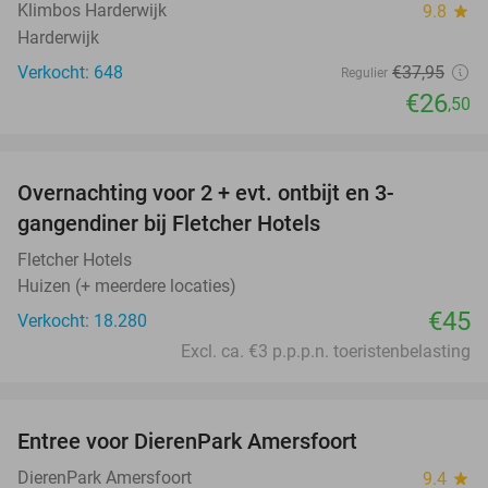
Klimbos Harderwijk
9.8
star
Harderwijk
Verkocht: 648
€37
,95
Regulier
€26
,50
favorite_border
Overnachting voor 2 + evt. ontbijt en 3-
gangendiner bij Fletcher Hotels
Fletcher Hotels
Huizen (+ meerdere locaties)
€45
Verkocht: 18.280
Excl. ca. €3 p.p.p.n. toeristenbelasting
favorite_border
Entree voor DierenPark Amersfoort
24%
DierenPark Amersfoort
9.4
star