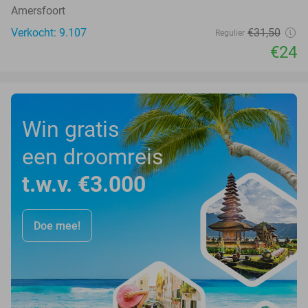
Amersfoort
Verkocht: 9.107
€31
,50
Regulier
€24
Win gratis
een droomreis
t.w.v. €3.000
Doe mee!