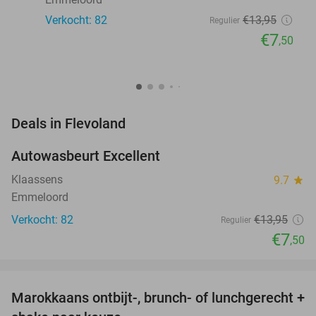
Verkocht: 82
€13
,95
Regulier
€7
,50
favorite_border
Deals in Flevoland
Autowasbeurt Excellent
46%
Klaassens
9.7
star
Emmeloord
Verkocht: 82
€13
,95
Regulier
€7
,50
favorite_border
Marokkaans ontbijt-, brunch- of lunchgerecht +
35%