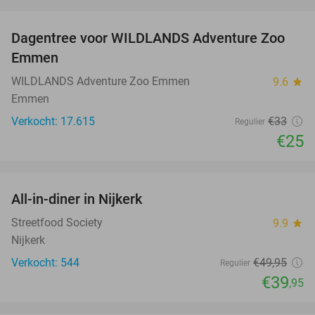
favorite_border
Dagentree voor WILDLANDS Adventure Zoo
24%
Emmen
WILDLANDS Adventure Zoo Emmen
9.6
star
Emmen
Verkocht: 17.615
€33
Regulier
€25
favorite_border
All-in-diner in Nijkerk
20%
Streetfood Society
9.9
star
Nijkerk
Verkocht: 544
€49
,95
Regulier
€39
,95
favorite_border