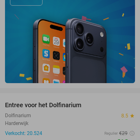
favorite_border
Entree voor het Dolfinarium
36%
Dolfinarium
8.5
star
Harderwijk
Verkocht: 20.524
€29
Regulier