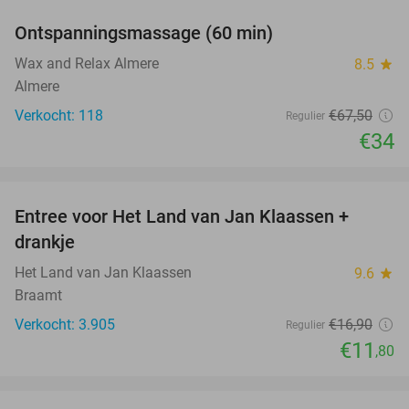
Ontspanningsmassage (60 min)
50%
Wax and Relax Almere
8.5
star
Almere
Verkocht: 118
€67
,50
Regulier
€34
favorite_border
Entree voor Het Land van Jan Klaassen +
30%
drankje
Het Land van Jan Klaassen
9.6
star
Braamt
Verkocht: 3.905
€16
,90
Regulier
€11
,80
favorite_border