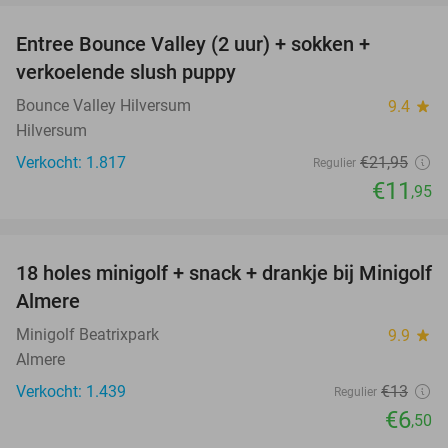
Entree Bounce Valley (2 uur) + sokken +
46%
verkoelende slush puppy
Bounce Valley Hilversum
9.4
star
Hilversum
Verkocht: 1.817
€21
,95
Regulier
€11
,95
favorite_border
18 holes minigolf + snack + drankje bij Minigolf
50%
Almere
Minigolf Beatrixpark
9.9
star
Almere
Verkocht: 1.439
€13
Regulier
€6
,50