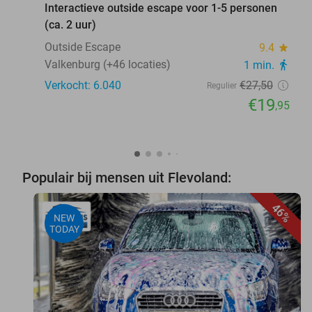
Interactieve outside escape voor 1-5 personen
(ca. 2 uur)
Outside Escape
9.4
star
Valkenburg (+46 locaties)
1 min.
directions_walk
Verkocht: 6.040
€27
,50
Regulier
€19
,95
Populair bij mensen uit Flevoland:
46%
NEW
TODAY