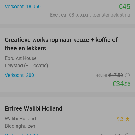
€45
Verkocht: 18.060
Excl. ca. €3 p.p.p.n. toeristenbelasting
favorite_border
Creatieve workshop naar keuze + koffie of
26%
thee en lekkers
Ebru Art House
Lelystad (+1 locatie)
Verkocht: 200
€47
,50
Regulier
€34
,95
favorite_border
Entree Walibi Holland
25%
Walibi Holland
9.3
star
Biddinghuizen