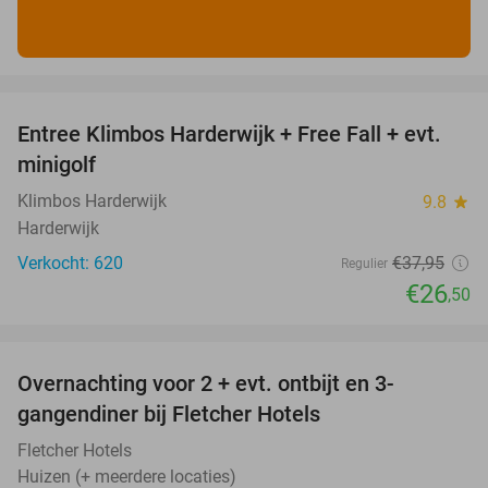
favorite_border
Entree Klimbos Harderwijk + Free Fall + evt.
30%
minigolf
Klimbos Harderwijk
9.8
star
Harderwijk
Verkocht: 620
€37
,95
Regulier
€26
,50
favorite_border
Overnachting voor 2 + evt. ontbijt en 3-
gangendiner bij Fletcher Hotels
Fletcher Hotels
Huizen (+ meerdere locaties)