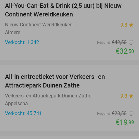
All-You-Can-Eat & Drink (2,5 uur) bij Nieuw
24%
Continent Wereldkeuken
Nieuw Continent Wereldkeuken
9.8
star
Almere
Verkocht: 1.342
€42
,50
Regulier
€32
,50
favorite_border
All-in entreeticket voor Verkeers- en
15%
Attractiepark Duinen Zathe
Verkeers- en Attractiepark Duinen Zathe
9.8
star
Appelscha
Verkocht: 45.741
€23
,50
Regulier
€19
,99