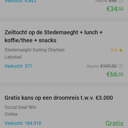
Verkocht: 4.843
€46
Regulier
€34
,50
favorite_border
Zeiltocht op de Stedemaeght + lunch +
39%
koffie/thee + snacks
Stedemaeght Sailing Charters
9.6
star
Lelystad
Verkocht: 371
€109
,50
Regulier
€66
,50
favorite_border
Gratis kans op een droomreis t.w.v. €3.000
Social Deal Win
Online
Gratis
Verkocht: 184.018