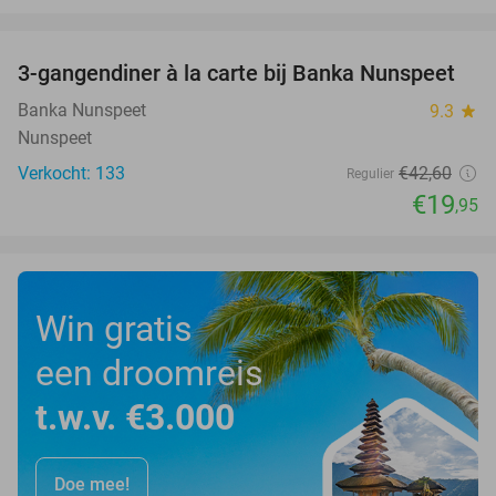
favorite_border
3-gangendiner à la carte bij Banka Nunspeet
53%
Banka Nunspeet
9.3
star
Nunspeet
Verkocht: 133
€42
,60
Regulier
€19
,95
Win gratis
een droomreis
t.w.v. €3.000
Doe mee!