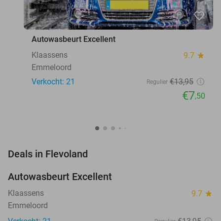
favorite_border
Autowasbeurt Excellent
Klaassens
9.7
star
Emmeloord
Verkocht: 21
€13
,95
Regulier
€7
,50
favorite_border
Deals in Flevoland
Autowasbeurt Excellent
46%
NEW
TODAY
Klaassens
9.7
star
Emmeloord