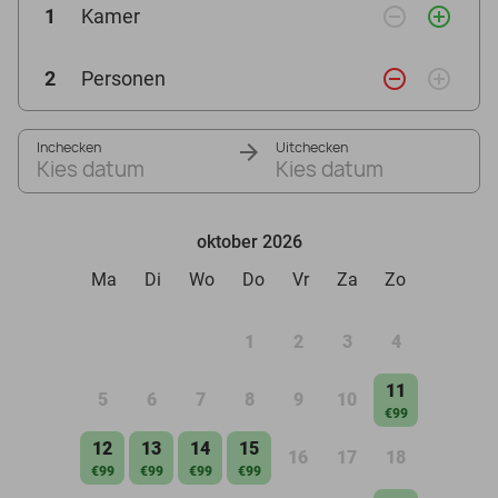
remove_circle_outline
add_circle_outline
1
Kamer
remove_circle_outline
add_circle_outline
2
Personen
Inchecken
Uitchecken
Kies datum
Kies datum
oktober 2026
Ma
Di
Wo
Do
Vr
Za
Zo
1
2
3
4
11
5
6
7
8
9
10
€99
12
13
14
15
16
17
18
€99
€99
€99
€99