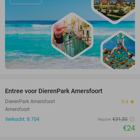
favorite_border
Entree voor DierenPark Amersfoort
24%
DierenPark Amersfoort
9.4
star
Amersfoort
Verkocht: 8.704
€31
,50
Regulier
€24
favorite_border