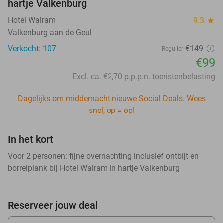
hartje Valkenburg
Hotel Walram
9.3
star
Valkenburg aan de Geul
Verkocht: 107
€149
Regulier
€99
Excl. ca. €2,70 p.p.p.n. toeristenbelasting
Dagelijks om middernacht nieuwe Social Deals. Wees
snel, op = op!
In het kort
Voor 2 personen: fijne overnachting inclusief ontbijt en
borrelplank bij Hotel Walram in hartje Valkenburg
Reserveer jouw deal