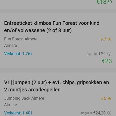
€18
,50
favorite_border
Entreeticket klimbos Fun Forest voor kind
21%
en/of volwassene (2 of 3 uur)
Fun Forest Almere
9.7
star
Almere
Verkocht: 1.267
€29
Regulier
€23
favorite_border
Vrij jumpen (2 uur) + evt. chips, gripsokken en
38%
2 muntjes arcadespellen
Jumping Jack Almere
9.5
star
Almere
Verkocht: 1.401
€24
,20
Regulier