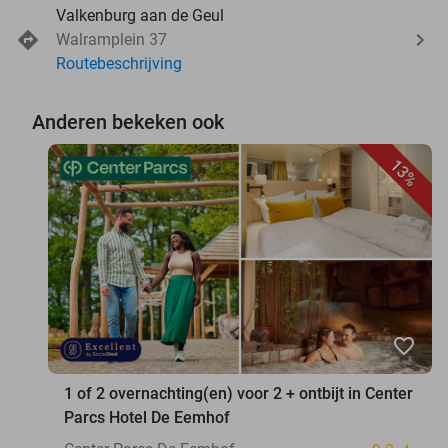
Valkenburg aan de Geul
Walramplein 37
Routebeschrijving
Anderen bekeken ook
13%
favorite_border
1 of 2 overnachting(en) voor 2 + ontbijt in Center
Parcs Hotel De Eemhof