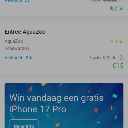
Verkocht: 21
€13
,95
Regulier
€7
,50
favorite_border
Entree AquaZoo
33%
NEW
TODAY
AquaZoo
9.4
star
Leeuwarden
Verkocht: 206
€22
,50
Regulier
€15
Win vandaag een gratis
iPhone 17 Pro
Meer info