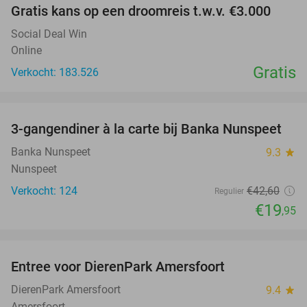
Gratis kans op een droomreis t.w.v. €3.000
Social Deal Win
Online
Gratis
Verkocht: 183.526
favorite_border
3-gangendiner à la carte bij Banka Nunspeet
53%
Banka Nunspeet
9.3
star
Nunspeet
Verkocht: 124
€42
,60
Regulier
€19
,95
favorite_border
Entree voor DierenPark Amersfoort
24%
DierenPark Amersfoort
9.4
star
Amersfoort