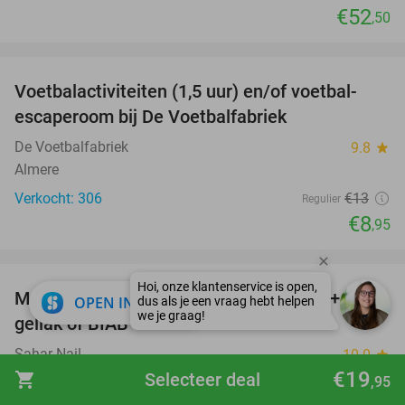
€52
,50
favorite_border
Voetbalactiviteiten (1,5 uur) en/of voetbal-
31%
escaperoom bij De Voetbalfabriek
De Voetbalfabriek
9.8
star
Almere
Verkocht: 306
€13
Regulier
€8
,95
favorite_border
Manicure- of pedicurebehandeling evt. +
52%
close
OPEN IN APP
gellak of BIAB
Sahar Nail
10.0
star
€19
Almere
shopping_cart
Selecteer deal
,95