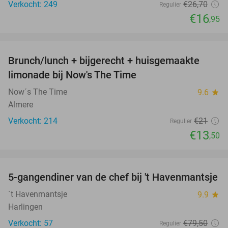
Verkocht: 249
€26
,70
Regulier
€16
,95
favorite_border
Brunch/lunch + bijgerecht + huisgemaakte
36%
limonade bij Now's The Time
Now´s The Time
9.6
star
Almere
Verkocht: 214
€21
Regulier
€13
,50
favorite_border
5-gangendiner van de chef bij 't Havenmantsje
34%
´t Havenmantsje
9.9
star
Harlingen
Verkocht: 57
€79
,50
Regulier