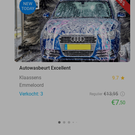
46%
NEW
TODAY
favorite_border
Autowasbeurt Excellent
Klaassens
9.7
star
Emmeloord
Verkocht: 3
€13
,95
Regulier
€7
,50