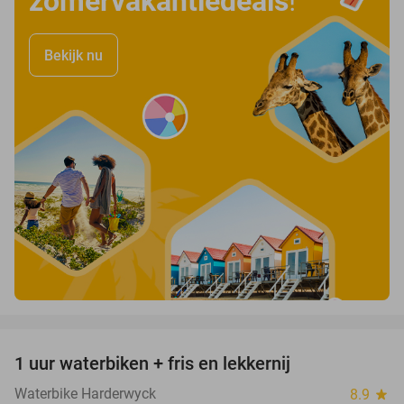
zomervakantiedeals
!
Bekijk nu
favorite_border
1 uur waterbiken + fris en lekkernij
34%
Waterbike Harderwyck
8.9
star