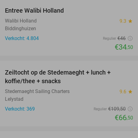
Entree Walibi Holland
25%
Walibi Holland
9.3
star
Biddinghuizen
Verkocht: 4.804
€46
Regulier
€34
,50
favorite_border
Zeiltocht op de Stedemaeght + lunch +
39%
koffie/thee + snacks
Stedemaeght Sailing Charters
9.6
star
Lelystad
Verkocht: 369
€109
,50
Regulier
€66
,50
favorite_border