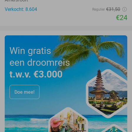
Verkocht: 8.604
€31
,50
Regulier
€24
Win gratis
een droomreis
t.w.v. €3.000
Doe mee!