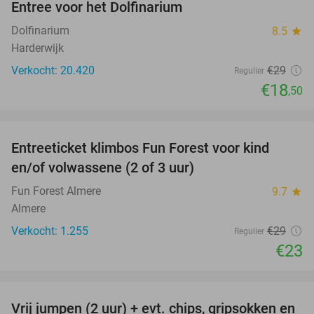
Entree voor het Dolfinarium
36%
Dolfinarium
8.5
star
Harderwijk
Verkocht: 20.420
€29
Regulier
€18
,50
favorite_border
Entreeticket klimbos Fun Forest voor kind
21%
en/of volwassene (2 of 3 uur)
Fun Forest Almere
9.7
star
Almere
Verkocht: 1.255
€29
Regulier
€23
favorite_border
Vrij jumpen (2 uur) + evt. chips, gripsokken en
38%