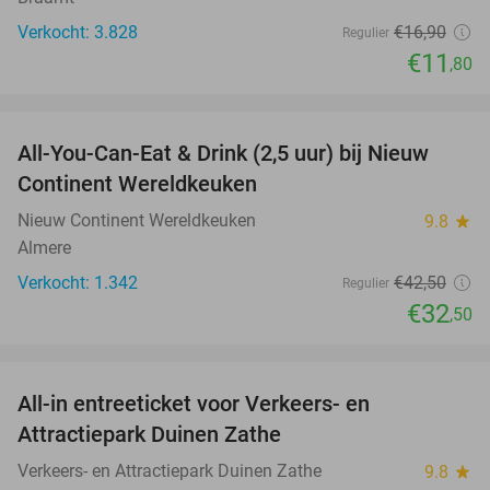
Verkocht: 3.828
€16
,90
Regulier
€11
,80
favorite_border
All-You-Can-Eat & Drink (2,5 uur) bij Nieuw
24%
Continent Wereldkeuken
Nieuw Continent Wereldkeuken
9.8
star
Almere
Verkocht: 1.342
€42
,50
Regulier
€32
,50
favorite_border
All-in entreeticket voor Verkeers- en
15%
Attractiepark Duinen Zathe
Verkeers- en Attractiepark Duinen Zathe
9.8
star