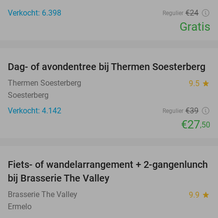
Verkocht: 6.398
€24
Regulier
Gratis
favorite_border
Dag- of avondentree bij Thermen Soesterberg
29%
Thermen Soesterberg
9.5
star
Soesterberg
Verkocht: 4.142
€39
Regulier
€27
,50
favorite_border
Fiets- of wandelarrangement + 2-gangenlunch
37%
bij Brasserie The Valley
Brasserie The Valley
9.9
star
Ermelo