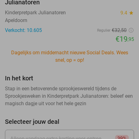
Julianatoren
Kinderpretpark Julianatoren
9.4
star
Apeldoorn
Verkocht: 10.605
€32
,50
Regulier
€19
,95
Dagelijks om middernacht nieuwe Social Deals. Wees
snel, op = op!
In het kort
Stap in een betoverende sprookjeswereld tijdens de
Sprookjesweken in Kinderpretpark Julianatoren: beleef een
magisch dagje uit voor het hele gezin
Selecteer jouw deal
Alleen vandaag extra korting voor entree
39%