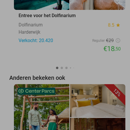
favorite_border
Entree voor het Dolfinarium
Dolfinarium
8.5
star
Harderwijk
Verkocht: 20.420
€29
Regulier
€18
,50
Anderen bekeken ook
13%