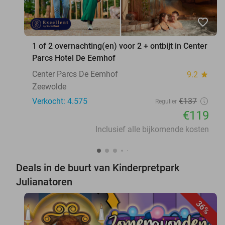
favorite_border
1 of 2 overnachting(en) voor 2 + ontbijt in Center
Parcs Hotel De Eemhof
Center Parcs De Eemhof
9.2
star
Zeewolde
Verkocht: 4.575
€137
Regulier
€119
Inclusief alle bijkomende kosten
Deals in de buurt van Kinderpretpark
Julianatoren
36%