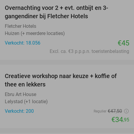
Overnachting voor 2 + evt. ontbijt en 3-
gangendiner bij Fletcher Hotels
Fletcher Hotels
Huizen (+ meerdere locaties)
€45
Verkocht: 18.056
Excl. ca. €3 p.p.p.n. toeristenbelasting
favorite_border
Creatieve workshop naar keuze + koffie of
26%
thee en lekkers
Ebru Art House
Lelystad (+1 locatie)
Verkocht: 200
€47
,50
Regulier
€34
,95
favorite_border