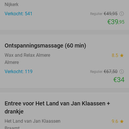
Nijkerk
Verkocht: 541
€49
,95
Regulier
€39
,95
favorite_border
Ontspanningsmassage (60 min)
50%
Wax and Relax Almere
8.5
star
Almere
Verkocht: 119
€67
,50
Regulier
€34
favorite_border
Entree voor Het Land van Jan Klaassen +
30%
drankje
Het Land van Jan Klaassen
9.6
star
Braamt