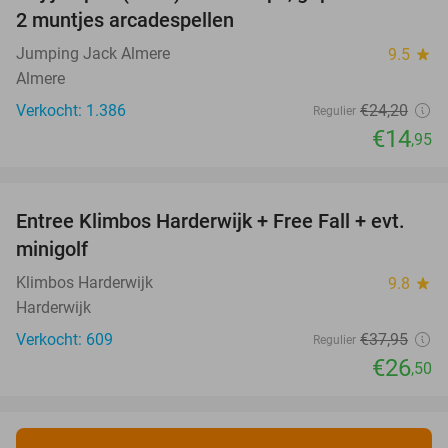
2 muntjes arcadespellen
Jumping Jack Almere
9.5
star
Almere
Verkocht: 1.386
€24
,20
Regulier
€14
,95
favorite_border
Entree Klimbos Harderwijk + Free Fall + evt.
30%
minigolf
Klimbos Harderwijk
9.8
star
Harderwijk
Verkocht: 609
€37
,95
Regulier
€26
,50