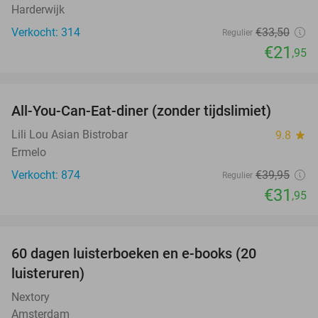
Harderwijk
Verkocht: 314
€33
,50
Regulier
€21
,95
favorite_border
All-You-Can-Eat-diner (zonder tijdslimiet)
20%
Lili Lou Asian Bistrobar
9.8
star
Ermelo
Verkocht: 874
€39
,95
Regulier
€31
,95
favorite_border
100%
60 dagen luisterboeken en e-books (20
luisteruren)
Nextory
Amsterdam