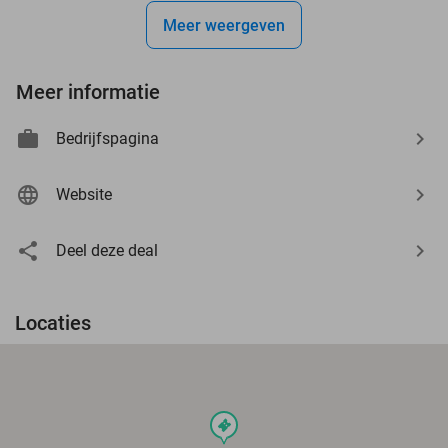
Meer weergeven
Meer informatie
Bedrijfspagina
Website
Deel deze deal
Locaties
events