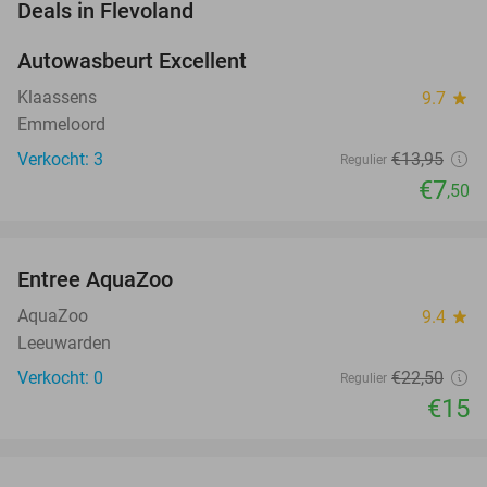
favorite_border
Deals in Flevoland
Autowasbeurt Excellent
46%
NEW
TODAY
Klaassens
9.7
star
Emmeloord
Verkocht: 3
€13
,95
Regulier
€7
,50
favorite_border
Entree AquaZoo
33%
NEW
TODAY
AquaZoo
9.4
star
Leeuwarden
Verkocht: 0
€22
,50
Regulier
€15
favorite_border