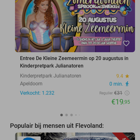
favorite_border
Entree De Kleine Zeemeermin op 20 augustus in
Kinderpretpark Julianatoren
Kinderpretpark Julianatoren
9.4
star
Apeldoorn
0 min.
directions_walk
Verkocht: 1.232
€31
Regulier
€19
,95
Populair bij mensen uit Flevoland: