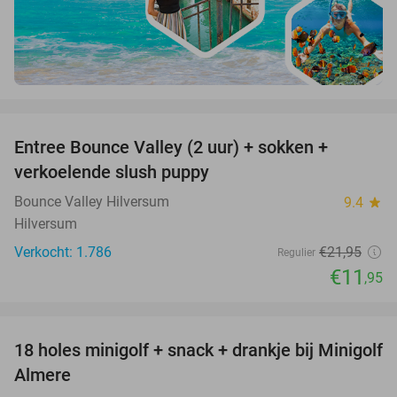
favorite_border
Entree Bounce Valley (2 uur) + sokken +
46%
verkoelende slush puppy
Bounce Valley Hilversum
9.4
star
Hilversum
Verkocht: 1.786
€21
,95
Regulier
€11
,95
favorite_border
18 holes minigolf + snack + drankje bij Minigolf
50%
Almere