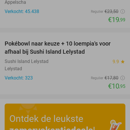
Appelscha
Verkocht: 45.438
€23
,50
Regulier
€19
,99
favorite_border
Pokébowl naar keuze + 10 loempia's voor
38%
afhaal bij Sushi Island Lelystad
Sushi Island Lelystad
9.9
star
Lelystad
Verkocht: 323
€17
,80
Regulier
€10
,95
Ontdek de leukste