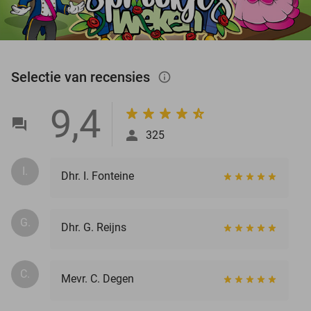
Selectie van recensies
info_outlined
9,4
325
I.
Dhr. I. Fonteine
G.
Dhr. G. Reijns
C.
Mevr. C. Degen