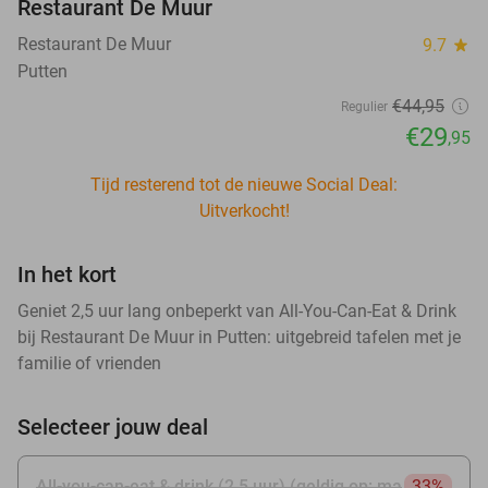
Restaurant De Muur
Restaurant De Muur
9.7
star
Putten
€44
,95
Regulier
€29
,95
Tijd resterend tot de nieuwe Social Deal:
Uitverkocht!
In het kort
Geniet 2,5 uur lang onbeperkt van All-You-Can-Eat & Drink
bij Restaurant De Muur in Putten: uitgebreid tafelen met je
familie of vrienden
Selecteer jouw deal
All-you-can-eat & drink (2,5 uur) (geldig op: ma
33%