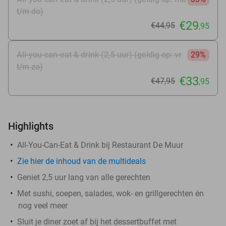
t/m do)
€29
€44
,95
,95
All-you-can-eat & drink (2,5 uur) (geldig op: vr
29%
t/m zo)
€33
€47
,95
,95
Highlights
All-You-Can-Eat & Drink bij Restaurant De Muur
Zie hier de inhoud van de multideals
Geniet 2,5 uur lang van alle gerechten
Met sushi, soepen, salades, wok- en grillgerechten én
nog veel meer
Sluit je diner zoet af bij het dessertbuffet met