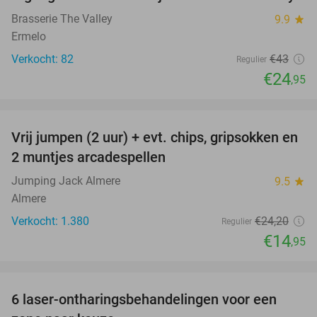
42%
Brasserie The Valley
9.9
star
Ermelo
Verkocht: 82
€43
Regulier
€24
,95
favorite_border
Vrij jumpen (2 uur) + evt. chips, gripsokken en
38%
2 muntjes arcadespellen
Jumping Jack Almere
9.5
star
Almere
Verkocht: 1.380
€24
,20
Regulier
€14
,95
favorite_border
6 laser-ontharingsbehandelingen voor een
80%