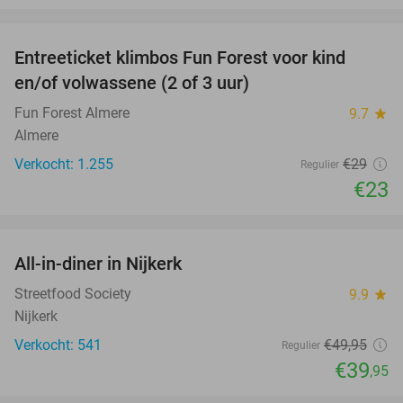
favorite_border
Entreeticket klimbos Fun Forest voor kind
21%
en/of volwassene (2 of 3 uur)
Fun Forest Almere
9.7
star
Almere
Verkocht: 1.255
€29
Regulier
€23
favorite_border
All-in-diner in Nijkerk
20%
Streetfood Society
9.9
star
Nijkerk
Verkocht: 541
€49
,95
Regulier
€39
,95