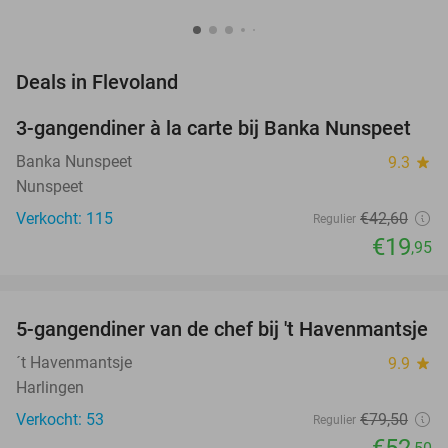
favorite_border
Deals in Flevoland
3-gangendiner à la carte bij Banka Nunspeet
53%
NEW
TODAY
Banka Nunspeet
9.3
star
Nunspeet
Verkocht: 115
€42
,60
Regulier
€19
,95
favorite_border
5-gangendiner van de chef bij 't Havenmantsje
34%
NEW
TODAY
´t Havenmantsje
9.9
star
Harlingen
Verkocht: 53
€79
,50
Regulier