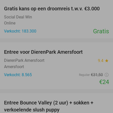
Gratis kans op een droomreis t.w.v. €3.000
Social Deal Win
Online
Gratis
Verkocht: 183.300
favorite_border
Entree voor DierenPark Amersfoort
24%
DierenPark Amersfoort
9.4
star
Amersfoort
Verkocht: 8.565
€31
,50
Regulier
€24
favorite_border
Entree Bounce Valley (2 uur) + sokken +
46%
verkoelende slush puppy