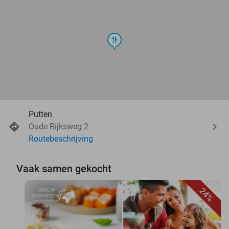
food
Putten
Oude Rijksweg 2
Routebeschrijving
Vaak samen gekocht
24%