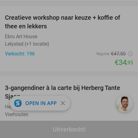
favorite_border
Creatieve workshop naar keuze + koffie of
26%
thee en lekkers
Ebru Art House
Lelystad (+1 locatie)
Verkocht: 196
€47
,50
Regulier
€34
,95
favorite_border
3-gangendiner à la carte bij Herberg Tante
52%
Sjaan
close
OPEN IN APP
Herberg Tante Sjaan
9.4
star
Vierhouten
Verkocht: 572
€41
,85
Regulier
Uitverkocht!
€19
,95