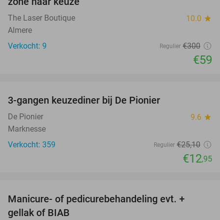
zone naar keuze
The Laser Boutique
10.0
star
Almere
Verkocht: 9
€300
Regulier
€59
favorite_border
3-gangen keuzediner bij De Pionier
48%
De Pionier
9.6
star
Marknesse
Verkocht: 359
€25
,10
Regulier
€12
,95
favorite_border
Manicure- of pedicurebehandeling evt. +
52%
gellak of BIAB