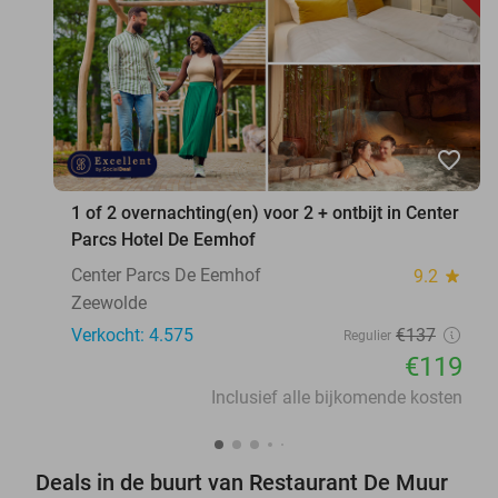
favorite_border
1 of 2 overnachting(en) voor 2 + ontbijt in Center
Parcs Hotel De Eemhof
Center Parcs De Eemhof
9.2
star
Zeewolde
Verkocht: 4.575
€137
Regulier
€119
Inclusief alle bijkomende kosten
Deals in de buurt van Restaurant De Muur