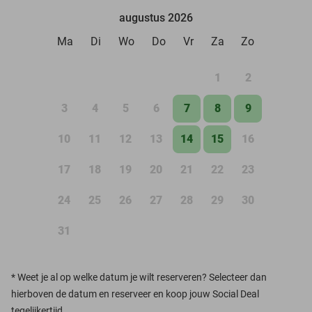
augustus 2026
Ma
Di
Wo
Do
Vr
Za
Zo
1
2
3
4
5
6
7
8
9
10
11
12
13
14
15
16
17
18
19
20
21
22
23
24
25
26
27
28
29
30
31
*
Weet je al op welke datum je wilt reserveren? Selecteer dan
hierboven de datum en reserveer en koop jouw Social Deal
tegelijkertijd.