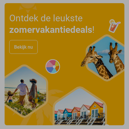
Ontdek de leukste
zomervakantiedeals
!
Bekijk nu