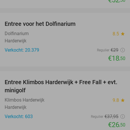
€52
,50
favorite_border
Entree voor het Dolfinarium
36%
Dolfinarium
8.5
star
Harderwijk
Verkocht: 20.379
€29
Regulier
€18
,50
favorite_border
Entree Klimbos Harderwijk + Free Fall + evt.
30%
minigolf
Klimbos Harderwijk
9.8
star
Harderwijk
Verkocht: 603
€37
,95
Regulier
€26
,50