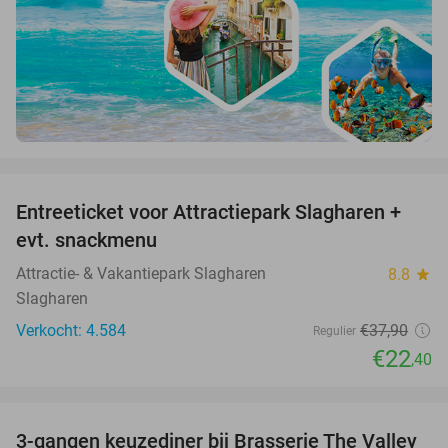
favorite_border
Entreeticket voor Attractiepark Slagharen +
41%
evt. snackmenu
Attractie- & Vakantiepark Slagharen
8.8
star
Slagharen
Verkocht: 4.584
€37
,90
Regulier
€22
,40
favorite_border
3-gangen keuzediner bij Brasserie The Valley