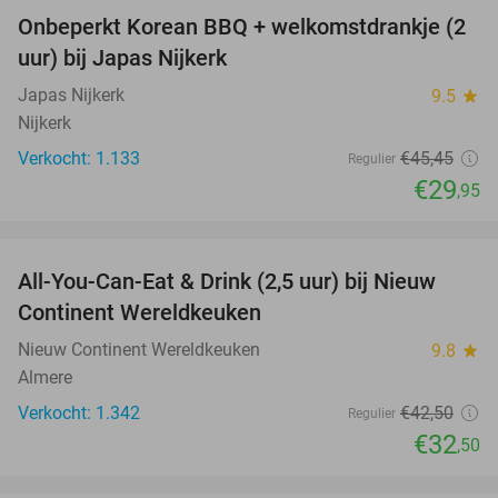
Onbeperkt Korean BBQ + welkomstdrankje (2
34%
uur) bij Japas Nijkerk
Japas Nijkerk
9.5
star
Nijkerk
Verkocht: 1.133
€45
,45
Regulier
€29
,95
favorite_border
All-You-Can-Eat & Drink (2,5 uur) bij Nieuw
24%
Continent Wereldkeuken
Nieuw Continent Wereldkeuken
9.8
star
Almere
Verkocht: 1.342
€42
,50
Regulier
€32
,50
favorite_border