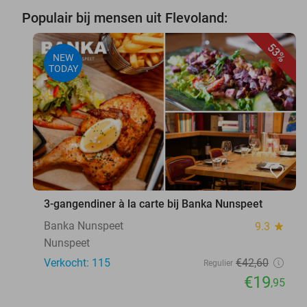
Populair bij mensen uit Flevoland:
53%
NEW
TODAY
favorite_border
3-gangendiner à la carte bij Banka Nunspeet
Banka Nunspeet
9.3
star
Nunspeet
Verkocht: 115
€42
,60
Regulier
€19
,95