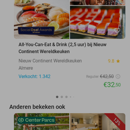
favorite_border
All-You-Can-Eat & Drink (2,5 uur) bij Nieuw
Continent Wereldkeuken
Nieuw Continent Wereldkeuken
9.8
star
Almere
Verkocht: 1.342
€42
,50
Regulier
€32
,50
Anderen bekeken ook
13%