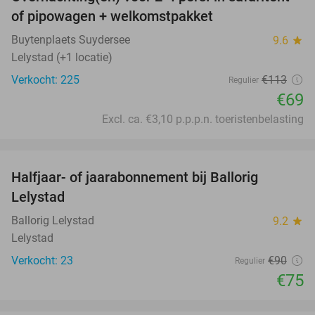
39%
of pipowagen + welkomstpakket
Buytenplaets Suydersee
9.6
star
Lelystad (+1 locatie)
Verkocht: 225
€113
Regulier
€69
Excl. ca. €3,10 p.p.p.n. toeristenbelasting
favorite_border
Halfjaar- of jaarabonnement bij Ballorig
17%
Lelystad
Ballorig Lelystad
9.2
star
Lelystad
Verkocht: 23
€90
Regulier
€75