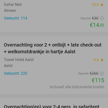
Sahar Nail
10.0
star
Almere
Verkocht: 114
€30
Regulier
€14
,50
favorite_border
Overnachting voor 2 + ontbijt + late check-out
57%
+ welkomstdrankje in hartje Aalst
Tower Hotel Aalst
9.6
star
Aalst
Verkocht: 220
€266
Regulier
€115
Inclusief alle bijkomende kosten
favorite_border
Overnachting(en) voor 2-4 pers. in safaritent