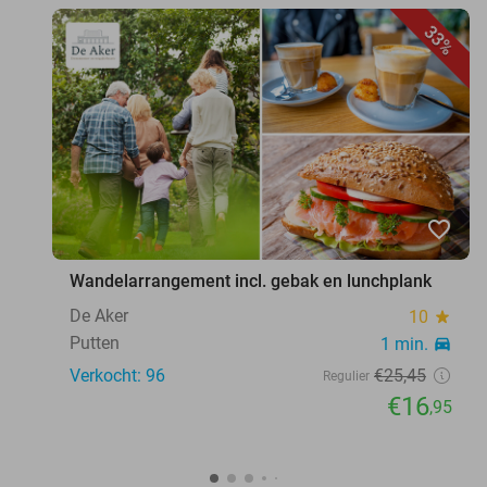
33%
favorite_border
Wandelarrangement incl. gebak en lunchplank
De Aker
10
star
Putten
1 min.
directions_car
Verkocht: 96
€25
,45
Regulier
€16
,95