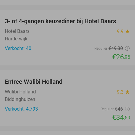
favorite_border
3- of 4-gangen keuzediner bij Hotel Baars
45%
Hotel Baars
9.9
star
Harderwijk
Verkocht: 40
€49
,30
Regulier
€26
,95
favorite_border
Entree Walibi Holland
25%
Walibi Holland
9.3
star
Biddinghuizen
Verkocht: 4.793
€46
Regulier
€34
,50
favorite_border