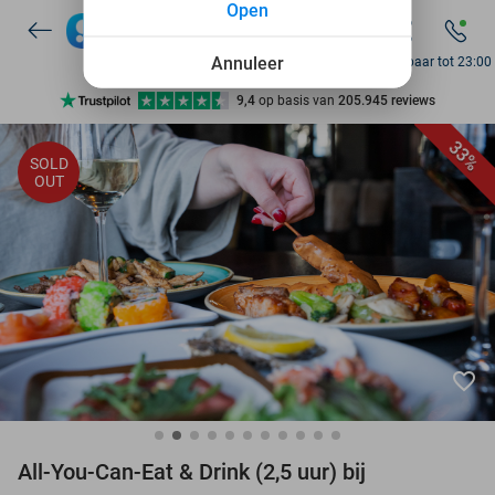
Open
7 dagen per week beschikbaar
10+ miljoen leden
Annuleer
Bereikbaar tot 23:00
9,4
op basis van
205.945 reviews
Ontdek 15.000+ deals
33%
SOLD
7 dagen per week beschikbaar
OUT
10+ miljoen leden
favorite_border
All-You-Can-Eat & Drink (2,5 uur) bij