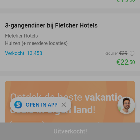
favorite_border
3-gangendiner bij Fletcher Hotels
42%
Fletcher Hotels
Huizen (+ meerdere locaties)
Verkocht: 13.458
€39
Regulier
€22
,50
Ontdek de beste
vakantie
close
OPEN IN APP
deals in eigen land
!
Bekijk hier
Uitverkocht!