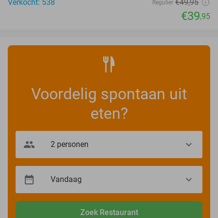
Verkocht: 538
€49
,95
Regulier
€39
,95
Voordelig spontaan uit
eten?
Zoek Restaurant