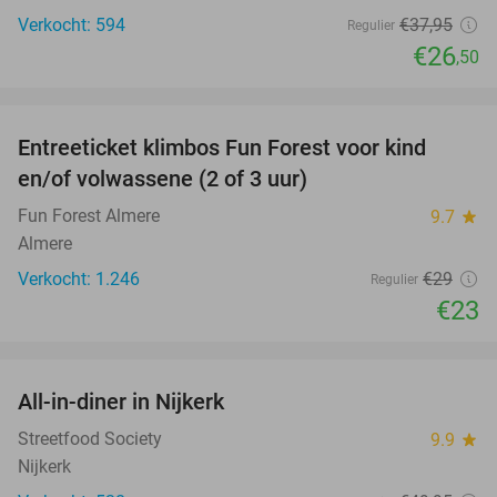
Verkocht: 594
€37
,95
Regulier
€26
,50
favorite_border
Entreeticket klimbos Fun Forest voor kind
21%
en/of volwassene (2 of 3 uur)
Fun Forest Almere
9.7
star
Almere
Verkocht: 1.246
€29
Regulier
€23
favorite_border
All-in-diner in Nijkerk
20%
Streetfood Society
9.9
star
Nijkerk