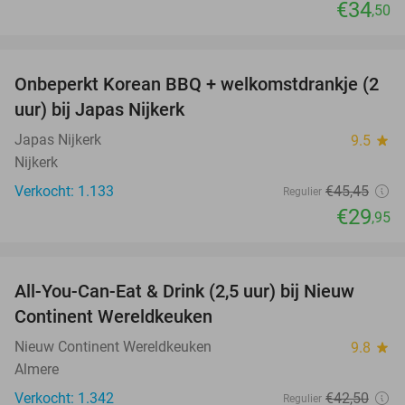
€34
,50
favorite_border
Onbeperkt Korean BBQ + welkomstdrankje (2
34%
uur) bij Japas Nijkerk
Japas Nijkerk
9.5
star
Nijkerk
Verkocht: 1.133
€45
,45
Regulier
€29
,95
favorite_border
All-You-Can-Eat & Drink (2,5 uur) bij Nieuw
24%
Continent Wereldkeuken
Nieuw Continent Wereldkeuken
9.8
star
Almere
Verkocht: 1.342
€42
,50
Regulier