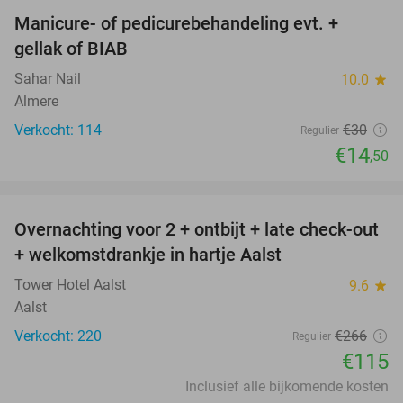
Manicure- of pedicurebehandeling evt. +
52%
gellak of BIAB
Sahar Nail
10.0
star
Almere
Verkocht: 114
€30
Regulier
€14
,50
favorite_border
Overnachting voor 2 + ontbijt + late check-out
57%
+ welkomstdrankje in hartje Aalst
Tower Hotel Aalst
9.6
star
Aalst
Verkocht: 220
€266
Regulier
€115
Inclusief alle bijkomende kosten