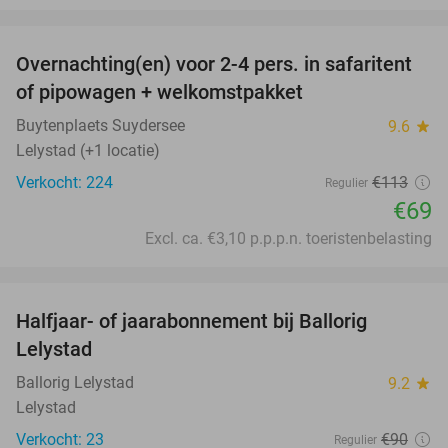
favorite_border
Overnachting(en) voor 2-4 pers. in safaritent
39%
of pipowagen + welkomstpakket
Buytenplaets Suydersee
9.6
star
Lelystad (+1 locatie)
Verkocht: 224
€113
Regulier
€69
Excl. ca. €3,10 p.p.p.n. toeristenbelasting
favorite_border
Halfjaar- of jaarabonnement bij Ballorig
17%
Lelystad
Ballorig Lelystad
9.2
star
Lelystad
Verkocht: 23
€90
Regulier