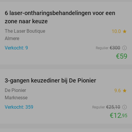
6 laser-ontharingsbehandelingen voor een
80%
zone naar keuze
The Laser Boutique
10.0
star
Almere
Verkocht: 9
€300
Regulier
€59
favorite_border
3-gangen keuzediner bij De Pionier
48%
De Pionier
9.6
star
Marknesse
Verkocht: 359
€25
,10
Regulier
€12
,95
favorite_border