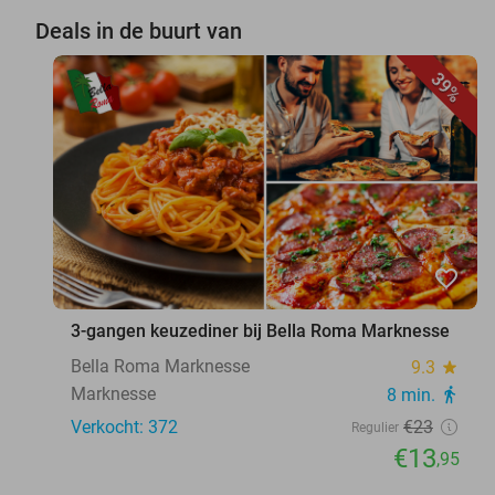
Deals in de buurt van
39%
favorite_border
3-gangen keuzediner bij Bella Roma Marknesse
Bella Roma Marknesse
9.3
star
Marknesse
8 min.
directions_walk
Verkocht: 372
€23
Regulier
€13
,95