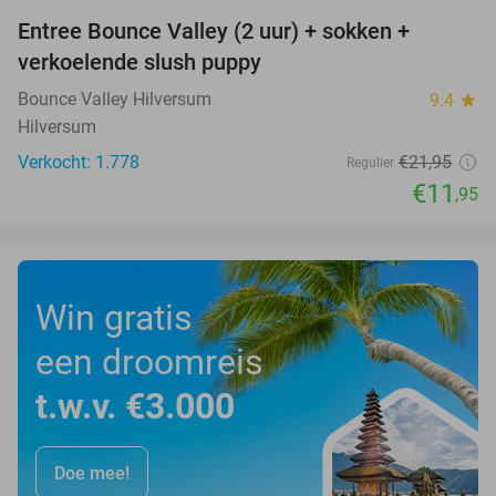
Entree Bounce Valley (2 uur) + sokken +
46%
verkoelende slush puppy
Bounce Valley Hilversum
9.4
star
Hilversum
Verkocht: 1.778
€21
,95
Regulier
€11
,95
Win gratis
een droomreis
t.w.v. €3.000
Doe mee!