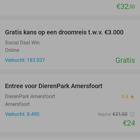
€32
,50
favorite_border
Gratis kans op een droomreis t.w.v. €3.000
Social Deal Win
Online
Gratis
Verkocht: 183.037
favorite_border
Entree voor DierenPark Amersfoort
24%
DierenPark Amersfoort
9.4
star
Amersfoort
Verkocht: 8.490
€31
,50
Regulier
€24
favorite_border