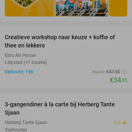
favorite_border
Creatieve workshop naar keuze + koffie of
26%
thee en lekkers
Ebru Art House
Lelystad (+1 locatie)
Verkocht: 196
€47
,50
Regulier
€34
,95
favorite_border
3-gangendiner à la carte bij Herberg Tante
52%
Sjaan
Herberg Tante Sjaan
9.4
star
Vierhouten