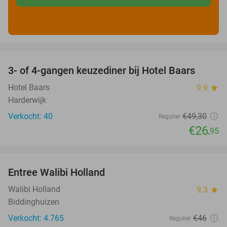
favorite_border
3- of 4-gangen keuzediner bij Hotel Baars
45%
Hotel Baars
9.9
star
Harderwijk
Verkocht: 40
€49
,30
Regulier
€26
,95
favorite_border
Entree Walibi Holland
25%
Walibi Holland
9.3
star
Biddinghuizen
Verkocht: 4.765
€46
Regulier