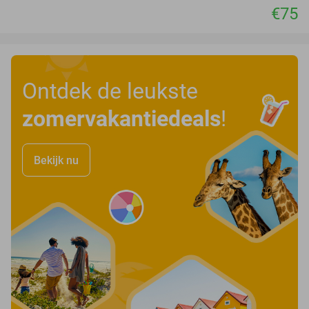
€75
Ontdek de leukste
zomervakantiedeals
!
Bekijk nu