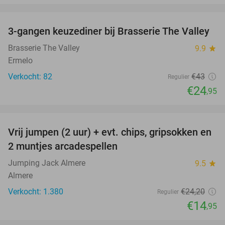
favorite_border
3-gangen keuzediner bij Brasserie The Valley
42%
Brasserie The Valley
9.9
star
Ermelo
Verkocht: 82
€43
Regulier
€24
,95
favorite_border
Vrij jumpen (2 uur) + evt. chips, gripsokken en
38%
2 muntjes arcadespellen
Jumping Jack Almere
9.5
star
Almere
Verkocht: 1.380
€24
,20
Regulier
€14
,95
favorite_border