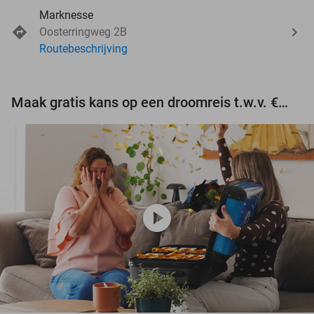
Marknesse
Oosterringweg 2B
Routebeschrijving
Maak gratis kans op een droomreis t.w.v. €3.000!
play_circle