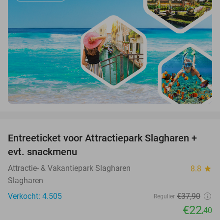
favorite_border
Entreeticket voor Attractiepark Slagharen +
41%
evt. snackmenu
Attractie- & Vakantiepark Slagharen
8.8
star
Slagharen
Verkocht: 4.505
€37
,90
Regulier
€22
,40