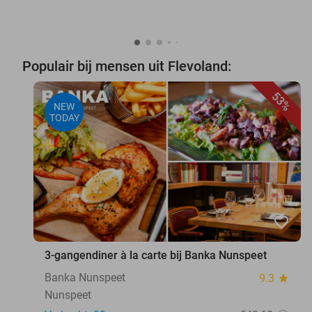
Populair bij mensen uit Flevoland:
53%
NEW
TODAY
favorite_border
3-gangendiner à la carte bij Banka Nunspeet
Banka Nunspeet
9.3
star
Nunspeet