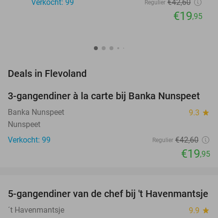
Verkocht: 99
€42
,60
Regulier
€19
,95
favorite_border
Deals in Flevoland
3-gangendiner à la carte bij Banka Nunspeet
53%
NEW
TODAY
Banka Nunspeet
9.3
star
Nunspeet
Verkocht: 99
€42
,60
Regulier
€19
,95
favorite_border
5-gangendiner van de chef bij 't Havenmantsje
34%
NEW
TODAY
´t Havenmantsje
9.9
star