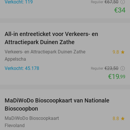
Verkocht: 119
€67
,50
Regulier
€34
favorite_border
All-in entreeticket voor Verkeers- en
15%
Attractiepark Duinen Zathe
Verkeers- en Attractiepark Duinen Zathe
9.8
star
Appelscha
Verkocht: 45.178
€23
,50
Regulier
€19
,99
favorite_border
MaDiWoDo Bioscoopkaart van Nationale
31%
Bioscoopbon
MaDiWoDo Bioscoopkaart
8.8
star
Flevoland