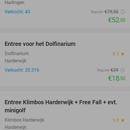
Harlingen
Verkocht: 43
€79
,50
Regulier
€52
,50
favorite_border
Entree voor het Dolfinarium
36%
Dolfinarium
8.5
star
Harderwijk
Verkocht: 20.316
€29
Regulier
€18
,50
favorite_border
Entree Klimbos Harderwijk + Free Fall + evt.
30%
minigolf
Klimbos Harderwijk
9.8
star
Harderwijk