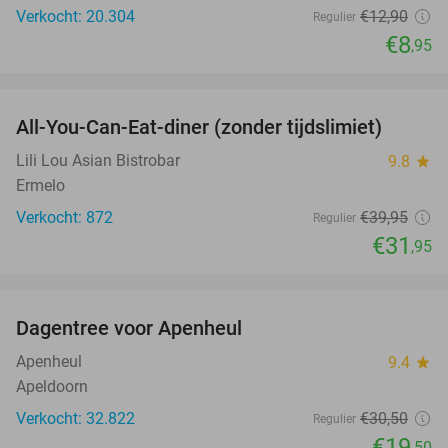
Verkocht: 20.304
€12
,90
Regulier
€8
,95
favorite_border
All-You-Can-Eat-diner (zonder tijdslimiet)
20%
Lili Lou Asian Bistrobar
9.8
star
Ermelo
Verkocht: 872
€39
,95
Regulier
€31
,95
favorite_border
Dagentree voor Apenheul
36%
Apenheul
9.4
star
Apeldoorn
Verkocht: 32.822
€30
,50
Regulier
€19
,50