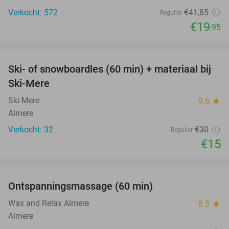
Verkocht: 572
€41
,85
Regulier
€19
,95
favorite_border
Ski- of snowboardles (60 min) + materiaal bij
50%
Ski-Mere
Ski-Mere
9.6
star
Almere
Verkocht: 32
€30
Regulier
€15
favorite_border
Ontspanningsmassage (60 min)
50%
Wax and Relax Almere
8.5
star
Almere