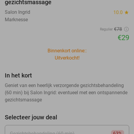
gezichtsmassage
Salon Ingrid
10.0
star
Marknesse
€78
Regulier
€29
Binnenkort online::
Uitverkocht!
In het kort
Geniet van een heerlijk verzorgende gezichtsbehandeling
(60 min) bij Salon Ingrid: eventueel met een ontspannende
gezichtsmassage
Selecteer jouw deal
Gezichtsbehandeling (60 min)
63%