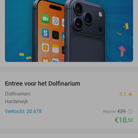
favorite_border
Entree voor het Dolfinarium
36%
Dolfinarium
8.5
star
Harderwijk
Verkocht: 20.678
€29
Regulier
€18
,50
favorite_border