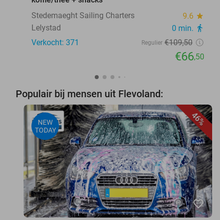
Stedemaeght Sailing Charters
9.6
star
Lelystad
0 min.
directions_walk
Verkocht: 371
€109
,50
Regulier
€66
,50
Populair bij mensen uit Flevoland:
46%
NEW
TODAY
favorite_border