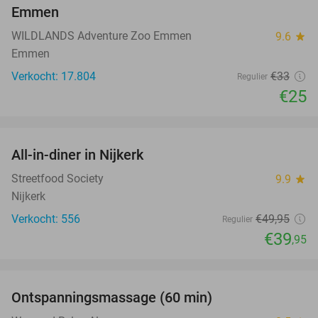
Emmen
WILDLANDS Adventure Zoo Emmen
9.6
star
Emmen
Verkocht: 17.804
€33
Regulier
€25
favorite_border
All-in-diner in Nijkerk
20%
Streetfood Society
9.9
star
Nijkerk
Verkocht: 556
€49
,95
Regulier
€39
,95
favorite_border
Ontspanningsmassage (60 min)
50%