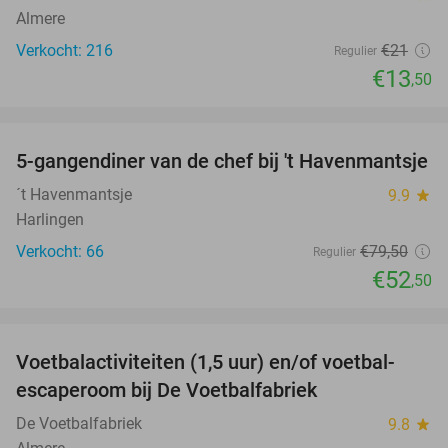
Almere
Verkocht: 216
€21
Regulier
€13
,50
favorite_border
5-gangendiner van de chef bij 't Havenmantsje
34%
´t Havenmantsje
9.9
star
Harlingen
Verkocht: 66
€79
,50
Regulier
€52
,50
favorite_border
Voetbalactiviteiten (1,5 uur) en/of voetbal-
31%
escaperoom bij De Voetbalfabriek
De Voetbalfabriek
9.8
star