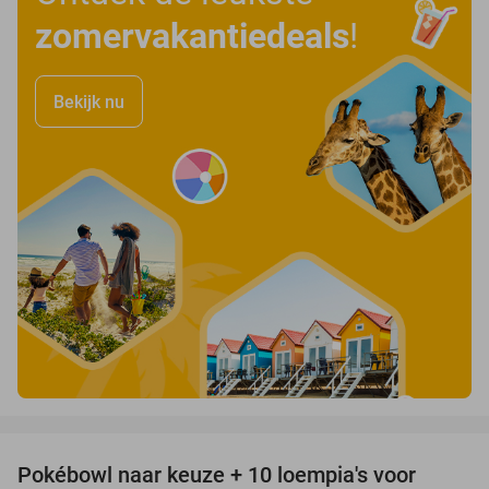
zomervakantiedeals
!
Bekijk nu
favorite_border
Pokébowl naar keuze + 10 loempia's voor
38%