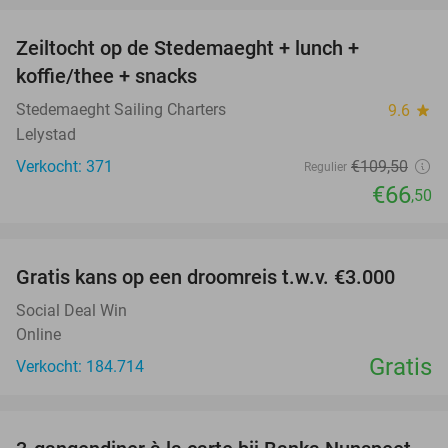
Zeiltocht op de Stedemaeght + lunch +
39%
koffie/thee + snacks
Stedemaeght Sailing Charters
9.6
star
Lelystad
Verkocht: 371
€109
,50
Regulier
€66
,50
favorite_border
Gratis kans op een droomreis t.w.v. €3.000
Social Deal Win
Online
Gratis
Verkocht: 184.714
favorite_border