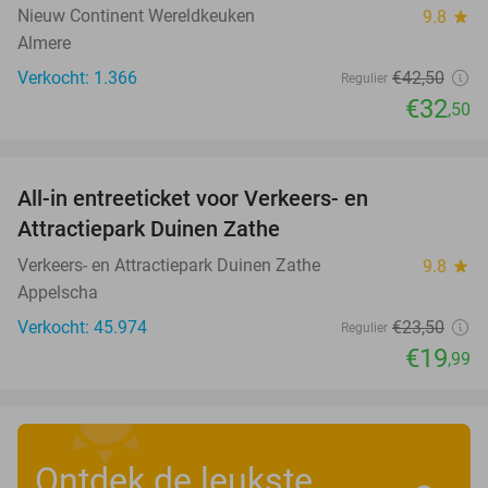
Nieuw Continent Wereldkeuken
9.8
star
Almere
Verkocht: 1.366
€42
,50
Regulier
€32
,50
favorite_border
All-in entreeticket voor Verkeers- en
15%
Attractiepark Duinen Zathe
Verkeers- en Attractiepark Duinen Zathe
9.8
star
Appelscha
Verkocht: 45.974
€23
,50
Regulier
€19
,99
Ontdek de leukste