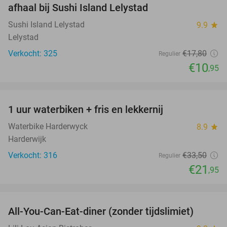
afhaal bij Sushi Island Lelystad
Sushi Island Lelystad
9.9
star
Lelystad
Verkocht: 325
€17
,80
Regulier
€10
,95
favorite_border
1 uur waterbiken + fris en lekkernij
34%
Waterbike Harderwyck
8.9
star
Harderwijk
Verkocht: 316
€33
,50
Regulier
€21
,95
favorite_border
All-You-Can-Eat-diner (zonder tijdslimiet)
20%