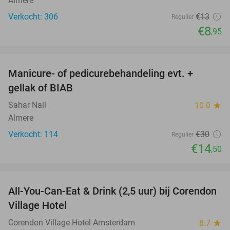
Almere
Verkocht: 306
€13
Regulier
€8
,95
favorite_border
Manicure- of pedicurebehandeling evt. +
52%
gellak of BIAB
Sahar Nail
10.0
star
Almere
Verkocht: 114
€30
Regulier
€14
,50
favorite_border
All-You-Can-Eat & Drink (2,5 uur) bij Corendon
37%
Village Hotel
Corendon Village Hotel Amsterdam
8.7
star