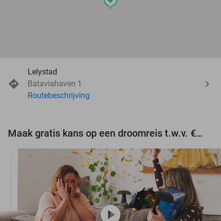
Lelystad
Bataviahaven 1
Routebeschrijving
Maak gratis kans op een droomreis t.w.v. €3.000!
play_circle