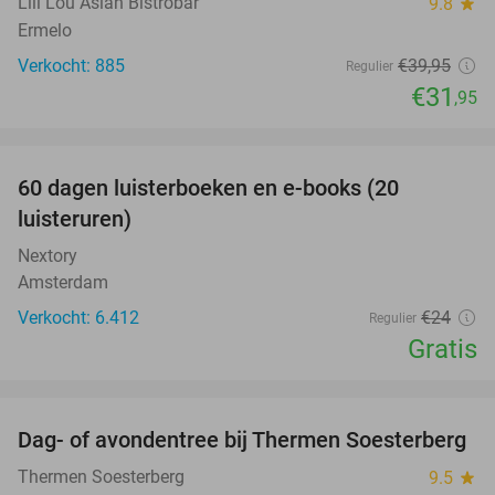
Lili Lou Asian Bistrobar
9.8
star
Ermelo
Verkocht: 885
€39
,95
Regulier
€31
,95
favorite_border
100%
60 dagen luisterboeken en e-books (20
luisteruren)
Nextory
Amsterdam
Verkocht: 6.412
€24
Regulier
Gratis
favorite_border
Dag- of avondentree bij Thermen Soesterberg
29%
Thermen Soesterberg
9.5
star