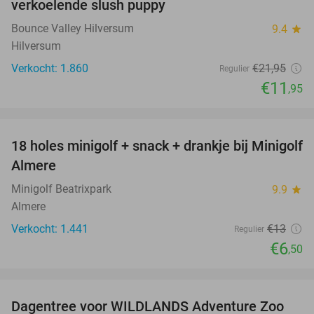
verkoelende slush puppy
Bounce Valley Hilversum
9.4
star
Hilversum
Verkocht: 1.860
€21
,95
Regulier
€11
,95
favorite_border
18 holes minigolf + snack + drankje bij Minigolf
50%
Almere
Minigolf Beatrixpark
9.9
star
Almere
Verkocht: 1.441
€13
Regulier
€6
,50
favorite_border
Dagentree voor WILDLANDS Adventure Zoo
24%