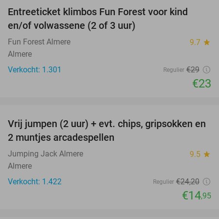
Entreeticket klimbos Fun Forest voor kind
21%
en/of volwassene (2 of 3 uur)
Fun Forest Almere
9.7
star
Almere
Verkocht: 1.301
€29
Regulier
€23
favorite_border
Vrij jumpen (2 uur) + evt. chips, gripsokken en
38%
2 muntjes arcadespellen
Jumping Jack Almere
9.5
star
Almere
Verkocht: 1.422
€24
,20
Regulier
€14
,95