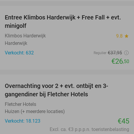
favorite_border
Entree Klimbos Harderwijk + Free Fall + evt.
30%
minigolf
Klimbos Harderwijk
9.8
star
Harderwijk
Verkocht: 632
€37
,95
Regulier
€26
,50
favorite_border
Overnachting voor 2 + evt. ontbijt en 3-
gangendiner bij Fletcher Hotels
Fletcher Hotels
Huizen (+ meerdere locaties)
€45
Verkocht: 18.123
Excl. ca. €3 p.p.p.n. toeristenbelasting