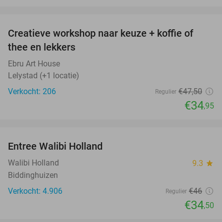
favorite_border
Creatieve workshop naar keuze + koffie of
26%
thee en lekkers
Ebru Art House
Lelystad (+1 locatie)
Verkocht: 206
€47
,50
Regulier
€34
,95
favorite_border
Entree Walibi Holland
25%
Walibi Holland
9.3
star
Biddinghuizen
Verkocht: 4.906
€46
Regulier
€34
,50
favorite_border