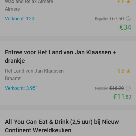
Wax and Relax Almere
8.5
star
Almere
Verkocht: 120
€67
,50
Regulier
€34
favorite_border
Entree voor Het Land van Jan Klaassen +
30%
drankje
Het Land van Jan Klaassen
9.6
star
Braamt
Verkocht: 3.951
€16
,90
Regulier
€11
,80
favorite_border
All-You-Can-Eat & Drink (2,5 uur) bij Nieuw
24%
Continent Wereldkeuken