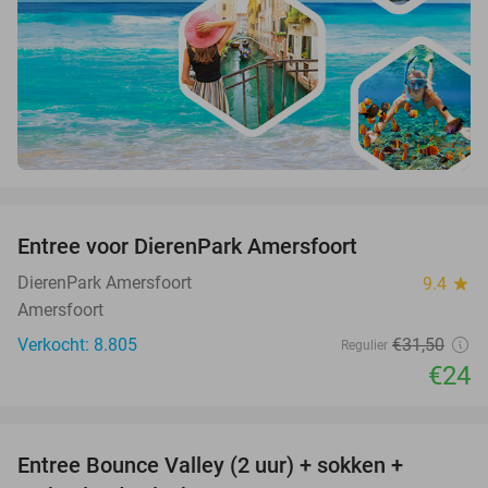
favorite_border
Entree voor DierenPark Amersfoort
24%
DierenPark Amersfoort
9.4
star
Amersfoort
Verkocht: 8.805
€31
,50
Regulier
€24
favorite_border
Entree Bounce Valley (2 uur) + sokken +
46%