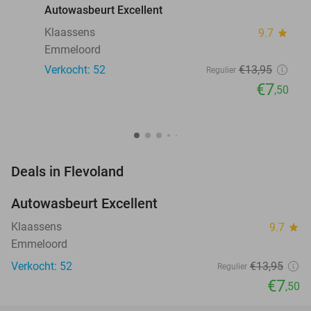
Autowasbeurt Excellent
Klaassens
9.7
star
Emmeloord
Verkocht: 52
€13
,95
Regulier
€7
,50
favorite_border
Deals in Flevoland
Autowasbeurt Excellent
46%
NEW
TODAY
Klaassens
9.7
star
Emmeloord
Verkocht: 52
€13
,95
Regulier
€7
,50
favorite_border