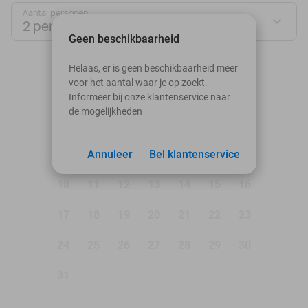
Aantal personen:
2 personen
Geen beschikbaarheid
augustus 2026
Helaas, er is geen beschikbaarheid meer
voor het aantal waar je op zoekt.
Ma
Di
Wo
Do
Vr
Za
Zo
Informeer bij onze klantenservice naar
de mogelijkheden
1
2
3
Annuleer
4
5
Bel klantenservice
6
7
8
9
10
11
12
13
14
15
16
17
18
19
20
21
22
23
24
25
26
27
28
29
30
31