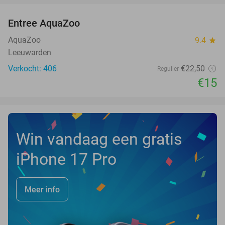
Entree AquaZoo
33%
NEW
TODAY
AquaZoo
9.4
star
Leeuwarden
Verkocht: 406
€22
,50
Regulier
€15
Win vandaag een gratis
iPhone 17 Pro
Meer info