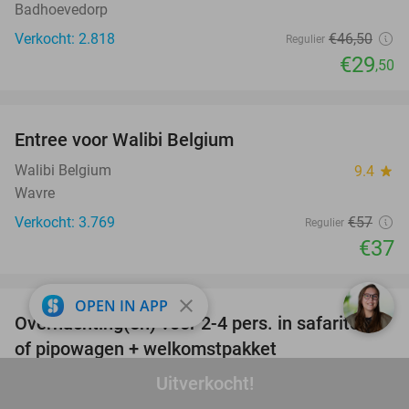
Badhoevedorp
Verkocht: 2.818
€46
,50
Regulier
€29
,50
favorite_border
Entree voor Walibi Belgium
35%
Walibi Belgium
9.4
star
Wavre
Verkocht: 3.769
€57
Regulier
€37
favorite_border
close
OPEN IN APP
Overnachting(en) voor 2-4 pers. in safaritent
39%
of pipowagen + welkomstpakket
Buytenplaets Suydersee
9.6
star
Uitverkocht!
Lelystad (+1 locatie)