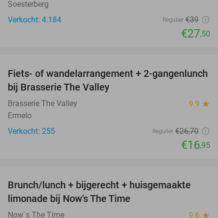
Soesterberg
Verkocht: 4.184
€39
Regulier
€27
,50
favorite_border
Fiets- of wandelarrangement + 2-gangenlunch
37%
bij Brasserie The Valley
Brasserie The Valley
9.9
star
Ermelo
Verkocht: 255
€26
,70
Regulier
€16
,95
favorite_border
Brunch/lunch + bijgerecht + huisgemaakte
36%
limonade bij Now's The Time
Now´s The Time
9.6
star