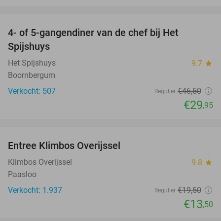
favorite_border
4- of 5-gangendiner van de chef bij Het
36%
Spijshuys
Het Spijshuys
9.7
star
Boornbergum
Verkocht: 507
€46
,50
Regulier
€29
,95
favorite_border
Entree Klimbos Overijssel
31%
Klimbos Overijssel
9.8
star
Paasloo
Verkocht: 1.937
€19
,50
Regulier
€13
,50
favorite_border