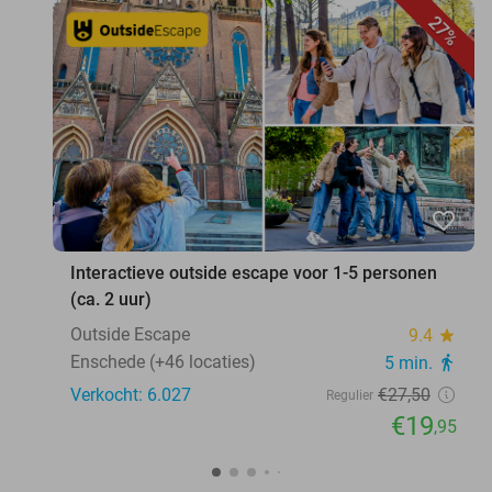
27%
favorite_border
Interactieve outside escape voor 1-5 personen
(ca. 2 uur)
Outside Escape
9.4
star
Enschede (+46 locaties)
5 min.
directions_walk
Verkocht: 6.027
€27
,50
Regulier
€19
,95