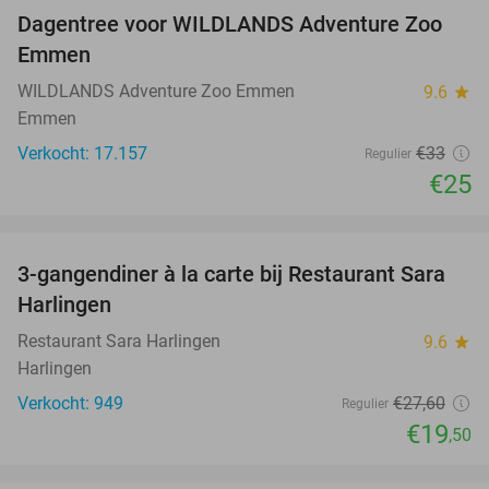
Dagentree voor WILDLANDS Adventure Zoo
24%
Emmen
WILDLANDS Adventure Zoo Emmen
9.6
star
Emmen
Verkocht: 17.157
€33
Regulier
€25
favorite_border
3-gangendiner à la carte bij Restaurant Sara
29%
Harlingen
Restaurant Sara Harlingen
9.6
star
Harlingen
Verkocht: 949
€27
,60
Regulier
€19
,50
favorite_border