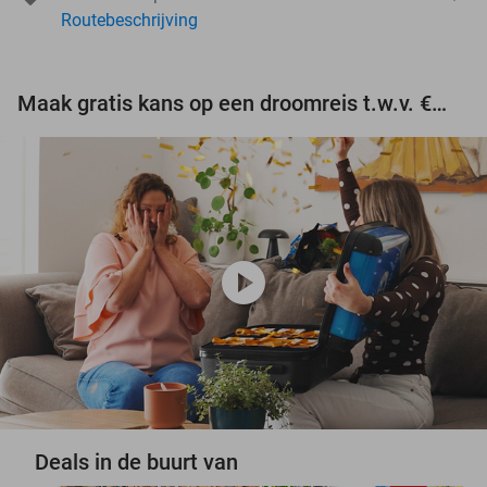
Routebeschrijving
Maak gratis kans op een droomreis t.w.v. €3.000!
play_circle
Deals in de buurt van