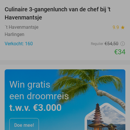
Culinaire 3-gangenlunch van de chef bij 't
38%
Havenmantsje
´t Havenmantsje
9.9
star
Harlingen
Verkocht: 160
€54
,50
Regulier
€34
Win gratis
een droomreis
t.w.v. €3.000
Doe mee!