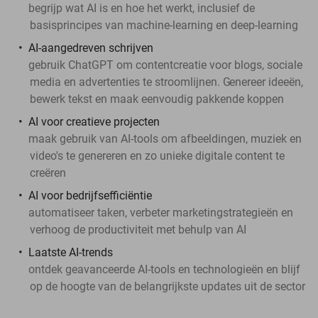
begrijp wat AI is en hoe het werkt, inclusief de
basisprincipes van machine-learning en deep-learning
AI-aangedreven schrijven
gebruik ChatGPT om contentcreatie voor blogs, sociale
media en advertenties te stroomlijnen. G
enereer ideeën,
bewerk tekst en maak eenvoudig pakkende koppen
AI voor creatieve projecten
maak gebruik van AI-tools om afbeeldingen, muziek en
video's te genereren en zo unieke digitale content te
creëren
AI voor bedrijfsefficiëntie
automatiseer taken, verbeter marketingstrategieën en
verhoog de productiviteit met behulp van AI
Laatste AI-trends
ontdek geavanceerde AI-tools en technologieën en blijf
op de hoogte van de belangrijkste updates uit de sector