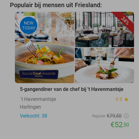
Populair bij mensen uit Friesland:
34%
NEW
TODAY
favorite_border
5-gangendiner van de chef bij 't Havenmantsje
´t Havenmantsje
9.9
star
Harlingen
Verkocht: 38
€79
,50
Regulier
€52
,50