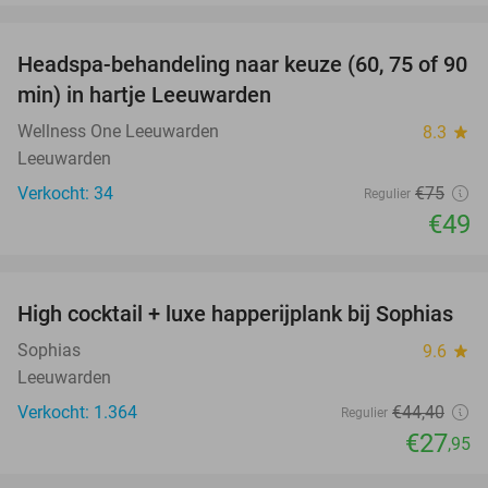
favorite_border
Headspa-behandeling naar keuze (60, 75 of 90
35%
min) in hartje Leeuwarden
Wellness One Leeuwarden
8.3
star
Leeuwarden
Verkocht: 34
€75
Regulier
€49
favorite_border
High cocktail + luxe happerijplank bij Sophias
37%
Sophias
9.6
star
Leeuwarden
Verkocht: 1.364
€44
,40
Regulier
€27
,95
favorite_border