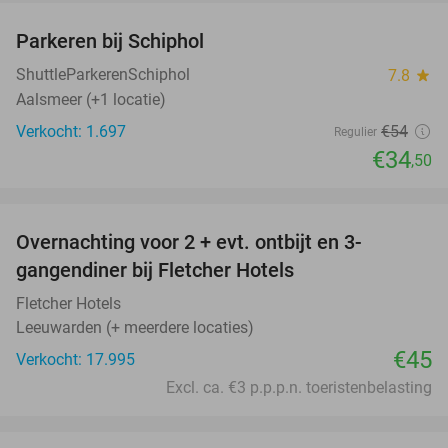
Parkeren bij Schiphol
36%
ShuttleParkerenSchiphol
7.8
star
Aalsmeer (+1 locatie)
Verkocht: 1.697
€54
Regulier
€34
,50
favorite_border
Overnachting voor 2 + evt. ontbijt en 3-
gangendiner bij Fletcher Hotels
Fletcher Hotels
Leeuwarden (+ meerdere locaties)
€45
Verkocht: 17.995
Excl. ca. €3 p.p.p.n. toeristenbelasting
favorite_border