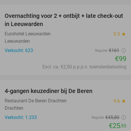
favorite_border
Overnachting voor 2 + ontbijt + late check-out
39%
in Leeuwarden
Eurohotel Leeuwarden
9.3
star
Leeuwarden
Verkocht: 623
€161
Regulier
€99
Excl. ca. €2,50 p.p.p.n. toeristenbelasting
favorite_border
4-gangen keuzediner bij De Beren
43%
Restaurant De Beren Drachten
9.6
star
Drachten
Verkocht: 1.233
€45
,80
Regulier
€25
,95