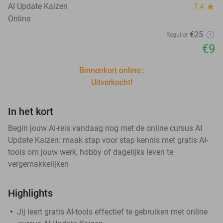
AI Update Kaizen
7.4
star
Online
€25
Regulier
€9
Binnenkort online::
Uitverkocht!
In het kort
Begin jouw AI-reis vandaag nog met de online cursus AI
Update Kaizen: maak stap voor stap kennis met gratis AI-
tools om jouw werk, hobby of dagelijks leven te
vergemakkelijken
Highlights
Jij leert gratis AI-tools effectief te gebruiken met online