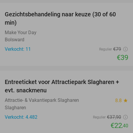
Gezichtsbehandeling naar keuze (30 of 60
51%
min)
Make Your Day
Bolsward
Verkocht: 11
€79
Regulier
€39
favorite_border
Entreeticket voor Attractiepark Slagharen +
41%
evt. snackmenu
Attractie- & Vakantiepark Slagharen
8.8
star
Slagharen
Verkocht: 4.482
€37
,90
Regulier
€22
,40