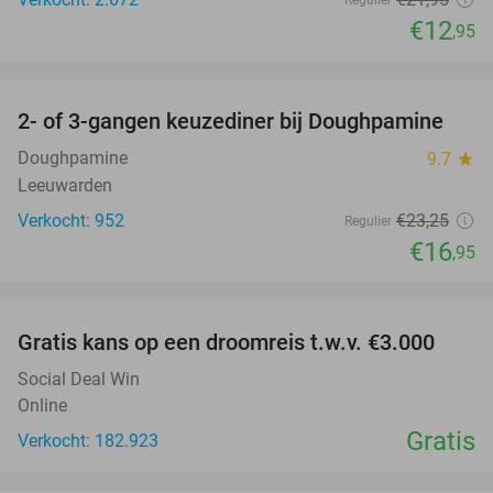
Regulier
€12
,95
favorite_border
2- of 3-gangen keuzediner bij Doughpamine
27%
Doughpamine
9.7
star
Leeuwarden
Verkocht: 952
€23
,25
Regulier
€16
,95
favorite_border
Gratis kans op een droomreis t.w.v. €3.000
Social Deal Win
Online
Gratis
Verkocht: 182.923