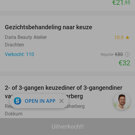
€21
,95
favorite_border
Gezichtsbehandeling naar keuze
60%
Daria Beauty Atelier
10.0
star
Drachten
Verkocht: 110
€80
Regulier
€32
favorite_border
2- of 3-gangen keuzediner of 3-gangendiner
47%
van de chef bij De IJsherberg
close
OPEN IN APP
Restaurant Steakhouse De IJsherberg
9.3
star
Dokkum
Verkocht: 165
€37
,35
Regulier
Uitverkocht!
€19
,95