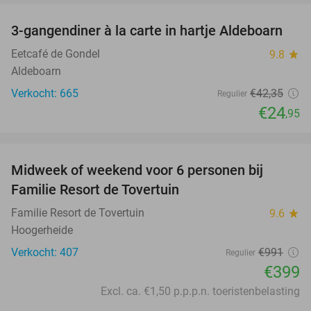
3-gangendiner à la carte in hartje Aldeboarn
41%
Eetcafé de Gondel
9.8
star
Aldeboarn
Verkocht: 665
€42
,35
Regulier
€24
,95
favorite_border
Midweek of weekend voor 6 personen bij
60%
Familie Resort de Tovertuin
Familie Resort de Tovertuin
9.6
star
Hoogerheide
Verkocht: 407
€991
Regulier
€399
Excl. ca. €1,50 p.p.p.n. toeristenbelasting