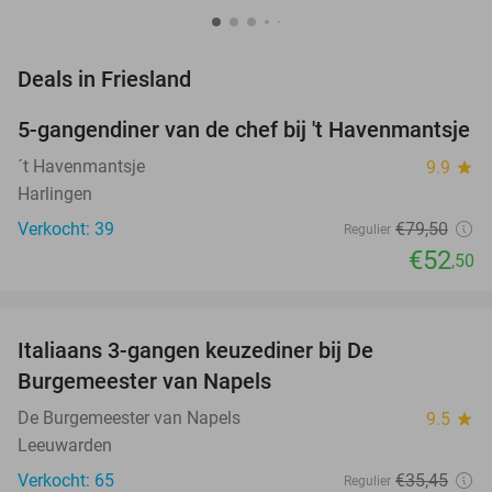
favorite_border
Deals in Friesland
5-gangendiner van de chef bij 't Havenmantsje
34%
NEW
TODAY
´t Havenmantsje
9.9
star
Harlingen
Verkocht: 39
€79
,50
Regulier
€52
,50
favorite_border
Italiaans 3-gangen keuzediner bij De
28%
Burgemeester van Napels
De Burgemeester van Napels
9.5
star
Leeuwarden
Verkocht: 65
€35
,45
Regulier