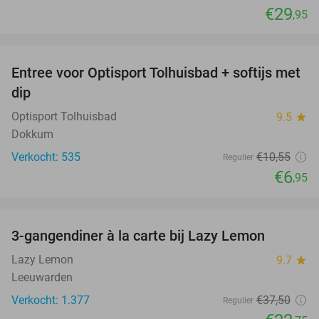
€29
,95
favorite_border
Entree voor Optisport Tolhuisbad + softijs met
34%
dip
Optisport Tolhuisbad
9.5
star
Dokkum
Verkocht: 535
€10
,55
Regulier
€6
,95
favorite_border
3-gangendiner à la carte bij Lazy Lemon
39%
Lazy Lemon
9.7
star
Leeuwarden
Verkocht: 1.377
€37
,50
Regulier