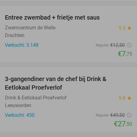
favorite_border
Entree zwembad + frietje met saus
38%
Zwemcentrum de Welle
9.3
star
Drachten
Verkocht: 3.148
€12
,50
Regulier
€7
,75
favorite_border
3-gangendiner van de chef bij Drink &
44%
Eetlokaal Proefverlof
Drink & Eetlokaal Proefverlof
9.8
star
Leeuwarden
Verkocht: 450
€49
,50
Regulier
€27
,50
favorite_border