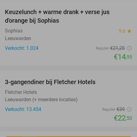
Keuzelunch + warme drank + verse jus
30%
d'orange bij Sophias
Sophias
9.6
star
Leeuwarden
Verkocht: 1.024
€21
,25
Regulier
€14
,95
favorite_border
3-gangendiner bij Fletcher Hotels
42%
Fletcher Hotels
Leeuwarden (+ meerdere locaties)
Verkocht: 13.454
€39
Regulier
€22
,50