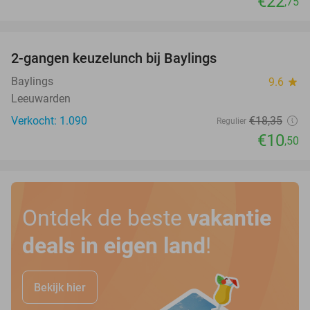
€22
,75
favorite_border
2-gangen keuzelunch bij Baylings
43%
Baylings
9.6
star
Leeuwarden
Verkocht: 1.090
€18
,35
Regulier
€10
,50
Ontdek de beste
vakantie
deals in eigen land
!
Bekijk hier