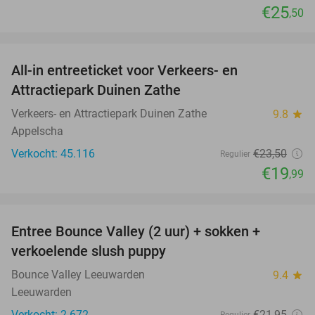
€25
,50
favorite_border
All-in entreeticket voor Verkeers- en
15%
Attractiepark Duinen Zathe
Verkeers- en Attractiepark Duinen Zathe
9.8
star
Appelscha
Verkocht: 45.116
€23
,50
Regulier
€19
,99
favorite_border
Entree Bounce Valley (2 uur) + sokken +
41%
verkoelende slush puppy
Bounce Valley Leeuwarden
9.4
star
Leeuwarden
Verkocht: 2.672
€21
,95