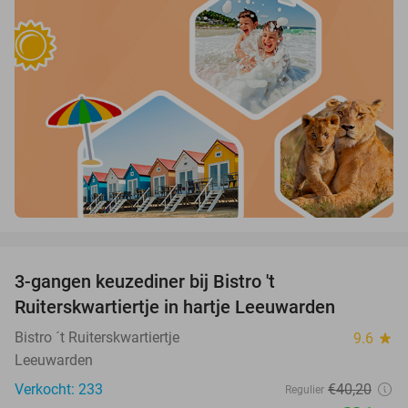
favorite_border
3-gangen keuzediner bij Bistro 't
45%
Ruiterskwartiertje in hartje Leeuwarden
Bistro ´t Ruiterskwartiertje
9.6
star
Leeuwarden
Verkocht: 233
€40
,20
Regulier