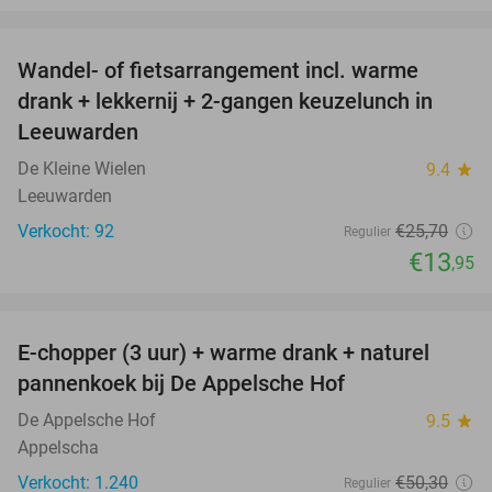
favorite_border
Wandel- of fietsarrangement incl. warme
46%
drank + lekkernij + 2-gangen keuzelunch in
Leeuwarden
De Kleine Wielen
9.4
star
Leeuwarden
Verkocht: 92
€25
,70
Regulier
€13
,95
favorite_border
E-chopper (3 uur) + warme drank + naturel
40%
pannenkoek bij De Appelsche Hof
De Appelsche Hof
9.5
star
Appelscha
Verkocht: 1.240
€50
,30
Regulier