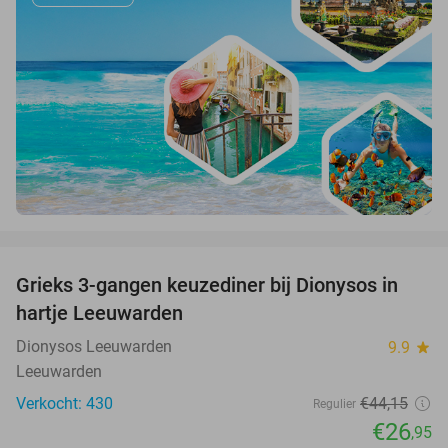
favorite_border
Grieks 3-gangen keuzediner bij Dionysos in
39%
hartje Leeuwarden
Dionysos Leeuwarden
9.9
star
Leeuwarden
Verkocht: 430
€44
,15
Regulier
€26
,95