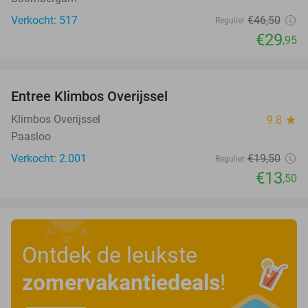
Verkocht: 517
€46
,50
Regulier
€29
,95
favorite_border
Entree Klimbos Overijssel
31%
Klimbos Overijssel
9.8
star
Paasloo
Verkocht: 2.001
€19
,50
Regulier
€13
,50
Ontdek de leukste
zomervakantiedeals
!