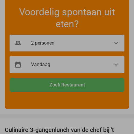
Voordelig spontaan uit
eten?
Zoek Restaurant
favorite_border
Culinaire 3-gangenlunch van de chef bij 't
38%