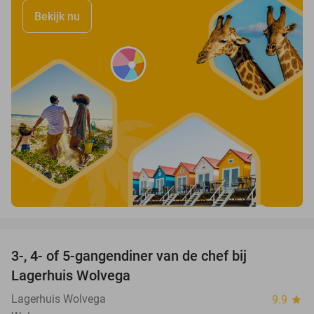
Bekijk nu
favorite_border
3-, 4- of 5-gangendiner van de chef bij
41%
Lagerhuis Wolvega
Lagerhuis Wolvega
9.9
star