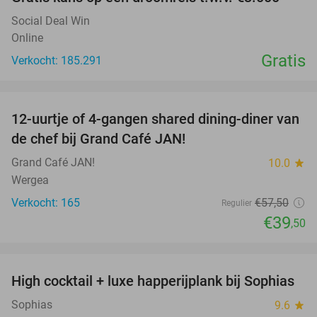
Social Deal Win
Online
Gratis
Verkocht: 185.291
favorite_border
12-uurtje of 4-gangen shared dining-diner van
31%
de chef bij Grand Café JAN!
Grand Café JAN!
10.0
star
Wergea
Verkocht: 165
€57
,50
Regulier
€39
,50
favorite_border
High cocktail + luxe happerijplank bij Sophias
37%
Sophias
9.6
star