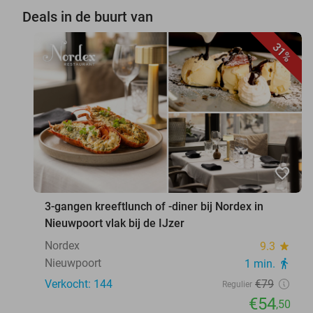
Deals in de buurt van
31%
favorite_border
3-gangen kreeftlunch of -diner bij Nordex in
Nieuwpoort vlak bij de IJzer
Nordex
9.3
star
Nieuwpoort
1 min.
directions_walk
Verkocht: 144
€79
Regulier
€54
,50