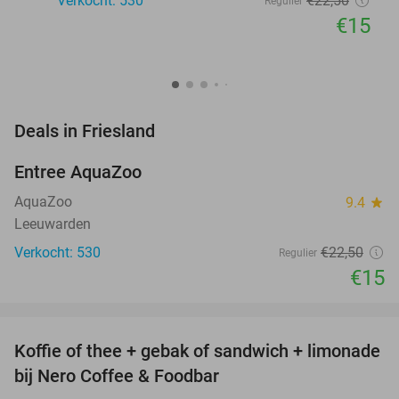
Verkocht: 530
€22
,50
Regulier
€15
favorite_border
Deals in Friesland
Entree AquaZoo
33%
AquaZoo
9.4
star
Leeuwarden
Verkocht: 530
€22
,50
Regulier
€15
favorite_border
Koffie of thee + gebak of sandwich + limonade
33%
NEW
bij Nero Coffee & Foodbar
TODAY