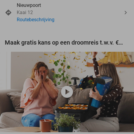
Nieuwpoort
Kaai 12
Routebeschrijving
Maak gratis kans op een droomreis t.w.v. €3.000!
play_circle