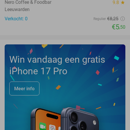
Nero Coffee & Foodbar
9.8
star
Leeuwarden
Verkocht: 0
€8
,25
Regulier
€5
,50
Win vandaag een gratis
iPhone 17 Pro
Meer info