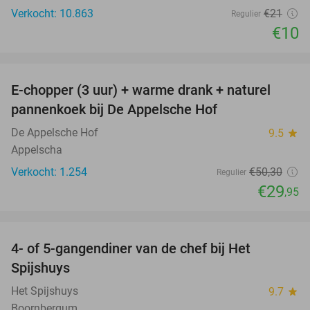
Verkocht: 10.863
€21
Regulier
€10
favorite_border
E-chopper (3 uur) + warme drank + naturel
40%
pannenkoek bij De Appelsche Hof
De Appelsche Hof
9.5
star
Appelscha
Verkocht: 1.254
€50
,30
Regulier
€29
,95
favorite_border
4- of 5-gangendiner van de chef bij Het
36%
Spijshuys
Het Spijshuys
9.7
star
Boornbergum