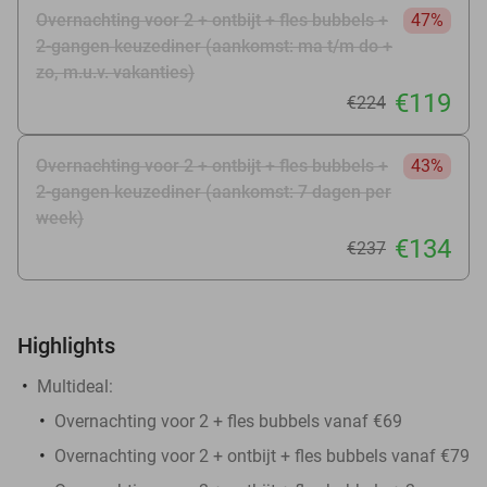
Overnachting voor 2 + ontbijt + fles bubbels +
47%
2-gangen keuzediner (aankomst: ma t/m do +
zo, m.u.v. vakanties)
€119
€224
Overnachting voor 2 + ontbijt + fles bubbels +
43%
2-gangen keuzediner (aankomst: 7 dagen per
week)
€134
€237
Highlights
Multideal:
Overnachting voor 2 + fles bubbels vanaf €69
Overnachting voor 2 + ontbijt + fles bubbels vanaf €79