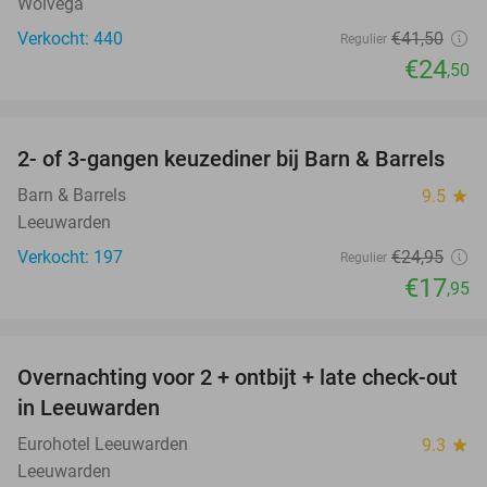
Wolvega
Verkocht: 440
€41
,50
Regulier
€24
,50
favorite_border
2- of 3-gangen keuzediner bij Barn & Barrels
28%
Barn & Barrels
9.5
star
Leeuwarden
Verkocht: 197
€24
,95
Regulier
€17
,95
favorite_border
Overnachting voor 2 + ontbijt + late check-out
39%
in Leeuwarden
Eurohotel Leeuwarden
9.3
star
Leeuwarden