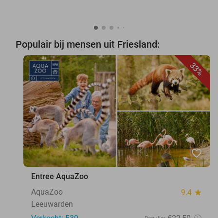
Populair bij mensen uit Friesland:
33%
favorite_border
Entree AquaZoo
AquaZoo
9.4
star
Leeuwarden