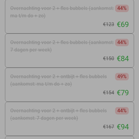
Overnachting voor 2 + fles bubbels (aankomst:
44%
ma t/m do + zo)
€69
€123
Overnachting voor 2 + fles bubbels (aankomst:
44%
7 dagen per week)
€84
€150
Overnachting voor 2 + ontbijt + fles bubbels
49%
(aankomst: ma t/m do + zo)
€79
€154
Overnachting voor 2 + ontbijt + fles bubbels
44%
(aankomst: 7 dagen per week)
€94
€167