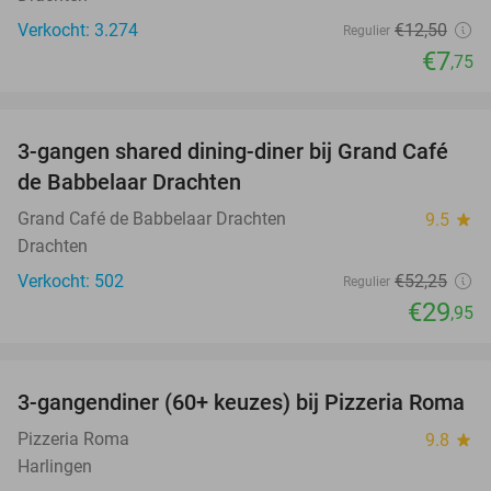
Verkocht: 3.274
€12
,50
Regulier
€7
,75
favorite_border
3-gangen shared dining-diner bij Grand Café
43%
de Babbelaar Drachten
Grand Café de Babbelaar Drachten
9.5
star
Drachten
Verkocht: 502
€52
,25
Regulier
€29
,95
favorite_border
3-gangendiner (60+ keuzes) bij Pizzeria Roma
36%
Pizzeria Roma
9.8
star
Harlingen