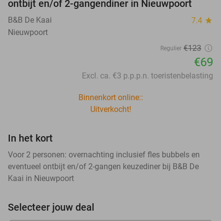
ontbijt en/of 2-gangendiner in Nieuwpoort
B&B De Kaai
7.4
star
Nieuwpoort
€123
Regulier
€69
Excl. ca. €3 p.p.p.n. toeristenbelasting
Binnenkort online::
Uitverkocht!
In het kort
Voor 2 personen: overnachting inclusief fles bubbels en
eventueel ontbijt en/of 2-gangen keuzediner bij B&B De
Kaai in Nieuwpoort
Selecteer jouw deal