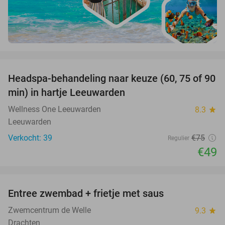
favorite_border
Headspa-behandeling naar keuze (60, 75 of 90
35%
min) in hartje Leeuwarden
Wellness One Leeuwarden
8.3
star
Leeuwarden
Verkocht: 39
€75
Regulier
€49
favorite_border
Entree zwembad + frietje met saus
38%
Zwemcentrum de Welle
9.3
star
Drachten