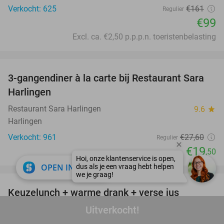
Verkocht: 625
€161
Regulier
€99
Excl. ca. €2,50 p.p.p.n. toeristenbelasting
favorite_border
3-gangendiner à la carte bij Restaurant Sara
29%
Harlingen
Restaurant Sara Harlingen
9.6
star
Harlingen
Verkocht: 961
€27
,60
Regulier
€19
,50
close
favorite_border
OPEN IN APP
Keuzelunch + warme drank + verse jus
30%
d'orange bij Sophias
Uitverkocht!
Sophias
9.6
star