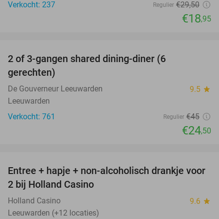
Verkocht: 237
€29
,50
Regulier
€18
,95
favorite_border
2 of 3-gangen shared dining-diner (6
46%
gerechten)
De Gouverneur Leeuwarden
9.5
star
Leeuwarden
Verkocht: 761
€45
Regulier
€24
,50
favorite_border
Entree + hapje + non-alcoholisch drankje voor
52%
2 bij Holland Casino
Holland Casino
9.6
star
Leeuwarden (+12 locaties)