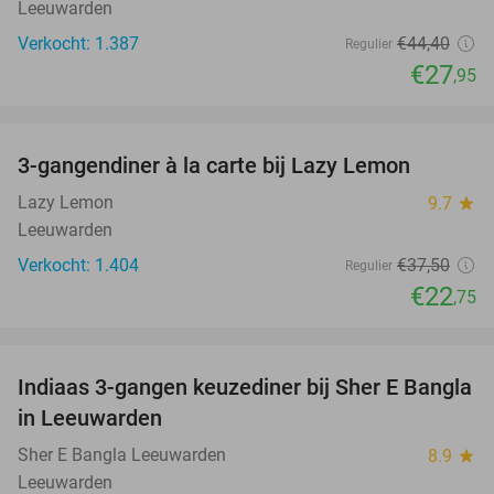
Leeuwarden
Verkocht: 1.387
€44
,40
Regulier
€27
,95
favorite_border
3-gangendiner à la carte bij Lazy Lemon
39%
Lazy Lemon
9.7
star
Leeuwarden
Verkocht: 1.404
€37
,50
Regulier
€22
,75
favorite_border
Indiaas 3-gangen keuzediner bij Sher E Bangla
36%
in Leeuwarden
Sher E Bangla Leeuwarden
8.9
star
Leeuwarden