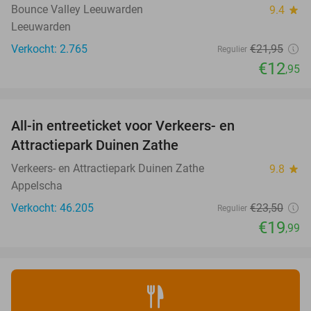
Bounce Valley Leeuwarden
9.4
star
Leeuwarden
Verkocht: 2.765
€21
,95
Regulier
€12
,95
favorite_border
All-in entreeticket voor Verkeers- en
15%
Attractiepark Duinen Zathe
Verkeers- en Attractiepark Duinen Zathe
9.8
star
Appelscha
Verkocht: 46.205
€23
,50
Regulier
€19
,99