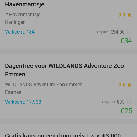
Havenmantsje
´t Havenmantsje
9.9
star
Harlingen
Verkocht: 184
€54
,50
Regulier
€34
favorite_border
Dagentree voor WILDLANDS Adventure Zoo
24%
Emmen
WILDLANDS Adventure Zoo Emmen
9.6
star
Emmen
Verkocht: 17.938
€33
Regulier
€25
favorite_border
Gratis kans op een droomreis t.w.v. €3.000