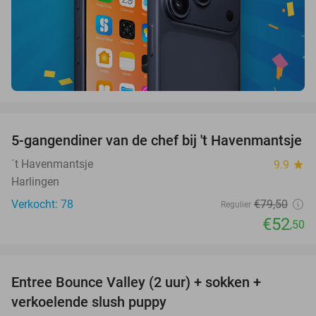
favorite_border
5-gangendiner van de chef bij 't Havenmantsje
34%
´t Havenmantsje
9.9
star
Harlingen
Verkocht: 78
€79
,50
Regulier
€52
,50
favorite_border
Entree Bounce Valley (2 uur) + sokken +
41%
verkoelende slush puppy