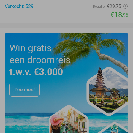
Verkocht: 529
€29
,75
Regulier
€18
,95
Win gratis
een droomreis
t.w.v. €3.000
Doe mee!