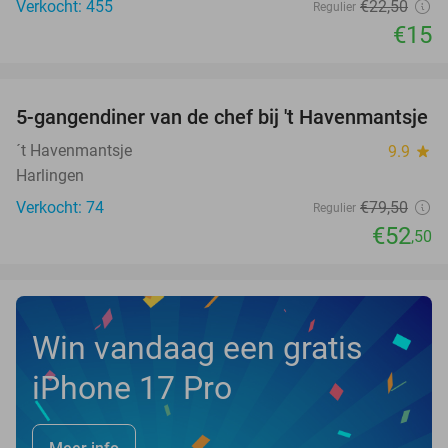
Verkocht: 455
€22
,50
Regulier
€15
favorite_border
5-gangendiner van de chef bij 't Havenmantsje
34%
´t Havenmantsje
9.9
star
Harlingen
Verkocht: 74
€79
,50
Regulier
€52
,50
Win vandaag een gratis
iPhone 17 Pro