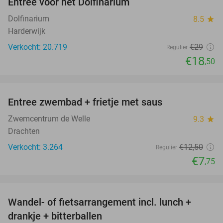
Entree voor het Dolfinarium
36%
Dolfinarium
8.5
star
Harderwijk
Verkocht: 20.719
€29
Regulier
€18
,50
favorite_border
Entree zwembad + frietje met saus
38%
Zwemcentrum de Welle
9.3
star
Drachten
Verkocht: 3.264
€12
,50
Regulier
€7
,75
favorite_border
Wandel- of fietsarrangement incl. lunch +
52%
drankje + bitterballen