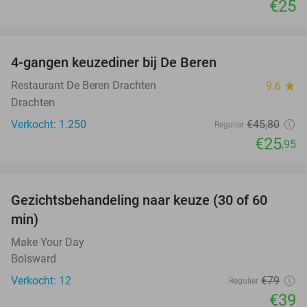
€25
favorite_border
4-gangen keuzediner bij De Beren
43%
Restaurant De Beren Drachten
9.6
star
Drachten
Verkocht: 1.250
€45
,80
Regulier
€25
,95
favorite_border
Gezichtsbehandeling naar keuze (30 of 60
51%
min)
Make Your Day
Bolsward
Verkocht: 12
€79
Regulier
€39