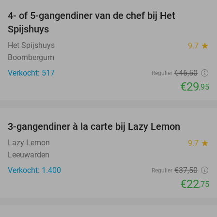
4- of 5-gangendiner van de chef bij Het
36%
Spijshuys
Het Spijshuys
9.7
star
Boornbergum
Verkocht: 517
€46
,50
Regulier
€29
,95
favorite_border
3-gangendiner à la carte bij Lazy Lemon
39%
Lazy Lemon
9.7
star
Leeuwarden
Verkocht: 1.400
€37
,50
Regulier
€22
,75
favorite_border