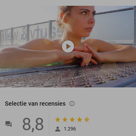
play_circle
Selectie van recensies
info_outlined
8,8
1.296