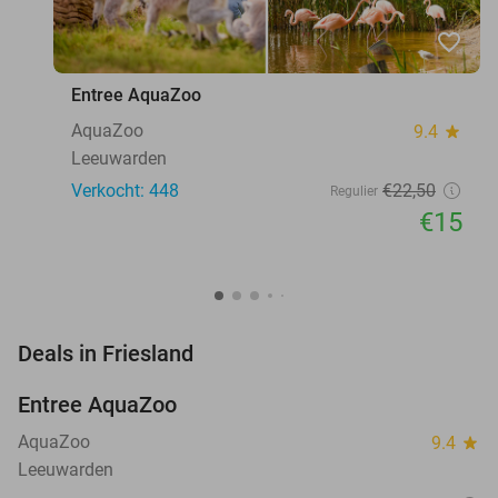
favorite_border
Entree AquaZoo
AquaZoo
9.4
star
Leeuwarden
Verkocht: 448
€22
,50
Regulier
€15
favorite_border
Deals in Friesland
Entree AquaZoo
33%
NEW
TODAY
AquaZoo
9.4
star
Leeuwarden