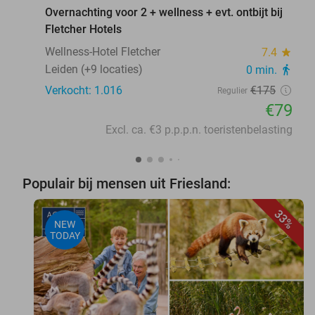
Overnachting voor 2 + wellness + evt. ontbijt bij
Fletcher Hotels
Wellness-Hotel Fletcher
7.4
star
Leiden (+9 locaties)
0 min.
directions_walk
Verkocht: 1.016
€175
Regulier
€79
Excl. ca. €3 p.p.p.n. toeristenbelasting
Populair bij mensen uit Friesland:
33%
NEW
TODAY