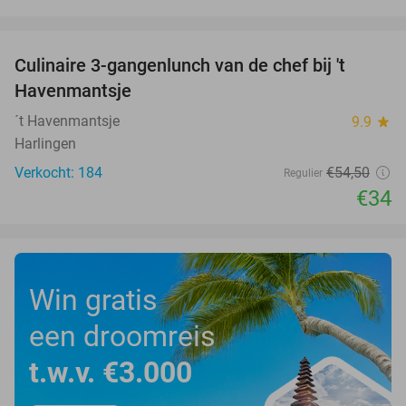
favorite_border
Culinaire 3-gangenlunch van de chef bij 't
38%
Havenmantsje
´t Havenmantsje
9.9
star
Harlingen
Verkocht: 184
€54
,50
Regulier
€34
Win gratis
een droomreis
t.w.v. €3.000