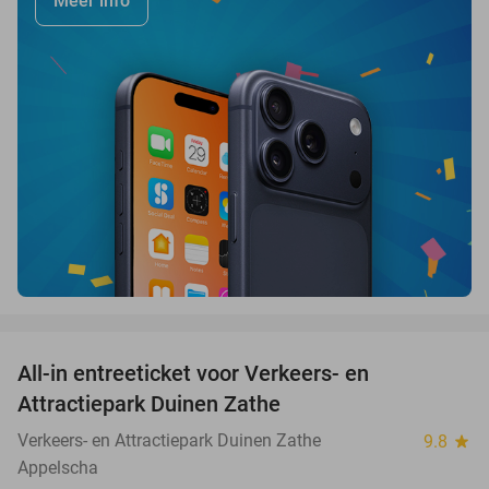
Meer info
favorite_border
All-in entreeticket voor Verkeers- en
15%
Attractiepark Duinen Zathe
Verkeers- en Attractiepark Duinen Zathe
9.8
star
Appelscha