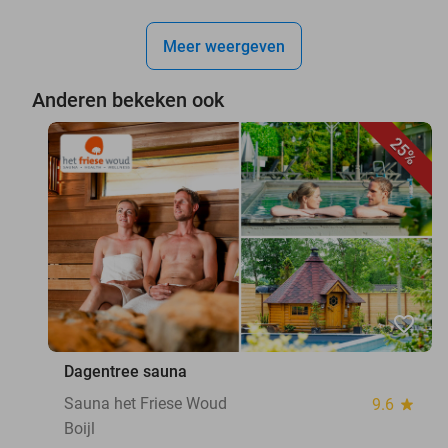
Meer weergeven
Anderen bekeken ook
25%
favorite_border
Dagentree sauna
Sauna het Friese Woud
9.6
star
Boijl