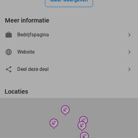
Meer informatie
Bedrijfspagina
Website
Deel deze deal
Locaties
wellness
wellness
wellness
wellness
wellness