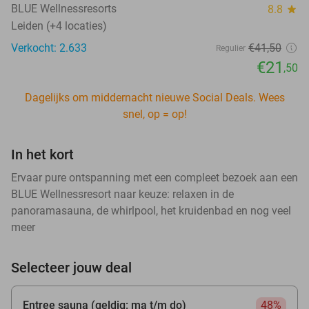
BLUE Wellnessresorts
8.8
star
Leiden (+4 locaties)
Verkocht: 2.633
€41
,50
Regulier
€21
,50
Dagelijks om middernacht nieuwe Social Deals. Wees
snel, op = op!
In het kort
Ervaar pure ontspanning met een compleet bezoek aan een
BLUE Wellnessresort naar keuze: relaxen in de
panoramasauna, de whirlpool, het kruidenbad en nog veel
meer
Selecteer jouw deal
Entree sauna (geldig: ma t/m do)
48%