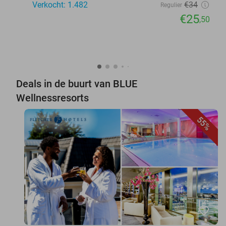
Verkocht: 1.482
€34
Regulier
€25
,50
Deals in de buurt van BLUE
Wellnessresorts
55%
favorite_border