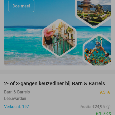
Doe mee!
favorite_border
2- of 3-gangen keuzediner bij Barn & Barrels
28%
Barn & Barrels
9.5
star
Leeuwarden
Verkocht: 197
€24
,95
Regulier
€17
,95