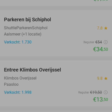
favorite_border
Parkeren bij Schiphol
36%
ShuttleParkerenSchiphol
7.8
star
Aalsmeer (+1 locatie)
Verkocht: 1.730
€54
Regulier
€34
,50
favorite_border
Entree Klimbos Overijssel
31%
Klimbos Overijssel
9.8
star
Paasloo
Verkocht: 1.998
€19
,50
Regulier
€13
,50
favorite_border