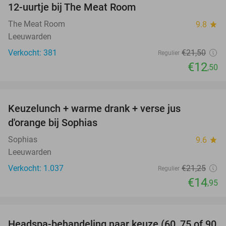
12-uurtje bij The Meat Room
42%
The Meat Room
9.8
star
Leeuwarden
Verkocht: 381
€21
,50
Regulier
€12
,50
favorite_border
Keuzelunch + warme drank + verse jus
30%
d'orange bij Sophias
Sophias
9.6
star
Leeuwarden
Verkocht: 1.037
€21
,25
Regulier
€14
,95
favorite_border
Headspa-behandeling naar keuze (60, 75 of 90