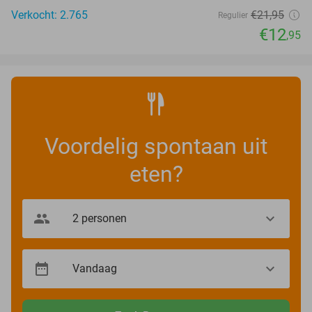
Verkocht: 2.765
€21
,95
Regulier
€12
,95
Voordelig spontaan uit
eten?