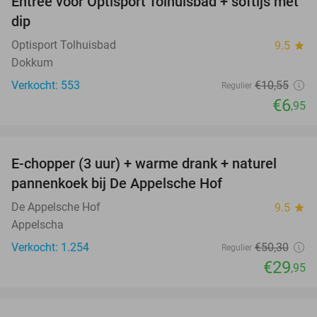
Entree voor Optisport Tolhuisbad + softijs met
34%
dip
Optisport Tolhuisbad
9.5
star
Dokkum
Verkocht: 553
€10
,55
Regulier
€6
,95
favorite_border
E-chopper (3 uur) + warme drank + naturel
40%
pannenkoek bij De Appelsche Hof
De Appelsche Hof
9.5
star
Appelscha
Verkocht: 1.254
€50
,30
Regulier
€29
,95
favorite_border