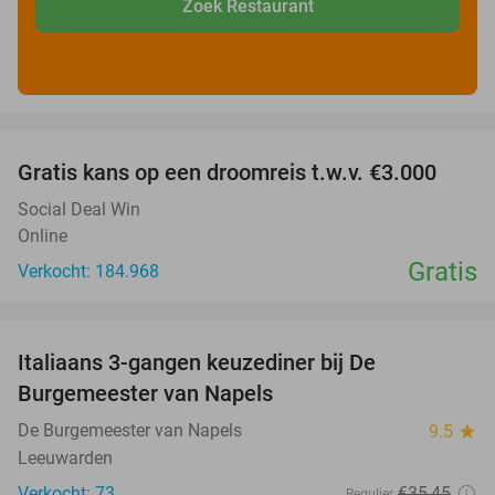
Zoek Restaurant
favorite_border
Gratis kans op een droomreis t.w.v. €3.000
Social Deal Win
Online
Gratis
Verkocht: 184.968
favorite_border
Italiaans 3-gangen keuzediner bij De
28%
Burgemeester van Napels
De Burgemeester van Napels
9.5
star
Leeuwarden
Verkocht: 73
€35
,45
Regulier