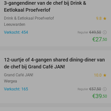
3-gangendiner van de chef bij Drink &
44%
Eetlokaal Proefverlof
Drink & Eetlokaal Proefverlof
9.8
star
Leeuwarden
Verkocht: 454
€49
,50
Regulier
€27
,50
favorite_border
12-uurtje of 4-gangen shared dining-diner van
31%
de chef bij Grand Café JAN!
Grand Café JAN!
10.0
star
Wergea
Verkocht: 165
€57
,50
Regulier
€39
,50
favorite_border