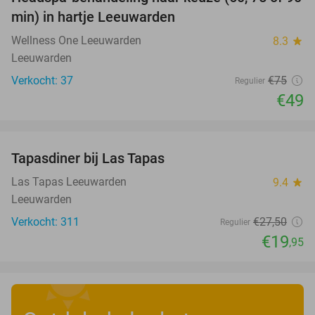
35%
min) in hartje Leeuwarden
Wellness One Leeuwarden
8.3
star
Leeuwarden
Verkocht: 37
€75
Regulier
€49
favorite_border
Tapasdiner bij Las Tapas
27%
Las Tapas Leeuwarden
9.4
star
Leeuwarden
Verkocht: 311
€27
,50
Regulier
€19
,95