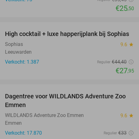
€25
,50
favorite_border
High cocktail + luxe happerijplank bij Sophias
37%
Sophias
9.6
star
Leeuwarden
Verkocht: 1.387
€44
,40
Regulier
€27
,95
favorite_border
Dagentree voor WILDLANDS Adventure Zoo
24%
Emmen
WILDLANDS Adventure Zoo Emmen
9.6
star
Emmen
Verkocht: 17.870
€33
Regulier