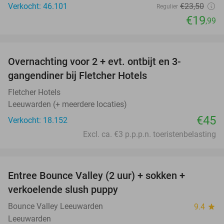
Verkocht: 46.101
€23
,50
Regulier
€19
,99
favorite_border
Overnachting voor 2 + evt. ontbijt en 3-
gangendiner bij Fletcher Hotels
Fletcher Hotels
Leeuwarden (+ meerdere locaties)
€45
Verkocht: 18.152
Excl. ca. €3 p.p.p.n. toeristenbelasting
favorite_border
Entree Bounce Valley (2 uur) + sokken +
41%
verkoelende slush puppy
Bounce Valley Leeuwarden
9.4
star
Leeuwarden