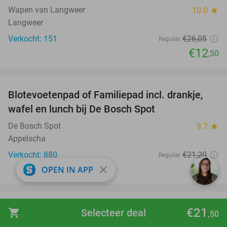
Wapen van Langweer
10.0
star
Langweer
Verkocht: 151
€26
,05
Regulier
€12
,50
favorite_border
Blotevoetenpad of Familiepad incl. drankje,
53%
wafel en lunch bij De Bosch Spot
De Bosch Spot
9.7
star
Appelscha
Verkocht: 880
€21
,20
Regulier
€9
close
OPEN IN APP
,95
favorite_border
3-gangendiner à la carte bij Restaurant Sara
29%
€21
shopping_cart
Selecteer deal
,50
Harlingen