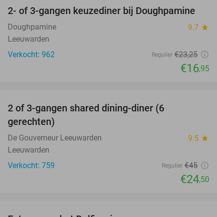
2- of 3-gangen keuzediner bij Doughpamine
27%
Doughpamine
9.7
star
Leeuwarden
Verkocht: 962
€23
,25
Regulier
€16
,95
favorite_border
2 of 3-gangen shared dining-diner (6
46%
gerechten)
De Gouverneur Leeuwarden
9.5
star
Leeuwarden
Verkocht: 759
€45
Regulier
€24
,50
favorite_border