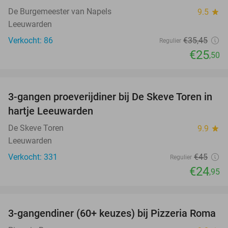
De Burgemeester van Napels
9.5
star
Leeuwarden
Verkocht: 86
€35
,45
Regulier
€25
,50
favorite_border
3-gangen proeverijdiner bij De Skeve Toren in
45%
hartje Leeuwarden
De Skeve Toren
9.9
star
Leeuwarden
Verkocht: 331
€45
Regulier
€24
,95
favorite_border
3-gangendiner (60+ keuzes) bij Pizzeria Roma
36%