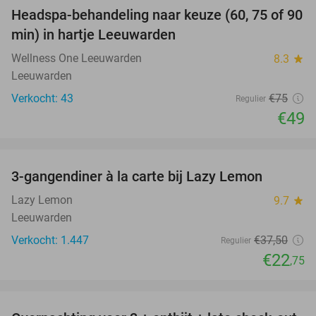
Headspa-behandeling naar keuze (60, 75 of 90
35%
min) in hartje Leeuwarden
Wellness One Leeuwarden
8.3
star
Leeuwarden
Verkocht: 43
€75
Regulier
€49
favorite_border
3-gangendiner à la carte bij Lazy Lemon
39%
Lazy Lemon
9.7
star
Leeuwarden
Verkocht: 1.447
€37
,50
Regulier
€22
,75
favorite_border