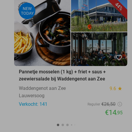
44%
NEW
TODAY
favorite_border
Pannetje mosselen (1 kg) + friet + saus +
zeewiersalade bij Waddengenot aan Zee
Waddengenot aan Zee
9.6
star
Lauwersoog
Verkocht: 141
€26
,50
Regulier
€14
,95