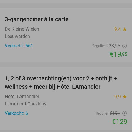
favorite_border
3-gangendiner à la carte
31%
De Kleine Wielen
9.4
star
Leeuwarden
Verkocht: 561
€28
,95
Regulier
€19
,95
favorite_border
1, 2 of 3 overnachting(en) voor 2 + ontbijt +
32%
NEW
wellness + meer bij Hôtel L'Amandier
TODAY
Hôtel L'Amandier
9.9
star
Libramont-Chevigny
Verkocht: 6
€191
Regulier
€129
favorite_border