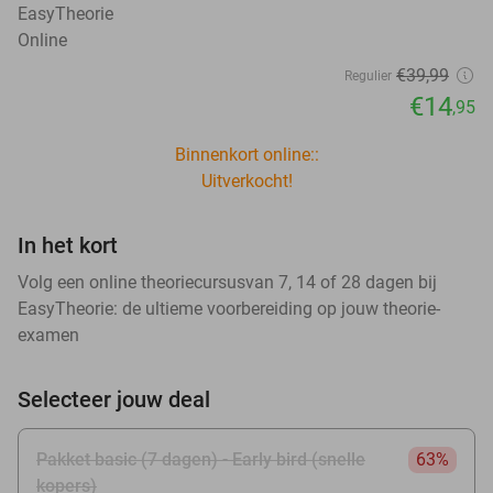
EasyTheorie
Online
€39
,99
Regulier
€14
,95
Binnenkort online::
Uitverkocht!
In het kort
Volg een online theoriecursusvan 7, 14 of 28 dagen bij
EasyTheorie: de ultieme voorbereiding op jouw theorie-
examen
Selecteer jouw deal
Pakket basic (7 dagen) - Early bird (snelle
63%
kopers)