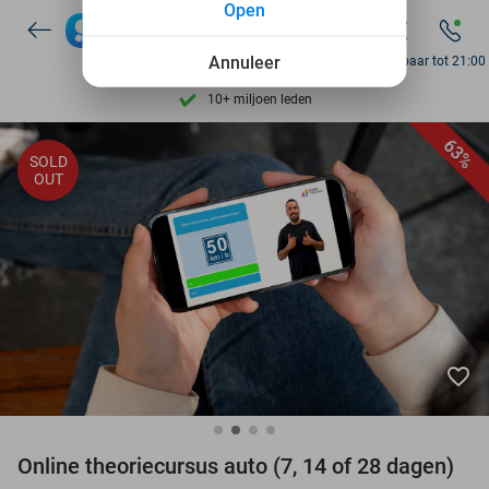
Open
Ontdek 15.000+ deals
7 dagen per week beschikbaar
Annuleer
Bereikbaar tot 21:00
10+ miljoen leden
9,4
op basis van
206.330 reviews
63%
SOLD
Ontdek 15.000+ deals
OUT
7 dagen per week beschikbaar
10+ miljoen leden
favorite_border
Online theoriecursus auto (7, 14 of 28 dagen)