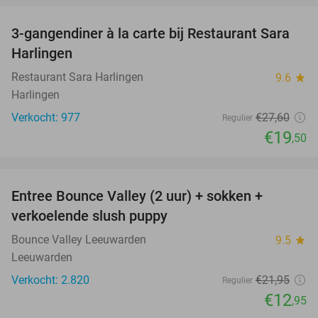
3-gangendiner à la carte bij Restaurant Sara
29%
Harlingen
Restaurant Sara Harlingen
9.6
star
Harlingen
Verkocht: 977
€27
,60
Regulier
€19
,50
favorite_border
Entree Bounce Valley (2 uur) + sokken +
41%
verkoelende slush puppy
Bounce Valley Leeuwarden
9.5
star
Leeuwarden
Verkocht: 2.820
€21
,95
Regulier
€12
,95