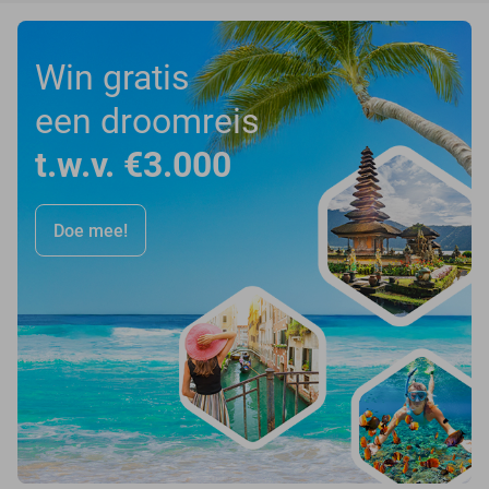
Win gratis
een droomreis
t.w.v. €3.000
Doe mee!