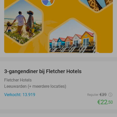
favorite_border
3-gangendiner bij Fletcher Hotels
42%
Fletcher Hotels
Leeuwarden (+ meerdere locaties)
Verkocht: 13.919
€39
Regulier
€22
,50
favorite_border