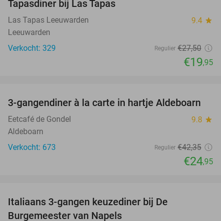
Tapasdiner bij Las Tapas
27%
Las Tapas Leeuwarden
9.4
star
Leeuwarden
Verkocht: 329
€27
,50
Regulier
€19
,95
favorite_border
3-gangendiner à la carte in hartje Aldeboarn
41%
Eetcafé de Gondel
9.8
star
Aldeboarn
Verkocht: 673
€42
,35
Regulier
€24
,95
favorite_border
Italiaans 3-gangen keuzediner bij De
28%
Burgemeester van Napels