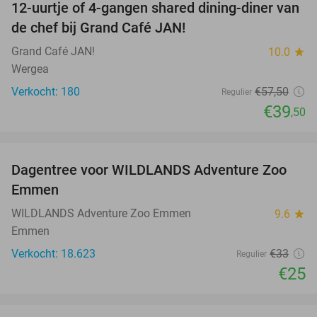
12-uurtje of 4-gangen shared dining-diner van
31%
de chef bij Grand Café JAN!
Grand Café JAN!
10.0
star
Wergea
Verkocht: 180
€57
,50
Regulier
€39
,50
favorite_border
Dagentree voor WILDLANDS Adventure Zoo
24%
Emmen
WILDLANDS Adventure Zoo Emmen
9.6
star
Emmen
Verkocht: 18.623
€33
Regulier
€25
favorite_border