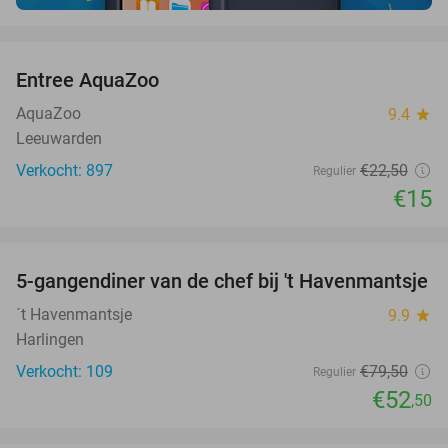
favorite_border
Entree AquaZoo
33%
AquaZoo
9.4
star
Leeuwarden
Verkocht: 897
€22
,50
Regulier
€15
favorite_border
5-gangendiner van de chef bij 't Havenmantsje
34%
´t Havenmantsje
9.9
star
Harlingen
Verkocht: 109
€79
,50
Regulier
€52
,50
favorite_border