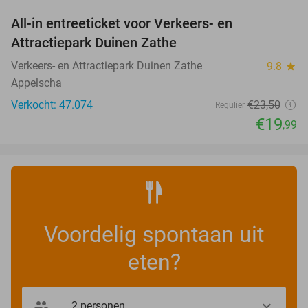
All-in entreeticket voor Verkeers- en
15%
Attractiepark Duinen Zathe
Verkeers- en Attractiepark Duinen Zathe
9.8
star
Appelscha
Verkocht: 47.074
€23
,50
Regulier
€19
,99
Voordelig spontaan uit
eten?