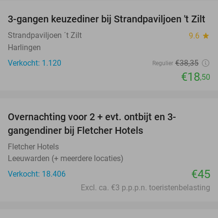
3-gangen keuzediner bij Strandpaviljoen 't Zilt
52%
Strandpaviljoen ´t Zilt
9.6
star
Harlingen
Verkocht: 1.120
€38
,35
Regulier
€18
,50
favorite_border
Overnachting voor 2 + evt. ontbijt en 3-
gangendiner bij Fletcher Hotels
Fletcher Hotels
Leeuwarden (+ meerdere locaties)
€45
Verkocht: 18.406
Excl. ca. €3 p.p.p.n. toeristenbelasting
favorite_border