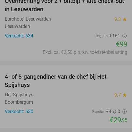
Overnachting voor 2 + ontbijt + late check-out
39%
in Leeuwarden
Eurohotel Leeuwarden
9.3
star
Leeuwarden
Verkocht: 634
€161
Regulier
€99
Excl. ca. €2,50 p.p.p.n. toeristenbelasting
favorite_border
4- of 5-gangendiner van de chef bij Het
36%
Spijshuys
Het Spijshuys
9.7
star
Boornbergum
Verkocht: 530
€46
,50
Regulier
€29
,95