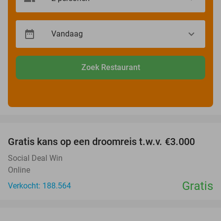
Zoek Restaurant
favorite_border
Gratis kans op een droomreis t.w.v. €3.000
Social Deal Win
Online
Gratis
Verkocht: 188.564
favorite_border