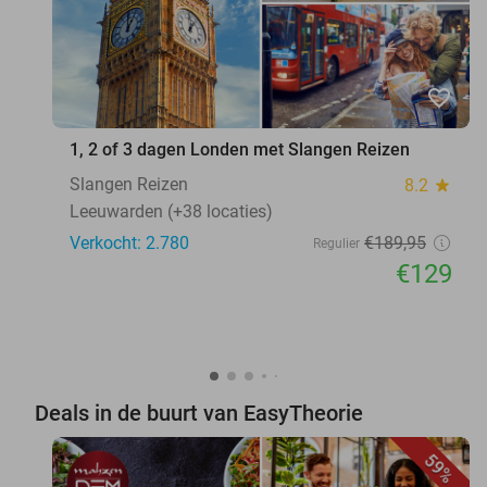
favorite_border
1, 2 of 3 dagen Londen met Slangen Reizen
Slangen Reizen
8.2
star
Leeuwarden (+38 locaties)
Verkocht: 2.780
€189
,95
Regulier
€129
Deals in de buurt van EasyTheorie
59%