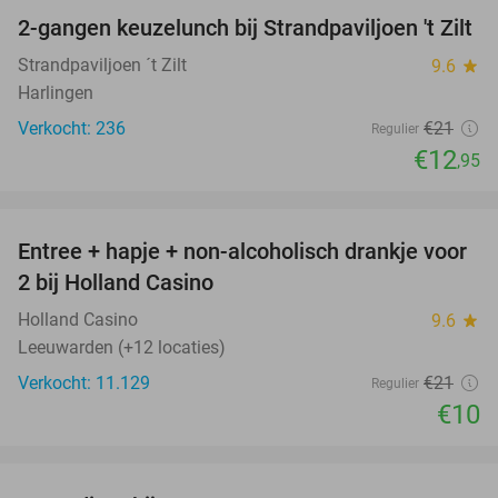
2-gangen keuzelunch bij Strandpaviljoen 't Zilt
38%
Strandpaviljoen ´t Zilt
9.6
star
Harlingen
Verkocht: 236
€21
Regulier
€12
,95
favorite_border
Entree + hapje + non-alcoholisch drankje voor
52%
2 bij Holland Casino
Holland Casino
9.6
star
Leeuwarden (+12 locaties)
Verkocht: 11.129
€21
Regulier
€10
favorite_border