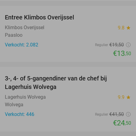
favorite_border
Entree Klimbos Overijssel
31%
Klimbos Overijssel
9.8
star
Paasloo
Verkocht: 2.082
€19
,50
Regulier
€13
,50
favorite_border
3-, 4- of 5-gangendiner van de chef bij
41%
Lagerhuis Wolvega
Lagerhuis Wolvega
9.9
star
Wolvega
Verkocht: 446
€41
,50
Regulier
€24
,50
favorite_border