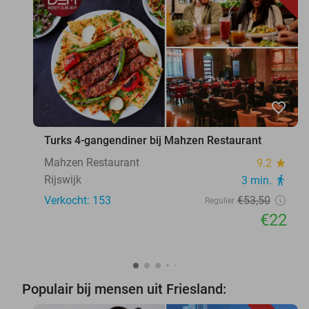
favorite_border
Turks 4-gangendiner bij Mahzen Restaurant
Mahzen Restaurant
9.2
star
Rijswijk
3 min.
directions_walk
Verkocht: 153
€53
,50
Regulier
€22
Populair bij mensen uit Friesland: