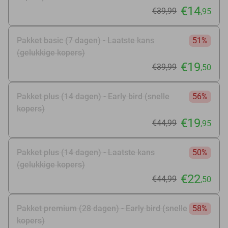
€14
€39
,99
,95
Pakket basic (7 dagen) - Laatste kans
51%
(gelukkige kopers)
€19
€39
,99
,50
Pakket plus (14 dagen) - Early bird (snelle
56%
kopers)
€19
€44
,99
,95
Pakket plus (14 dagen) - Laatste kans
50%
(gelukkige kopers)
€22
€44
,99
,50
Pakket premium (28 dagen) - Early bird (snelle
58%
kopers)