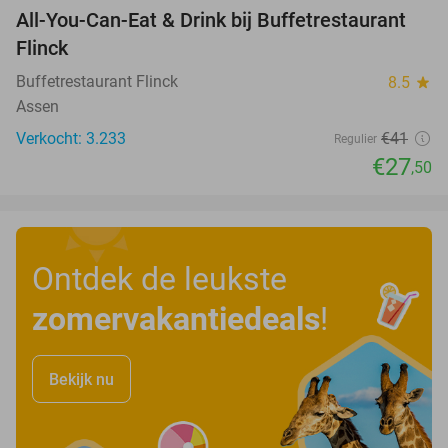
All-You-Can-Eat & Drink bij Buffetrestaurant
33%
Flinck
Buffetrestaurant Flinck
8.5
star
Assen
Verkocht: 3.233
€41
Regulier
€27
,50
Ontdek de leukste
zomervakantiedeals
!
Bekijk nu