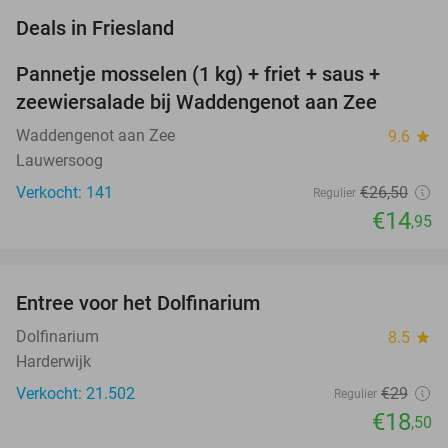
favorite_border
Deals in Friesland
Pannetje mosselen (1 kg) + friet + saus +
44%
NEW
zeewiersalade bij Waddengenot aan Zee
TODAY
Waddengenot aan Zee
9.6
star
Lauwersoog
Verkocht: 141
€26
,50
Regulier
€14
,95
favorite_border
Entree voor het Dolfinarium
36%
Dolfinarium
8.5
star
Harderwijk
Verkocht: 21.502
€29
Regulier
€18
,50