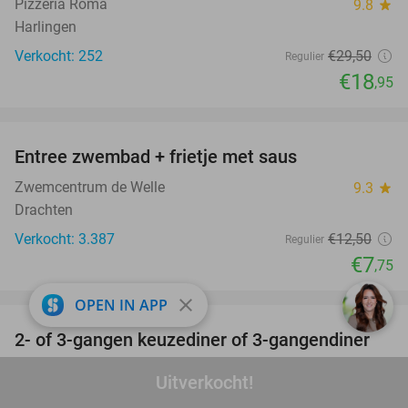
Pizzeria Roma
9.8
star
Harlingen
Verkocht: 252
€29
,50
Regulier
€18
,95
favorite_border
Entree zwembad + frietje met saus
38%
Zwemcentrum de Welle
9.3
star
Drachten
Verkocht: 3.387
€12
,50
Regulier
€7
,75
favorite_border
close
OPEN IN APP
2- of 3-gangen keuzediner of 3-gangendiner
47%
van de chef bij De IJsherberg
Uitverkocht!
Restaurant Steakhouse De IJsherberg
9.3
star