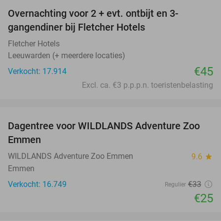
Overnachting voor 2 + evt. ontbijt en 3-
gangendiner bij Fletcher Hotels
Fletcher Hotels
Leeuwarden (+ meerdere locaties)
€45
Verkocht: 17.914
Excl. ca. €3 p.p.p.n. toeristenbelasting
favorite_border
Dagentree voor WILDLANDS Adventure Zoo
24%
Emmen
WILDLANDS Adventure Zoo Emmen
9.6
star
Emmen
Verkocht: 16.749
€33
Regulier
€25
favorite_border