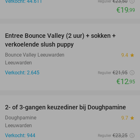
Verkocht: 44.611
€23
,50
Regulier
€19
,99
favorite_border
Entree Bounce Valley (2 uur) + sokken +
41%
verkoelende slush puppy
Bounce Valley Leeuwarden
9.4
star
Leeuwarden
Verkocht: 2.645
€21
,95
Regulier
€12
,95
favorite_border
2- of 3-gangen keuzediner bij Doughpamine
27%
Doughpamine
9.7
star
Leeuwarden
Verkocht: 944
€23
,25
Regulier