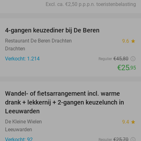
Excl. ca. €2,50 p.p.p.n. toeristenbelasting
favorite_border
4-gangen keuzediner bij De Beren
43%
Restaurant De Beren Drachten
9.6
star
Drachten
Verkocht: 1.214
€45
,80
Regulier
€25
,95
favorite_border
Wandel- of fietsarrangement incl. warme
46%
drank + lekkernij + 2-gangen keuzelunch in
Leeuwarden
De Kleine Wielen
9.4
star
Leeuwarden
Verkocht: 92
€25
,70
Regulier