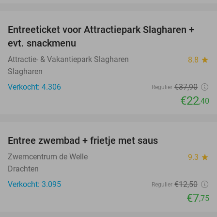
favorite_border
Entreeticket voor Attractiepark Slagharen +
41%
evt. snackmenu
Attractie- & Vakantiepark Slagharen
8.8
star
Slagharen
Verkocht: 4.306
€37
,90
Regulier
€22
,40
favorite_border
Entree zwembad + frietje met saus
38%
Zwemcentrum de Welle
9.3
star
Drachten
Verkocht: 3.095
€12
,50
Regulier
€7
,75
favorite_border