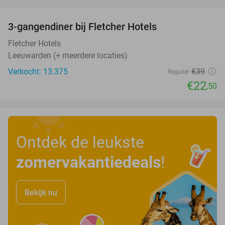
favorite_border
3-gangendiner bij Fletcher Hotels
42%
Fletcher Hotels
Leeuwarden (+ meerdere locaties)
Verkocht: 13.375
€39
Regulier
€22
,50
Ontdek de leukste
zomervakantiedeals
!
Bekijk nu