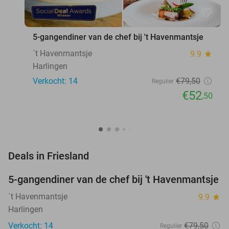
favorite_border
5-gangendiner van de chef bij 't Havenmantsje
´t Havenmantsje
9.9
star
Harlingen
Verkocht: 14
€79
,50
Regulier
€52
,50
favorite_border
Deals in Friesland
5-gangendiner van de chef bij 't Havenmantsje
34%
NEW
TODAY
´t Havenmantsje
9.9
star
Harlingen
Verkocht: 14
€79
,50
Regulier