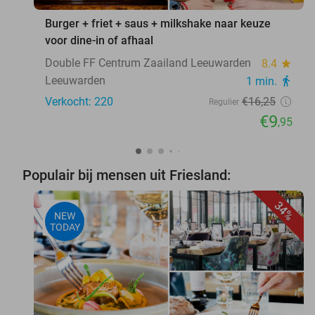
Burger + friet + saus + milkshake naar keuze
voor dine-in of afhaal
Double FF Centrum Zaailand Leeuwarden
8.4
star
Leeuwarden
1 min.
directions_walk
Verkocht: 220
€16
,25
Regulier
€9
,95
Populair bij mensen uit Friesland:
34%
NEW
TODAY