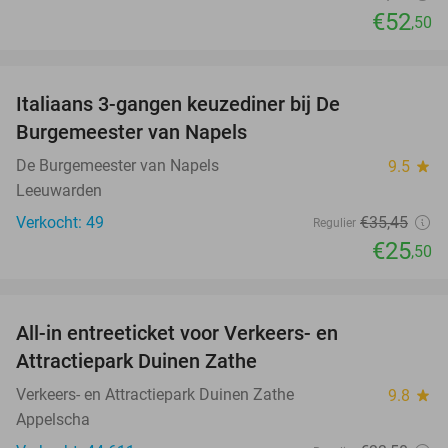
€52
,50
favorite_border
Italiaans 3-gangen keuzediner bij De
28%
Burgemeester van Napels
De Burgemeester van Napels
9.5
star
Leeuwarden
Verkocht: 49
€35
,45
Regulier
€25
,50
favorite_border
All-in entreeticket voor Verkeers- en
15%
Attractiepark Duinen Zathe
Verkeers- en Attractiepark Duinen Zathe
9.8
star
Appelscha