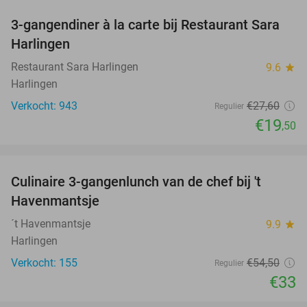
3-gangendiner à la carte bij Restaurant Sara
29%
Harlingen
Restaurant Sara Harlingen
9.6
star
Harlingen
Verkocht: 943
€27
,60
Regulier
€19
,50
favorite_border
Culinaire 3-gangenlunch van de chef bij 't
39%
Havenmantsje
´t Havenmantsje
9.9
star
Harlingen
Verkocht: 155
€54
,50
Regulier
€33