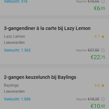
Verkocht: 516
€10
,55
Regulier
€6
,95
favorite_border
3-gangendiner à la carte bij Lazy Lemon
39%
Lazy Lemon
9.7
star
Leeuwarden
Verkocht: 1.363
€37
,50
Regulier
€22
,75
favorite_border
2-gangen keuzelunch bij Baylings
43%
Baylings
9.6
star
Leeuwarden
Verkocht: 1.086
€18
,35
Regulier
€10
,50