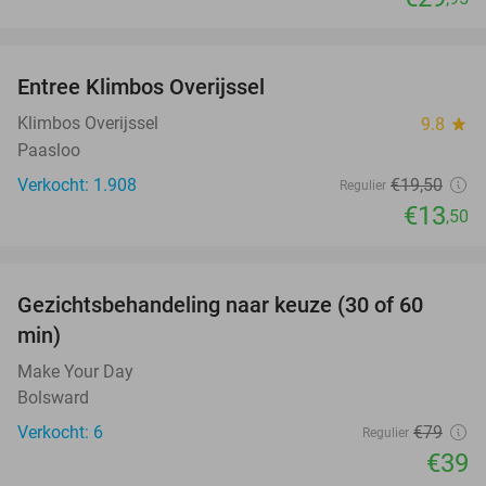
favorite_border
Entree Klimbos Overijssel
31%
Klimbos Overijssel
9.8
star
Paasloo
Verkocht: 1.908
€19
,50
Regulier
€13
,50
favorite_border
Gezichtsbehandeling naar keuze (30 of 60
51%
min)
Make Your Day
Bolsward
Verkocht: 6
€79
Regulier
€39