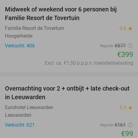
Midweek of weekend voor 6 personen bij
55%
Familie Resort de Tovertuin
Familie Resort de Tovertuin
9.6
star
Hoogerheide
Verkocht: 406
€877
Regulier
€399
Excl. ca. €1,50 p.p.p.n. toeristenbelasting
favorite_border
Overnachting voor 2 + ontbijt + late check-out
39%
in Leeuwarden
Eurohotel Leeuwarden
9.3
star
Leeuwarden
Verkocht: 621
€161
Regulier
€99