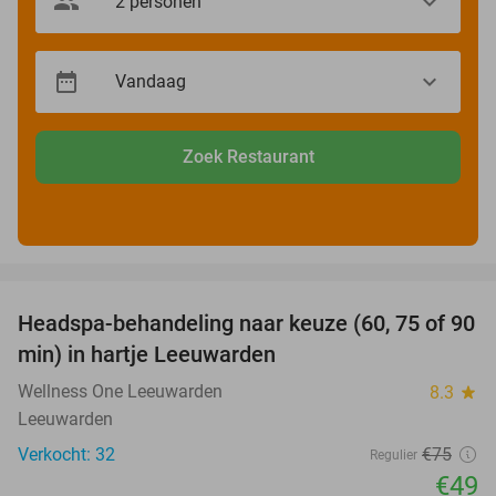
Zoek Restaurant
favorite_border
Headspa-behandeling naar keuze (60, 75 of 90
35%
min) in hartje Leeuwarden
Wellness One Leeuwarden
8.3
star
Leeuwarden
Verkocht: 32
€75
Regulier
€49