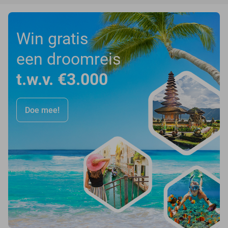
Win gratis
een droomreis
t.w.v. €3.000
Doe mee!