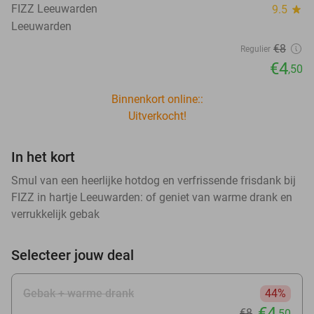
FIZZ Leeuwarden
9.5
star
Leeuwarden
€8
Regulier
€4
,50
Binnenkort online::
Uitverkocht!
In het kort
Smul van een heerlijke hotdog en verfrissende frisdank bij
FIZZ in hartje Leeuwarden: of geniet van warme drank en
verrukkelijk gebak
Selecteer jouw deal
Gebak + warme drank
44%
€4
€8
,50