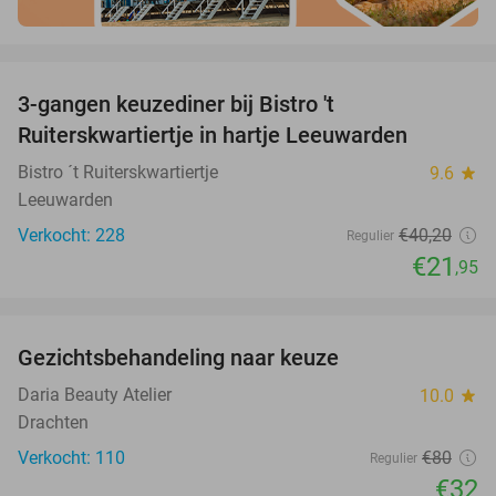
favorite_border
3-gangen keuzediner bij Bistro 't
45%
Ruiterskwartiertje in hartje Leeuwarden
Bistro ´t Ruiterskwartiertje
9.6
star
Leeuwarden
Verkocht: 228
€40
,20
Regulier
€21
,95
favorite_border
Gezichtsbehandeling naar keuze
60%
Daria Beauty Atelier
10.0
star
Drachten
Verkocht: 110
€80
Regulier
€32