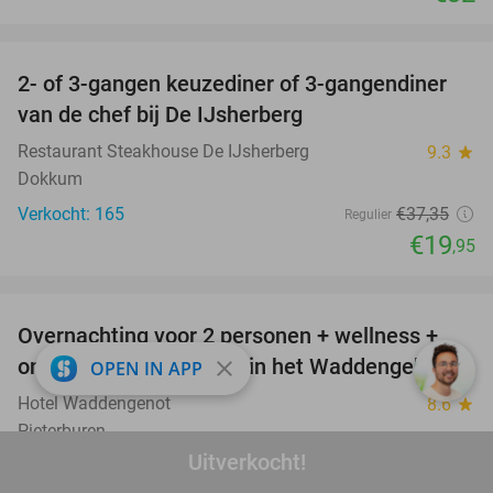
favorite_border
2- of 3-gangen keuzediner of 3-gangendiner
47%
van de chef bij De IJsherberg
Restaurant Steakhouse De IJsherberg
9.3
star
Dokkum
Verkocht: 165
€37
,35
Regulier
€19
,95
favorite_border
Overnachting voor 2 personen + wellness +
66%
ontbijt + late check-out in het Waddengebied
close
OPEN IN APP
Hotel Waddengenot
8.6
star
Pieterburen
Uitverkocht!
Verkocht: 2.073
€218
Regulier