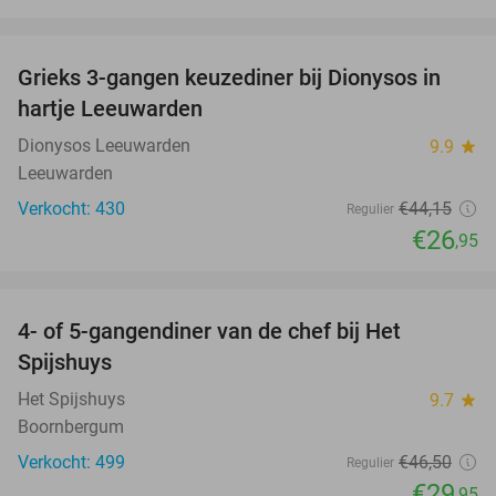
favorite_border
Grieks 3-gangen keuzediner bij Dionysos in
39%
hartje Leeuwarden
Dionysos Leeuwarden
9.9
star
Leeuwarden
Verkocht: 430
€44
,15
Regulier
€26
,95
favorite_border
4- of 5-gangendiner van de chef bij Het
36%
Spijshuys
Het Spijshuys
9.7
star
Boornbergum
Verkocht: 499
€46
,50
Regulier
€29
,95