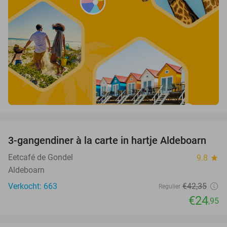
favorite_border
3-gangendiner à la carte in hartje Aldeboarn
41%
Eetcafé de Gondel
9.8
star
Aldeboarn
Verkocht: 663
€42
,35
Regulier
€24
,95
favorite_border