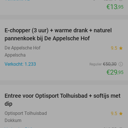
€13
,95
favorite_border
E-chopper (3 uur) + warme drank + naturel
40%
pannenkoek bij De Appelsche Hof
De Appelsche Hof
9.5
star
Appelscha
Verkocht: 1.233
€50
,30
Regulier
€29
,95
favorite_border
Entree voor Optisport Tolhuisbad + softijs met
34%
dip
Optisport Tolhuisbad
9.5
star
Dokkum