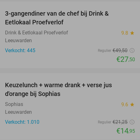
3-gangendiner van de chef bij Drink &
44%
Eetlokaal Proefverlof
Drink & Eetlokaal Proefverlof
9.8
star
Leeuwarden
Verkocht: 445
€49
,50
Regulier
€27
,50
favorite_border
Keuzelunch + warme drank + verse jus
30%
d'orange bij Sophias
Sophias
9.6
star
Leeuwarden
Verkocht: 1.010
€21
,25
Regulier
€14
,95