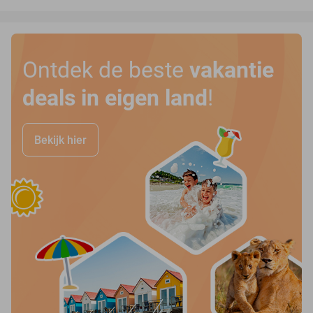
Ontdek de beste
vakantie
deals in eigen land
!
Bekijk hier