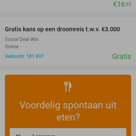
€16
,95
favorite_border
Gratis kans op een droomreis t.w.v. €3.000
Social Deal Win
Online
Gratis
Verkocht: 181.997
Voordelig spontaan uit
eten?