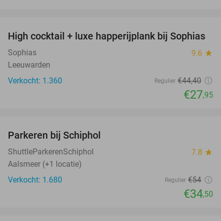
favorite_border
High cocktail + luxe happerijplank bij Sophias
37%
Sophias
9.6
star
Leeuwarden
Verkocht: 1.360
€44
,40
Regulier
€27
,95
favorite_border
Parkeren bij Schiphol
36%
ShuttleParkerenSchiphol
7.8
star
Aalsmeer (+1 locatie)
Verkocht: 1.680
€54
Regulier
€34
,50
favorite_border