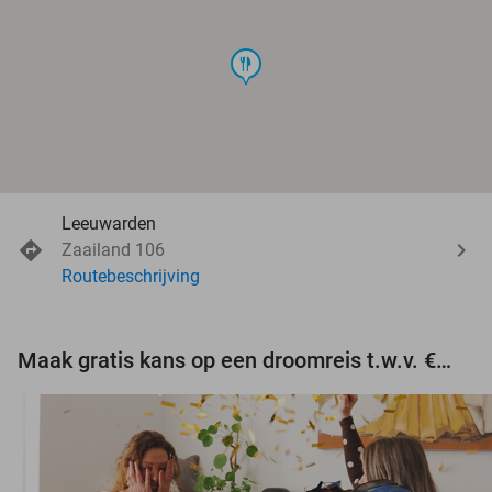
food
Leeuwarden
Zaailand 106
Routebeschrijving
Maak gratis kans op een droomreis t.w.v. €3.000!