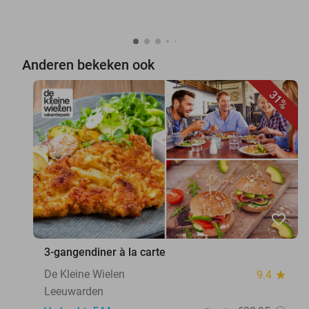
Anderen bekeken ook
31%
favorite_border
3-gangendiner à la carte
De Kleine Wielen
9.4
star
Leeuwarden