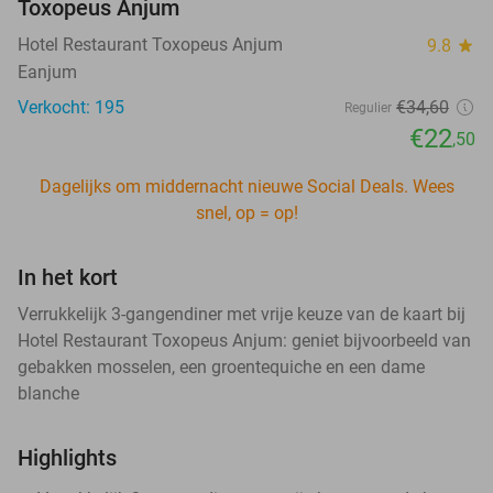
Toxopeus Anjum
Hotel Restaurant Toxopeus Anjum
9.8
star
Eanjum
Verkocht: 195
€34
,60
Regulier
€22
,50
Dagelijks om middernacht nieuwe Social Deals. Wees
snel, op = op!
In het kort
Verrukkelijk 3-gangendiner met vrije keuze van de kaart bij
Hotel Restaurant Toxopeus Anjum: geniet bijvoorbeeld van
gebakken mosselen, een groentequiche en een dame
blanche
Highlights