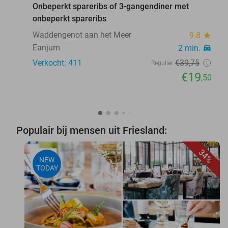
Onbeperkt spareribs of 3-gangendiner met
onbeperkt spareribs
Waddengenot aan het Meer
9.8
star
Eanjum
2 min.
directions_car
Verkocht: 411
€39
,75
Regulier
€19
,50
Populair bij mensen uit Friesland:
34%
NEW
TODAY