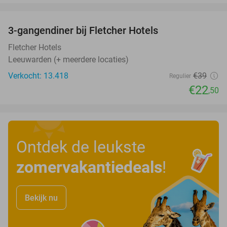
favorite_border
3-gangendiner bij Fletcher Hotels
42%
Fletcher Hotels
Leeuwarden (+ meerdere locaties)
Verkocht: 13.418
€39
Regulier
€22
,50
Ontdek de leukste
zomervakantiedeals
!
Bekijk nu