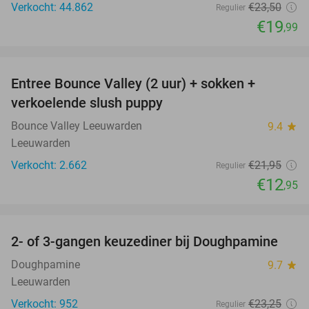
Verkocht: 44.862
€23
,50
Regulier
€19
,99
favorite_border
Entree Bounce Valley (2 uur) + sokken +
41%
verkoelende slush puppy
Bounce Valley Leeuwarden
9.4
star
Leeuwarden
Verkocht: 2.662
€21
,95
Regulier
€12
,95
favorite_border
2- of 3-gangen keuzediner bij Doughpamine
27%
Doughpamine
9.7
star
Leeuwarden
Verkocht: 952
€23
,25
Regulier