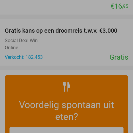
€16
,95
favorite_border
Gratis kans op een droomreis t.w.v. €3.000
Social Deal Win
Online
Gratis
Verkocht: 182.453
Voordelig spontaan uit
eten?