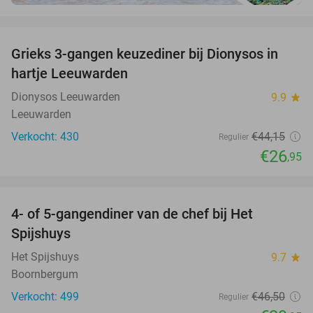
favorite_border
Grieks 3-gangen keuzediner bij Dionysos in
39%
hartje Leeuwarden
Dionysos Leeuwarden
9.9
star
Leeuwarden
Verkocht: 430
€44
,15
Regulier
€26
,95
favorite_border
4- of 5-gangendiner van de chef bij Het
36%
Spijshuys
Het Spijshuys
9.7
star
Boornbergum
Verkocht: 499
€46
,50
Regulier