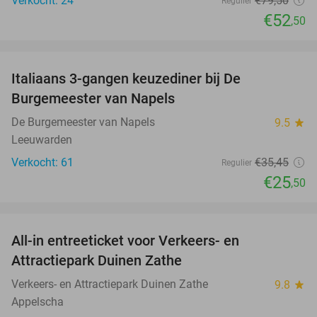
Verkocht: 24
€79
,50
Regulier
€52
,50
favorite_border
Italiaans 3-gangen keuzediner bij De
28%
Burgemeester van Napels
De Burgemeester van Napels
9.5
star
Leeuwarden
Verkocht: 61
€35
,45
Regulier
€25
,50
favorite_border
All-in entreeticket voor Verkeers- en
15%
Attractiepark Duinen Zathe
Verkeers- en Attractiepark Duinen Zathe
9.8
star
Appelscha