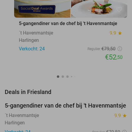
favorite_border
5-gangendiner van de chef bij 't Havenmantsje
´t Havenmantsje
9.9
star
Harlingen
Verkocht: 24
€79
,50
Regulier
€52
,50
favorite_border
Deals in Friesland
5-gangendiner van de chef bij 't Havenmantsje
34%
NEW
TODAY
´t Havenmantsje
9.9
star
Harlingen