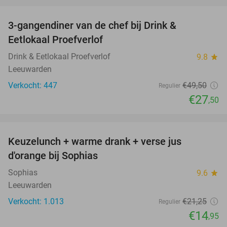
favorite_border
3-gangendiner van de chef bij Drink &
44%
Eetlokaal Proefverlof
Drink & Eetlokaal Proefverlof
9.8
star
Leeuwarden
Verkocht: 447
€49
,50
Regulier
€27
,50
favorite_border
Keuzelunch + warme drank + verse jus
30%
d'orange bij Sophias
Sophias
9.6
star
Leeuwarden
Verkocht: 1.013
€21
,25
Regulier
€14
,95