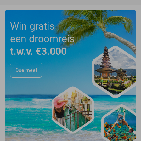
Win gratis
een droomreis
t.w.v. €3.000
Doe mee!