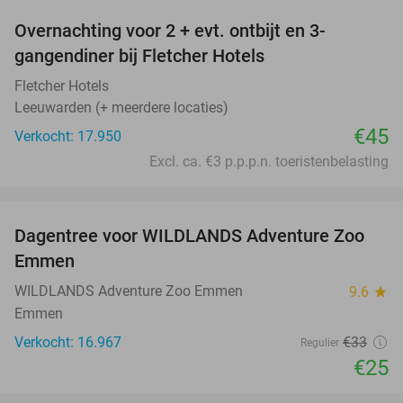
Overnachting voor 2 + evt. ontbijt en 3-
gangendiner bij Fletcher Hotels
Fletcher Hotels
Leeuwarden (+ meerdere locaties)
€45
Verkocht: 17.950
Excl. ca. €3 p.p.p.n. toeristenbelasting
favorite_border
Dagentree voor WILDLANDS Adventure Zoo
24%
Emmen
WILDLANDS Adventure Zoo Emmen
9.6
star
Emmen
Verkocht: 16.967
€33
Regulier
€25
favorite_border