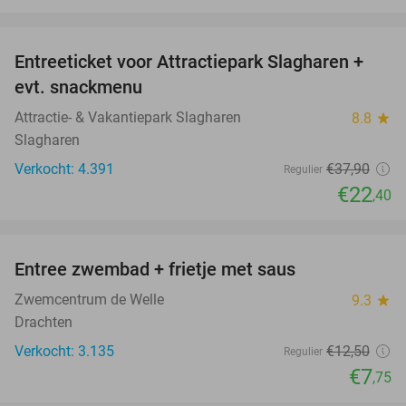
favorite_border
Entreeticket voor Attractiepark Slagharen +
41%
evt. snackmenu
Attractie- & Vakantiepark Slagharen
8.8
star
Slagharen
Verkocht: 4.391
€37
,90
Regulier
€22
,40
favorite_border
Entree zwembad + frietje met saus
38%
Zwemcentrum de Welle
9.3
star
Drachten
Verkocht: 3.135
€12
,50
Regulier
€7
,75