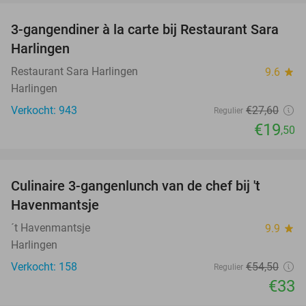
3-gangendiner à la carte bij Restaurant Sara
29%
Harlingen
Restaurant Sara Harlingen
9.6
star
Harlingen
Verkocht: 943
€27
,60
Regulier
€19
,50
favorite_border
Culinaire 3-gangenlunch van de chef bij 't
39%
Havenmantsje
´t Havenmantsje
9.9
star
Harlingen
Verkocht: 158
€54
,50
Regulier
€33