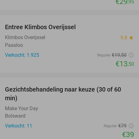
€29
,95
favorite_border
Entree Klimbos Overijssel
31%
Klimbos Overijssel
9.8
star
Paasloo
Verkocht: 1.925
€19
,50
Regulier
€13
,50
favorite_border
Gezichtsbehandeling naar keuze (30 of 60
51%
min)
Make Your Day
Bolsward
Verkocht: 11
€79
Regulier
€39