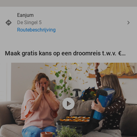
Eanjum
De Singel 5
Routebeschrijving
Maak gratis kans op een droomreis t.w.v. €3.000!
play_circle