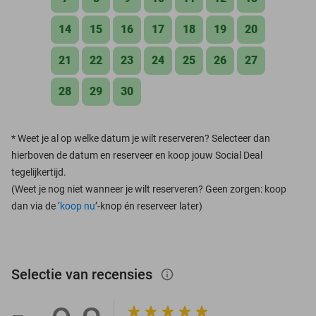
14
15
16
17
18
19
20
21
22
23
24
25
26
27
28
29
30
*
Weet je al op welke datum je wilt reserveren? Selecteer dan
hierboven de datum en reserveer en koop jouw Social Deal
tegelijkertijd.
(Weet je nog niet wanneer je wilt reserveren? Geen zorgen: koop
dan via de ‘
koop nu
’-knop én reserveer later)
Selectie van recensies
info_outlined