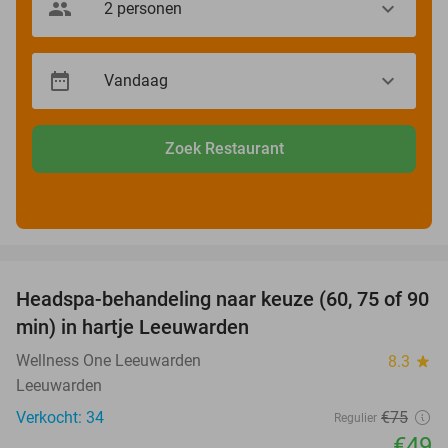
Zoek Restaurant
favorite_border
Headspa-behandeling naar keuze (60, 75 of 90
35%
min) in hartje Leeuwarden
Wellness One Leeuwarden
8.3
star
Leeuwarden
Verkocht: 34
€75
Regulier
€49