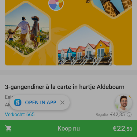
favorite_border
3-gangendiner à la carte in hartje Aldeboarn
41%
Eetcafé de Gondel
9.8
star
close
OPEN IN APP
Aldeboarn
Verkocht: 665
€42
,35
Regulier
€24
,95
€22
shopping_cart
Koop nu
,50
favorite_border