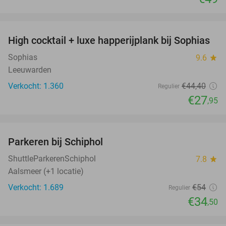
favorite_border
High cocktail + luxe happerijplank bij Sophias
37%
Sophias
9.6
star
Leeuwarden
Verkocht: 1.360
€44
,40
Regulier
€27
,95
favorite_border
Parkeren bij Schiphol
36%
ShuttleParkerenSchiphol
7.8
star
Aalsmeer (+1 locatie)
Verkocht: 1.689
€54
Regulier
€34
,50
favorite_border