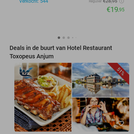
Verkocht: 544
€28
,95
Regulier
€19
,95
Deals in de buurt van Hotel Restaurant
Toxopeus Anjum
51%
favorite_border