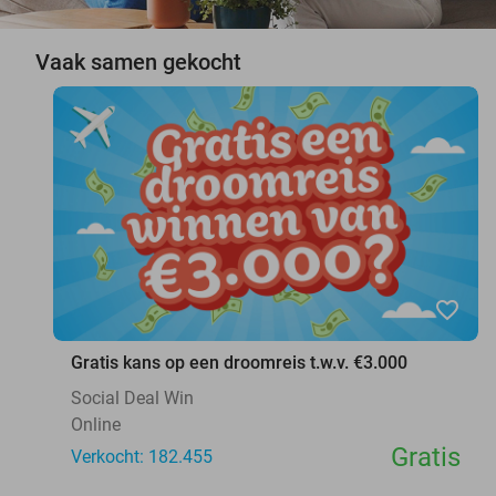
Vaak samen gekocht
favorite_border
Gratis kans op een droomreis t.w.v. €3.000
Social Deal Win
Online
Gratis
Verkocht: 182.455