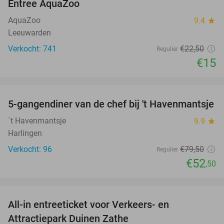
Entree AquaZoo
33%
AquaZoo
9.4
star
Leeuwarden
Verkocht: 741
€22
,50
Regulier
€15
favorite_border
5-gangendiner van de chef bij 't Havenmantsje
34%
´t Havenmantsje
9.9
star
Harlingen
Verkocht: 96
€79
,50
Regulier
€52
,50
favorite_border
All-in entreeticket voor Verkeers- en
15%
Attractiepark Duinen Zathe