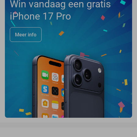
Win vandaag een gratis
iPhone 17 Pro
Meer info
favorite_border