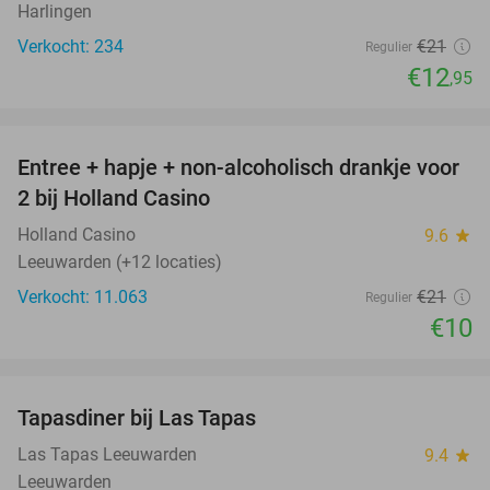
Harlingen
Verkocht: 234
€21
Regulier
€12
,95
favorite_border
Entree + hapje + non-alcoholisch drankje voor
52%
2 bij Holland Casino
Holland Casino
9.6
star
Leeuwarden (+12 locaties)
Verkocht: 11.063
€21
Regulier
€10
favorite_border
Tapasdiner bij Las Tapas
27%
Las Tapas Leeuwarden
9.4
star
Leeuwarden