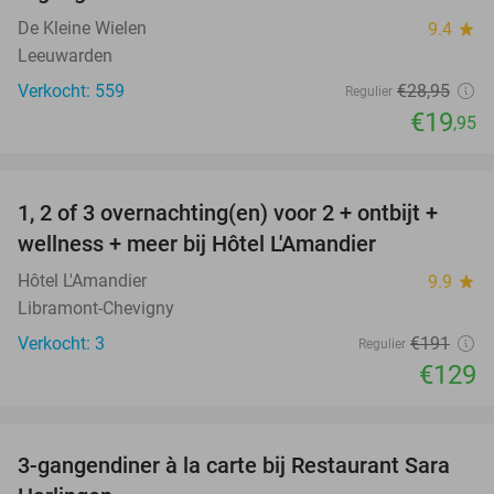
De Kleine Wielen
9.4
star
Leeuwarden
Verkocht: 559
€28
,95
Regulier
€19
,95
favorite_border
1, 2 of 3 overnachting(en) voor 2 + ontbijt +
32%
NEW
wellness + meer bij Hôtel L'Amandier
TODAY
Hôtel L'Amandier
9.9
star
Libramont-Chevigny
Verkocht: 3
€191
Regulier
€129
favorite_border
3-gangendiner à la carte bij Restaurant Sara
29%