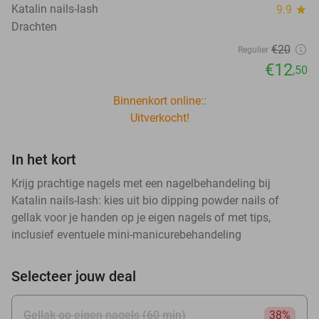
Katalin nails-lash
9.9
star
Drachten
€20
Regulier
€12
,50
Binnenkort online::
Uitverkocht!
In het kort
Krijg prachtige nagels met een nagelbehandeling bij
Katalin nails-lash: kies uit bio dipping powder nails of
gellak voor je handen op je eigen nagels of met tips,
inclusief eventuele mini-manicurebehandeling
Selecteer jouw deal
Gellak op eigen nagels (60 min)
38%