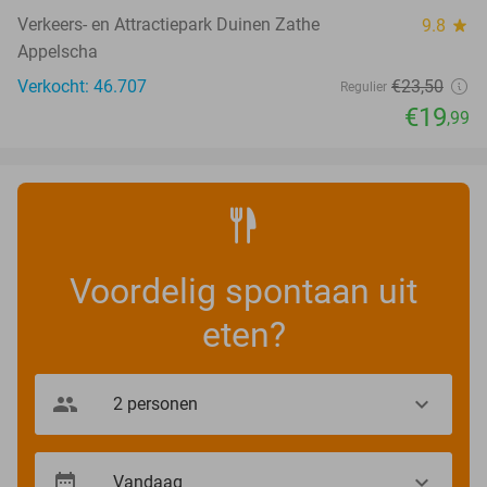
Verkeers- en Attractiepark Duinen Zathe
9.8
star
Appelscha
Verkocht: 46.707
€23
,50
Regulier
€19
,99
Voordelig spontaan uit
eten?