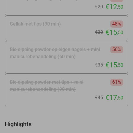
€12
€20
,50
Gellak met tips (90 min)
48%
€15
€30
,50
Bio dipping powder op eigen nagels + mini
56%
manicurebehandeling (60 min)
€15
€35
,50
Bio dipping powder met tips + mini
61%
manicurebehandeling (90 min)
€17
€45
,50
Highlights