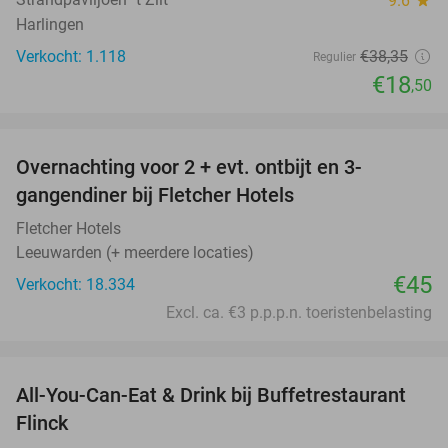
9.6
star
Harlingen
Verkocht: 1.118
€38
,35
Regulier
€18
,50
favorite_border
Overnachting voor 2 + evt. ontbijt en 3-
gangendiner bij Fletcher Hotels
Fletcher Hotels
Leeuwarden (+ meerdere locaties)
€45
Verkocht: 18.334
Excl. ca. €3 p.p.p.n. toeristenbelasting
favorite_border
All-You-Can-Eat & Drink bij Buffetrestaurant
33%
Flinck