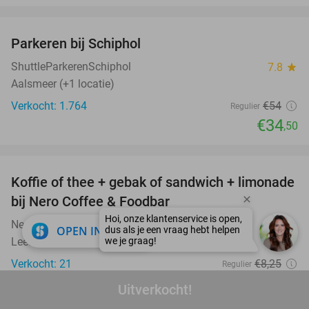
favorite_border
Parkeren bij Schiphol
36%
ShuttleParkerenSchiphol
7.8
star
Aalsmeer (+1 locatie)
Verkocht: 1.764
€54
Regulier
€34
,50
favorite_border
Koffie of thee + gebak of sandwich + limonade
33%
bij Nero Coffee & Foodbar
Nero Coffee & Foodbar
9.8
star
close
OPEN IN APP
Leeuwarden
Verkocht: 21
€8
,25
Regulier
€5
,50
Uitverkocht!
favorite_border