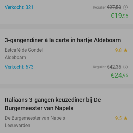
Verkocht: 321
€27
,50
Regulier
€19
,95
favorite_border
3-gangendiner à la carte in hartje Aldeboarn
41%
Eetcafé de Gondel
9.8
star
Aldeboarn
Verkocht: 673
€42
,35
Regulier
€24
,95
favorite_border
Italiaans 3-gangen keuzediner bij De
28%
Burgemeester van Napels
De Burgemeester van Napels
9.5
star
Leeuwarden