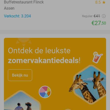
Buffetrestaurant Flinck
8.5
star
Assen
Verkocht: 3.204
€41
Regulier
€27
,50
Ontdek de leukste
zomervakantiedeals
!
Bekijk nu