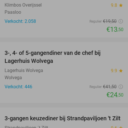
Klimbos Overijssel
9.8
star
Paasloo
Verkocht: 2.058
€19
,50
Regulier
€13
,50
favorite_border
3-, 4- of 5-gangendiner van de chef bij
41%
Lagerhuis Wolvega
Lagerhuis Wolvega
9.9
star
Wolvega
Verkocht: 446
€41
,50
Regulier
€24
,50
favorite_border
3-gangen keuzediner bij Strandpaviljoen 't Zilt
52%
Strandpaviljoen ´t Zilt