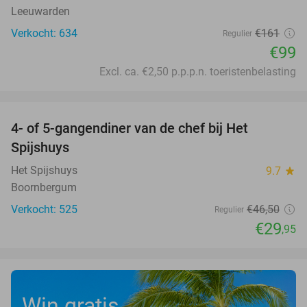
Leeuwarden
Verkocht: 634
€161
Regulier
€99
Excl. ca. €2,50 p.p.p.n. toeristenbelasting
favorite_border
4- of 5-gangendiner van de chef bij Het
36%
Spijshuys
Het Spijshuys
9.7
star
Boornbergum
Verkocht: 525
€46
,50
Regulier
€29
,95
Win gratis