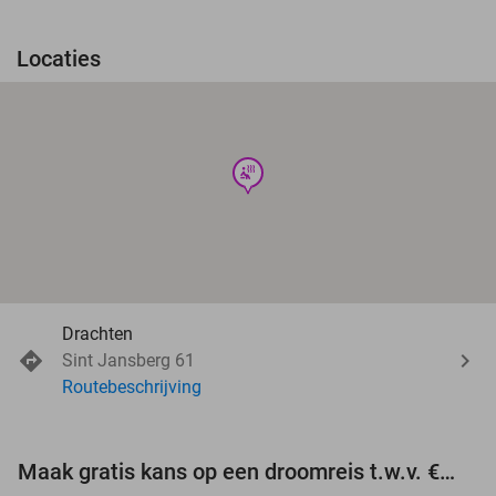
Locaties
wellness
Drachten
Sint Jansberg 61
Routebeschrijving
Maak gratis kans op een droomreis t.w.v. €3.000!