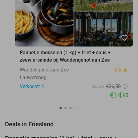
favorite_border
Pannetje mosselen (1 kg) + friet + saus +
zeewiersalade bij Waddengenot aan Zee
Waddengenot aan Zee
9.6
star
Lauwersoog
Verkocht: 4
€26
,50
Regulier
€14
,95
favorite_border
Deals in Friesland