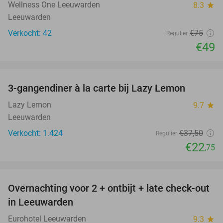
Wellness One Leeuwarden
8.3
star
Leeuwarden
Verkocht: 42
€75
Regulier
€49
favorite_border
3-gangendiner à la carte bij Lazy Lemon
39%
Lazy Lemon
9.7
star
Leeuwarden
Verkocht: 1.424
€37
,50
Regulier
€22
,75
favorite_border
Overnachting voor 2 + ontbijt + late check-out
39%
in Leeuwarden
Eurohotel Leeuwarden
9.3
star