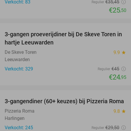
Verkocht: 83
€35
,45
Regulier
€25
,50
favorite_border
3-gangen proeverijdiner bij De Skeve Toren in
45%
hartje Leeuwarden
De Skeve Toren
9.9
star
Leeuwarden
Verkocht: 329
€45
Regulier
€24
,95
favorite_border
3-gangendiner (60+ keuzes) bij Pizzeria Roma
36%
Pizzeria Roma
9.8
star
Harlingen
Verkocht: 245
€29
,50
Regulier