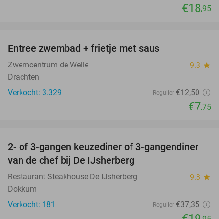
€18
,95
favorite_border
Entree zwembad + frietje met saus
38%
Zwemcentrum de Welle
9.3
star
Drachten
Verkocht: 3.329
€12
,50
Regulier
€7
,75
favorite_border
2- of 3-gangen keuzediner of 3-gangendiner
47%
van de chef bij De IJsherberg
Restaurant Steakhouse De IJsherberg
9.3
star
Dokkum
Verkocht: 181
€37
,35
Regulier
€19
,95