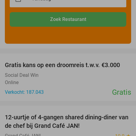
Zoek Restaurant
favorite_border
Gratis kans op een droomreis t.w.v. €3.000
Social Deal Win
Online
Gratis
Verkocht: 187.043
favorite_border
12-uurtje of 4-gangen shared dining-diner van
31%
de chef bij Grand Café JAN!
Grand Café JAN!