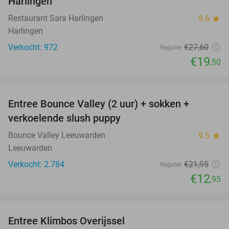
Harlingen
Restaurant Sara Harlingen
9.6
star
Harlingen
Verkocht: 972
€27
,60
Regulier
€19
,50
favorite_border
Entree Bounce Valley (2 uur) + sokken +
41%
verkoelende slush puppy
Bounce Valley Leeuwarden
9.5
star
Leeuwarden
Verkocht: 2.784
€21
,95
Regulier
€12
,95
favorite_border
Entree Klimbos Overijssel
31%