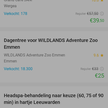
10.0
star
Wergea
Verkocht: 178
€57
,50
Regulier
€39
,50
favorite_border
Dagentree voor WILDLANDS Adventure Zoo
24%
Emmen
WILDLANDS Adventure Zoo Emmen
9.6
star
Emmen
Verkocht: 18.300
€33
Regulier
€25
favorite_border
Headspa-behandeling naar keuze (60, 75 of 90
35%
min) in hartje Leeuwarden