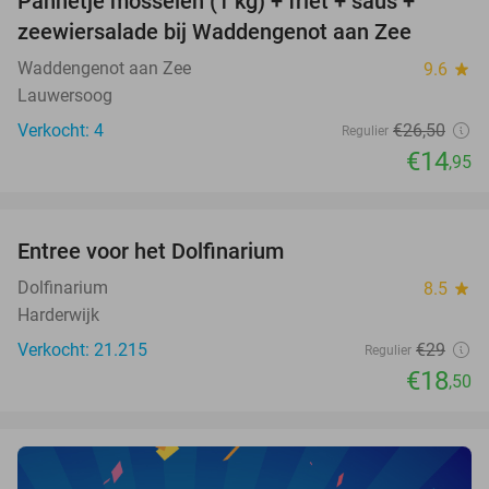
Pannetje mosselen (1 kg) + friet + saus +
44%
NEW
zeewiersalade bij Waddengenot aan Zee
TODAY
Waddengenot aan Zee
9.6
star
Lauwersoog
Verkocht: 4
€26
,50
Regulier
€14
,95
favorite_border
Entree voor het Dolfinarium
36%
Dolfinarium
8.5
star
Harderwijk
Verkocht: 21.215
€29
Regulier
€18
,50