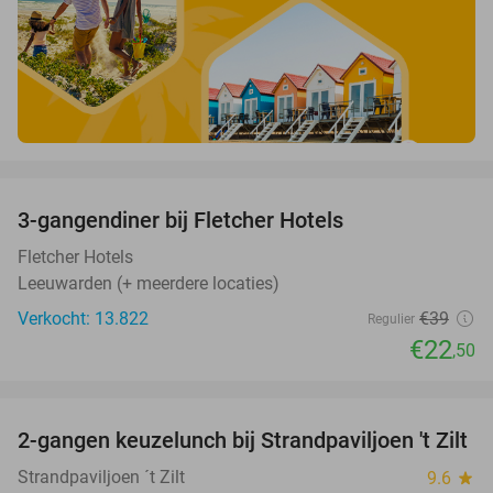
favorite_border
3-gangendiner bij Fletcher Hotels
42%
Fletcher Hotels
Leeuwarden (+ meerdere locaties)
Verkocht: 13.822
€39
Regulier
€22
,50
favorite_border
2-gangen keuzelunch bij Strandpaviljoen 't Zilt
38%
Strandpaviljoen ´t Zilt
9.6
star