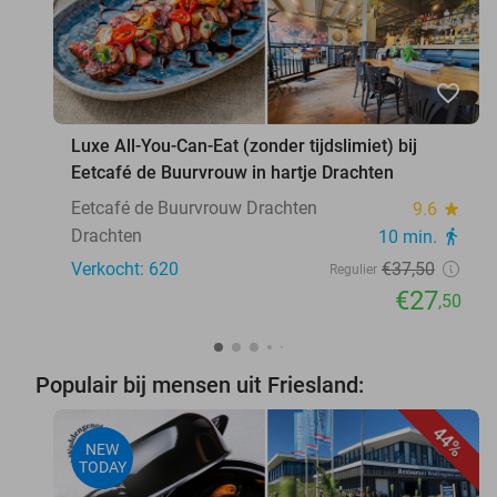
favorite_border
Luxe All-You-Can-Eat (zonder tijdslimiet) bij
Eetcafé de Buurvrouw in hartje Drachten
Eetcafé de Buurvrouw Drachten
9.6
star
Drachten
10 min.
directions_walk
Verkocht: 620
€37
,50
Regulier
€27
,50
Populair bij mensen uit Friesland:
44%
NEW
TODAY