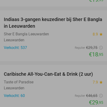
favorite_border
Indiaas 3-gangen keuzediner bij Sher E Bangla
36%
in Leeuwarden
Sher E Bangla Leeuwarden
8.9
star
Leeuwarden
Verkocht: 537
€29
,75
Regulier
€18
,95
favorite_border
Caribische All-You-Can-Eat & Drink (2 uur)
36%
Taste of Paradise
7.9
star
Leeuwarden
Verkocht: 60
€46
,65
Regulier
€29
,95