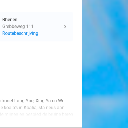
Rhenen
Grebbeweg 111
Routebeschrijving
ntmoet Lang Yue, Xing Ya en Wu
 koala’s in Koalia, sta neus aan
n de mijnen en bespied de bruine beren
e speeljungle RavotAapia, klim langs