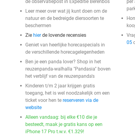
de observatiepost in Expeditie Berenbos
per
park
Leer meer over wat jij kunt doen om de
natuur en de bedreigde diersoorten te
Hon
beschermen
ko
Zie
hier
de lovende recensies
Vra
05
o
Geniet van heerlijke horecaspecials in
de verschillende horecagelegenheden
Ben je een panda lover? Shop in het
reuzenpanda-walhalla "Pandasia" boven
het verblijf van de reuzenpanda's
Kinderen t/m 2 jaar krijgen gratis
toegang, het is wel noodzakelijk om een
ticket voor hen te
reserveren via de
website
Alleen vandaag: bij elke €10 die je
besteedt, maak je gratis kans op een
iPhone 17 Pro t.w.v. €1.329!