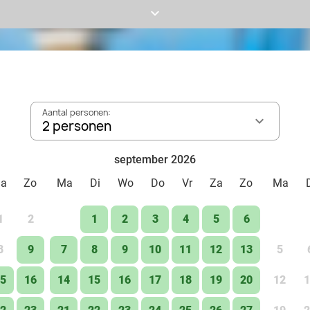
de Afrikaanse dieren in de vernieuwde speeltuin Umkho
keyboard_arrow_down
ringstaartmaki op de springkussens van de Maki Loung
horecaspecials in het Jungle restaurant of het Aziatis
verrassende familieshow vol humor en avontuur van B
Ontmoet de meest prachtige dieren van heel dichtbij en
leefgebied, de bedreiging van wilde soortgenoten en wa
Aantal personen:
beschermen.
2 personen
september 2026
Za
Zo
Ma
Di
Wo
Do
Vr
Za
Zo
Ma
1
2
1
2
3
4
5
6
8
9
7
8
9
10
11
12
13
5
5
16
14
15
16
17
18
19
20
12
1