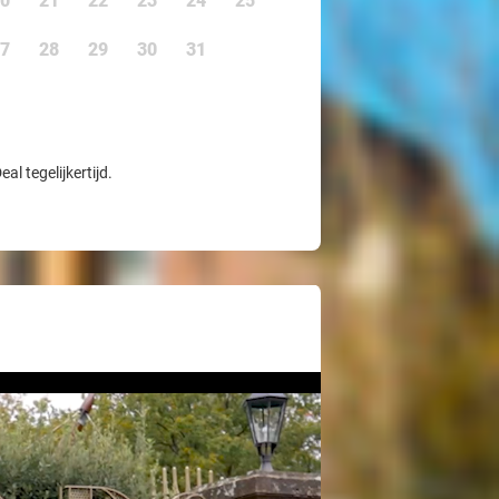
0
21
22
23
24
25
7
28
29
30
31
l tegelijkertijd.