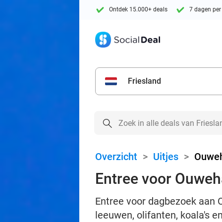
Ontdek 15.000+ deals
7 dagen per
Friesland
Overzicht
>
Uitjes
>
Ouweh
Entree voor Ouweh
Entree voor dagbezoek aan O
leeuwen, olifanten, koala's 