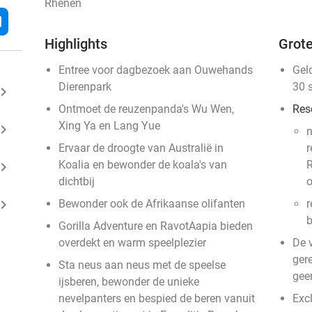
Rhenen
l
Highlights
Grote
Entree voor dagbezoek aan Ouwehands
Gel
Dierenpark
30 
ard_arrow_right
Ontmoet de reuzenpanda's Wu Wen,
Res
Xing Ya en Lang Yue
ard_arrow_right
n
Ervaar de droogte van Australië in
r
Koalia en bewonder de koala's van
R
ard_arrow_right
dichtbij
o
ard_arrow_right
Bewonder ook de Afrikaanse olifanten
r
b
Gorilla Adventure en RavotAapia bieden
overdekt en warm speelplezier
De 
gere
Sta neus aan neus met de speelse
gee
ijsberen, bewonder de unieke
nevelpanters en bespied de beren vanuit
Exc