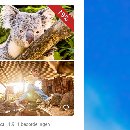
19%
favorite_border
ect • 1.911 beoordelingen