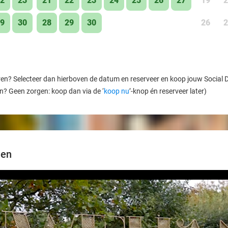
2
23
21
22
23
24
25
26
27
19
2
9
30
28
29
30
26
2
ren? Selecteer dan hierboven de datum en reserveer en koop jouw Social Dea
en? Geen zorgen: koop dan via de ‘
koop nu
’-knop én reserveer later)
nen