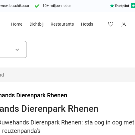
 week beschikbaar
10+ miljoen leden
Home
Dichtbij
Restaurants
Hotels
keyboard_arrow_down
ands Dierenpark Rhenen
ands Dierenpark Rhenen
uwehands Dierenpark Rhenen: sta oog in oog met di
en reuzenpanda's