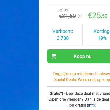
Regulier
€25
€31
,50
,50
Verkocht:
Korting
3.788
19%
shopping_cart
Koop nu
navi
Dagelijks om middernacht nieuw
Social Deals. Wees snel, op = op
Gratis?!
- Deel deze deal met vrien
Kopen drie vrienden? Dan is de deal
jou gratis! (
info
)