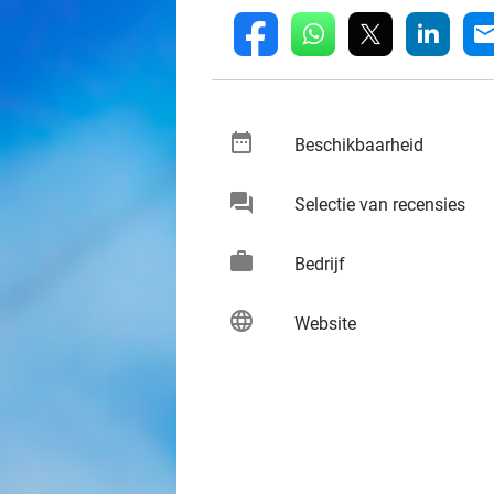
whatsapp
linkedin
fb
mai
date_range
keybo
Beschikbaarheid
chat
keybo
Selectie van recensies
work
keybo
Bedrijf
language
keybo
Website