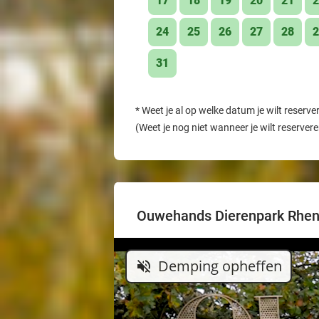
17
18
19
20
21
2
24
25
26
27
28
2
31
*
Weet je al op welke datum je wilt reserve
(Weet je nog niet wanneer je wilt reserver
Ouwehands Dierenpark Rhe
Demping opheffen
volume_off