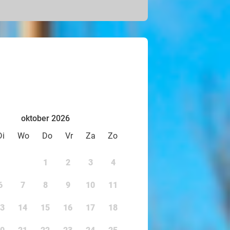
si of spring zo hoog als een
e. Geniet van heerlijke
che Pandasia en ga langs bij de
amboo Bill.
 leer meer over hun natuurlijke
t jij kunt doen om hen te
oktober 2026
Di
Wo
Do
Vr
Za
Zo
1
2
3
4
6
7
8
9
10
11
3
14
15
16
17
18