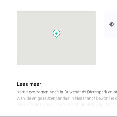
events
Lees meer
Kom deze zomer langs in Ouwehands Dierenpark en o
Wen, de enige reuzenpanda’s in Nederland! Bewonder de
neus met de ijsberen, ga op avontuur bij de gorilla’s i
in Het Berenbos. Hang zelf de beest uit in de overdekt