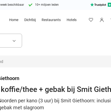
 week beschikbaar
10+ miljoen leden
Home
Dichtbij
Restaurants
Hotels
keyboard_arrow_down
Giethoorn
koffie/thee + gebak bij Smit Giet
oorden per kano (3 uur) bij Smit Giethoorn: inclusi
lgebak met slagroom