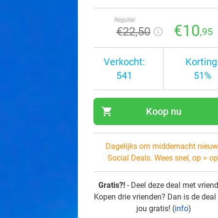
Regulier
€10
€22
,50
,95
Verkocht:
Korting
541
51%
shopping_cart
Koop nu
navi
Dagelijks om middernacht nieuw
Social Deals. Wees snel, op = op
Gratis?!
- Deel deze deal met vrien
Kopen drie vrienden? Dan is de deal
jou gratis! (
info
)