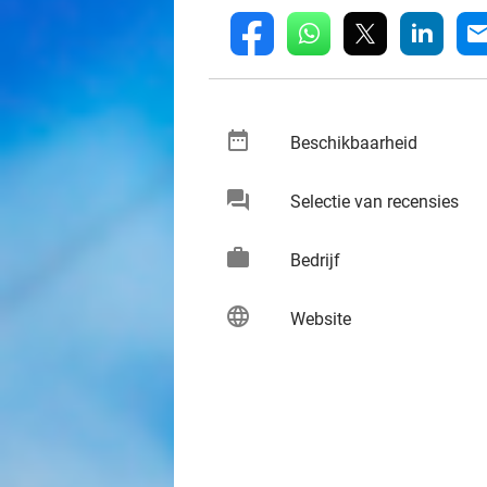
whatsapp
linkedin
fb
mai
date_range
keybo
Beschikbaarheid
chat
keybo
Selectie van recensies
work
keybo
Bedrijf
language
keybo
Website