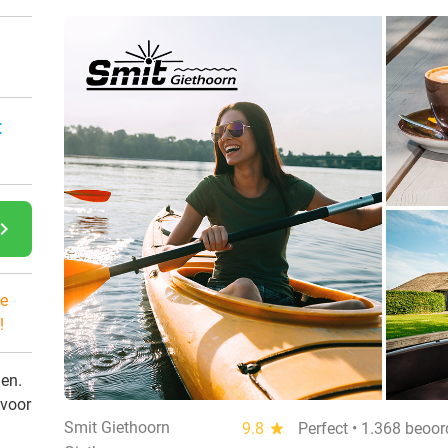
:
gate_next
e
!
den.
 voor
Smit Giethoorn
9.8
star
Perfect • 1.368 beoor