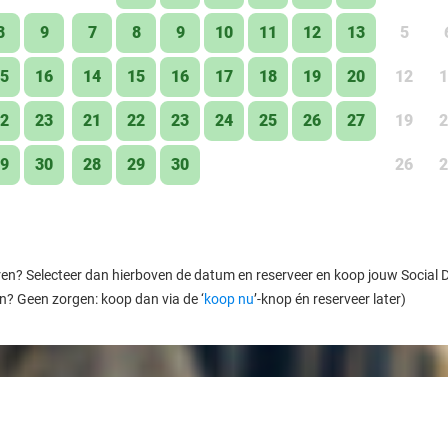
8
9
7
8
9
10
11
12
13
5
5
16
14
15
16
17
18
19
20
12
1
2
23
21
22
23
24
25
26
27
19
2
9
30
28
29
30
26
2
ren? Selecteer dan hierboven de datum en reserveer en koop jouw Social Dea
en? Geen zorgen: koop dan via de ‘
koop nu
’-knop én reserveer later)