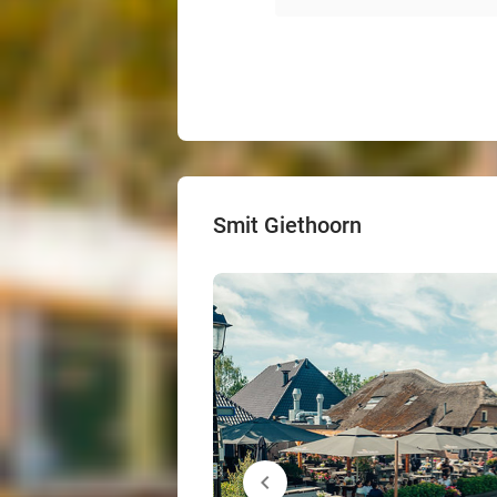
Smit Giethoorn
chevron_left