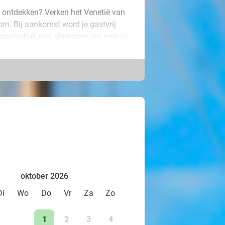
en ontdekken? Verken het Venetië van
rn. Bij aankomst word je gastvrij
 appelgebak met slagroom om mee te
ur lang op ontdekkingstocht door dit
kanalen. Door de idyllische huizen
n andere wereld. Perfect als sportief
oktober 2026
Di
Wo
Do
Vr
Za
Zo
1
2
3
4