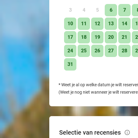
3
4
5
6
7
10
11
12
13
14
1
17
18
19
20
21
2
24
25
26
27
28
2
31
*
Weet je al op welke datum je wilt reserve
(Weet je nog niet wanneer je wilt reserver
Selectie van recensies
info_outlined