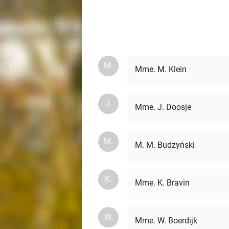
M.
Mme. M. Klein
J.
Mme. J. Doosje
M.
M. M. Budzyński
K.
Mme. K. Bravin
W.
Mme. W. Boerdijk