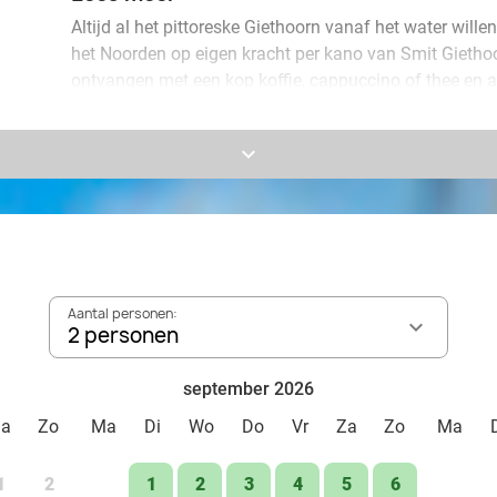
Altijd al het pittoreske Giethoorn vanaf het water will
het Noorden op eigen kracht per kano van Smit Giethoo
ontvangen met een kop koffie, cappuccino of thee en
nemen.
keyboard_arrow_down
Daarna stap je in je 2- of 3-persoonskano en ga je 3 u
prachtige waterdorp met een labyrint van grachten en 
aan de oever en de groene natuur waan jij je even in ee
uitje met familie, vrienden of collega's!
Aantal personen:
2 personen
september 2026
Za
Zo
Ma
Di
Wo
Do
Vr
Za
Zo
Ma
1
2
1
2
3
4
5
6