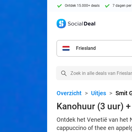
Ontdek 15.000+ deals
7 dagen per
Friesland
Overzicht
>
Uitjes
>
Smit 
Kanohuur (3 uur) + 
Ontdek het Venetië van het N
cappuccino of thee en appe