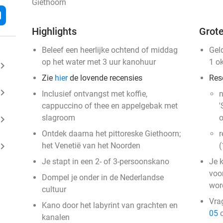
Giethoorn
l
Highlights
Grote
Beleef een heerlijke ochtend of middag
Gel
op het water met 3 uur kanohuur
1 o
ard_arrow_right
Zie
hier
de lovende recensies
Res
ard_arrow_right
Inclusief ontvangst met koffie,
n
cappuccino of thee en appelgebak met
'
slagroom
o
ard_arrow_right
Ontdek daarna het pittoreske Giethoorn;
r
ard_arrow_right
het Venetië van het Noorden
(
Je stapt in een 2- of 3-persoonskano
Je 
voo
Dompel je onder in de Nederlandse
wor
cultuur
Vra
Kano door het labyrint van grachten en
05
o
kanalen