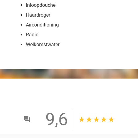
Inloopdouche
Haardroger
Airconditioning
Radio
Welkomstwater
9,6