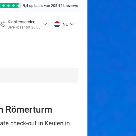
9,4
op basis van
205.924 reviews
Klantenservice
NL
Bereikbaar tot 23:00
am Römerturm
late check-out in Keulen in