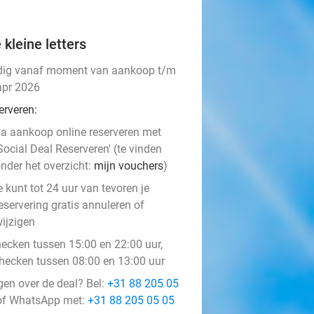
 kleine letters
dig vanaf moment van aankoop t/m
apr 2026
erveren:
a aankoop online reserveren met
Social Deal Reserveren' (te vinden
nder het overzicht:
mijn vouchers
)
e kunt tot 24 uur van tevoren je
eservering gratis annuleren of
ijzigen
hecken tussen 15:00 en 22:00 uur,
checken tussen 08:00 en 13:00 uur
gen over de deal? Bel:
+31 88 205 05
f WhatsApp met:
+31 88 205 05 05