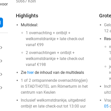
50667 Köln
 voor
Highlights
Grote
l
Multideal:
Gel
12 
1 overnachting + ontbijt +
welkomstdrankje + late check-out
Res
vanaf €99
n
ard_arrow_right
2 overnachtingen + ontbijt +
'
welkomstdrankje + late check-out
o
ard_arrow_right
vanaf €198
j
Zie
hier
de inhoud van de multideals
r
ard_arrow_right
w
1 of 2 ontspannende overnachting(en)
in STADTHOTEL am Römerturm in het
Inc
ard_arrow_right
centrum van Keulen
uit
Inclusief welkomstdrankje, uitgebreid
Vra
ontbijt en late check-out tot 13:00 uur
05
o