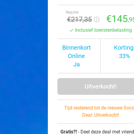
Regulier
€145
€217
,35
,9
Inclusief toeristenbelasting
Binnenkort
Korting
Online
33%
Ja
Uitverkocht!
Tijd resterend tot de nieuwe Soci
Deal:
Uitverkocht!
Gratis?!
- Deel deze deal met vrien