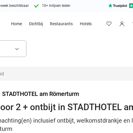
 week beschikbaar
10+ miljoen leden
Home
Dichtbij
Restaurants
Hotels
keyboard_arrow_down
>
STADTHOTEL am Römerturm
voor 2 + ontbijt in STADTHOTEL 
achting(en) inclusief ontbijt, welkomstdrankje en 
turm