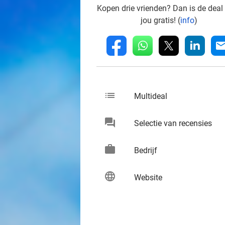
Kopen drie vrienden? Dan is de deal
jou gratis! (
info
)
whatsapp
linkedin
fb
mai
list
keybo
Multideal
chat
keybo
Selectie van recensies
work
keybo
Bedrijf
language
keybo
Website