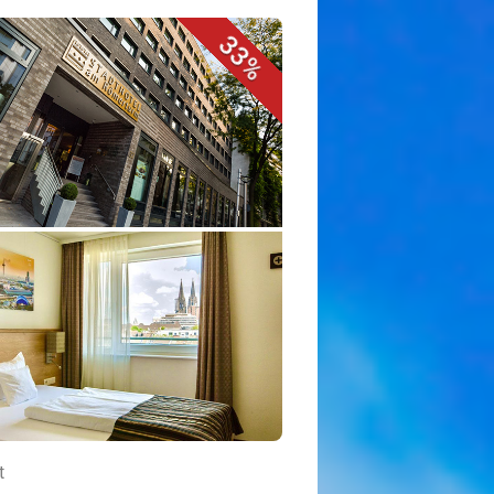
33%
t