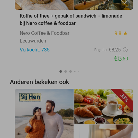
favorite_border
Koffie of thee + gebak of sandwich + limonade
bij Nero coffee & foodbar
Nero Coffee & Foodbar
9.8
star
Leeuwarden
Verkocht: 735
€8
,25
Regulier
€5
,50
Anderen bekeken ook
38%