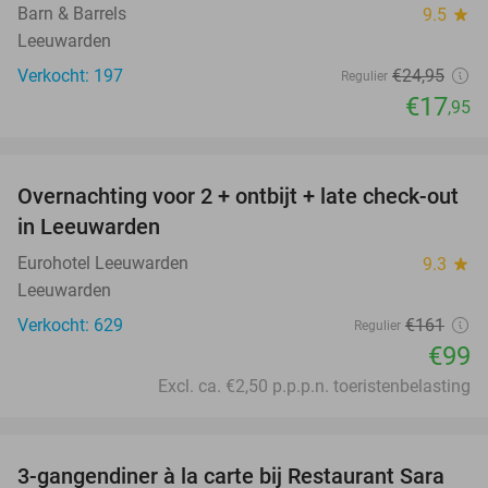
Barn & Barrels
9.5
star
Leeuwarden
Verkocht: 197
€24
,95
Regulier
€17
,95
favorite_border
Overnachting voor 2 + ontbijt + late check-out
39%
in Leeuwarden
Eurohotel Leeuwarden
9.3
star
Leeuwarden
Verkocht: 629
€161
Regulier
€99
Excl. ca. €2,50 p.p.p.n. toeristenbelasting
favorite_border
3-gangendiner à la carte bij Restaurant Sara
29%