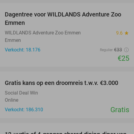
Dagentree voor WILDLANDS Adventure Zoo
24%
Emmen
WILDLANDS Adventure Zoo Emmen
9.6
star
Emmen
Verkocht: 18.176
€33
Regulier
€25
favorite_border
Gratis kans op een droomreis t.w.v. €3.000
Social Deal Win
Online
Gratis
Verkocht: 186.310
favorite_border