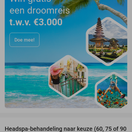
een droomreis
t.w.v. €3.000
Doe mee!
favorite_border
Headspa-behandeling naar keuze (60, 75 of 90
35%