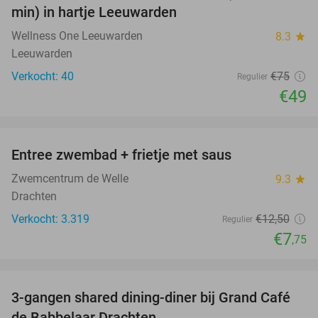
min) in hartje Leeuwarden
Wellness One Leeuwarden
8.3
star
Leeuwarden
Verkocht: 40
€75
Regulier
€49
favorite_border
Entree zwembad + frietje met saus
38%
Zwemcentrum de Welle
9.3
star
Drachten
Verkocht: 3.319
€12
,50
Regulier
€7
,75
favorite_border
3-gangen shared dining-diner bij Grand Café
43%
de Babbelaar Drachten