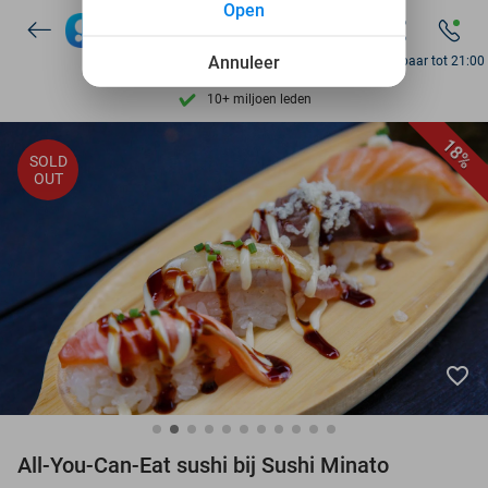
Open
7 dagen per week beschikbaar
10+ miljoen leden
Annuleer
Bereikbaar tot 21:00
9,4
op basis van
206.200 reviews
Ontdek 15.000+ deals
18%
SOLD
7 dagen per week beschikbaar
OUT
10+ miljoen leden
favorite_border
All-You-Can-Eat sushi bij Sushi Minato