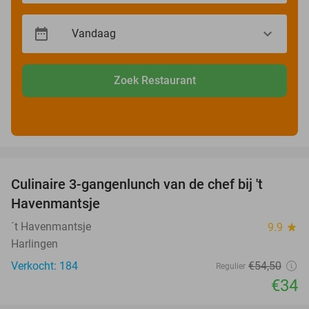
Zoek Restaurant
favorite_border
Culinaire 3-gangenlunch van de chef bij 't
38%
Havenmantsje
´t Havenmantsje
9.9
star
Harlingen
Verkocht: 184
€54
,50
Regulier
€34
favorite_border