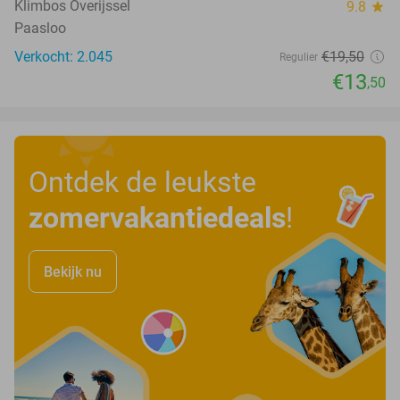
Klimbos Overijssel
9.8
star
Paasloo
Verkocht: 2.045
€19
,50
Regulier
€13
,50
Ontdek de leukste
zomervakantiedeals
!
Bekijk nu