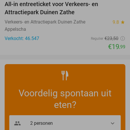
All-in entreeticket voor Verkeers- en
15%
Attractiepark Duinen Zathe
Verkeers- en Attractiepark Duinen Zathe
9.8
star
Appelscha
Verkocht: 46.547
€23
,50
Regulier
€19
,99
Voordelig spontaan uit
eten?