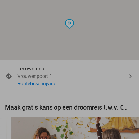
food
Leeuwarden
Vrouwenpoort 1
Routebeschrijving
Maak gratis kans op een droomreis t.w.v. €3.000!