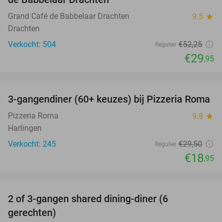
Grand Café de Babbelaar Drachten
9.5
star
Drachten
Verkocht: 504
€52
,25
Regulier
€29
,95
favorite_border
3-gangendiner (60+ keuzes) bij Pizzeria Roma
36%
Pizzeria Roma
9.8
star
Harlingen
Verkocht: 245
€29
,50
Regulier
€18
,95
favorite_border
2 of 3-gangen shared dining-diner (6
46%
gerechten)