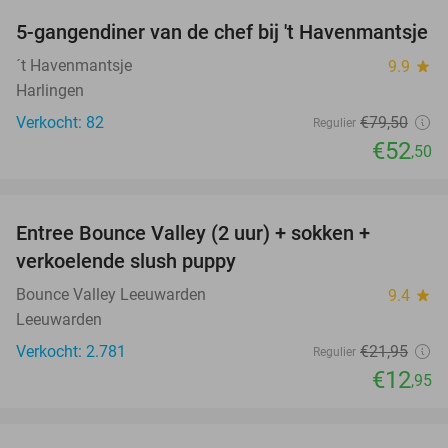
5-gangendiner van de chef bij 't Havenmantsje
34%
´t Havenmantsje
9.9
star
Harlingen
Verkocht: 82
€79
,50
Regulier
€52
,50
favorite_border
Entree Bounce Valley (2 uur) + sokken +
41%
verkoelende slush puppy
Bounce Valley Leeuwarden
9.4
star
Leeuwarden
Verkocht: 2.781
€21
,95
Regulier
€12
,95
favorite_border