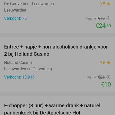
De Gouverneur Leeuwarden
9.5
star
Leeuwarden
Verkocht: 761
€45
Regulier
€24
,50
favorite_border
Entree + hapje + non-alcoholisch drankje voor
52%
2 bij Holland Casino
Holland Casino
9.6
star
Leeuwarden (+12 locaties)
Verkocht: 10.916
€21
Regulier
€10
favorite_border
E-chopper (3 uur) + warme drank + naturel
40%
pannenkoek bij De Appelsche Hof