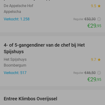
De Appelsche Hof
9.5
star
Appelscha
Verkocht: 1.258
€50
,30
Regulier
€29
,95
favorite_border
4- of 5-gangendiner van de chef bij Het
36%
Spijshuys
Het Spijshuys
9.7
star
Boornbergum
Verkocht: 517
€46
,50
Regulier
€29
,95
favorite_border
Entree Klimbos Overijssel
31%