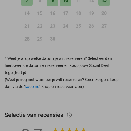
7
8
9
10
11
12
13
14
15
16
17
18
19
20
21
22
23
24
25
26
27
28
29
30
*
Weet je al op welke datum je wilt reserveren? Selecteer dan
hierboven de datum en reserveer en koop jouw Social Deal
tegelijkertijd.
(Weet je nog niet wanneer je wilt reserveren? Geen zorgen: koop
dan via de ‘
koop nu
’-knop én reserveer later)
Selectie van recensies
info_outlined