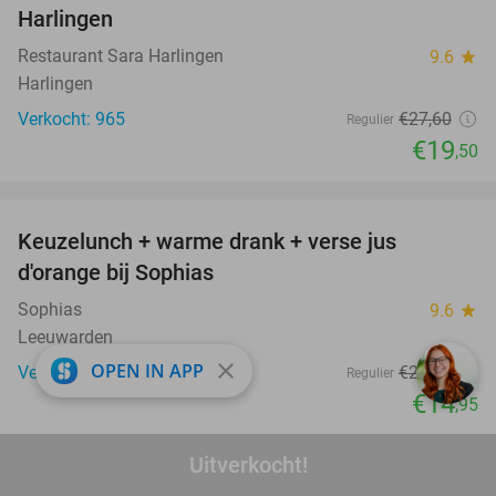
Harlingen
Restaurant Sara Harlingen
9.6
star
Harlingen
Verkocht: 965
€27
,60
Regulier
€19
,50
favorite_border
Keuzelunch + warme drank + verse jus
30%
d'orange bij Sophias
Sophias
9.6
star
Leeuwarden
close
OPEN IN APP
Verkocht: 1.042
€21
,25
Regulier
€14
,95
favorite_border
Uitverkocht!
Overnachting voor 2 + evt. ontbijt en 3-