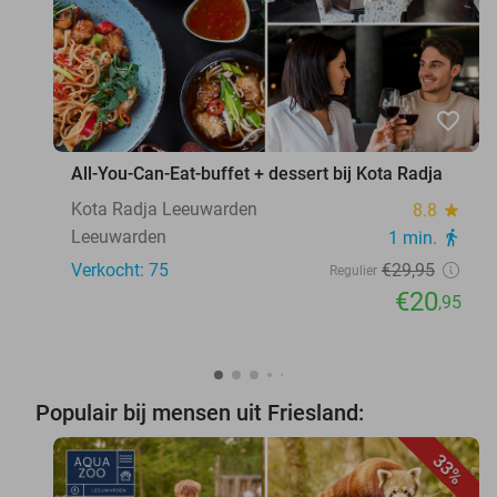
favorite_border
All-You-Can-Eat-buffet + dessert bij Kota Radja
Kota Radja Leeuwarden
8.8
star
Leeuwarden
1 min.
directions_walk
Verkocht: 75
€29
,95
Regulier
€20
,95
Populair bij mensen uit Friesland:
33%