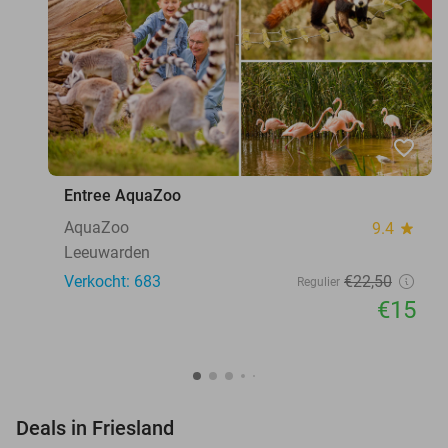
favorite_border
Entree AquaZoo
AquaZoo
9.4
star
Leeuwarden
Verkocht: 683
€22
,50
Regulier
€15
favorite_border
Deals in Friesland