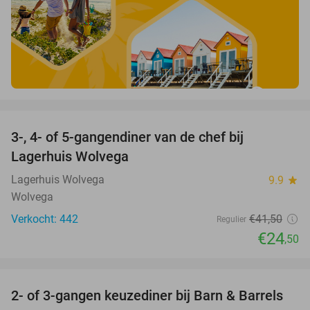
favorite_border
3-, 4- of 5-gangendiner van de chef bij
41%
Lagerhuis Wolvega
Lagerhuis Wolvega
9.9
star
Wolvega
Verkocht: 442
€41
,50
Regulier
€24
,50
favorite_border
2- of 3-gangen keuzediner bij Barn & Barrels
28%