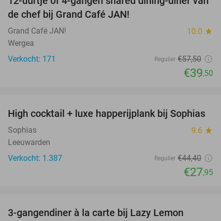
12-uurtje of 4-gangen shared dining-diner van
31%
de chef bij Grand Café JAN!
Grand Café JAN!
10.0
star
Wergea
Verkocht: 171
€57
,50
Regulier
€39
,50
favorite_border
High cocktail + luxe happerijplank bij Sophias
37%
Sophias
9.6
star
Leeuwarden
Verkocht: 1.387
€44
,40
Regulier
€27
,95
favorite_border
3-gangendiner à la carte bij Lazy Lemon
39%