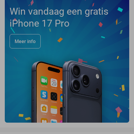
Win vandaag een gratis
iPhone 17 Pro
Meer info
favorite_border