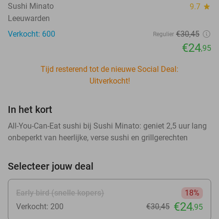
Sushi Minato
9.7
star
Leeuwarden
Verkocht: 600
€30
,45
Regulier
€24
,95
Tijd resterend tot de nieuwe Social Deal:
Uitverkocht!
In het kort
All-You-Can-Eat sushi bij Sushi Minato: geniet 2,5 uur lang
onbeperkt van heerlijke, verse sushi en grillgerechten
Selecteer jouw deal
Early bird (snelle kopers)
18%
€24
Verkocht: 200
€30
,45
,95