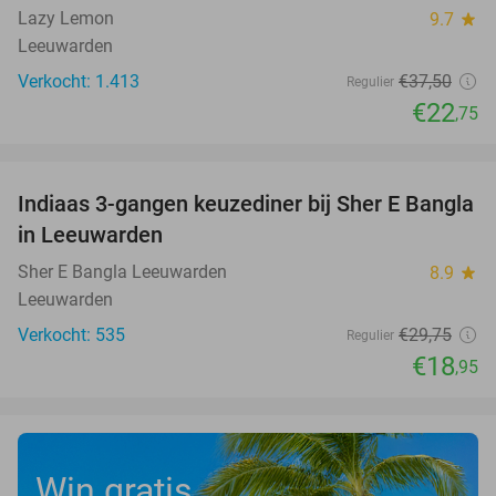
Lazy Lemon
9.7
star
Leeuwarden
Verkocht: 1.413
€37
,50
Regulier
€22
,75
favorite_border
Indiaas 3-gangen keuzediner bij Sher E Bangla
36%
in Leeuwarden
Sher E Bangla Leeuwarden
8.9
star
Leeuwarden
Verkocht: 535
€29
,75
Regulier
€18
,95
Win gratis