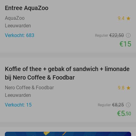
Entree AquaZoo
33%
AquaZoo
9.4
star
Leeuwarden
Verkocht: 683
€22
,50
Regulier
€15
favorite_border
Koffie of thee + gebak of sandwich + limonade
33%
NEW
bij Nero Coffee & Foodbar
TODAY
Nero Coffee & Foodbar
9.8
star
Leeuwarden
Verkocht: 15
€8
,25
Regulier
€5
,50