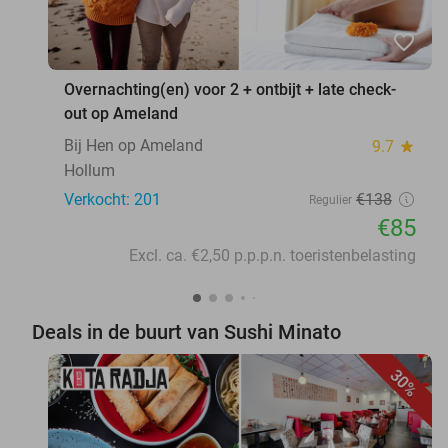
favorite_border
Overnachting(en) voor 2 + ontbijt + late check-
out op Ameland
Bij Hen op Ameland
9.7
star
Hollum
Verkocht: 201
€138
Regulier
€85
Excl. ca. €2,50 p.p.p.n. toeristenbelasting
Deals in de buurt van Sushi Minato
30%