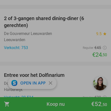
favorite_border
2 of 3-gangen shared dining-diner (6
46%
gerechten)
De Gouverneur Leeuwarden
9.5
star
Leeuwarden
Verkocht: 753
€45
Regulier
€24
,50
favorite_border
Entree voor het Dolfinarium
36%
close
OPEN IN APP
Dolfinarium
8.5
star
Harderwijk
Verkocht: 20.534
€29
Regulier
€52
shopping_cart
Koop nu
€18
,50
,50