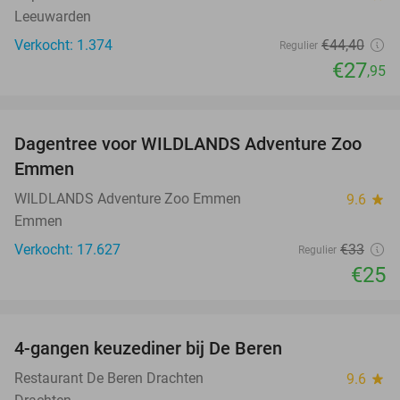
Leeuwarden
Verkocht: 1.374
€44
,40
Regulier
€27
,95
favorite_border
Dagentree voor WILDLANDS Adventure Zoo
24%
Emmen
WILDLANDS Adventure Zoo Emmen
9.6
star
Emmen
Verkocht: 17.627
€33
Regulier
€25
favorite_border
4-gangen keuzediner bij De Beren
43%
Restaurant De Beren Drachten
9.6
star