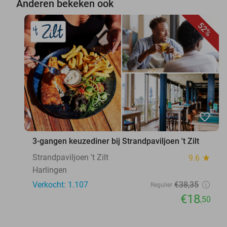
Anderen bekeken ook
52%
favorite_border
3-gangen keuzediner bij Strandpaviljoen 't Zilt
Strandpaviljoen 't Zilt
9.6
star
Harlingen
Verkocht: 1.107
€38
,35
Regulier
€18
,50