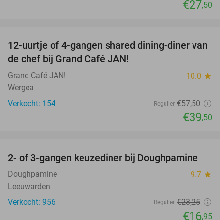
€27
,50
favorite_border
12-uurtje of 4-gangen shared dining-diner van
31%
de chef bij Grand Café JAN!
Grand Café JAN!
10.0
star
Wergea
Verkocht: 154
€57
,50
Regulier
€39
,50
favorite_border
2- of 3-gangen keuzediner bij Doughpamine
27%
Doughpamine
9.7
star
Leeuwarden
Verkocht: 956
€23
,25
Regulier
€16
,95