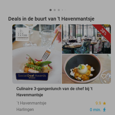
Deals in de buurt van 't Havenmantsje
38%
favorite_border
Culinaire 3-gangenlunch van de chef bij 't
Havenmantsje
´t Havenmantsje
9.9
star
Harlingen
0 min.
directions_walk