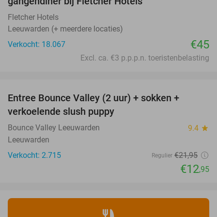
gangendiner bij Fletcher Hotels
Fletcher Hotels
Leeuwarden (+ meerdere locaties)
€45
Verkocht: 18.067
Excl. ca. €3 p.p.p.n. toeristenbelasting
favorite_border
Entree Bounce Valley (2 uur) + sokken +
41%
verkoelende slush puppy
Bounce Valley Leeuwarden
9.4
star
Leeuwarden
Verkocht: 2.715
€21
,95
Regulier
€12
,95