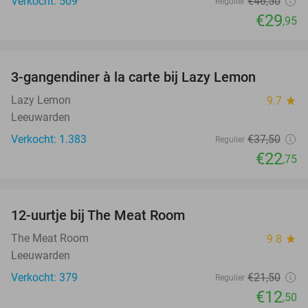
Verkocht: 509
€46
,50
Regulier
€29
,95
favorite_border
3-gangendiner à la carte bij Lazy Lemon
39%
Lazy Lemon
9.7
star
Leeuwarden
Verkocht: 1.383
€37
,50
Regulier
€22
,75
favorite_border
12-uurtje bij The Meat Room
42%
The Meat Room
9.8
star
Leeuwarden
Verkocht: 379
€21
,50
Regulier
€12
,50