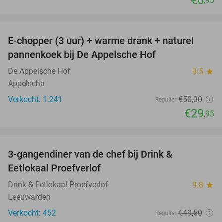
€6
,95
favorite_border
E-chopper (3 uur) + warme drank + naturel
40%
pannenkoek bij De Appelsche Hof
De Appelsche Hof
9.5
star
Appelscha
Verkocht: 1.241
€50
,30
Regulier
€29
,95
favorite_border
3-gangendiner van de chef bij Drink &
44%
Eetlokaal Proefverlof
Drink & Eetlokaal Proefverlof
9.8
star
Leeuwarden
Verkocht: 452
€49
,50
Regulier