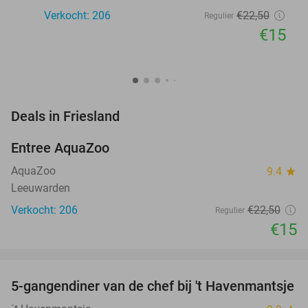
Verkocht: 206
€22
,50
Regulier
€15
favorite_border
Deals in Friesland
Entree AquaZoo
33%
NEW
TODAY
AquaZoo
9.4
star
Leeuwarden
Verkocht: 206
€22
,50
Regulier
€15
favorite_border
5-gangendiner van de chef bij 't Havenmantsje
34%