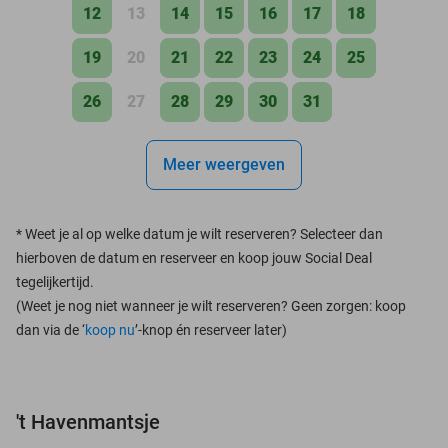
12
13
14
15
16
17
18
19
20
21
22
23
24
25
26
27
28
29
30
31
Meer weergeven
*
Weet je al op welke datum je wilt reserveren? Selecteer dan
hierboven de datum en reserveer en koop jouw Social Deal
tegelijkertijd.
(Weet je nog niet wanneer je wilt reserveren? Geen zorgen: koop
dan via de ‘
koop nu
’-knop én reserveer later)
't Havenmantsje