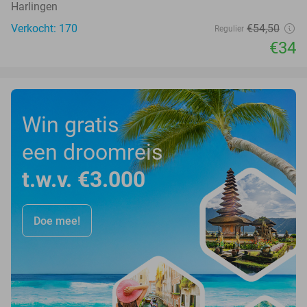
Harlingen
Verkocht: 170
€54
,50
Regulier
€34
Win gratis
een droomreis
t.w.v. €3.000
Doe mee!