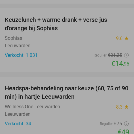
favorite_border
Keuzelunch + warme drank + verse jus
30%
d'orange bij Sophias
Sophias
9.6
star
Leeuwarden
Verkocht: 1.031
€21
,25
Regulier
€14
,95
favorite_border
Headspa-behandeling naar keuze (60, 75 of 90
35%
min) in hartje Leeuwarden
Wellness One Leeuwarden
8.3
star
Leeuwarden
Verkocht: 34
€75
Regulier
€49