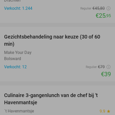
Drachten
Verkocht: 1.244
€45
,80
Regulier
€25
,95
favorite_border
Gezichtsbehandeling naar keuze (30 of 60
51%
min)
Make Your Day
Bolsward
Verkocht: 12
€79
Regulier
€39
favorite_border
Culinaire 3-gangenlunch van de chef bij 't
38%
Havenmantsje
´t Havenmantsje
9.9
star