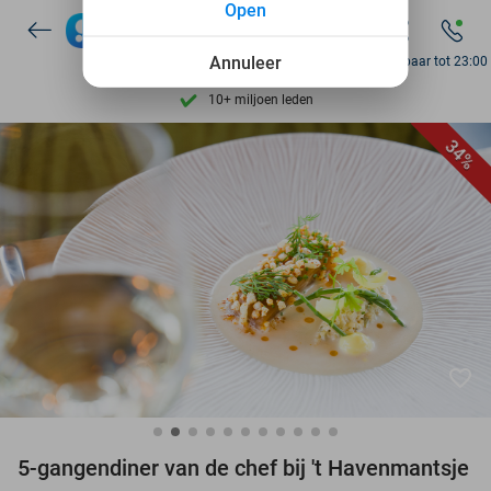
Open
7 dagen per week beschikbaar
10+ miljoen leden
Annuleer
Bereikbaar tot 23:00
9,4
op basis van
205.993 reviews
Ontdek 15.000+ deals
34%
7 dagen per week beschikbaar
10+ miljoen leden
favorite_border
5-gangendiner van de chef bij 't Havenmantsje