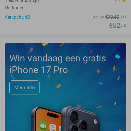
´t Havenmantsje
9.9
star
Harlingen
Verkocht: 63
€79
,50
Regulier
€52
,50
Win vandaag een gratis
iPhone 17 Pro
Meer info