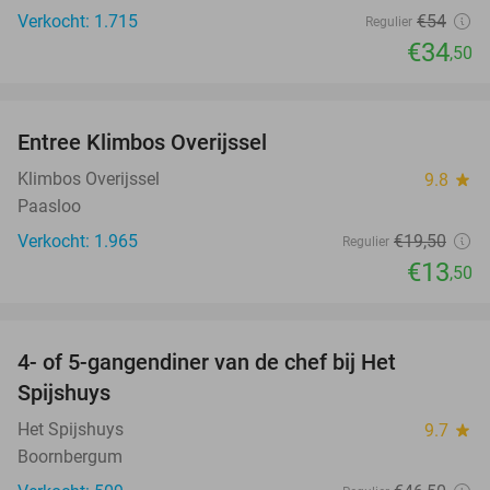
Verkocht: 1.715
€54
Regulier
€34
,50
favorite_border
Entree Klimbos Overijssel
31%
Klimbos Overijssel
9.8
star
Paasloo
Verkocht: 1.965
€19
,50
Regulier
€13
,50
favorite_border
4- of 5-gangendiner van de chef bij Het
36%
Spijshuys
Het Spijshuys
9.7
star
Boornbergum