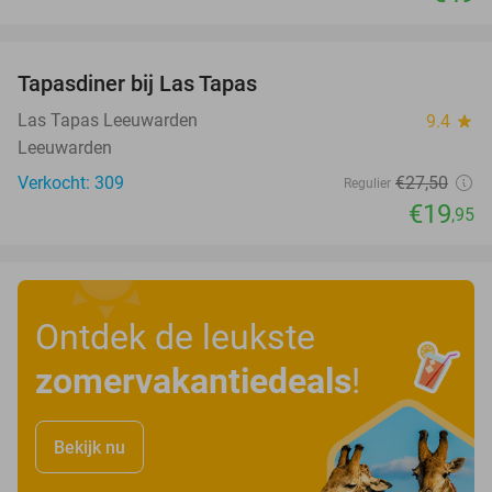
favorite_border
Tapasdiner bij Las Tapas
27%
Las Tapas Leeuwarden
9.4
star
Leeuwarden
Verkocht: 309
€27
,50
Regulier
€19
,95
Ontdek de leukste
zomervakantiedeals
!
Bekijk nu