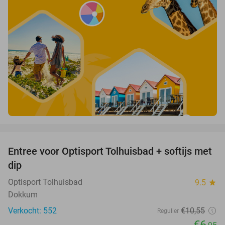
favorite_border
Entree voor Optisport Tolhuisbad + softijs met
34%
dip
Optisport Tolhuisbad
9.5
star
Dokkum
Verkocht: 552
€10
,55
Regulier