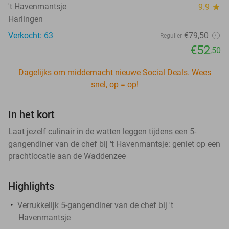
't Havenmantsje
9.9
star
Harlingen
Verkocht: 63
€79
,50
Regulier
€52
,50
Dagelijks om middernacht nieuwe Social Deals. Wees
snel, op = op!
In het kort
Laat jezelf culinair in de watten leggen tijdens een 5-
gangendiner van de chef bij 't Havenmantsje: geniet op een
prachtlocatie aan de Waddenzee
Highlights
Verrukkelijk 5-gangendiner van de chef bij 't
Havenmantsje