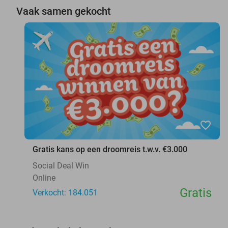
Vaak samen gekocht
favorite_border
Gratis kans op een droomreis t.w.v. €3.000
Social Deal Win
Online
Gratis
Verkocht: 184.051