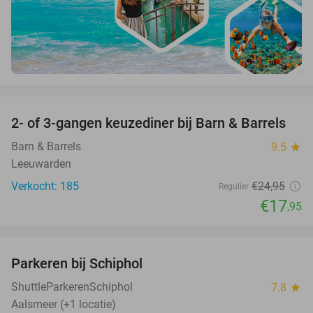
favorite_border
2- of 3-gangen keuzediner bij Barn & Barrels
28%
Barn & Barrels
9.5
star
Leeuwarden
Verkocht: 185
€24
,95
Regulier
€17
,95
favorite_border
Parkeren bij Schiphol
36%
ShuttleParkerenSchiphol
7.8
star
Aalsmeer (+1 locatie)