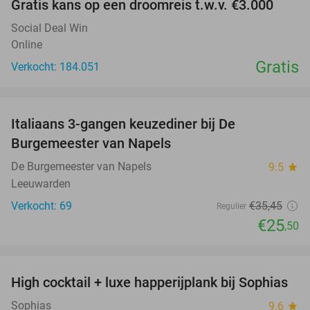
Gratis kans op een droomreis t.w.v. €3.000
Social Deal Win
Online
Gratis
Verkocht: 184.051
favorite_border
Italiaans 3-gangen keuzediner bij De
28%
Burgemeester van Napels
De Burgemeester van Napels
9.5
star
Leeuwarden
Verkocht: 69
€35
,45
Regulier
€25
,50
favorite_border
High cocktail + luxe happerijplank bij Sophias
37%
Sophias
9.6
star