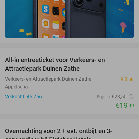
favorite_border
All-in entreeticket voor Verkeers- en
15%
Attractiepark Duinen Zathe
Verkeers- en Attractiepark Duinen Zathe
9.8
star
Appelscha
Verkocht: 45.756
€23
,50
Regulier
€19
,99
favorite_border
Overnachting voor 2 + evt. ontbijt en 3-