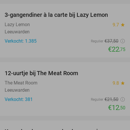
favorite_border
3-gangendiner à la carte bij Lazy Lemon
39%
Lazy Lemon
9.7
star
Leeuwarden
Verkocht: 1.385
€37
,50
Regulier
€22
,75
favorite_border
12-uurtje bij The Meat Room
42%
The Meat Room
9.8
star
Leeuwarden
Verkocht: 381
€21
,50
Regulier
€12
,50
favorite_border