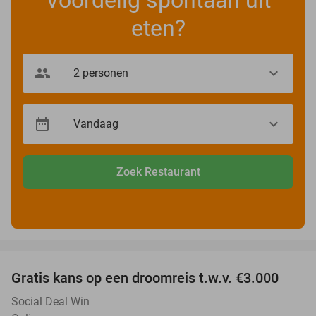
Voordelig spontaan uit
eten?
Zoek Restaurant
favorite_border
Gratis kans op een droomreis t.w.v. €3.000
Social Deal Win