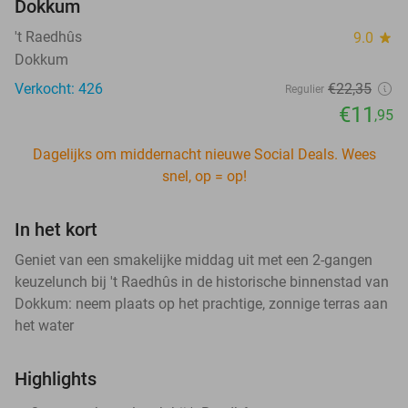
Dokkum
't Raedhûs
9.0
star
Dokkum
Verkocht: 426
€22
,35
Regulier
€11
,95
Dagelijks om middernacht nieuwe Social Deals. Wees
snel, op = op!
In het kort
Geniet van een smakelijke middag uit met een 2-gangen
keuzelunch bij 't Raedhûs in de historische binnenstad van
Dokkum: neem plaats op het prachtige, zonnige terras aan
het water
Highlights