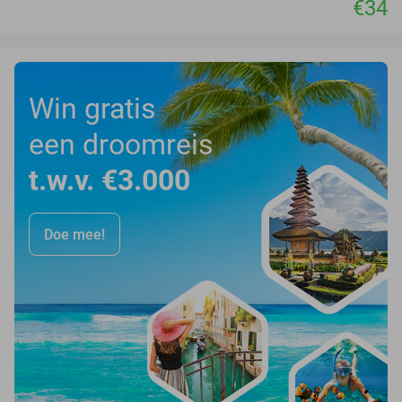
€34
Win gratis
een droomreis
t.w.v. €3.000
Doe mee!