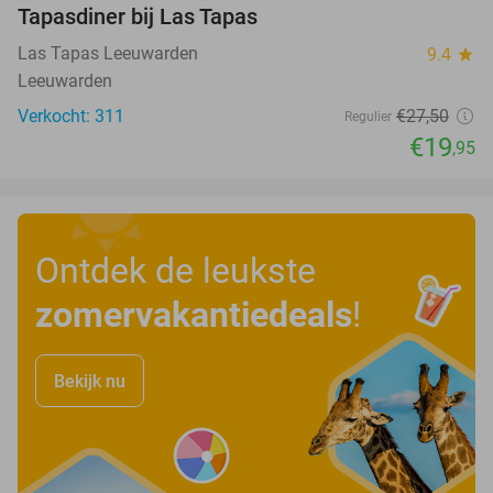
Tapasdiner bij Las Tapas
27%
Las Tapas Leeuwarden
9.4
star
Leeuwarden
Verkocht: 311
€27
,50
Regulier
€19
,95
Ontdek de leukste
zomervakantiedeals
!
Bekijk nu