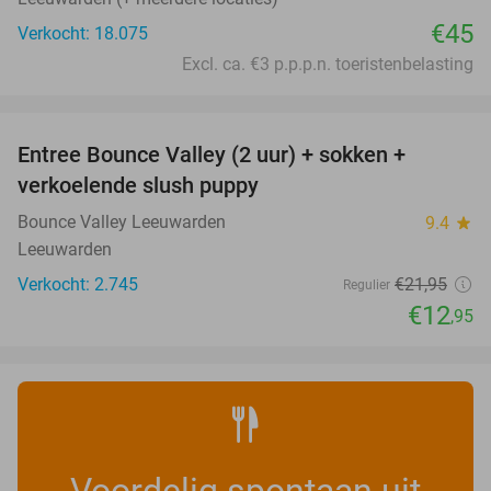
€45
Verkocht: 18.075
Excl. ca. €3 p.p.p.n. toeristenbelasting
favorite_border
Entree Bounce Valley (2 uur) + sokken +
41%
verkoelende slush puppy
Bounce Valley Leeuwarden
9.4
star
Leeuwarden
Verkocht: 2.745
€21
,95
Regulier
€12
,95