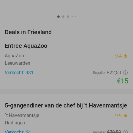
favorite_border
Deals in Friesland
Entree AquaZoo
33%
NEW
TODAY
AquaZoo
9.4
star
Leeuwarden
Verkocht: 331
€22
,50
Regulier
€15
favorite_border
5-gangendiner van de chef bij 't Havenmantsje
34%
´t Havenmantsje
9.9
star
Harlingen
Verkocht: 64
€79
,50
Regulier