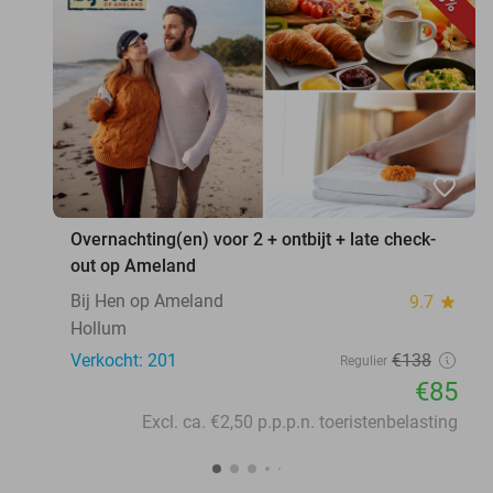
favorite_border
Overnachting(en) voor 2 + ontbijt + late check-
out op Ameland
Bij Hen op Ameland
9.7
star
Hollum
Verkocht: 201
€138
Regulier
€85
Excl. ca. €2,50 p.p.p.n. toeristenbelasting