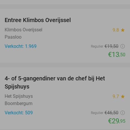
favorite_border
Entree Klimbos Overijssel
31%
Klimbos Overijssel
9.8
star
Paasloo
Verkocht: 1.969
€19
,50
Regulier
€13
,50
favorite_border
4- of 5-gangendiner van de chef bij Het
36%
Spijshuys
Het Spijshuys
9.7
star
Boornbergum
Verkocht: 509
€46
,50
Regulier
€29
,95