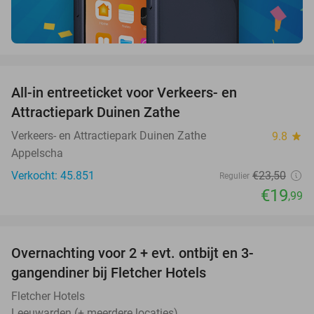
favorite_border
All-in entreeticket voor Verkeers- en
15%
Attractiepark Duinen Zathe
Verkeers- en Attractiepark Duinen Zathe
9.8
star
Appelscha
Verkocht: 45.851
€23
,50
Regulier
€19
,99
favorite_border
Overnachting voor 2 + evt. ontbijt en 3-
gangendiner bij Fletcher Hotels
Fletcher Hotels
Leeuwarden (+ meerdere locaties)