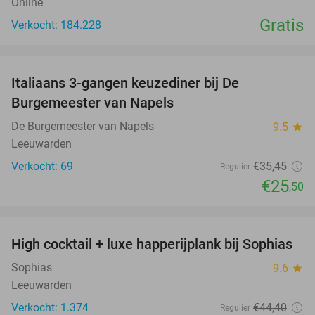
Online
Gratis
Verkocht: 184.228
favorite_border
Italiaans 3-gangen keuzediner bij De
28%
Burgemeester van Napels
De Burgemeester van Napels
9.5
star
Leeuwarden
Verkocht: 69
€35
,45
Regulier
€25
,50
favorite_border
High cocktail + luxe happerijplank bij Sophias
37%
Sophias
9.6
star
Leeuwarden
Verkocht: 1.374
€44
,40
Regulier