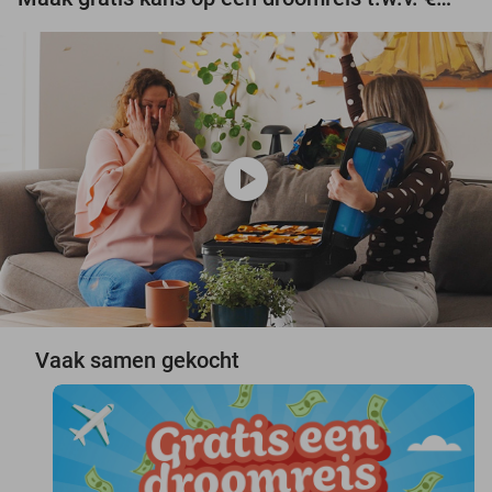
play_circle
Vaak samen gekocht