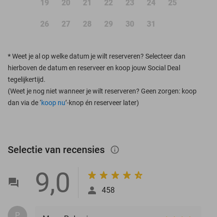
19
20
21
22
23
24
25
26
27
28
29
30
31
*
Weet je al op welke datum je wilt reserveren? Selecteer dan
hierboven de datum en reserveer en koop jouw Social Deal
tegelijkertijd.
(Weet je nog niet wanneer je wilt reserveren? Geen zorgen: koop
dan via de ‘
koop nu
’-knop én reserveer later)
Selectie van recensies
info_outlined
9,0
458
P.