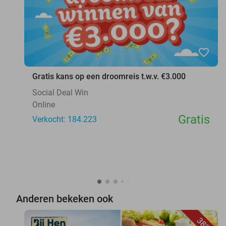
favorite_border
Gratis kans op een droomreis t.w.v. €3.000
Social Deal Win
Online
Gratis
Verkocht: 184.223
Anderen bekeken ook
38%