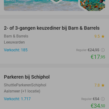
favorite_border
2- of 3-gangen keuzediner bij Barn & Barrels
28%
Barn & Barrels
9.5
star
Leeuwarden
Verkocht: 185
€24
,95
Regulier
€17
,95
favorite_border
Parkeren bij Schiphol
36%
ShuttleParkerenSchiphol
7.8
star
Aalsmeer (+1 locatie)
Verkocht: 1.717
€54
Regulier
€34
,50