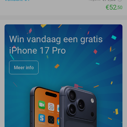
€52
,50
Win vandaag een gratis
iPhone 17 Pro
Meer info