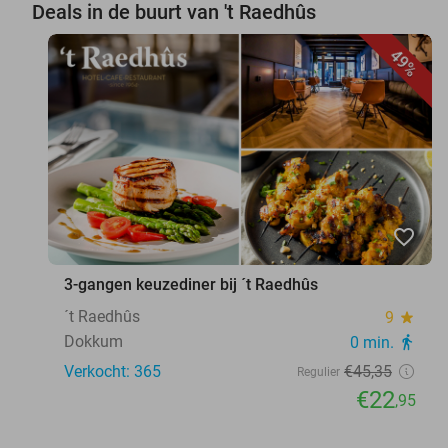
Deals in de buurt van 't Raedhûs
49%
favorite_border
3-gangen keuzediner bij ´t Raedhûs
´t Raedhûs
9
star
Dokkum
0 min.
directions_walk
Verkocht: 365
€45
,35
Regulier
€22
,95