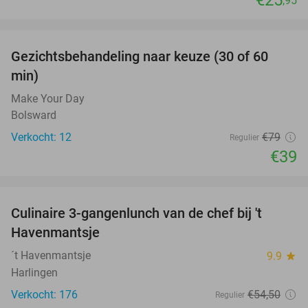
€25
,95
favorite_border
Gezichtsbehandeling naar keuze (30 of 60
51%
min)
Make Your Day
Bolsward
Verkocht: 12
€79
Regulier
€39
favorite_border
Culinaire 3-gangenlunch van de chef bij 't
38%
Havenmantsje
´t Havenmantsje
9.9
star
Harlingen
Verkocht: 176
€54
,50
Regulier