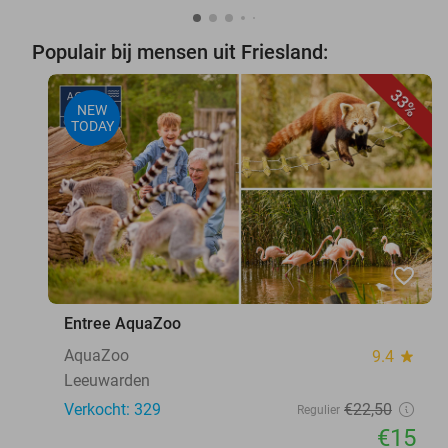
Populair bij mensen uit Friesland:
33%
NEW
TODAY
favorite_border
Entree AquaZoo
AquaZoo
9.4
star
Leeuwarden
Verkocht: 329
€22
,50
Regulier
€15