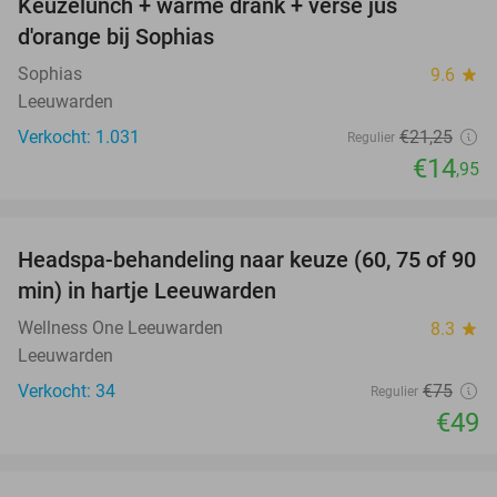
Keuzelunch + warme drank + verse jus
30%
d'orange bij Sophias
Sophias
9.6
star
Leeuwarden
Verkocht: 1.031
€21
,25
Regulier
€14
,95
favorite_border
Headspa-behandeling naar keuze (60, 75 of 90
35%
min) in hartje Leeuwarden
Wellness One Leeuwarden
8.3
star
Leeuwarden
Verkocht: 34
€75
Regulier
€49
favorite_border