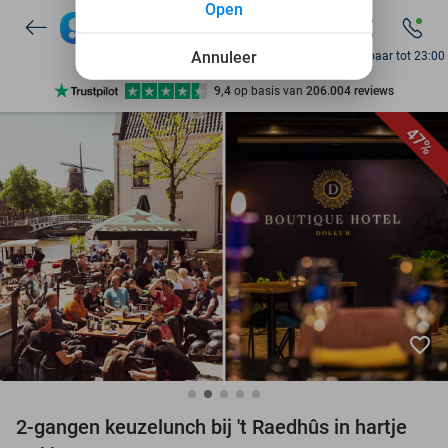
Open
Annuleer
Bereikbaar tot 23:00
Ontdek 15.000+ deals
7 dagen per week beschikbaar
47%
10+ miljoen leden
9,4
op basis van
206.004 reviews
Ontdek 15.000+ deals
7 dagen per week beschikbaar
10+ miljoen leden
favorite_border
2-gangen keuzelunch bij 't Raedhûs in hartje