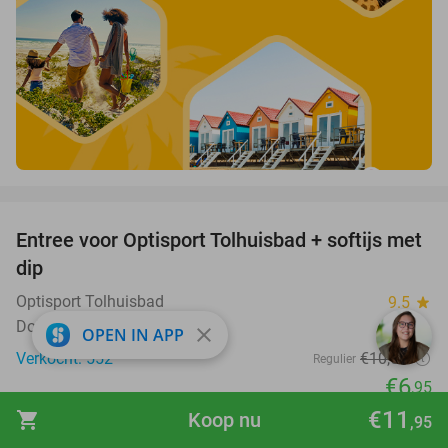
favorite_border
Entree voor Optisport Tolhuisbad + softijs met
34%
dip
Optisport Tolhuisbad
9.5
star
Dokkum
close
OPEN IN APP
Verkocht: 552
€10
,55
Regulier
€6
,95
€11
favorite_border
shopping_cart
Koop nu
,95