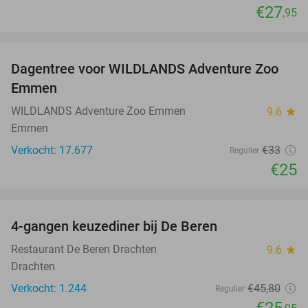
€27
,95
favorite_border
Dagentree voor WILDLANDS Adventure Zoo
24%
Emmen
WILDLANDS Adventure Zoo Emmen
9.6
star
Emmen
Verkocht: 17.677
€33
Regulier
€25
favorite_border
4-gangen keuzediner bij De Beren
43%
Restaurant De Beren Drachten
9.6
star
Drachten
Verkocht: 1.244
€45
,80
Regulier