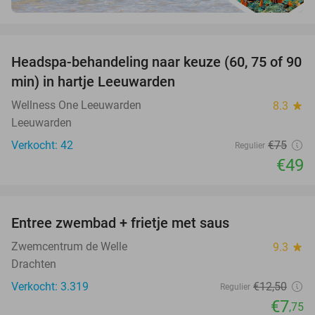
favorite_border
Headspa-behandeling naar keuze (60, 75 of 90
35%
min) in hartje Leeuwarden
Wellness One Leeuwarden
8.3
star
Leeuwarden
Verkocht: 42
€75
Regulier
€49
favorite_border
Entree zwembad + frietje met saus
38%
Zwemcentrum de Welle
9.3
star
Drachten
Verkocht: 3.319
€12
,50
Regulier
€7
,75