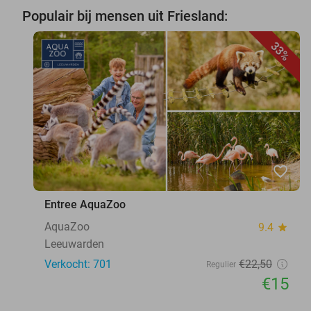
Populair bij mensen uit Friesland:
33%
favorite_border
Entree AquaZoo
AquaZoo
9.4
star
Leeuwarden
Verkocht: 701
€22
,50
Regulier
€15