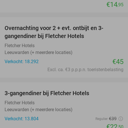
€14
,95
favorite_border
Overnachting voor 2 + evt. ontbijt en 3-
gangendiner bij Fletcher Hotels
Fletcher Hotels
Leeuwarden (+ meerdere locaties)
€45
Verkocht: 18.292
Excl. ca. €3 p.p.p.n. toeristenbelasting
favorite_border
3-gangendiner bij Fletcher Hotels
42%
Fletcher Hotels
Leeuwarden (+ meerdere locaties)
Verkocht: 13.804
€39
Regulier
€22
,50