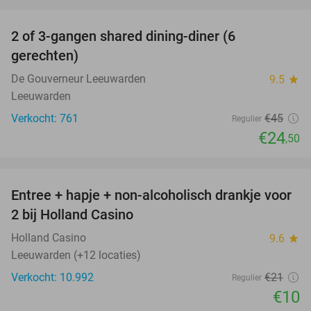
favorite_border
2 of 3-gangen shared dining-diner (6
46%
gerechten)
De Gouverneur Leeuwarden
9.5
star
Leeuwarden
Verkocht: 761
€45
Regulier
€24
,50
favorite_border
Entree + hapje + non-alcoholisch drankje voor
52%
2 bij Holland Casino
Holland Casino
9.6
star
Leeuwarden (+12 locaties)
Verkocht: 10.992
€21
Regulier
€10