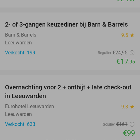
favorite_border
2- of 3-gangen keuzediner bij Barn & Barrels
28%
Barn & Barrels
9.5
star
Leeuwarden
Verkocht: 199
€24
,95
Regulier
€17
,95
favorite_border
Overnachting voor 2 + ontbijt + late check-out
39%
in Leeuwarden
Eurohotel Leeuwarden
9.3
star
Leeuwarden
Verkocht: 633
€161
Regulier
€99