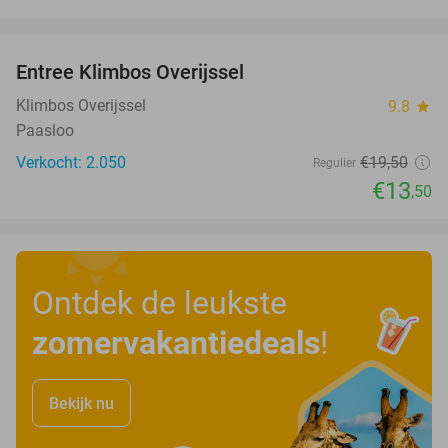
favorite_border
Entree Klimbos Overijssel
31%
Klimbos Overijssel
9.8
star
Paasloo
Verkocht: 2.050
€19
,50
Regulier
€13
,50
Ontdek de leukste
zomervakantiedeals
!
Bekijk nu