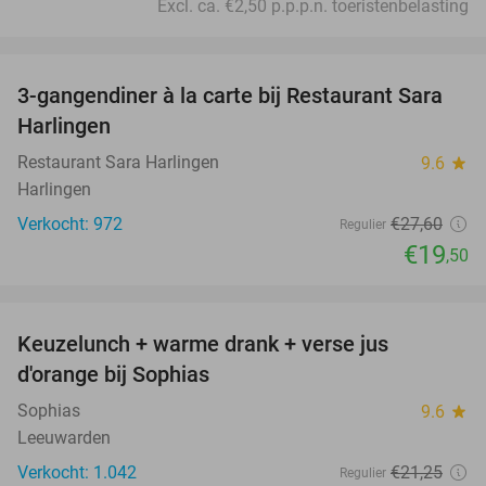
Excl. ca. €2,50 p.p.p.n. toeristenbelasting
favorite_border
3-gangendiner à la carte bij Restaurant Sara
29%
Harlingen
Restaurant Sara Harlingen
9.6
star
Harlingen
Verkocht: 972
€27
,60
Regulier
€19
,50
favorite_border
Keuzelunch + warme drank + verse jus
30%
d'orange bij Sophias
Sophias
9.6
star
Leeuwarden
Verkocht: 1.042
€21
,25
Regulier