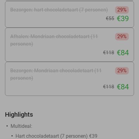
Bezorgen: hart chocoladetaart (7 personen)
29%
€39
€55
Afhalen: Mondriaan chocoladetaart (11
29%
personen)
€84
€118
Bezorgen: Mondriaan chocoladetaart (11
29%
personen)
€84
€118
Highlights
Multideal:
Hart chocoladetaart (7 personen) €39