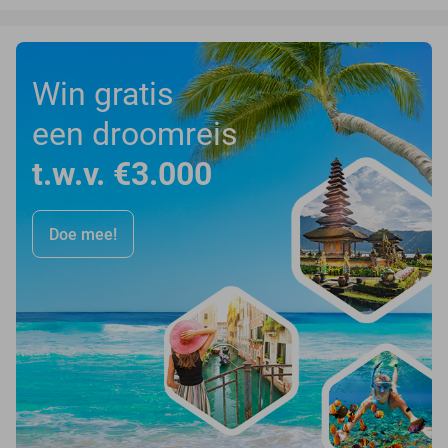
Win gratis
een droomreis
t.w.v. €3.000
Doe mee!