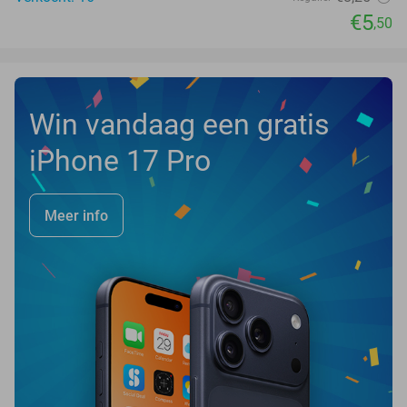
€5
,50
Win vandaag een gratis
iPhone 17 Pro
Meer info