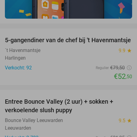
favorite_border
5-gangendiner van de chef bij 't Havenmantsje
34%
´t Havenmantsje
9.9
star
Harlingen
Verkocht: 92
€79
,50
Regulier
€52
,50
favorite_border
Entree Bounce Valley (2 uur) + sokken +
41%
verkoelende slush puppy
Bounce Valley Leeuwarden
9.5
star
Leeuwarden