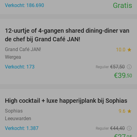
Gratis
Verkocht: 186.690
favorite_border
12-uurtje of 4-gangen shared dining-diner van
31%
de chef bij Grand Café JAN!
Grand Café JAN!
10.0
star
Wergea
Verkocht: 173
€57
,50
Regulier
€39
,50
favorite_border
High cocktail + luxe happerijplank bij Sophias
37%
Sophias
9.6
star
Leeuwarden
Verkocht: 1.387
€44
,40
Regulier