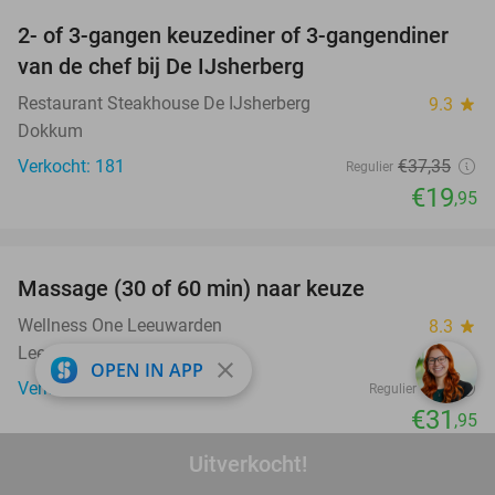
2- of 3-gangen keuzediner of 3-gangendiner
47%
van de chef bij De IJsherberg
Restaurant Steakhouse De IJsherberg
9.3
star
Dokkum
Verkocht: 181
€37
,35
Regulier
€19
,95
favorite_border
Massage (30 of 60 min) naar keuze
47%
Wellness One Leeuwarden
8.3
star
Leeuwarden
close
OPEN IN APP
Verkocht: 137
€60
Regulier
€31
,95
favorite_border
Uitverkocht!