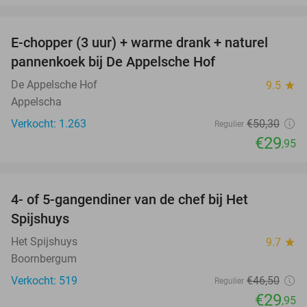
favorite_border
E-chopper (3 uur) + warme drank + naturel
40%
pannenkoek bij De Appelsche Hof
De Appelsche Hof
9.5
star
Appelscha
Verkocht: 1.263
€50
,30
Regulier
€29
,95
favorite_border
4- of 5-gangendiner van de chef bij Het
36%
Spijshuys
Het Spijshuys
9.7
star
Boornbergum
Verkocht: 519
€46
,50
Regulier
€29
,95