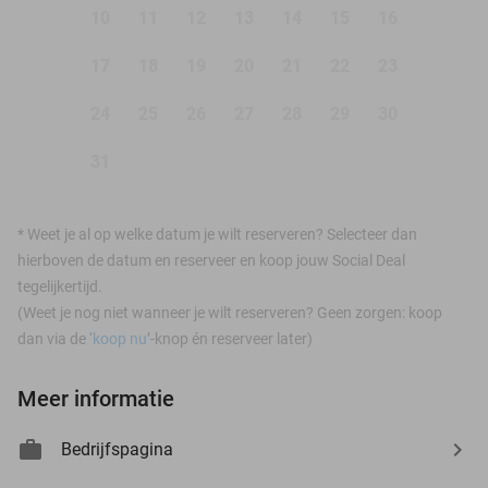
10
11
12
13
14
15
16
17
18
19
20
21
22
23
24
25
26
27
28
29
30
31
*
Weet je al op welke datum je wilt reserveren? Selecteer dan
hierboven de datum en reserveer en koop jouw Social Deal
tegelijkertijd.
(Weet je nog niet wanneer je wilt reserveren? Geen zorgen: koop
dan via de ‘
koop nu
’-knop én reserveer later)
Meer informatie
Bedrijfspagina