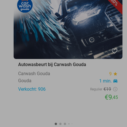
50%
favorite_border
Autowasbeurt bij Carwash Gouda
Carwash Gouda
9
star
Gouda
1 min.
directions_car
Verkocht: 906
€19
Regulier
€9
,45