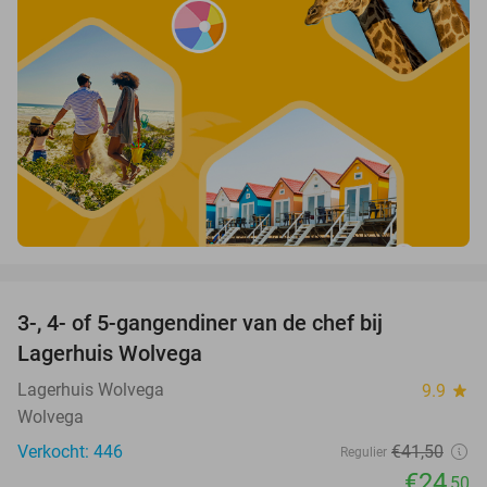
favorite_border
3-, 4- of 5-gangendiner van de chef bij
41%
Lagerhuis Wolvega
Lagerhuis Wolvega
9.9
star
Wolvega
Verkocht: 446
€41
,50
Regulier
€24
,50