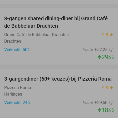
favorite_border
3-gangen shared dining-diner bij Grand Café
43%
de Babbelaar Drachten
Grand Café de Babbelaar Drachten
9.5
star
Drachten
Verkocht: 504
€52
,25
Regulier
€29
,95
favorite_border
3-gangendiner (60+ keuzes) bij Pizzeria Roma
36%
Pizzeria Roma
9.8
star
Harlingen
Verkocht: 245
€29
,50
Regulier
€18
,95