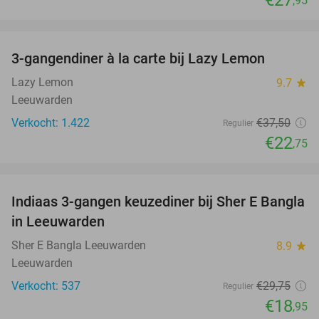
€27
,95
favorite_border
3-gangendiner à la carte bij Lazy Lemon
39%
Lazy Lemon
9.7
star
Leeuwarden
Verkocht: 1.422
€37
,50
Regulier
€22
,75
favorite_border
Indiaas 3-gangen keuzediner bij Sher E Bangla
36%
in Leeuwarden
Sher E Bangla Leeuwarden
8.9
star
Leeuwarden
Verkocht: 537
€29
,75
Regulier
€18
,95