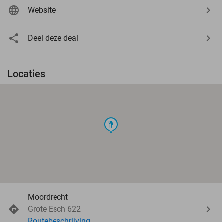
Website
Deel deze deal
Locaties
food
Moordrecht
Grote Esch 622
Routebeschrijving