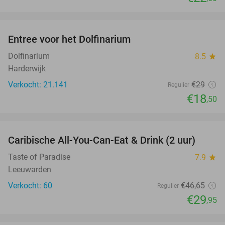
favorite_border
Entree voor het Dolfinarium
36%
Dolfinarium
8.5
star
Harderwijk
Verkocht: 21.141
€29
Regulier
€18
,50
favorite_border
Caribische All-You-Can-Eat & Drink (2 uur)
36%
Taste of Paradise
7.9
star
Leeuwarden
Verkocht: 60
€46
,65
Regulier
€29
,95
favorite_border