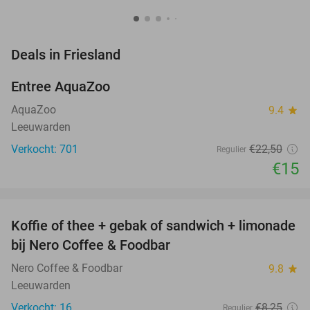
favorite_border
Deals in Friesland
Entree AquaZoo
33%
AquaZoo
9.4
star
Leeuwarden
Verkocht: 701
€22
,50
Regulier
€15
favorite_border
Koffie of thee + gebak of sandwich + limonade
33%
NEW
bij Nero Coffee & Foodbar
TODAY
Nero Coffee & Foodbar
9.8
star
Leeuwarden
Verkocht: 16
€8
,25
Regulier