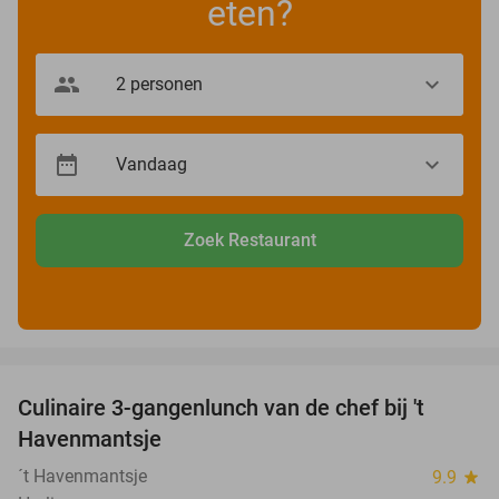
eten?
Zoek Restaurant
favorite_border
Culinaire 3-gangenlunch van de chef bij 't
38%
Havenmantsje
´t Havenmantsje
9.9
star