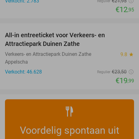
Verkocht: 2.783
€21
,95
Regulier
€12
,95
favorite_border
All-in entreeticket voor Verkeers- en
15%
Attractiepark Duinen Zathe
Verkeers- en Attractiepark Duinen Zathe
9.8
star
Appelscha
Verkocht: 46.628
€23
,50
Regulier
€19
,99
Voordelig spontaan uit