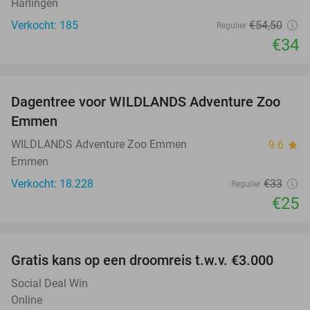
Harlingen
Verkocht: 185
€54
,50
Regulier
€34
favorite_border
Dagentree voor WILDLANDS Adventure Zoo
24%
Emmen
WILDLANDS Adventure Zoo Emmen
9.6
star
Emmen
Verkocht: 18.228
€33
Regulier
€25
favorite_border
Gratis kans op een droomreis t.w.v. €3.000
Social Deal Win
Online