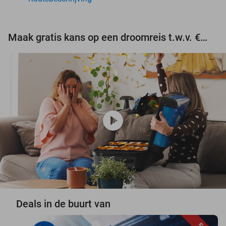
Maak gratis kans op een droomreis t.w.v. €3.000!
play_circle
Deals in de buurt van