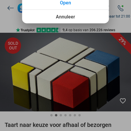
Open
7 dagen per week beschikbaar
10+ miljoen leden
Annuleer
Bereikbaar tot 21:00
9,4
op basis van
206.226 reviews
Ontdek 15.000+ deals
29%
SOLD
7 dagen per week beschikbaar
OUT
10+ miljoen leden
favorite_border
Taart naar keuze voor afhaal of bezorgen