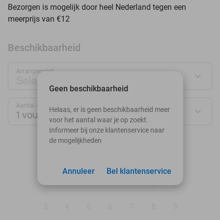
Bezorgen is mogelijk door heel Nederland tegen een
meerprijs van €12
Beschikbaarheid
Arrangement
Selecteer jouw deal
Geen beschikbaarheid
Aantal vouchers:
Helaas, er is geen beschikbaarheid meer
1 voucher
voor het aantal waar je op zoekt.
Informeer bij onze klantenservice naar
de mogelijkheden
augustus 2026
Ma
Di
Wo
Do
Vr
Za
Zo
Annuleer
Bel klantenservice
1
2
3
4
5
6
7
8
9