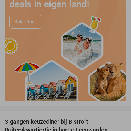
deals in eigen land
!
Bekijk hier
favorite_border
3-gangen keuzediner bij Bistro 't
45%
Ruiterskwartiertje in hartje Leeuwarden