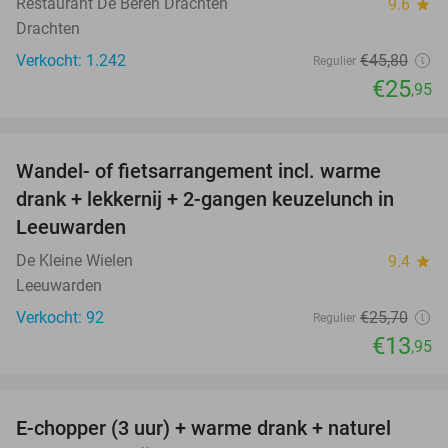
Restaurant De Beren Drachten
9.6
star
Drachten
Verkocht: 1.242
€45
,80
Regulier
€25
,95
favorite_border
Wandel- of fietsarrangement incl. warme
46%
drank + lekkernij + 2-gangen keuzelunch in
Leeuwarden
De Kleine Wielen
9.4
star
Leeuwarden
Verkocht: 92
€25
,70
Regulier
€13
,95
favorite_border
E-chopper (3 uur) + warme drank + naturel
40%