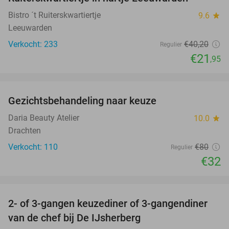
Bistro ´t Ruiterskwartiertje
9.6
star
Leeuwarden
Verkocht: 233
€40
,20
Regulier
€21
,95
favorite_border
Gezichtsbehandeling naar keuze
60%
Daria Beauty Atelier
10.0
star
Drachten
Verkocht: 110
€80
Regulier
€32
favorite_border
2- of 3-gangen keuzediner of 3-gangendiner
47%
van de chef bij De IJsherberg