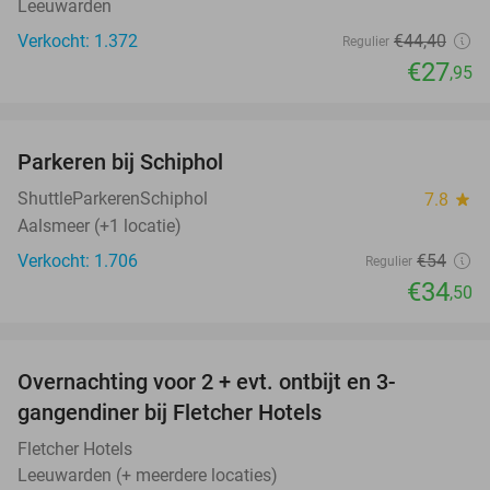
Leeuwarden
Verkocht: 1.372
€44
,40
Regulier
€27
,95
favorite_border
Parkeren bij Schiphol
36%
ShuttleParkerenSchiphol
7.8
star
Aalsmeer (+1 locatie)
Verkocht: 1.706
€54
Regulier
€34
,50
favorite_border
Overnachting voor 2 + evt. ontbijt en 3-
gangendiner bij Fletcher Hotels
Fletcher Hotels
Leeuwarden (+ meerdere locaties)