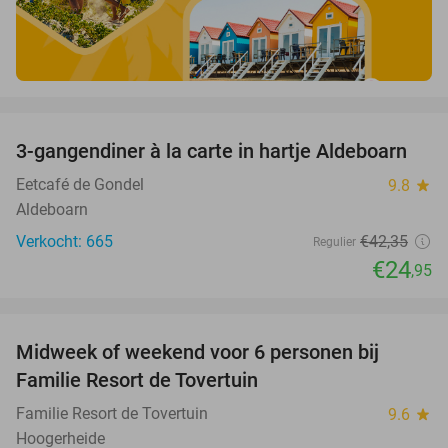
favorite_border
3-gangendiner à la carte in hartje Aldeboarn
41%
Eetcafé de Gondel
9.8
star
Aldeboarn
Verkocht: 665
€42
,35
Regulier
€24
,95
favorite_border
Midweek of weekend voor 6 personen bij
60%
Familie Resort de Tovertuin
Familie Resort de Tovertuin
9.6
star
Hoogerheide