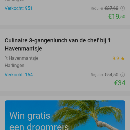
Verkocht: 951
€27
,60
Regulier
€19
,50
favorite_border
Culinaire 3-gangenlunch van de chef bij 't
38%
Havenmantsje
´t Havenmantsje
9.9
star
Harlingen
Verkocht: 164
€54
,50
Regulier
€34
Win gratis
een droomreis