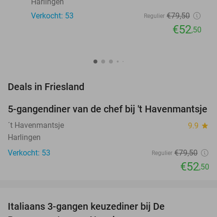
Harlingen
Verkocht: 53
€79
,50
Regulier
€52
,50
favorite_border
Deals in Friesland
5-gangendiner van de chef bij 't Havenmantsje
34%
NEW
TODAY
´t Havenmantsje
9.9
star
Harlingen
Verkocht: 53
€79
,50
Regulier
€52
,50
favorite_border
Italiaans 3-gangen keuzediner bij De
28%