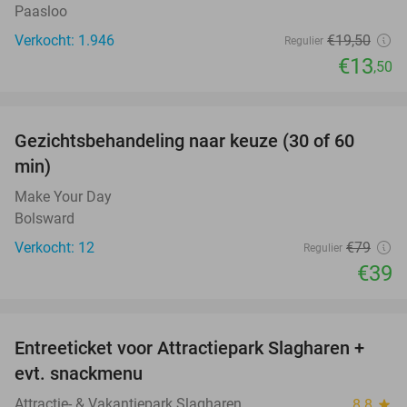
Paasloo
Verkocht: 1.946
€19
,50
Regulier
€13
,50
favorite_border
Gezichtsbehandeling naar keuze (30 of 60
51%
min)
Make Your Day
Bolsward
Verkocht: 12
€79
Regulier
€39
favorite_border
Entreeticket voor Attractiepark Slagharen +
41%
evt. snackmenu
Attractie- & Vakantiepark Slagharen
8.8
star