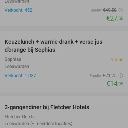
Leeuwarden
Verkocht: 452
€49
,50
Regulier
€27
,50
favorite_border
Keuzelunch + warme drank + verse jus
30%
d'orange bij Sophias
Sophias
9.6
star
Leeuwarden
Verkocht: 1.027
€21
,25
Regulier
€14
,95
favorite_border
3-gangendiner bij Fletcher Hotels
42%
Fletcher Hotels
Leeuwarden (+ meerdere locaties)