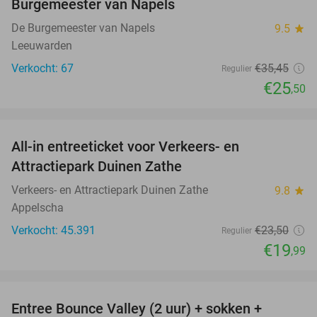
Burgemeester van Napels
De Burgemeester van Napels
9.5
star
Leeuwarden
Verkocht: 67
€35
,45
Regulier
€25
,50
favorite_border
All-in entreeticket voor Verkeers- en
15%
Attractiepark Duinen Zathe
Verkeers- en Attractiepark Duinen Zathe
9.8
star
Appelscha
Verkocht: 45.391
€23
,50
Regulier
€19
,99
favorite_border
Entree Bounce Valley (2 uur) + sokken +
41%