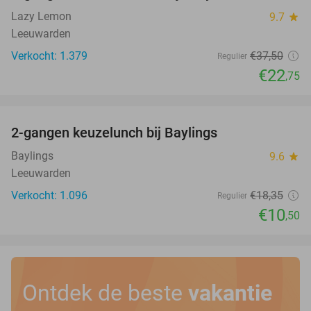
Lazy Lemon
9.7
star
Leeuwarden
Verkocht: 1.379
€37
,50
Regulier
€22
,75
favorite_border
2-gangen keuzelunch bij Baylings
43%
Baylings
9.6
star
Leeuwarden
Verkocht: 1.096
€18
,35
Regulier
€10
,50
Ontdek de beste
vakantie