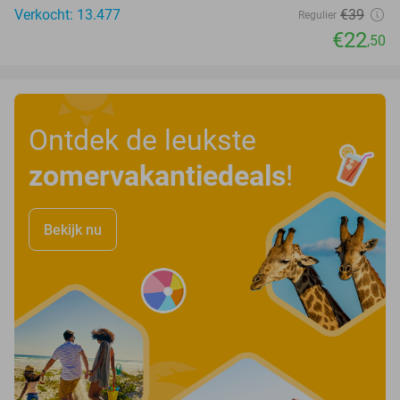
Verkocht: 13.477
€39
Regulier
€22
,50
Ontdek de leukste
zomervakantiedeals
!
Bekijk nu