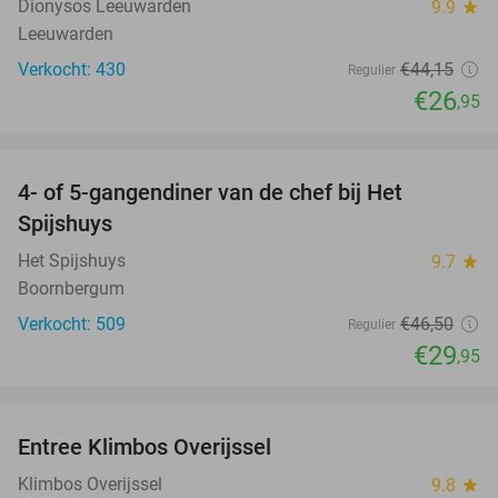
Dionysos Leeuwarden
9.9
star
Leeuwarden
Verkocht: 430
€44
,15
Regulier
€26
,95
favorite_border
4- of 5-gangendiner van de chef bij Het
36%
Spijshuys
Het Spijshuys
9.7
star
Boornbergum
Verkocht: 509
€46
,50
Regulier
€29
,95
favorite_border
Entree Klimbos Overijssel
31%
Klimbos Overijssel
9.8
star