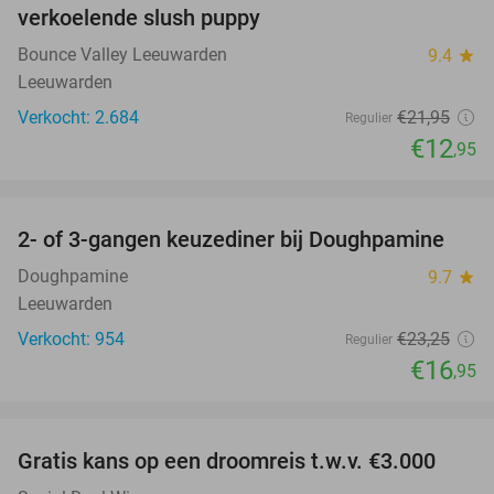
verkoelende slush puppy
Bounce Valley Leeuwarden
9.4
star
Leeuwarden
Verkocht: 2.684
€21
,95
Regulier
€12
,95
favorite_border
2- of 3-gangen keuzediner bij Doughpamine
27%
Doughpamine
9.7
star
Leeuwarden
Verkocht: 954
€23
,25
Regulier
€16
,95
favorite_border
Gratis kans op een droomreis t.w.v. €3.000