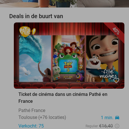
Deals in de buurt van
40%
favorite_border
Ticket de cinéma dans un cinéma Pathé en
France
Pathé France
Toulouse (+76 locaties)
1 min.
directions_car
Verkocht: 75
€16
,40
Regulier