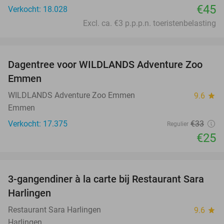
€45
Verkocht: 18.028
Excl. ca. €3 p.p.p.n. toeristenbelasting
favorite_border
Dagentree voor WILDLANDS Adventure Zoo
24%
Emmen
WILDLANDS Adventure Zoo Emmen
9.6
star
Emmen
Verkocht: 17.375
€33
Regulier
€25
favorite_border
3-gangendiner à la carte bij Restaurant Sara
29%
Harlingen
Restaurant Sara Harlingen
9.6
star
Harlingen