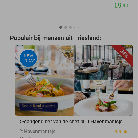
€9
,90
Populair bij mensen uit Friesland:
34%
NEW
TODAY
favorite_border
5-gangendiner van de chef bij 't Havenmantsje
´t Havenmantsje
9.9
star