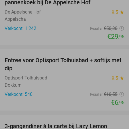
pannenkoek bij De Appelsche Hof
De Appelsche Hof
9.5
star
Appelscha
Verkocht: 1.242
€50
,30
Regulier
€29
,95
favorite_border
Entree voor Optisport Tolhuisbad + softijs met
34%
dip
Optisport Tolhuisbad
9.5
star
Dokkum
Verkocht: 540
€10
,55
Regulier
€6
,95
favorite_border
3-gangendiner à la carte bij Lazy Lemon
39%