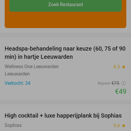
Zoek Restaurant
favorite_border
Headspa-behandeling naar keuze (60, 75 of 90
35%
min) in hartje Leeuwarden
Wellness One Leeuwarden
8.3
star
Leeuwarden
Verkocht: 34
€75
Regulier
€49
favorite_border
High cocktail + luxe happerijplank bij Sophias
37%
Sophias
9.6
star