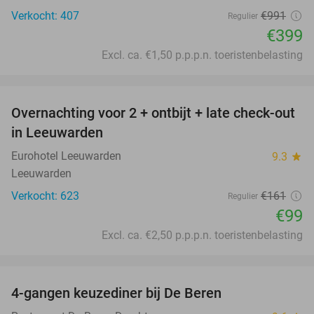
Verkocht: 407
€991
Regulier
€399
Excl. ca. €1,50 p.p.p.n. toeristenbelasting
favorite_border
Overnachting voor 2 + ontbijt + late check-out
39%
in Leeuwarden
Eurohotel Leeuwarden
9.3
star
Leeuwarden
Verkocht: 623
€161
Regulier
€99
Excl. ca. €2,50 p.p.p.n. toeristenbelasting
favorite_border
4-gangen keuzediner bij De Beren
43%