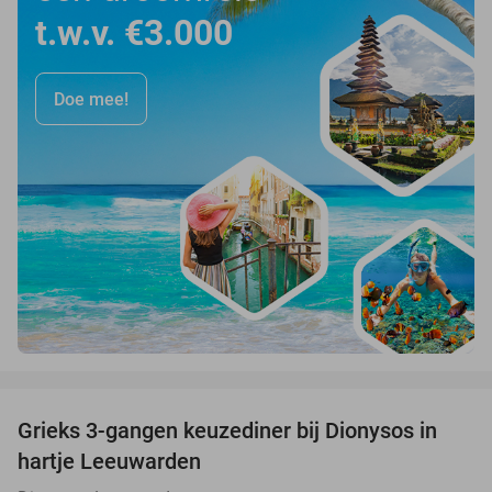
t.w.v. €3.000
Doe mee!
favorite_border
Grieks 3-gangen keuzediner bij Dionysos in
39%
hartje Leeuwarden