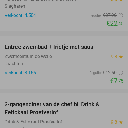
Slagharen
Verkocht: 4.584
€37
,90
Regulier
€22
,40
favorite_border
Entree zwembad + frietje met saus
38%
Zwemcentrum de Welle
9.3
star
Drachten
Verkocht: 3.155
€12
,50
Regulier
€7
,75
favorite_border
3-gangendiner van de chef bij Drink &
44%
Eetlokaal Proefverlof
Drink & Eetlokaal Proefverlof
9.8
star