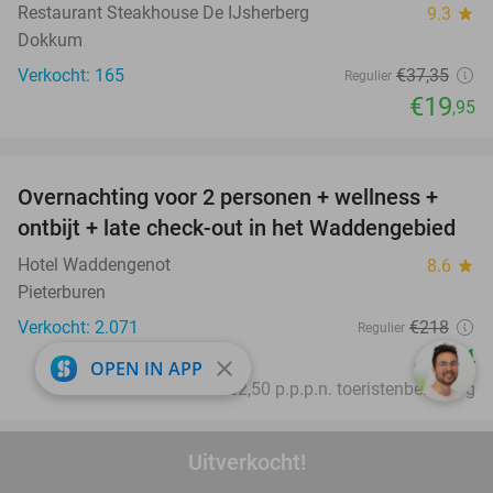
Restaurant Steakhouse De IJsherberg
9.3
star
Dokkum
Verkocht: 165
€37
,35
Regulier
€19
,95
favorite_border
Overnachting voor 2 personen + wellness +
66%
ontbijt + late check-out in het Waddengebied
Hotel Waddengenot
8.6
star
Pieterburen
Verkocht: 2.071
€218
Regulier
€74
close
OPEN IN APP
Excl. ca. €2,50 p.p.p.n. toeristenbelasting
favorite_border
Uitverkocht!
Dagentree voor Apenheul
36%