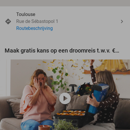
Toulouse
Rue de Sébastopol 1
Routebeschrijving
Maak gratis kans op een droomreis t.w.v. €3.000!
play_circle