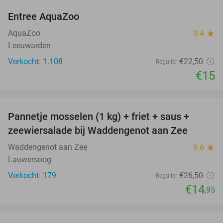
Entree AquaZoo
33%
AquaZoo
9.4
star
Leeuwarden
Verkocht: 1.108
€22
,50
Regulier
€15
favorite_border
Pannetje mosselen (1 kg) + friet + saus +
44%
zeewiersalade bij Waddengenot aan Zee
Waddengenot aan Zee
9.6
star
Lauwersoog
Verkocht: 179
€26
,50
Regulier
€14
,95
favorite_border