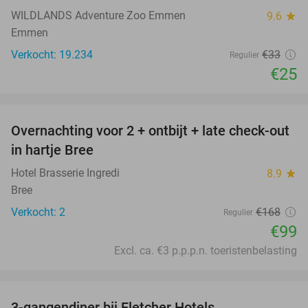
WILDLANDS Adventure Zoo Emmen
9.6
star
Emmen
Verkocht: 19.234
€33
Regulier
€25
favorite_border
Overnachting voor 2 + ontbijt + late check-out
41%
NEW
in hartje Bree
TODAY
Hotel Brasserie Ingredi
8.9
star
Bree
Verkocht: 2
€168
Regulier
€99
Excl. ca. €3 p.p.p.n. toeristenbelasting
favorite_border
3-gangendiner bij Fletcher Hotels