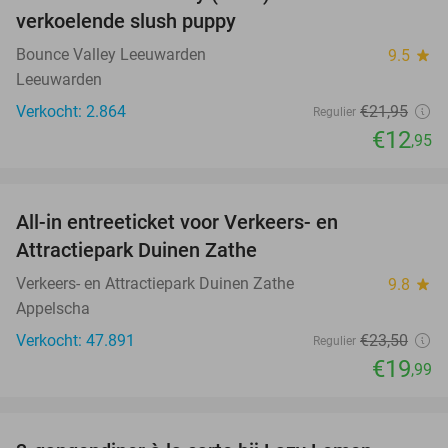
41%
verkoelende slush puppy
Bounce Valley Leeuwarden
9.5
star
Leeuwarden
Verkocht: 2.864
€21
,95
Regulier
€12
,95
favorite_border
All-in entreeticket voor Verkeers- en
15%
Attractiepark Duinen Zathe
Verkeers- en Attractiepark Duinen Zathe
9.8
star
Appelscha
Verkocht: 47.891
€23
,50
Regulier
€19
,99
favorite_border