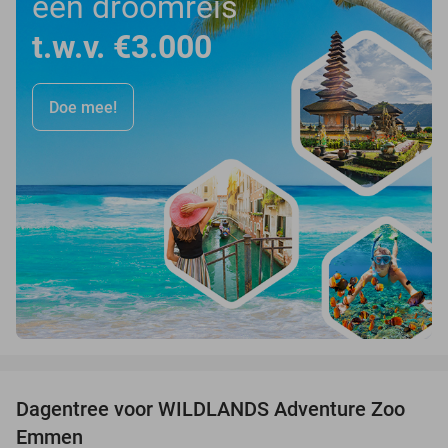
een droomreis
t.w.v. €3.000
Doe mee!
favorite_border
Dagentree voor WILDLANDS Adventure Zoo
24%
Emmen