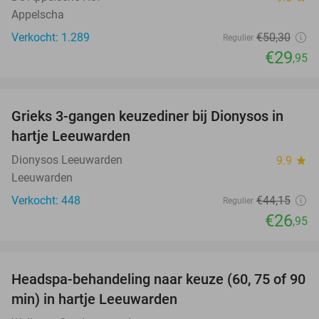
Appelscha
Verkocht: 1.289
€50
,30
Regulier
€29
,95
favorite_border
Grieks 3-gangen keuzediner bij Dionysos in
39%
hartje Leeuwarden
Dionysos Leeuwarden
9.9
star
Leeuwarden
Verkocht: 448
€44
,15
Regulier
€26
,95
favorite_border
Headspa-behandeling naar keuze (60, 75 of 90
35%
min) in hartje Leeuwarden