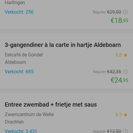
Harlingen
Verkocht: 256
€29
,50
Regulier
€18
,95
favorite_border
3-gangendiner à la carte in hartje Aldeboarn
41%
Eetcafé de Gondel
9.8
star
Aldeboarn
Verkocht: 685
€42
,35
Regulier
€24
,95
favorite_border
Entree zwembad + frietje met saus
38%
Zwemcentrum de Welle
9.3
star
Drachten
Verkocht: 3.431
€12
,50
Regulier