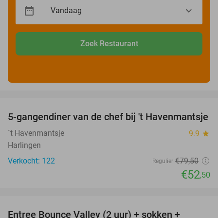
Zoek Restaurant
favorite_border
5-gangendiner van de chef bij 't Havenmantsje
34%
´t Havenmantsje
9.9
star
Harlingen
Verkocht: 122
€79
,50
Regulier
€52
,50
favorite_border
Entree Bounce Valley (2 uur) + sokken +