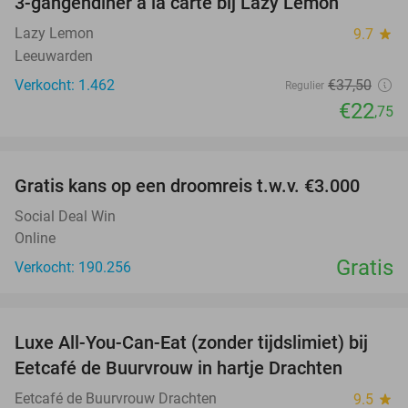
3-gangendiner à la carte bij Lazy Lemon
39%
Lazy Lemon
9.7
star
Leeuwarden
Verkocht: 1.462
€37
,50
Regulier
€22
,75
favorite_border
Gratis kans op een droomreis t.w.v. €3.000
Social Deal Win
Online
Gratis
Verkocht: 190.256
favorite_border
Luxe All-You-Can-Eat (zonder tijdslimiet) bij
27%
Eetcafé de Buurvrouw in hartje Drachten
Eetcafé de Buurvrouw Drachten
9.5
star