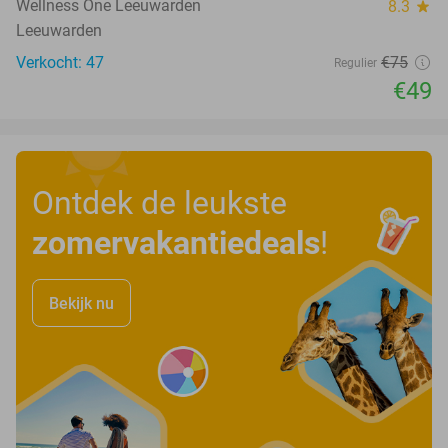
Wellness One Leeuwarden
8.3
star
Leeuwarden
Verkocht: 47
€75
Regulier
€49
Ontdek de leukste
zomervakantiedeals
!
Bekijk nu