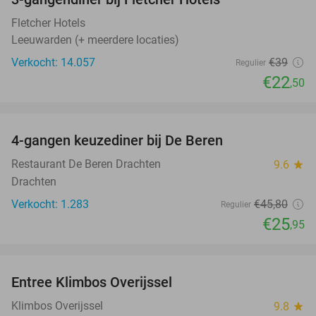
42%
Fletcher Hotels
Leeuwarden (+ meerdere locaties)
Verkocht: 14.057
€39
Regulier
€22
,50
favorite_border
4-gangen keuzediner bij De Beren
43%
Restaurant De Beren Drachten
9.6
star
Drachten
Verkocht: 1.283
€45
,80
Regulier
€25
,95
favorite_border
Entree Klimbos Overijssel
31%
Klimbos Overijssel
9.8
star