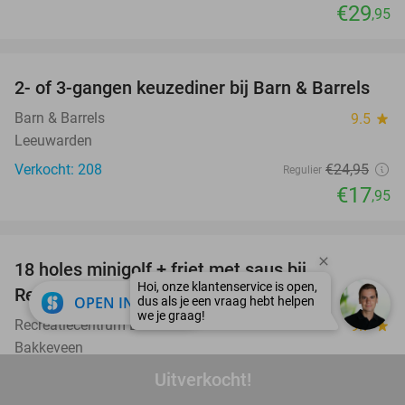
€29
,95
favorite_border
2- of 3-gangen keuzediner bij Barn & Barrels
28%
Barn & Barrels
9.5
star
Leeuwarden
Verkocht: 208
€24
,95
Regulier
€17
,95
favorite_border
18 holes minigolf + friet met saus bij
40%
Recreatiecentrum Dúndelle
close
OPEN IN APP
Recreatiecentrum Dúndelle
9.7
star
Bakkeveen
Verkocht: 1.011
€8
,75
Uitverkocht!
Regulier
€5
,25