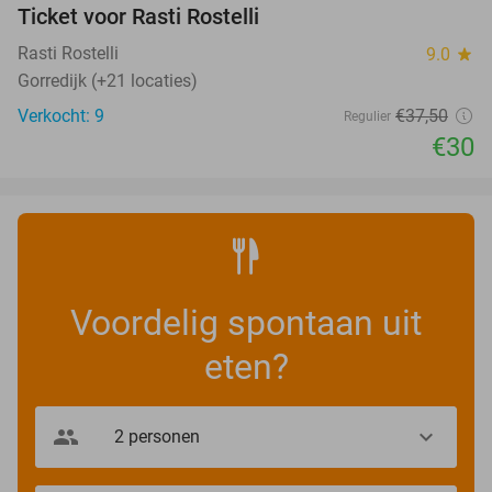
Ticket voor Rasti Rostelli
20%
NEW
TODAY
Rasti Rostelli
9.0
star
Gorredijk (+21 locaties)
Verkocht: 9
€37
,50
Regulier
€30
Voordelig spontaan uit
eten?