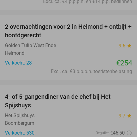
Excl. ca. €4 p.p.p.n. en €14 p.p. bedlinnen
favorite_border
2 overnachtingen voor 2 in Helmond + ontbijt +
hoofdgerecht
Golden Tulip West Ende
9.6
star
Helmond
€254
Verkocht: 28
Excl. ca. €3 p.p.p.n. toeristenbelasting
favorite_border
4- of 5-gangendiner van de chef bij Het
36%
Spijshuys
Het Spijshuys
9.7
star
Boornbergum
Verkocht: 530
€46
,50
Regulier