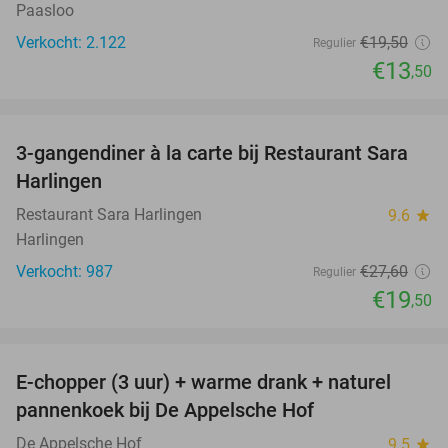
Paasloo
Verkocht: 2.122
€19
,50
Regulier
€13
,50
favorite_border
3-gangendiner à la carte bij Restaurant Sara
29%
Harlingen
Restaurant Sara Harlingen
9.6
star
Harlingen
Verkocht: 987
€27
,60
Regulier
€19
,50
favorite_border
E-chopper (3 uur) + warme drank + naturel
40%
pannenkoek bij De Appelsche Hof
De Appelsche Hof
9.5
star