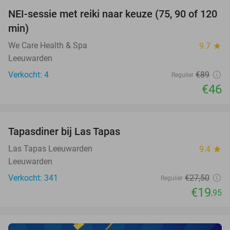
NEI-sessie met reiki naar keuze (75, 90 of 120
48%
NEW
min)
TODAY
We Care Health & Spa
9.7
star
Leeuwarden
Verkocht: 4
€89
Regulier
€46
favorite_border
Tapasdiner bij Las Tapas
27%
Las Tapas Leeuwarden
9.4
star
Leeuwarden
Verkocht: 341
€27
,50
Regulier
€19
,95