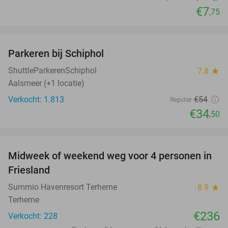
€7
,75
favorite_border
Parkeren bij Schiphol
36%
ShuttleParkerenSchiphol
7.8
star
Aalsmeer (+1 locatie)
Verkocht: 1.813
€54
Regulier
€34
,50
favorite_border
Midweek of weekend weg voor 4 personen in
Friesland
Summio Havenresort Terherne
8.9
star
Terherne
€236
Verkocht: 228