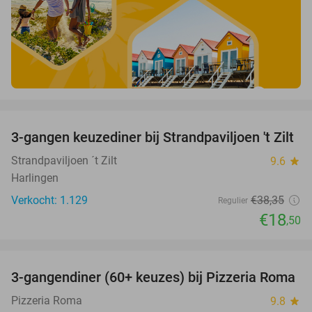
favorite_border
3-gangen keuzediner bij Strandpaviljoen 't Zilt
52%
Strandpaviljoen ´t Zilt
9.6
star
Harlingen
Verkocht: 1.129
€38
,35
Regulier
€18
,50
favorite_border
3-gangendiner (60+ keuzes) bij Pizzeria Roma
36%
Pizzeria Roma
9.8
star