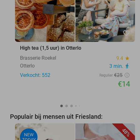
favorite_border
High tea (1,5 uur) in Otterlo
Brasserie Roekel
9.4
star
Otterlo
3 min.
directions_walk
Verkocht: 552
€25
Regulier
€14
Populair bij mensen uit Friesland:
48%
NEW
TODAY