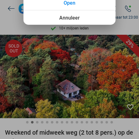
Open
Ontdek 15.000+ deals
7 dagen per week beschikbaar
Annuleer
Bereikbaar tot 23:00
10+ miljoen leden
9,4
op basis van
206.453 reviews
29%
SOLD
Ontdek 15.000+ deals
OUT
7 dagen per week beschikbaar
10+ miljoen leden
favorite_border
Weekend of midweek weg (2 tot 8 pers.) op de