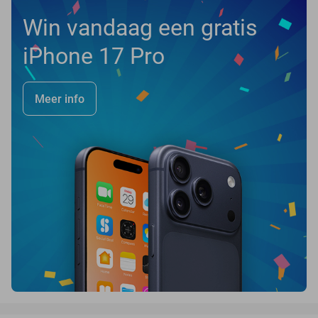
Win vandaag een gratis
iPhone 17 Pro
Meer info
favorite_border