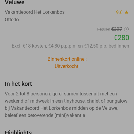
Veluwe
Vakantieoord Het Lorkenbos
9.6
star
Otterlo
€397
Regulier
€280
Excl. €18 kosten, €4,80 p.p.p.n. en €12,50 p.p. bedlinnen
Binnenkort online::
Uitverkocht!
In het kort
Voor 2 tot 8 personen: ga er samen tussenuit met een
weekend of midweek in een tinyhouse, chalet of bungalow
bij Vakantieoord Het Lorkenbos midden op de Veluwe,
beleef een betoverende (mini)vakantie
Highlights