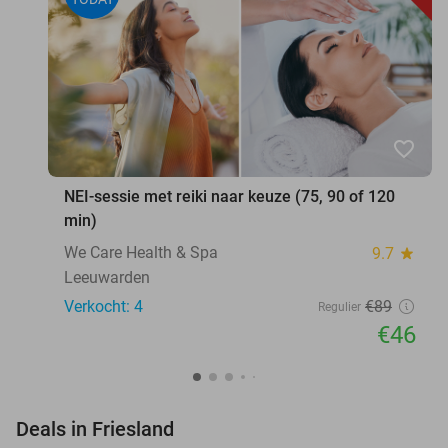
favorite_border
NEI-sessie met reiki naar keuze (75, 90 of 120
min)
We Care Health & Spa
9.7
star
Leeuwarden
Verkocht: 4
€89
Regulier
€46
favorite_border
Deals in Friesland