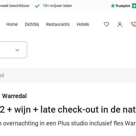
 week beschikbaar
10+ miljoen leden
Home
Dichtbij
Restaurants
Hotels
keyboard_arrow_down
>
Warredal
 + wijn + late check-out in de na
overnachting in een Plus studio inclusief fles Wa