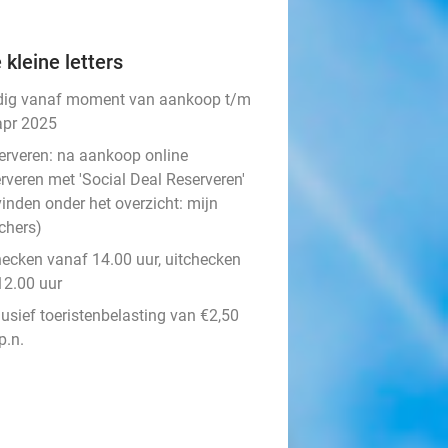
 kleine letters
dig vanaf moment van aankoop t/m
apr 2025
erveren:
na aankoop online
rveren met 'Social Deal Reserveren'
vinden onder het overzicht:
mijn
chers
)
hecken vanaf 14.00 uur, uitchecken
12.00 uur
lusief toeristenbelasting van €2,50
p.n.