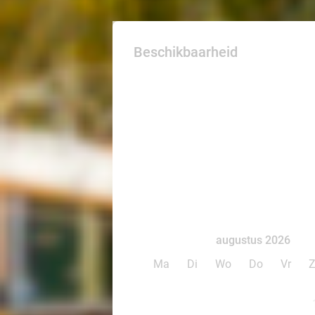
Beschikbaarheid
augustus 2026
Ma
Di
Wo
Do
Vr