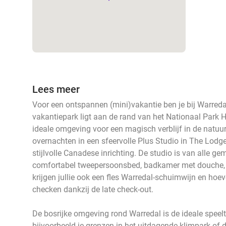
Lees meer
Voor een ontspannen (mini)vakantie ben je bij Warredal
vakantiepark ligt aan de rand van het Nationaal Park
ideale omgeving voor een magisch verblijf in de natuu
overnachten in een sfeervolle Plus Studio in The Lod
stijlvolle Canadese inrichting. De studio is van alle g
comfortabel tweepersoonsbed, badkamer met douche, 
krijgen jullie ook een fles Warredal-schuimwijn en hoev
checken dankzij de late check-out.
De bosrijke omgeving rond Warredal is de ideale speelt
bijvoorbeeld je grenzen in het uitdagende klimpark of