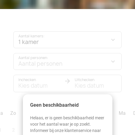
Aantal kamers:
1 kamer
Aantal personen:
Aantal personen
Inchecken
Uitchecken
Kies datum
Kies datum
september 2026
Geen beschikbaarheid
Za
Zo
Ma
Di
Wo
Do
Vr
Za
Zo
Ma
Helaas, er is geen beschikbaarheid meer
voor het aantal waar je op zoekt.
1
2
1
2
3
4
5
6
Informeer bij onze klantenservice naar