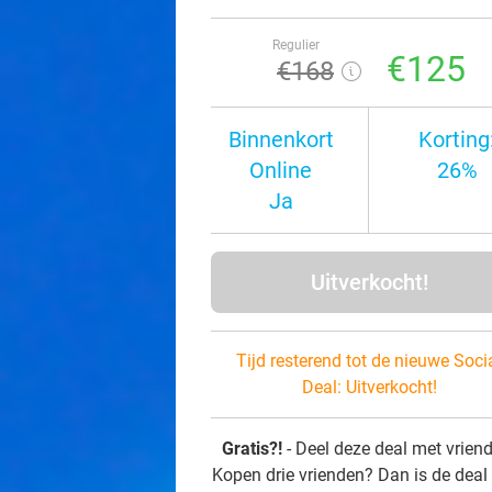
Regulier
€125
€168
Binnenkort
Korting
Online
26%
Ja
Uitverkocht!
Tijd resterend tot de nieuwe Soci
Deal:
Uitverkocht!
Gratis?!
- Deel deze deal met vrien
Kopen drie vrienden? Dan is de deal