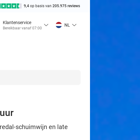
9,4
op basis van
205.975 reviews
Klantenservice
NL
Bereikbaar vanaf 07:00
tuur
rredal-schuimwijn en late