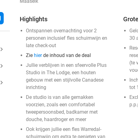
Maaseik
l
Highlights
Grote
Ontspannen overnachting voor 2
Gel
personen inclusief fles schuimwijn en
30 
late check-out
Res
ard_arrow_right
Zie
hier
de inhoud van de deal
rese
(te 
ard_arrow_right
Jullie verblijven in een sfeervolle Plus
vou
Studio in The Lodge, een houten
gebouw met een stijlvolle Canadese
Inc
ard_arrow_right
inrichting
tot 
De studio is van alle gemakken
Exc
voorzien, zoals een comfortabel
p.p.
tweepersoonsbed, badkamer met
douche, haardroger en meer
Ook krijgen jullie een fles Warredal-
schuimwijn om extra te genieten van