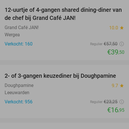
12-uurtje of 4-gangen shared dining-diner van
31%
de chef bij Grand Café JAN!
Grand Café JAN!
10.0
star
Wergea
Verkocht: 160
€57
,50
Regulier
€39
,50
favorite_border
2- of 3-gangen keuzediner bij Doughpamine
27%
Doughpamine
9.7
star
Leeuwarden
Verkocht: 956
€23
,25
Regulier
€16
,95
favorite_border