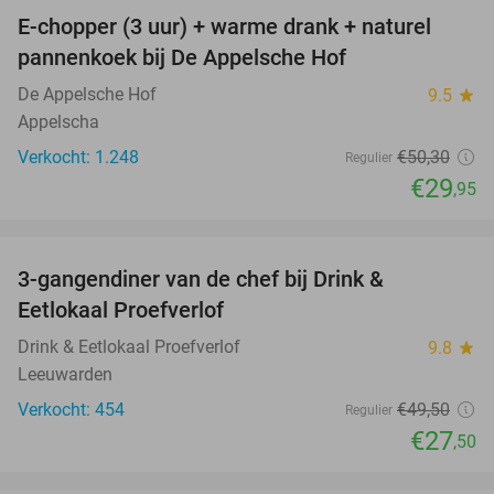
E-chopper (3 uur) + warme drank + naturel
40%
pannenkoek bij De Appelsche Hof
De Appelsche Hof
9.5
star
Appelscha
Verkocht: 1.248
€50
,30
Regulier
€29
,95
favorite_border
3-gangendiner van de chef bij Drink &
44%
Eetlokaal Proefverlof
Drink & Eetlokaal Proefverlof
9.8
star
Leeuwarden
Verkocht: 454
€49
,50
Regulier
€27
,50
favorite_border