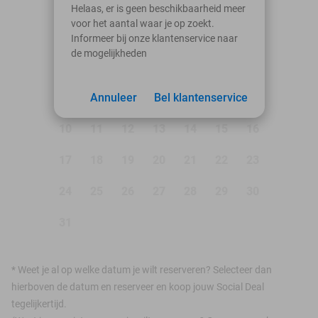
augustus 2026
Helaas, er is geen beschikbaarheid meer
voor het aantal waar je op zoekt.
Ma
Di
Wo
Do
Vr
Za
Zo
Informeer bij onze klantenservice naar
de mogelijkheden
1
2
3
Annuleer
4
5
Bel klantenservice
6
7
8
9
10
11
12
13
14
15
16
17
18
19
20
21
22
23
24
25
26
27
28
29
30
31
*
Weet je al op welke datum je wilt reserveren? Selecteer dan
hierboven de datum en reserveer en koop jouw Social Deal
tegelijkertijd.