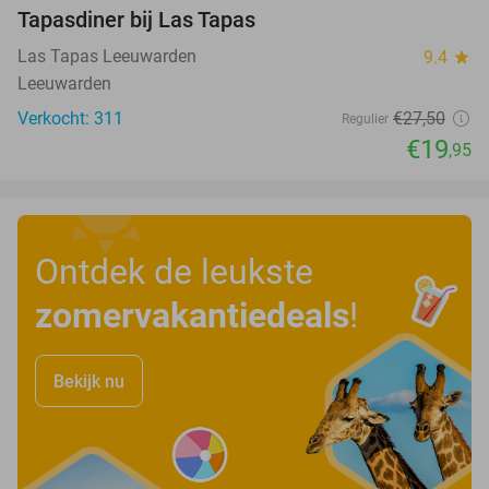
Tapasdiner bij Las Tapas
27%
Las Tapas Leeuwarden
9.4
star
Leeuwarden
Verkocht: 311
€27
,50
Regulier
€19
,95
Ontdek de leukste
zomervakantiedeals
!
Bekijk nu