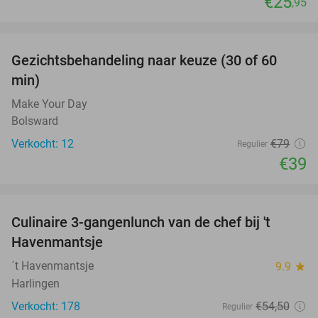
€25
,95
favorite_border
Gezichtsbehandeling naar keuze (30 of 60
51%
min)
Make Your Day
Bolsward
Verkocht: 12
€79
Regulier
€39
favorite_border
Culinaire 3-gangenlunch van de chef bij 't
38%
Havenmantsje
´t Havenmantsje
9.9
star
Harlingen
Verkocht: 178
€54
,50
Regulier