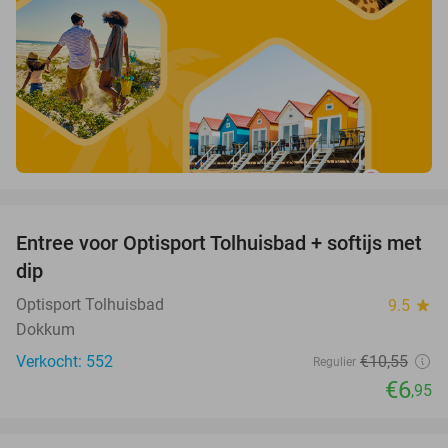
favorite_border
Entree voor Optisport Tolhuisbad + softijs met
34%
dip
Optisport Tolhuisbad
9.5
star
Dokkum
Verkocht: 552
€10
,55
Regulier
€6
,95
favorite_border