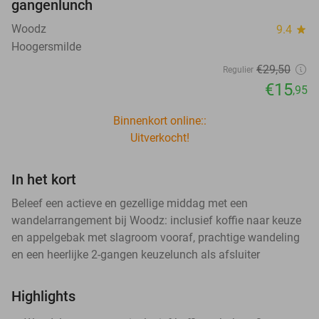
gangenlunch
Woodz
9.4
star
Hoogersmilde
€29
,50
Regulier
€15
,95
Binnenkort online::
Uitverkocht!
In het kort
Beleef een actieve en gezellige middag met een
wandelarrangement bij Woodz: inclusief koffie naar keuze
en appelgebak met slagroom vooraf, prachtige wandeling
en een heerlijke 2-gangen keuzelunch als afsluiter
Highlights