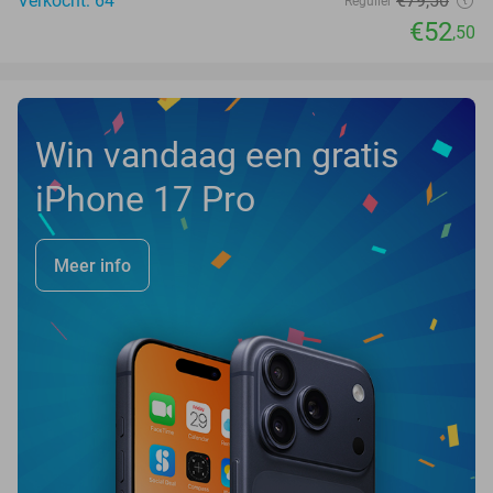
Verkocht: 64
€79
,50
Regulier
€52
,50
Win vandaag een gratis
iPhone 17 Pro
Meer info