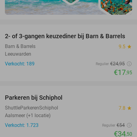
favorite_border
2- of 3-gangen keuzediner bij Barn & Barrels
28%
Barn & Barrels
9.5
star
Leeuwarden
Verkocht: 189
€24
,95
Regulier
€17
,95
favorite_border
Parkeren bij Schiphol
36%
ShuttleParkerenSchiphol
7.8
star
Aalsmeer (+1 locatie)
Verkocht: 1.723
€54
Regulier
€34
,50