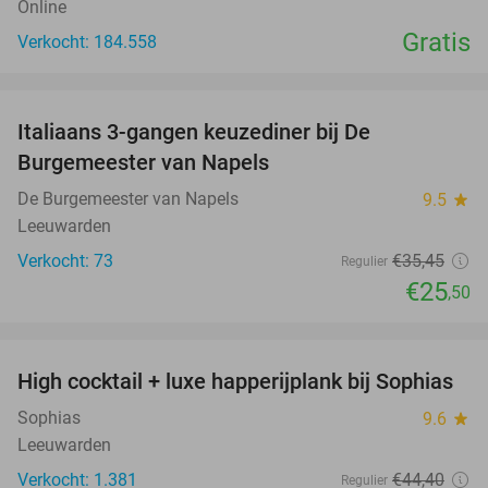
Online
Gratis
Verkocht: 184.558
favorite_border
Italiaans 3-gangen keuzediner bij De
28%
Burgemeester van Napels
De Burgemeester van Napels
9.5
star
Leeuwarden
Verkocht: 73
€35
,45
Regulier
€25
,50
favorite_border
High cocktail + luxe happerijplank bij Sophias
37%
Sophias
9.6
star
Leeuwarden
Verkocht: 1.381
€44
,40
Regulier