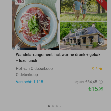
favorite_border
Wandelarrangement incl. warme drank + gebak
+ luxe lunch
Hof van Oldeberkoop
9.6
star
Oldeberkoop
Verkocht: 1.118
€34
,45
Regulier
€15
,95