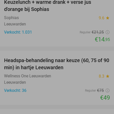
Keuzelunch + warme drank + verse jus
30%
d'orange bij Sophias
Sophias
9.6
star
Leeuwarden
Verkocht: 1.031
€21
,25
Regulier
€14
,95
favorite_border
Headspa-behandeling naar keuze (60, 75 of 90
35%
min) in hartje Leeuwarden
Wellness One Leeuwarden
8.3
star
Leeuwarden
Verkocht: 36
€75
Regulier
€49
favorite_border