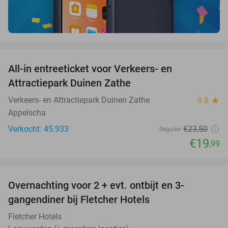
favorite_border
All-in entreeticket voor Verkeers- en
15%
Attractiepark Duinen Zathe
Verkeers- en Attractiepark Duinen Zathe
9.8
star
Appelscha
Verkocht: 45.933
€23
,50
Regulier
€19
,99
favorite_border
Overnachting voor 2 + evt. ontbijt en 3-
gangendiner bij Fletcher Hotels
Fletcher Hotels