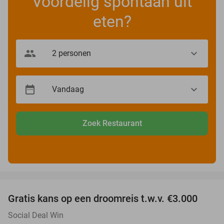
Voordelig spontaan uit
eten?
Zoek Restaurant
favorite_border
Gratis kans op een droomreis t.w.v. €3.000
Social Deal Win