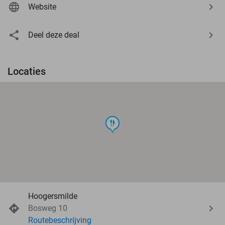
Website
Deel deze deal
Locaties
food
Hoogersmilde
Bosweg 10
Routebeschrijving