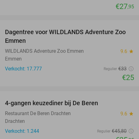
€27
,95
favorite_border
Dagentree voor WILDLANDS Adventure Zoo
24%
Emmen
WILDLANDS Adventure Zoo Emmen
9.6
star
Emmen
Verkocht: 17.777
€33
Regulier
€25
favorite_border
4-gangen keuzediner bij De Beren
43%
Restaurant De Beren Drachten
9.6
star
Drachten
Verkocht: 1.244
€45
,80
Regulier