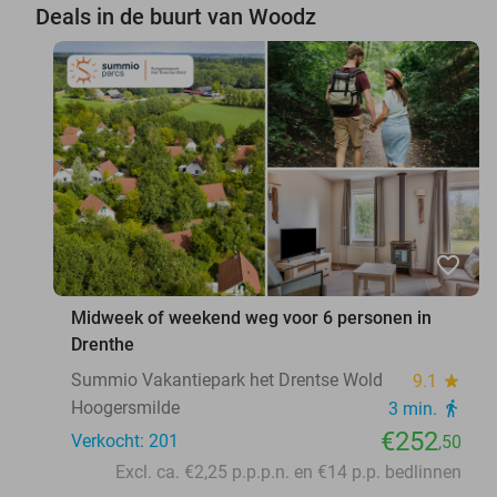
Deals in de buurt van Woodz
favorite_border
Midweek of weekend weg voor 6 personen in
Drenthe
Summio Vakantiepark het Drentse Wold
9.1
star
Hoogersmilde
3 min.
directions_walk
€252
Verkocht: 201
,50
Excl. ca. €2,25 p.p.p.n. en €14 p.p. bedlinnen