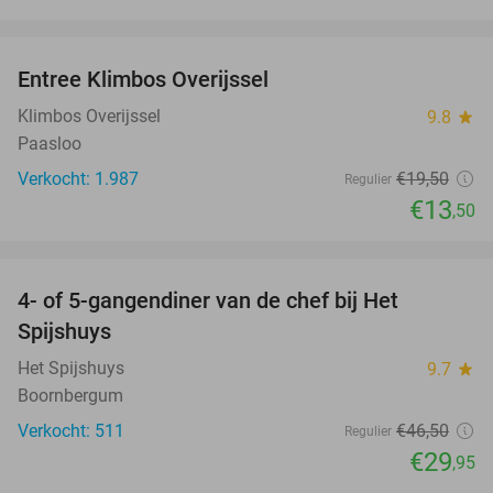
favorite_border
Entree Klimbos Overijssel
31%
Klimbos Overijssel
9.8
star
Paasloo
Verkocht: 1.987
€19
,50
Regulier
€13
,50
favorite_border
4- of 5-gangendiner van de chef bij Het
36%
Spijshuys
Het Spijshuys
9.7
star
Boornbergum
Verkocht: 511
€46
,50
Regulier
€29
,95