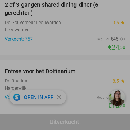
2 of 3-gangen shared dining-diner (6
46%
gerechten)
De Gouverneur Leeuwarden
9.5
star
Leeuwarden
Verkocht: 757
€45
Regulier
€24
,50
favorite_border
Entree voor het Dolfinarium
36%
Dolfinarium
8.5
star
Harderwijk
close
OPEN IN APP
Verkocht: 20.642
€29
Regulier
€18
,50
favorite_border
Uitverkocht!
Entree zwembad + frietje met saus