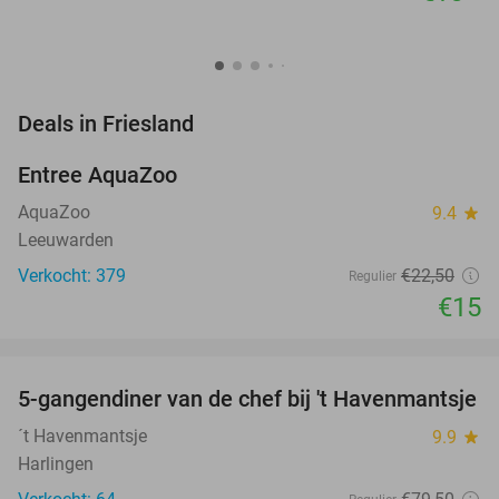
favorite_border
Deals in Friesland
Entree AquaZoo
33%
NEW
TODAY
AquaZoo
9.4
star
Leeuwarden
Verkocht: 379
€22
,50
Regulier
€15
favorite_border
5-gangendiner van de chef bij 't Havenmantsje
34%
´t Havenmantsje
9.9
star
Harlingen