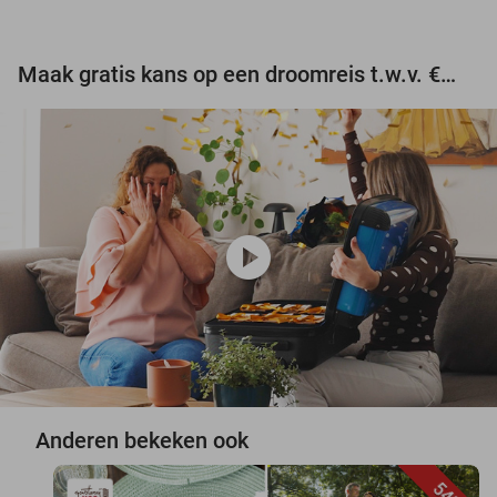
Maak gratis kans op een droomreis t.w.v. €3.000!
play_circle
Anderen bekeken ook
54%