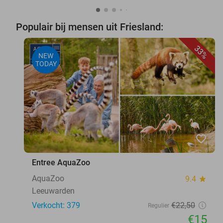
Populair bij mensen uit Friesland:
33%
NEW
TODAY
favorite_border
Entree AquaZoo
AquaZoo
9.4
star
Leeuwarden
Verkocht: 379
€22
,50
Regulier
€15