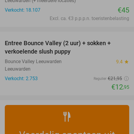
Leeuwarden (+ meerdere locaties)
€45
Verkocht: 18.107
Excl. ca. €3 p.p.p.n. toeristenbelasting
favorite_border
Entree Bounce Valley (2 uur) + sokken +
41%
verkoelende slush puppy
Bounce Valley Leeuwarden
9.4
star
Leeuwarden
Verkocht: 2.753
€21
,95
Regulier
€12
,95