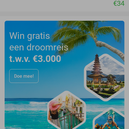
€34
Win gratis
een droomreis
t.w.v. €3.000
Doe mee!