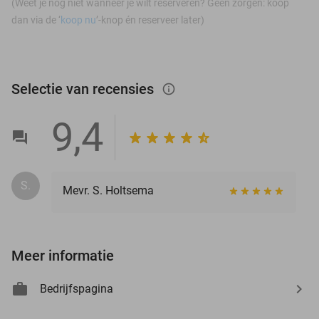
(Weet je nog niet wanneer je wilt reserveren? Geen zorgen: koop
dan via de ‘
koop nu
’-knop én reserveer later)
Selectie van recensies
info_outlined
9,4
S.
Mevr. S. Holtsema
Meer informatie
Bedrijfspagina