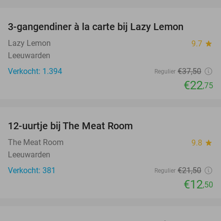
favorite_border
3-gangendiner à la carte bij Lazy Lemon
39%
Lazy Lemon
9.7
star
Leeuwarden
Verkocht: 1.394
€37
,50
Regulier
€22
,75
favorite_border
12-uurtje bij The Meat Room
42%
The Meat Room
9.8
star
Leeuwarden
Verkocht: 381
€21
,50
Regulier
€12
,50
favorite_border