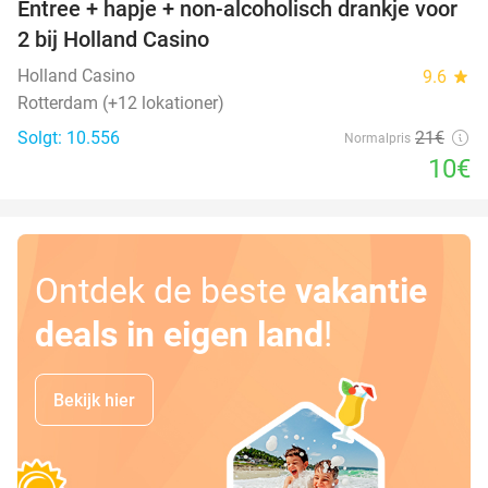
Entree + hapje + non-alcoholisch drankje voor
52%
2 bij Holland Casino
Holland Casino
9.6
star
Rotterdam (+12 lokationer)
Solgt: 10.556
21€
Normalpris
10€
Ontdek de beste
vakantie
deals in eigen land
!
Bekijk hier