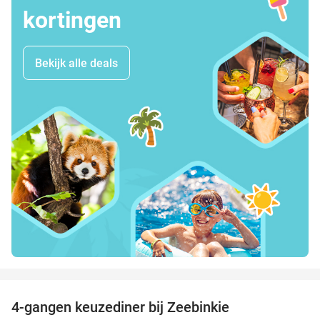
kortingen
Bekijk alle deals
favorite_border
4-gangen keuzediner bij Zeebinkie
45%