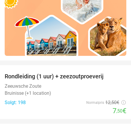
favorite_border
Rondleiding (1 uur) + zeezoutproeverij
40%
Zeeuwsche Zoute
Bruinisse (+1 location)
Solgt: 198
12
,50
€
Normalpris
7
€
,50
favorite_border