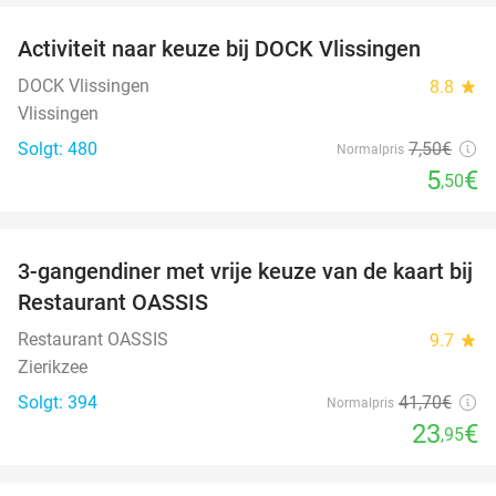
Activiteit naar keuze bij DOCK Vlissingen
27%
DOCK Vlissingen
8.8
star
Vlissingen
Solgt: 480
7
,50
€
Normalpris
5
€
,50
favorite_border
3-gangendiner met vrije keuze van de kaart bij
43%
Restaurant OASSIS
Restaurant OASSIS
9.7
star
Zierikzee
Solgt: 394
41
,70
€
Normalpris
23
€
,95
favorite_border