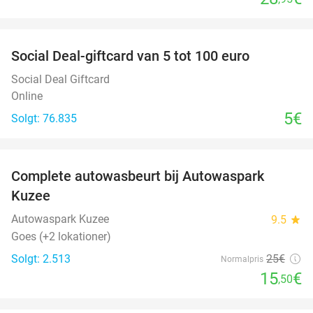
favorite_border
Social Deal-giftcard van 5 tot 100 euro
Social Deal Giftcard
Online
5€
Solgt: 76.835
favorite_border
Complete autowasbeurt bij Autowaspark
38%
Kuzee
Autowaspark Kuzee
9.5
star
Goes (+2 lokationer)
Solgt: 2.513
25€
Normalpris
15
€
,50
favorite_border