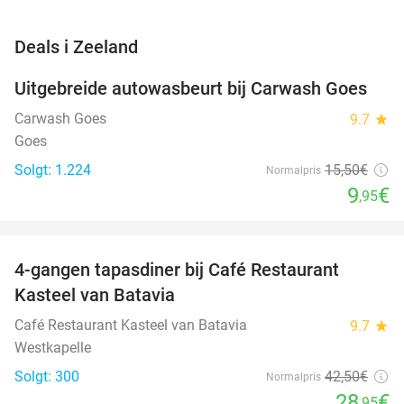
favorite_border
Deals i Zeeland
Uitgebreide autowasbeurt bij Carwash Goes
36%
Carwash Goes
9.7
star
Goes
Solgt: 1.224
15
,50
€
Normalpris
9
€
,95
favorite_border
4-gangen tapasdiner bij Café Restaurant
32%
Kasteel van Batavia
Café Restaurant Kasteel van Batavia
9.7
star
Westkapelle
Solgt: 300
42
,50
€
Normalpris
28
€
,95