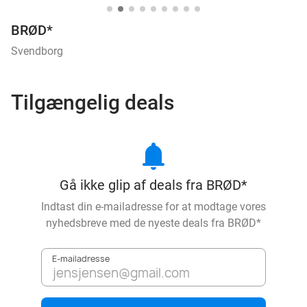
BRØD*
Svendborg
Tilgængelig deals
notifications
Gå ikke glip af deals fra BRØD*
Indtast din e-mailadresse for at modtage vores
nyhedsbreve med de nyeste deals fra
BRØD*
E-mailadresse