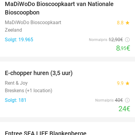
MaDiWoDo Bioscoopkaart van Nationale
31%
Bioscoopbon
MaDiWoDo Bioscoopkaart
8.8
star
Zeeland
Solgt: 19.965
12
,90
€
Normalpris
8
€
,95
favorite_border
E-chopper huren (3,5 uur)
40%
Rent & Joy
9.9
star
Breskens (+1 location)
Solgt: 181
40€
Normalpris
24€
favorite_border
Entree SEA LIFE Blankenberge