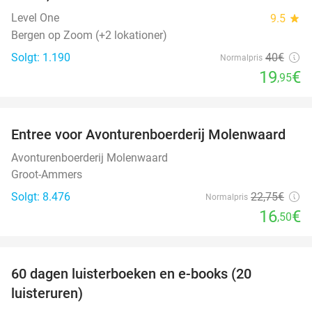
Level One
9.5
star
Bergen op Zoom (+2 lokationer)
Solgt: 1.190
40€
Normalpris
19
€
,95
favorite_border
Entree voor Avonturenboerderij Molenwaard
27%
Avonturenboerderij Molenwaard
Groot-Ammers
Solgt: 8.476
22
,75
€
Normalpris
16
€
,50
favorite_border
100%
60 dagen luisterboeken en e-books (20
luisteruren)