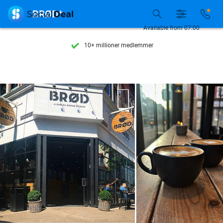
Se flere end 15.000 deals

BRØD*
Tilgængelig 7 dage om ugen
Available from 07:00
10+ millioner medlemmer
9,4
baseret på
205.790 anmeldelser
Se flere end 15.000 deals
Tilgængelig 7 dage om ugen
10+ millioner medlemmer