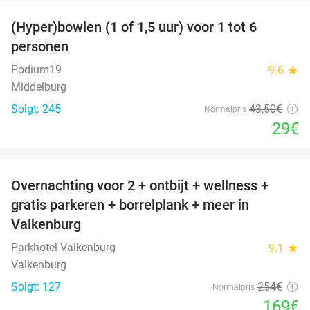
(Hyper)bowlen (1 of 1,5 uur) voor 1 tot 6
33%
personen
Podium19
9.6
star
Middelburg
Solgt: 245
43
,50
€
Normalpris
29€
favorite_border
Overnachting voor 2 + ontbijt + wellness +
33%
gratis parkeren + borrelplank + meer in
Valkenburg
Parkhotel Valkenburg
9.1
star
Valkenburg
Solgt: 127
254€
Normalpris
169€