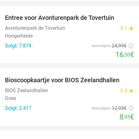
favorite_border
Entree voor Avonturenpark de Tovertuin
34%
Avonturenpark de Tovertuin
9.1
star
Hoogerheide
Solgt: 7.874
24
,95
€
Normalpris
16
€
,50
favorite_border
Bioscoopkaartje voor BIOS Zeelandhallen
31%
BIOS Zeelandhallen
9.5
star
Goes
Solgt: 2.417
12
,95
€
Normalpris
8
€
,95
favorite_border