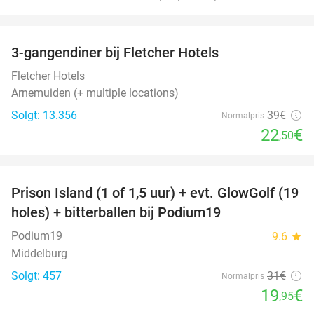
favorite_border
3-gangendiner bij Fletcher Hotels
42%
Fletcher Hotels
Arnemuiden (+ multiple locations)
Solgt: 13.356
39€
Normalpris
22
€
,50
favorite_border
Prison Island (1 of 1,5 uur) + evt. GlowGolf (19
36%
holes) + bitterballen bij Podium19
Podium19
9.6
star
Middelburg
Solgt: 457
31€
Normalpris
19
€
,95