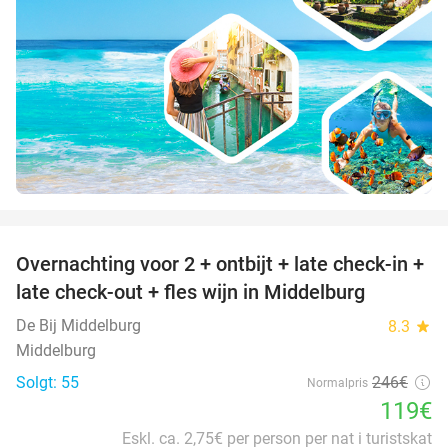
favorite_border
Overnachting voor 2 + ontbijt + late check-in +
52%
late check-out + fles wijn in Middelburg
De Bij Middelburg
8.3
star
Middelburg
Solgt: 55
246€
Normalpris
119€
Eskl. ca. 2,75€ per person per nat i turistskat