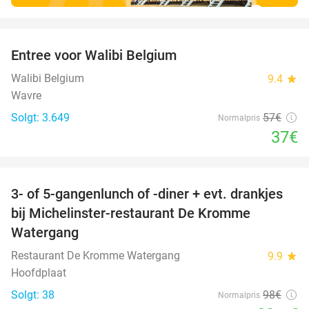
favorite_border
Entree voor Walibi Belgium
35%
Walibi Belgium
9.4
star
Wavre
Solgt: 3.649
57€
Normalpris
37€
favorite_border
3- of 5-gangenlunch of -diner + evt. drankjes
16%
bij Michelinster-restaurant De Kromme
Watergang
Restaurant De Kromme Watergang
9.9
star
Hoofdplaat
Solgt: 38
98€
Normalpris