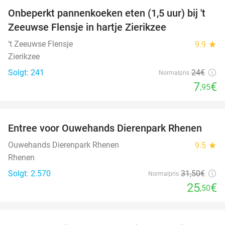
Onbeperkt pannenkoeken eten (1,5 uur) bij 't
67%
Zeeuwse Flensje in hartje Zierikzee
‘t Zeeuwse Flensje
9.9
star
Zierikzee
Solgt: 241
24€
Normalpris
7
€
,95
favorite_border
Entree voor Ouwehands Dierenpark Rhenen
19%
Ouwehands Dierenpark Rhenen
9.5
star
Rhenen
Solgt: 2.570
31
,50
€
Normalpris
25
€
,50
favorite_border