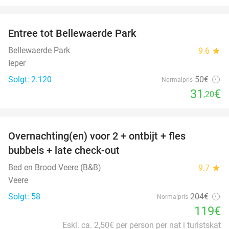
favorite_border
Entree tot Bellewaerde Park
38%
Bellewaerde Park
9.6
star
Ieper
Solgt: 2.120
50€
Normalpris
31
€
,20
favorite_border
Overnachting(en) voor 2 + ontbijt + fles
42%
bubbels + late check-out
Bed en Brood Veere (B&B)
9.7
star
Veere
Solgt: 58
204€
Normalpris
119€
Eskl. ca. 2,50€ per person per nat i turistskat