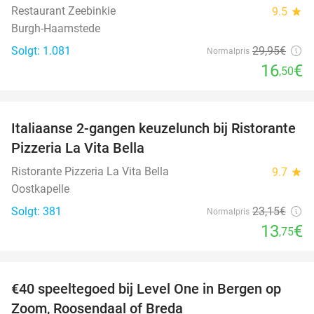
Restaurant Zeebinkie
9.5
star
Burgh-Haamstede
Solgt: 1.081
29
,95
€
Normalpris
16
€
,50
favorite_border
Italiaanse 2-gangen keuzelunch bij Ristorante
41%
Pizzeria La Vita Bella
Ristorante Pizzeria La Vita Bella
9.7
star
Oostkapelle
Solgt: 381
23
,15
€
Normalpris
13
€
,75
favorite_border
€40 speeltegoed bij Level One in Bergen op
50%
Zoom, Roosendaal of Breda