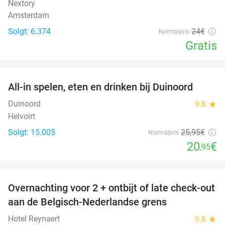
Nextory
Amsterdam
Solgt: 6.374
24€
Normalpris
Gratis
favorite_border
All-in spelen, eten en drinken bij Duinoord
19%
Duinoord
9.8
star
Helvoirt
Solgt: 15.005
25
,95
€
Normalpris
20
€
,95
favorite_border
Overnachting voor 2 + ontbijt of late check-out
45%
aan de Belgisch-Nederlandse grens
Hotel Reynaert
9.8
star