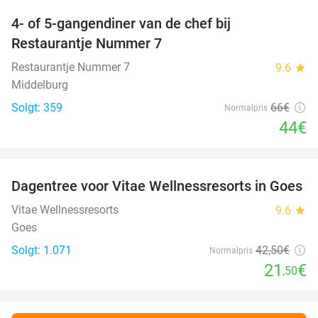
4- of 5-gangendiner van de chef bij
33%
Restaurantje Nummer 7
Restaurantje Nummer 7
9.6
star
Middelburg
Solgt: 359
66€
Normalpris
44€
favorite_border
Dagentree voor Vitae Wellnessresorts in Goes
49%
Vitae Wellnessresorts
9.6
star
Goes
Solgt: 1.071
42
,50
€
Normalpris
21
€
,50