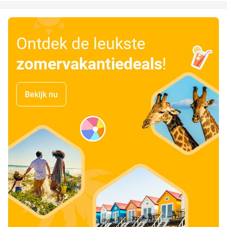
Ontdek de leukste
zomervakantiedeals
!
Bekijk nu