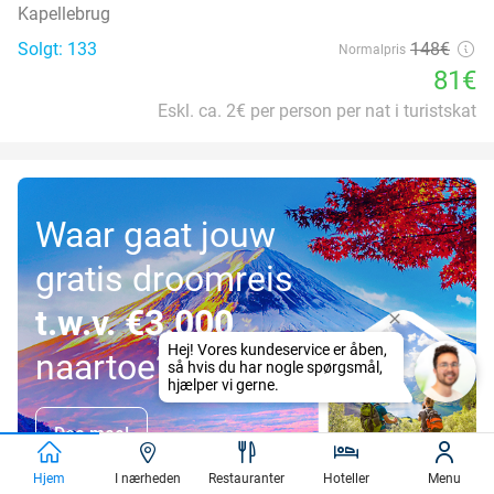
Kapellebrug
Solgt: 133
148€
Normalpris
81€
Eskl. ca. 2€ per person per nat i turistskat
Waar gaat jouw
gratis droomreis
t.w.v. €3.000
naartoe?
Doe mee!
Hjem
I nærheden
Restauranter
Hoteller
Menu