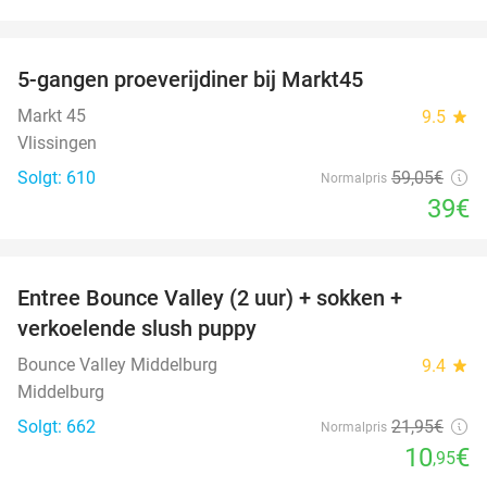
favorite_border
5-gangen proeverijdiner bij Markt45
34%
Markt 45
9.5
star
Vlissingen
Solgt: 610
59
,05
€
Normalpris
39€
favorite_border
Entree Bounce Valley (2 uur) + sokken +
50%
verkoelende slush puppy
Bounce Valley Middelburg
9.4
star
Middelburg
Solgt: 662
21
,95
€
Normalpris
10
€
,95