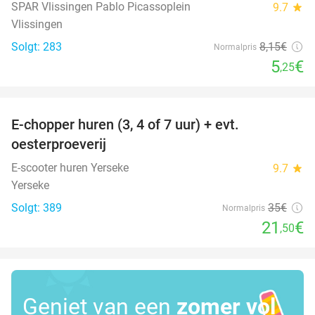
SPAR Vlissingen Pablo Picassoplein
9.7
star
Vlissingen
Solgt: 283
8
,15
€
Normalpris
5
€
,25
favorite_border
E-chopper huren (3, 4 of 7 uur) + evt.
39%
oesterproeverij
E-scooter huren Yerseke
9.7
star
Yerseke
Solgt: 389
35€
Normalpris
21
€
,50
Geniet van een
zomer vol