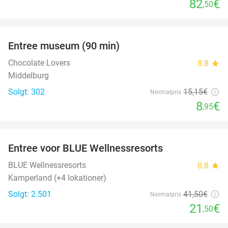
82
€
,50
favorite_border
Entree museum (90 min)
41%
Chocolate Lovers
8.8
star
Middelburg
Solgt: 302
15
,15
€
Normalpris
8
€
,95
favorite_border
Entree voor BLUE Wellnessresorts
48%
BLUE Wellnessresorts
8.8
star
Kamperland (+4 lokationer)
Solgt: 2.501
41
,50
€
Normalpris
21
€
,50
favorite_border