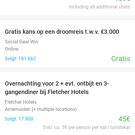
Including all additional costs
favorite_border
Gratis kans op een droomreis t.w.v. €3.000
Social Deal Win
Online
Gratis
Solgt: 181.662
favorite_border
Overnachting voor 2 + evt. ontbijt en 3-
gangendiner bij Fletcher Hotels
Fletcher Hotels
Arnemuiden (+ multiple locations)
45€
Solgt: 17.900
Eskl. ca. 3€ per person per nat i turistskat