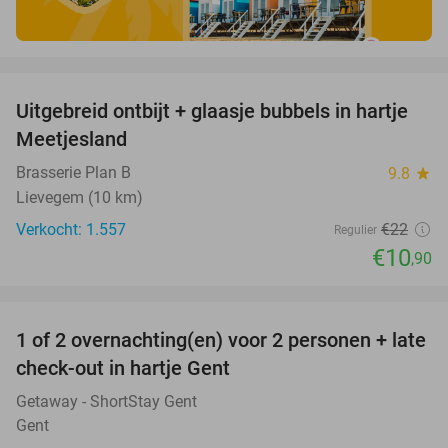
favorite_border
Uitgebreid ontbijt + glaasje bubbels in hartje
50%
Meetjesland
Brasserie Plan B
9.8
star
Lievegem (10 km)
Verkocht: 1.557
€22
Regulier
€10
,90
favorite_border
1 of 2 overnachting(en) voor 2 personen + late
44%
check-out in hartje Gent
Getaway - ShortStay Gent
Gent