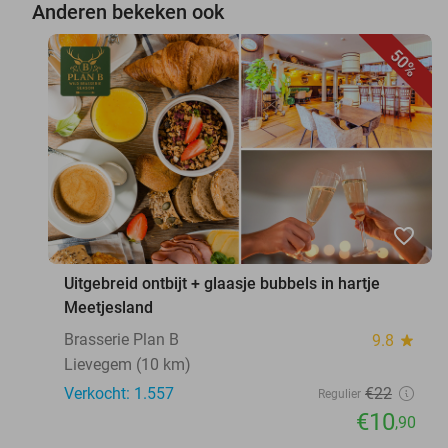
Anderen bekeken ook
50%
favorite_border
Uitgebreid ontbijt + glaasje bubbels in hartje
Meetjesland
Brasserie Plan B
9.8
star
Lievegem (10 km)
Verkocht: 1.557
€22
Regulier
€10
,90