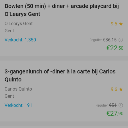
Bowlen (50 min) + diner + arcade playcard bij
38%
O'Learys Gent
O'Learys Gent
9.5
star
Gent
Verkocht: 1.350
€36
,15
Regulier
€22
,50
favorite_border
3-gangenlunch of -diner à la carte bij Carlos
45%
Quinto
Carlos Quinto
9.6
star
Gent
Verkocht: 191
€51
Regulier
€27
,90
favorite_border