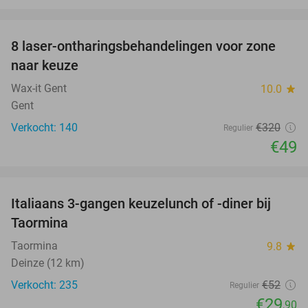
favorite_border
8 laser-ontharingsbehandelingen voor zone
85%
naar keuze
Wax-it Gent
10.0
star
Gent
Verkocht: 140
€320
Regulier
€49
favorite_border
Italiaans 3-gangen keuzelunch of -diner bij
43%
Taormina
Taormina
9.8
star
Deinze (12 km)
Verkocht: 235
€52
Regulier
€29
,90