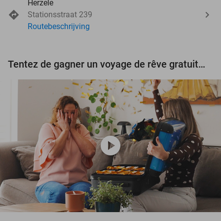
Herzele
Stationsstraat 239
Routebeschrijving
Tentez de gagner un voyage de rêve gratuit d'une valeur de 3.000 € !
play_circle