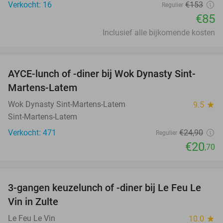
Verkocht: 16
€153
Regulier
€85
Inclusief alle bijkomende kosten
favorite_border
AYCE-lunch of -diner bij Wok Dynasty Sint-
17%
Martens-Latem
Wok Dynasty Sint-Martens-Latem
9.5
star
Sint-Martens-Latem
Verkocht: 471
€24
,90
Regulier
€20
,70
favorite_border
3-gangen keuzelunch of -diner bij Le Feu Le
33%
Vin in Zulte
Le Feu Le Vin
10.0
star