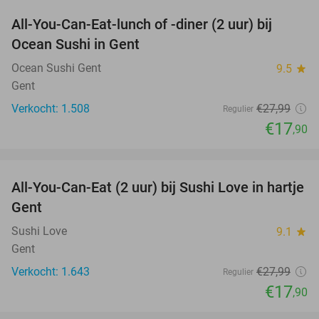
All-You-Can-Eat-lunch of -diner (2 uur) bij
36%
Ocean Sushi in Gent
Ocean Sushi Gent
9.5
star
Gent
Verkocht: 1.508
€27
,99
Regulier
€17
,90
favorite_border
All-You-Can-Eat (2 uur) bij Sushi Love in hartje
36%
Gent
Sushi Love
9.1
star
Gent
Verkocht: 1.643
€27
,99
Regulier
€17
,90