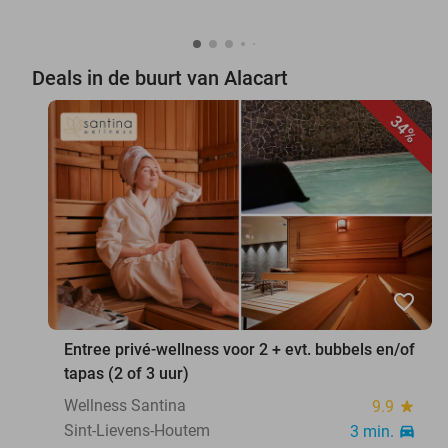
Deals in de buurt van Alacart
34%
favorite_border
Entree privé-wellness voor 2 + evt. bubbels en/of
tapas (2 of 3 uur)
Wellness Santina
9.9
star
Sint-Lievens-Houtem
3 min.
directions_car