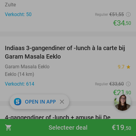
Zulte
Verkocht: 50
€51
,55
Regulier
€34
,50
favorite_border
Indiaas 3-gangendiner of -lunch à la carte bij
35%
Garam Masala Eeklo
Garam Masala Eeklo
9.7
star
Eeklo (14 km)
Verkocht: 614
€33
,60
Regulier
€21
,90
close
OPEN IN APP
favorite_border
4-gangendiner of -lunch + amuse bij De
44%
Raadkamer in hartje Gent
€19
shopping_cart
Selecteer deal
,50