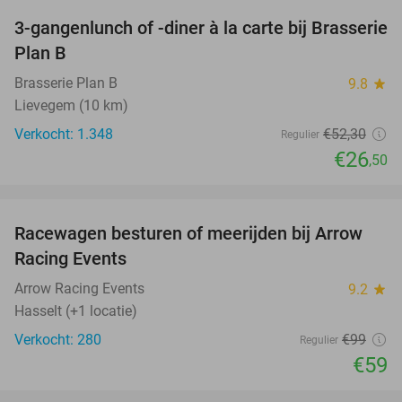
3-gangenlunch of -diner à la carte bij Brasserie
49%
Plan B
Brasserie Plan B
9.8
star
Lievegem (10 km)
Verkocht: 1.348
€52
,30
Regulier
€26
,50
favorite_border
Racewagen besturen of meerijden bij Arrow
40%
Racing Events
Arrow Racing Events
9.2
star
Hasselt (+1 locatie)
Verkocht: 280
€99
Regulier
€59
favorite_border