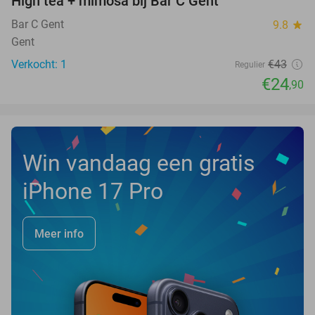
High tea + mimosa bij Bar C Gent
42%
NEW
TODAY
Bar C Gent
9.8
star
Gent
Verkocht: 1
€43
Regulier
€24
,90
Win vandaag een gratis
iPhone 17 Pro
Meer info