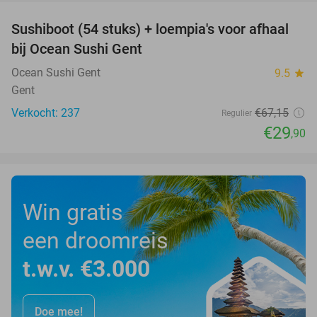
Sushiboot (54 stuks) + loempia's voor afhaal
55%
bij Ocean Sushi Gent
Ocean Sushi Gent
9.5
star
Gent
Verkocht: 237
€67
,15
Regulier
€29
,90
Win gratis
een droomreis
t.w.v. €3.000
Doe mee!