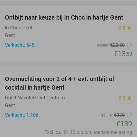
favorite_border
Ontbijt naar keuze bij In Choc in hartje Gent
40%
In Choc Gent
9.8
star
Gent
Verkocht: 645
€22
,50
Regulier
€13
,50
favorite_border
Overnachting voor 2 of 4 + evt. ontbijt of
40%
cocktail in hartje Gent
Hotel Novotel Gent Centrum
9.3
star
Gent
Verkocht: 1.106
€230
Regulier
€139
Excl. ca. €4,40 p.p.p.n. toeristenbelasting