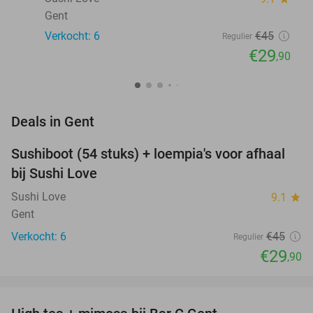
Gent
Verkocht: 6
€45
Regulier
€29
,90
favorite_border
Deals in Gent
Sushiboot (54 stuks) + loempia's voor afhaal
34%
NEW
bij Sushi Love
TODAY
Sushi Love
9.1
star
Gent
Verkocht: 6
€45
Regulier
€29
,90
favorite_border