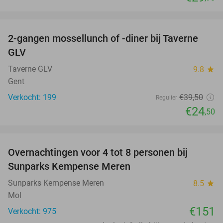
favorite_border
2-gangen mossellunch of -diner bij Taverne
38%
GLV
Taverne GLV
9.8
star
Gent
Verkocht: 199
€39
,50
Regulier
€24
,50
favorite_border
Overnachtingen voor 4 tot 8 personen bij
Sunparks Kempense Meren
Sunparks Kempense Meren
8.5
star
Mol
€151
Verkocht: 975