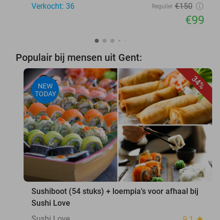
Verkocht: 36
€150
Regulier
€99
Populair bij mensen uit Gent:
34%
NEW
TODAY
favorite_border
Sushiboot (54 stuks) + loempia's voor afhaal bij
Sushi Love
Sushi Love
9.1
star