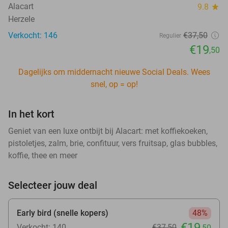
Alacart
9.8
star
Herzele
Verkocht: 146
€37
,50
Regulier
€19
,50
Dagelijks om middernacht nieuwe Social Deals. Wees
snel, op = op!
In het kort
Geniet van een luxe ontbijt bij Alacart: met koffiekoeken,
pistoletjes, zalm, brie, confituur, vers fruitsap, glas bubbles,
koffie, thee en meer
Selecteer jouw deal
Early bird (snelle kopers)
48%
€19
Verkocht: 140
€37
,50
,50