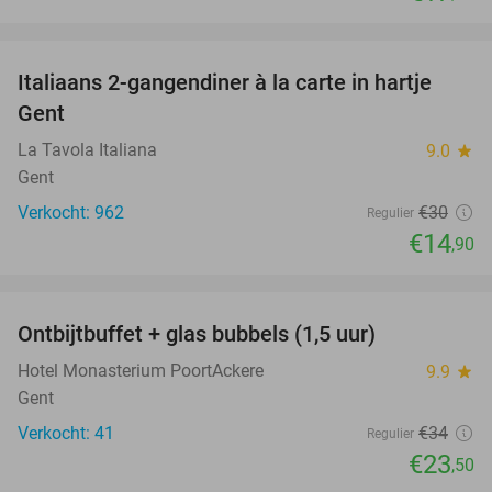
favorite_border
Italiaans 2-gangendiner à la carte in hartje
50%
Gent
La Tavola Italiana
9.0
star
Gent
Verkocht: 962
€30
Regulier
€14
,90
favorite_border
Ontbijtbuffet + glas bubbels (1,5 uur)
31%
Hotel Monasterium PoortAckere
9.9
star
Gent
Verkocht: 41
€34
Regulier
€23
,50