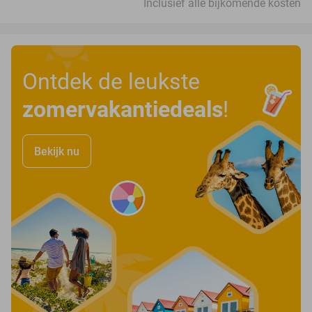
Inclusief alle bijkomende kosten
Ontdek de leukste
zomervakantiedeals
!
Bekijk nu