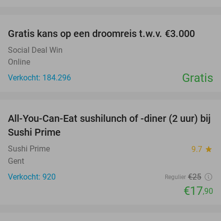
favorite_border
Gratis kans op een droomreis t.w.v. €3.000
Social Deal Win
Online
Gratis
Verkocht: 184.296
favorite_border
All-You-Can-Eat sushilunch of -diner (2 uur) bij
28%
Sushi Prime
Sushi Prime
9.7
star
Gent
Verkocht: 920
€25
Regulier
€17
,90
favorite_border