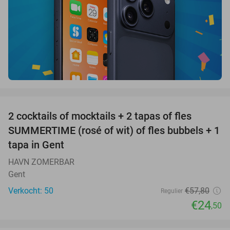
favorite_border
2 cocktails of mocktails + 2 tapas of fles
58%
SUMMERTIME (rosé of wit) of fles bubbels + 1
tapa in Gent
HAVN ZOMERBAR
Gent
Verkocht: 50
€57
,80
Regulier
€24
,50
favorite_border