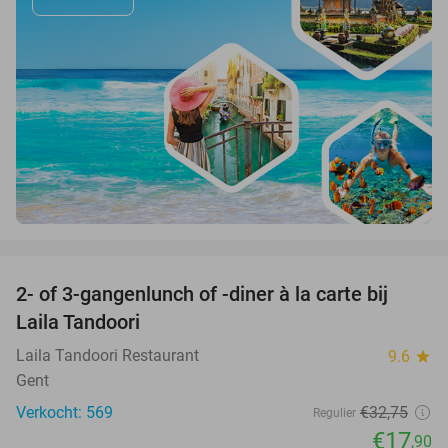
favorite_border
2- of 3-gangenlunch of -diner à la carte bij
45%
Laila Tandoori
Laila Tandoori Restaurant
9.6
star
Gent
Verkocht: 569
€32
,75
Regulier
€17
,90