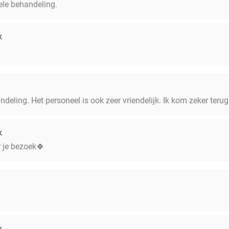
ele behandeling.
k
deling. Het personeel is ook zeer vriendelijk. Ik kom zeker terug
k
r je bezoek🍀
k