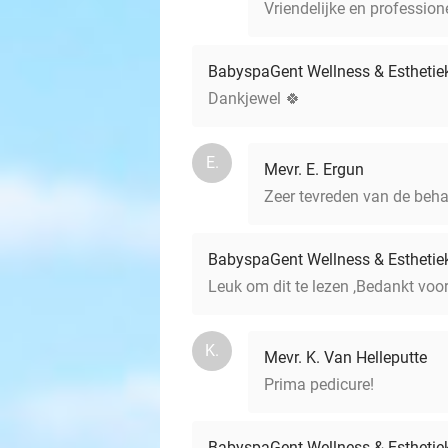
Vriendelijke en profession
BabyspaGent Wellness & Esthetie
Dankjewel 🍀
E.
Mevr. E. Ergun
Zeer tevreden van de behan
BabyspaGent Wellness & Esthetie
Leuk om dit te lezen ,Bedankt voo
K.
Mevr. K. Van Helleputte
Prima pedicure!
BabyspaGent Wellness & Esthetie