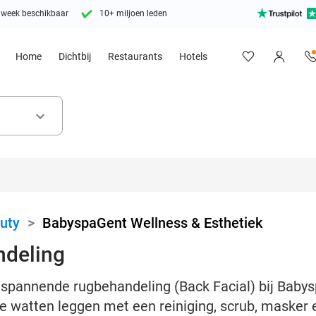
 week beschikbaar
10+ miljoen leden
Home
Dichtbij
Restaurants
Hotels
keyboard_arrow_down
uty
>
BabyspaGent Wellness & Esthetiek
ndeling
spannende rugbehandeling (Back Facial) bij Baby
in de watten leggen met een reiniging, scrub, maske