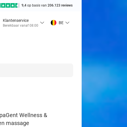
9,4
op basis van
206.123 reviews
Klantenservice
BE
Bereikbaar vanaf 08:00
spaGent Wellness &
r en massage