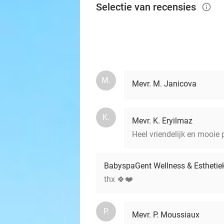
Selectie van recensies
info_outlined
M.
Mevr. M. Janicova
K.
Mevr. K. Eryilmaz
Heel vriendelijk en mooie
BabyspaGent Wellness & Esthetie
thx 🍀❤️
P.
Mevr. P. Moussiaux