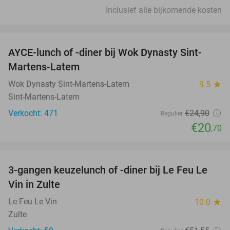
Inclusief alle bijkomende kosten
favorite_border
AYCE-lunch of -diner bij Wok Dynasty Sint-
17%
Martens-Latem
Wok Dynasty Sint-Martens-Latem
9.5
star
Sint-Martens-Latem
Verkocht: 471
€24
,90
Regulier
€20
,70
favorite_border
3-gangen keuzelunch of -diner bij Le Feu Le
33%
Vin in Zulte
Le Feu Le Vin
10.0
star
Zulte