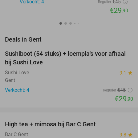
Verkocht: 4
€45
Regulier
€29
,90
favorite_border
Deals in Gent
Sushiboot (54 stuks) + loempia's voor afhaal
34%
NEW
bij Sushi Love
TODAY
Sushi Love
9.1
star
Gent
Verkocht: 4
€45
Regulier
€29
,90
favorite_border
High tea + mimosa bij Bar C Gent
42%
NEW
TODAY
Bar C Gent
9.8
star