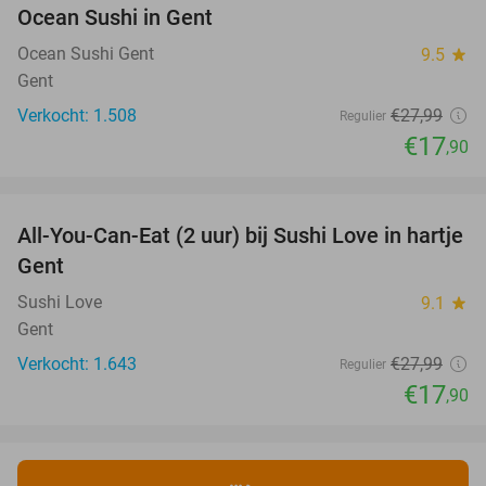
Ocean Sushi in Gent
Ocean Sushi Gent
9.5
star
Gent
Verkocht: 1.508
€27
,99
Regulier
€17
,90
favorite_border
All-You-Can-Eat (2 uur) bij Sushi Love in hartje
36%
Gent
Sushi Love
9.1
star
Gent
Verkocht: 1.643
€27
,99
Regulier
€17
,90