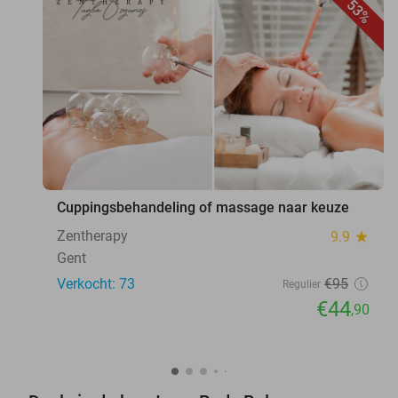
53%
favorite_border
Cuppingsbehandeling of massage naar keuze
Zentherapy
9.9
star
Gent
Verkocht: 73
€95
Regulier
€44
,90