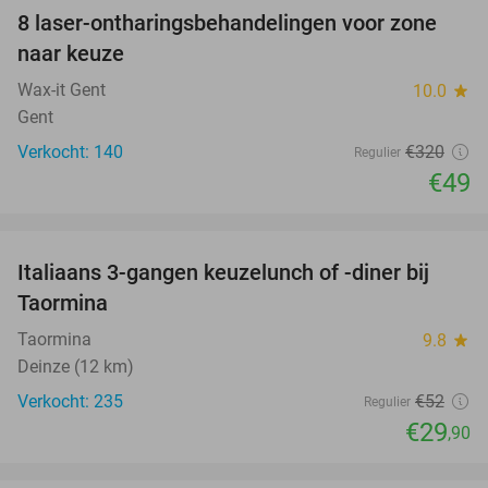
8 laser-ontharingsbehandelingen voor zone
85%
naar keuze
Wax-it Gent
10.0
star
Gent
Verkocht: 140
€320
Regulier
€49
favorite_border
Italiaans 3-gangen keuzelunch of -diner bij
43%
Taormina
Taormina
9.8
star
Deinze (12 km)
Verkocht: 235
€52
Regulier
€29
,90
favorite_border