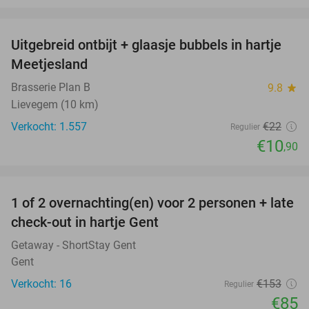
favorite_border
Uitgebreid ontbijt + glaasje bubbels in hartje
50%
Meetjesland
Brasserie Plan B
9.8
star
Lievegem (10 km)
Verkocht: 1.557
€22
Regulier
€10
,90
favorite_border
1 of 2 overnachting(en) voor 2 personen + late
44%
check-out in hartje Gent
Getaway - ShortStay Gent
Gent
Verkocht: 16
€153
Regulier
€85