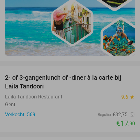
favorite_border
2- of 3-gangenlunch of -diner à la carte bij
45%
Laila Tandoori
Laila Tandoori Restaurant
9.6
star
Gent
Verkocht: 569
€32
,75
Regulier
€17
,90
favorite_border