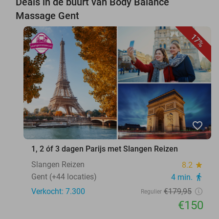
Deals in de buurt van Body Balance
Massage Gent
17%
favorite_border
1, 2 óf 3 dagen Parijs met Slangen Reizen
Slangen Reizen
8.2
star
Gent (+44 locaties)
4 min.
directions_walk
Verkocht: 7.300
€179
,95
Regulier
€150