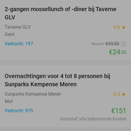
2-gangen mossellunch of -diner bij Taverne
38%
GLV
Taverne GLV
9.8
star
Gent
Verkocht: 197
€39
,50
Regulier
€24
,50
favorite_border
Overnachtingen voor 4 tot 8 personen bij
Sunparks Kempense Meren
Sunparks Kempense Meren
8.5
star
Mol
€151
Verkocht: 975
Inclusief alle bijkomende kosten