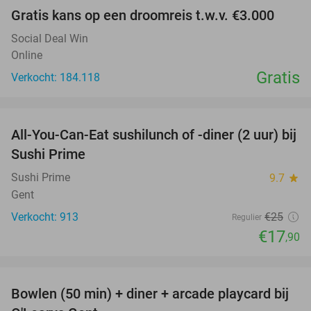
Gratis kans op een droomreis t.w.v. €3.000
Social Deal Win
Online
Gratis
Verkocht: 184.118
favorite_border
All-You-Can-Eat sushilunch of -diner (2 uur) bij
28%
Sushi Prime
Sushi Prime
9.7
star
Gent
Verkocht: 913
€25
Regulier
€17
,90
favorite_border
Bowlen (50 min) + diner + arcade playcard bij
38%