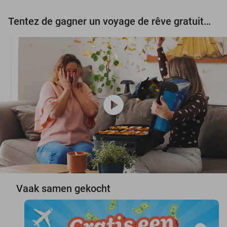
Tentez de gagner un voyage de rêve gratuit d'une valeur de 3.000 € !
play_circle
Vaak samen gekocht