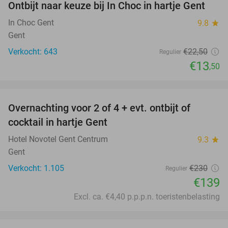
Ontbijt naar keuze bij In Choc in hartje Gent
40%
In Choc Gent
9.8
star
Gent
Verkocht: 643
€22
,50
Regulier
€13
,50
favorite_border
Overnachting voor 2 of 4 + evt. ontbijt of
40%
cocktail in hartje Gent
Hotel Novotel Gent Centrum
9.3
star
Gent
Verkocht: 1.105
€230
Regulier
€139
Excl. ca. €4,40 p.p.p.n. toeristenbelasting
favorite_border