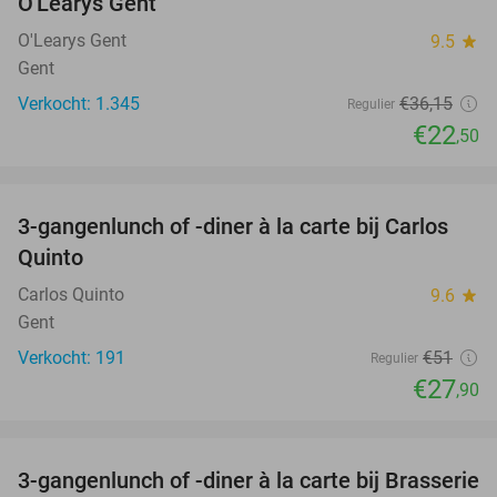
O'Learys Gent
O'Learys Gent
9.5
star
Gent
Verkocht: 1.345
€36
,15
Regulier
€22
,50
favorite_border
3-gangenlunch of -diner à la carte bij Carlos
45%
Quinto
Carlos Quinto
9.6
star
Gent
Verkocht: 191
€51
Regulier
€27
,90
favorite_border
3-gangenlunch of -diner à la carte bij Brasserie
49%