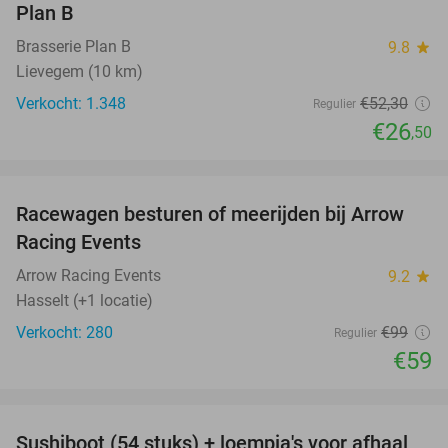
Plan B
Brasserie Plan B
9.8
star
Lievegem (10 km)
Verkocht: 1.348
€52
,30
Regulier
€26
,50
favorite_border
Racewagen besturen of meerijden bij Arrow
40%
Racing Events
Arrow Racing Events
9.2
star
Hasselt (+1 locatie)
Verkocht: 280
€99
Regulier
€59
favorite_border
Sushiboot (54 stuks) + loempia's voor afhaal