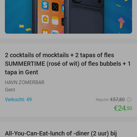
favorite_border
2 cocktails of mocktails + 2 tapas of fles
58%
SUMMERTIME (rosé of wit) of fles bubbels + 1
tapa in Gent
HAVN ZOMERBAR
Gent
Verkocht: 49
€57
,80
Regulier
€24
,50
favorite_border
All-You-Can-Eat-lunch of -diner (2 uur) bij
36%