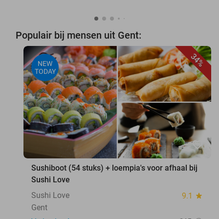
Populair bij mensen uit Gent:
34%
NEW
TODAY
favorite_border
Sushiboot (54 stuks) + loempia's voor afhaal bij
Sushi Love
Sushi Love
9.1
star
Gent