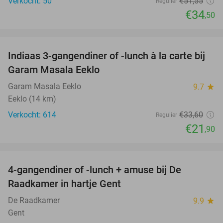
Verkocht: 50
€51
,55
Regulier
€34
,50
favorite_border
Indiaas 3-gangendiner of -lunch à la carte bij
35%
Garam Masala Eeklo
Garam Masala Eeklo
9.7
star
Eeklo (14 km)
Verkocht: 614
€33
,60
Regulier
€21
,90
favorite_border
4-gangendiner of -lunch + amuse bij De
44%
Raadkamer in hartje Gent
De Raadkamer
9.9
star
Gent