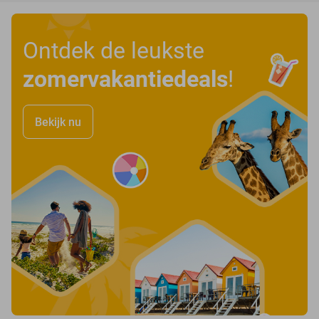
Ontdek de leukste
zomervakantiedeals
!
Bekijk nu