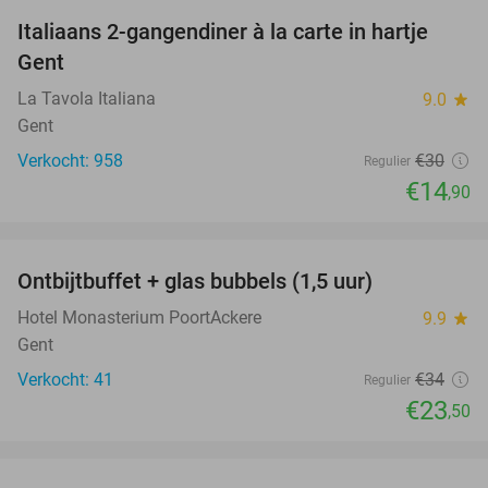
Italiaans 2-gangendiner à la carte in hartje
50%
Gent
La Tavola Italiana
9.0
star
Gent
Verkocht: 958
€30
Regulier
€14
,90
favorite_border
Ontbijtbuffet + glas bubbels (1,5 uur)
31%
Hotel Monasterium PoortAckere
9.9
star
Gent
Verkocht: 41
€34
Regulier
€23
,50
favorite_border