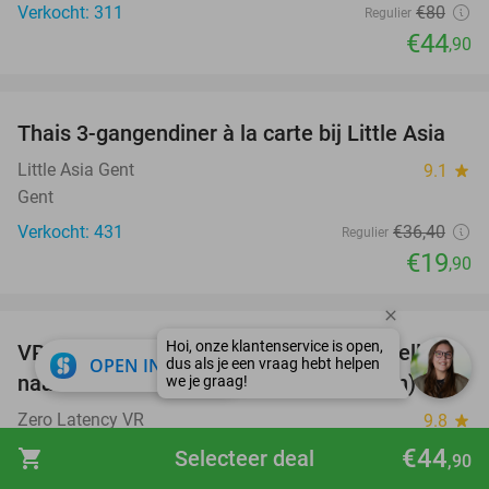
Verkocht: 311
€80
Regulier
€44
,90
favorite_border
Thais 3-gangendiner à la carte bij Little Asia
45%
Little Asia Gent
9.1
star
Gent
Verkocht: 431
€36
,40
Regulier
€19
,90
favorite_border
VR-experience (1-5 pers.) met 2 of 3 spellen
32%
close
OPEN IN APP
naar keuze of escaperoom (30 of 45 min)
Zero Latency VR
9.8
star
Gent (+1 locatie)
€44
shopping_cart
Selecteer deal
,90
Verkocht: 1.817
€21
,90
Regulier