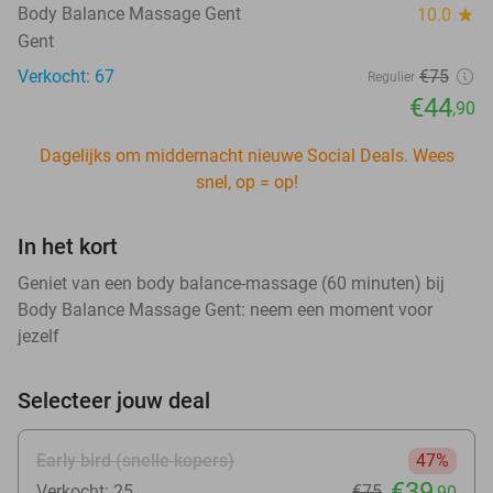
Body Balance Massage Gent
10.0
star
Gent
Verkocht: 67
€75
Regulier
€44
,90
Dagelijks om middernacht nieuwe Social Deals. Wees
snel, op = op!
In het kort
Geniet van een body balance-massage (60 minuten) bij
Body Balance Massage Gent: neem een moment voor
jezelf
Selecteer jouw deal
Early bird (snelle kopers)
47%
€39
Verkocht: 25
€75
,90