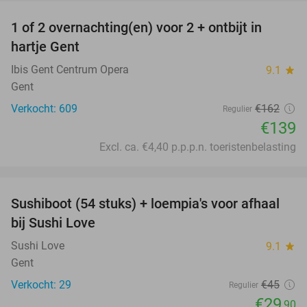
1 of 2 overnachting(en) voor 2 + ontbijt in
14%
hartje Gent
Ibis Gent Centrum Opera
9.1
star
Gent
Verkocht: 609
€162
Regulier
€139
Excl. ca. €4,40 p.p.p.n. toeristenbelasting
favorite_border
Sushiboot (54 stuks) + loempia's voor afhaal
34%
bij Sushi Love
Sushi Love
9.1
star
Gent
Verkocht: 29
€45
Regulier
€29
,90