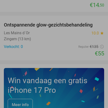
€14
,50
favorite_border
Ontspannende glow-gezichtsbehandeling
59%
NEW
TODAY
Les Mains d´Or
10.0
star
Zingem (13 km)
Verkocht: 0
€135
Regulier
€55
Win vandaag een gratis
iPhone 17 Pro
Meer info