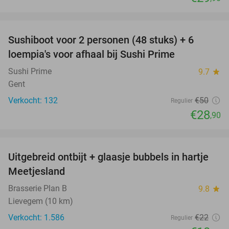
favorite_border
Sushiboot voor 2 personen (48 stuks) + 6
42%
loempia's voor afhaal bij Sushi Prime
Sushi Prime
9.7
star
Gent
Verkocht: 132
€50
Regulier
€28
,90
favorite_border
Uitgebreid ontbijt + glaasje bubbels in hartje
50%
Meetjesland
Brasserie Plan B
9.8
star
Lievegem (10 km)
Verkocht: 1.586
€22
Regulier