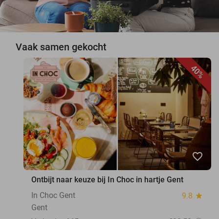
Vaak samen gekocht
40%
favorite_border
Ontbijt naar keuze bij In Choc in hartje Gent
In Choc Gent
9.8
star
Gent