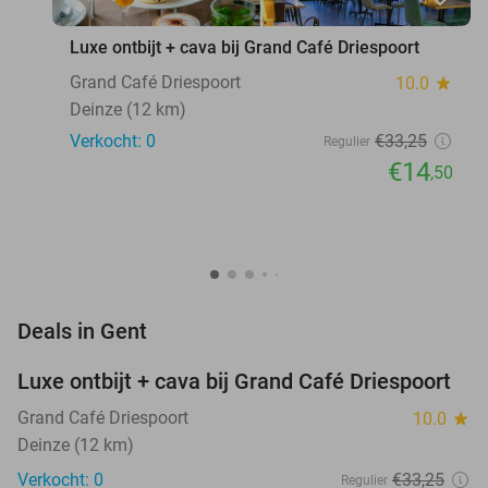
Luxe ontbijt + cava bij Grand Café Driespoort
Grand Café Driespoort
10.0
star
Deinze (12 km)
Verkocht: 0
€33
,25
Regulier
€14
,50
favorite_border
Deals in Gent
Luxe ontbijt + cava bij Grand Café Driespoort
56%
NEW
TODAY
Grand Café Driespoort
10.0
star
Deinze (12 km)
Verkocht: 0
€33
,25
Regulier