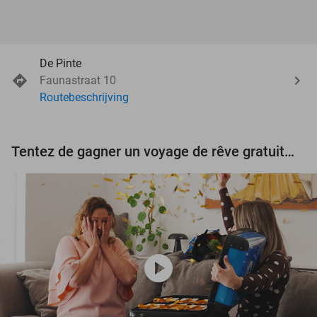
De Pinte
Faunastraat 10
Routebeschrijving
Tentez de gagner un voyage de rêve gratuit d'une valeur de 3.000 € !
play_circle