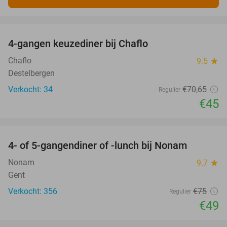
favorite_border
4-gangen keuzediner bij Chaflo
36%
Chaflo
9.5
star
Destelbergen
Verkocht: 34
€70
,65
Regulier
€45
favorite_border
4- of 5-gangendiner of -lunch bij Nonam
35%
Nonam
9.7
star
Gent
Verkocht: 356
€75
Regulier
€49
favorite_border