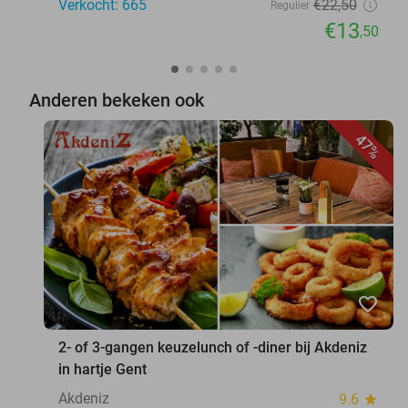
Verkocht: 665
€22
,50
Regulier
€13
,50
Anderen bekeken ook
47%
favorite_border
2- of 3-gangen keuzelunch of -diner bij Akdeniz
in hartje Gent
Akdeniz
9.6
star