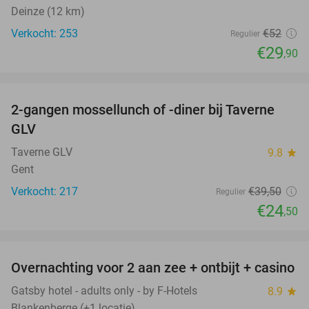
Deinze (12 km)
Verkocht: 253
€52
Regulier
€29
,90
favorite_border
2-gangen mossellunch of -diner bij Taverne
38%
GLV
Taverne GLV
9.8
star
Gent
Verkocht: 217
€39
,50
Regulier
€24
,50
favorite_border
Overnachting voor 2 aan zee + ontbijt + casino
47%
Gatsby hotel - adults only - by F-Hotels
8.9
star
Blankenberge (+1 locatie)