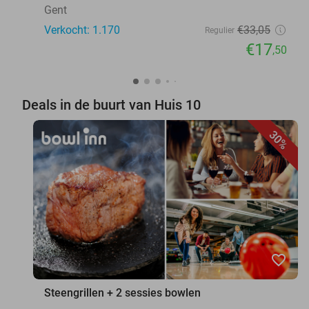
Gent
Verkocht: 1.170
€33
,05
Regulier
€17
,50
Deals in de buurt van Huis 10
30%
favorite_border
Steengrillen + 2 sessies bowlen