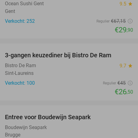
Ocean Sushi Gent
9.5
star
Gent
Verkocht: 252
€67
,15
Regulier
€29
,90
favorite_border
3-gangen keuzediner bij Bistro De Ram
41%
Bistro De Ram
9.7
star
Sint-Laureins
Verkocht: 100
€45
Regulier
€26
,50
favorite_border
Entree voor Boudewijn Seapark
35%
Boudewijn Seapark
Brugge