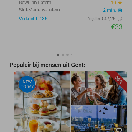
Bowl Inn Latem
10
star
Sint-Martens-Latem
2 min.
directions_car
Verkocht: 135
€47
,25
Regulier
€33
Populair bij mensen uit Gent:
56%
NEW
TODAY
favorite_border