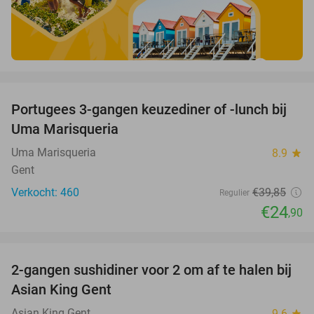
favorite_border
Portugees 3-gangen keuzediner of -lunch bij
38%
Uma Marisqueria
Uma Marisqueria
8.9
star
Gent
Verkocht: 460
€39
,85
Regulier
€24
,90
favorite_border
2-gangen sushidiner voor 2 om af te halen bij
31%
Asian King Gent
Asian King Gent
9.6
star