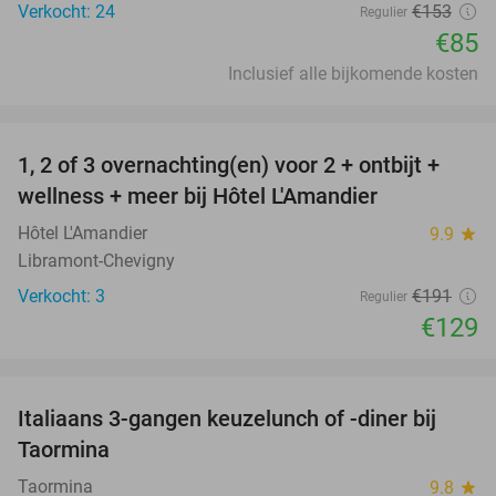
Verkocht: 24
€153
Regulier
€85
Inclusief alle bijkomende kosten
favorite_border
1, 2 of 3 overnachting(en) voor 2 + ontbijt +
32%
NEW
wellness + meer bij Hôtel L'Amandier
TODAY
Hôtel L'Amandier
9.9
star
Libramont-Chevigny
Verkocht: 3
€191
Regulier
€129
favorite_border
Italiaans 3-gangen keuzelunch of -diner bij
43%
Taormina
Taormina
9.8
star