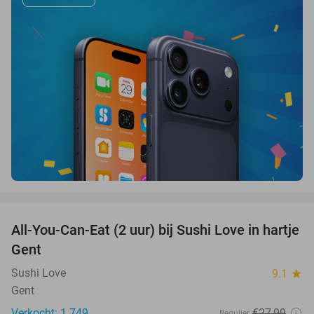
favorite_border
All-You-Can-Eat (2 uur) bij Sushi Love in hartje
36%
Gent
Sushi Love
9.1
star
Gent
Verkocht: 1.749
€27
,99
Regulier