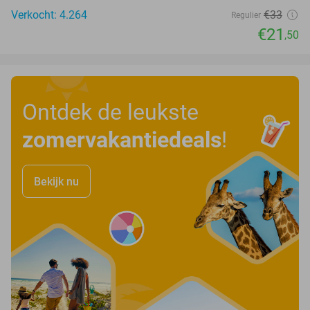
Verkocht: 4.264
€33
Regulier
€21
,50
Ontdek de leukste
zomervakantiedeals
!
Bekijk nu