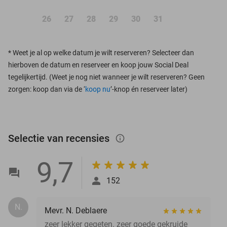
26
27
28
29
30
31
*
Weet je al op welke datum je wilt reserveren? Selecteer dan
hierboven de datum en reserveer en koop jouw Social Deal
tegelijkertijd. (Weet je nog niet wanneer je wilt reserveren? Geen
zorgen: koop dan via de ‘
koop nu
’-knop én reserveer later)
Selectie van recensies
info_outlined
9,7
152
N.
Mevr. N. Deblaere
zeer lekker gegeten. zeer goede gekruide