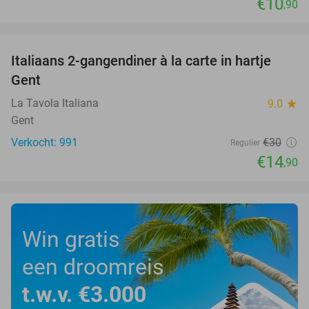
€10
,90
favorite_border
Italiaans 2-gangendiner à la carte in hartje
50%
Gent
La Tavola Italiana
9.0
star
Gent
Verkocht: 991
€30
Regulier
€14
,90
Win gratis
een droomreis
t.w.v. €3.000