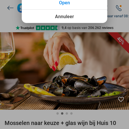
Open
7 dagen per week beschikbaar
10+ miljoen leden
Annuleer
Bereikbaar vanaf 08
9,4
op basis van
206.262 reviews
Ontdek 15.000+ deals
40%
7 dagen per week beschikbaar
10+ miljoen leden
favorite_border
Mosselen naar keuze + glas wijn bij Huis 10