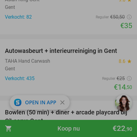
Gent
Verkocht: 82
€50
,50
Regulier
€35
favorite_border
Autowasbeurt + interieurreiniging in Gent
42%
TAHA Hand Carwash
8.6
star
Gent
Verkocht: 435
€25
Regulier
€14
,50
favorite_border
close
OPEN IN APP
Bowlen (50 min) + diner + arcade playcard bij
38%
O'Learys Gent
€22
shopping_cart
Koop nu
,90
O'Learys Gent
9.5
star