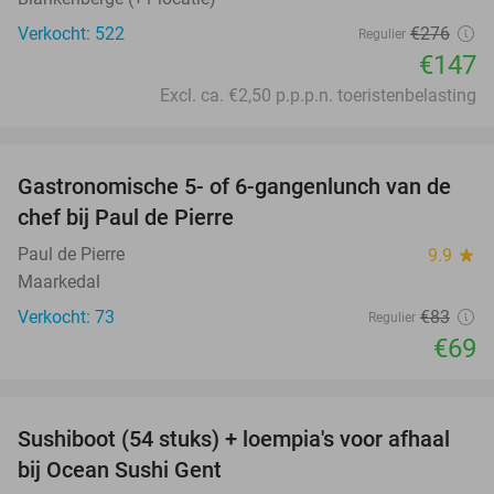
Verkocht: 522
€276
Regulier
€147
Excl. ca. €2,50 p.p.p.n. toeristenbelasting
favorite_border
Gastronomische 5- of 6-gangenlunch van de
17%
chef bij Paul de Pierre
Paul de Pierre
9.9
star
Maarkedal
Verkocht: 73
€83
Regulier
€69
favorite_border
Sushiboot (54 stuks) + loempia's voor afhaal
55%
bij Ocean Sushi Gent