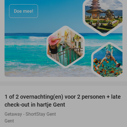
Doe mee!
favorite_border
1 of 2 overnachting(en) voor 2 personen + late
44%
check-out in hartje Gent
Getaway - ShortStay Gent
Gent