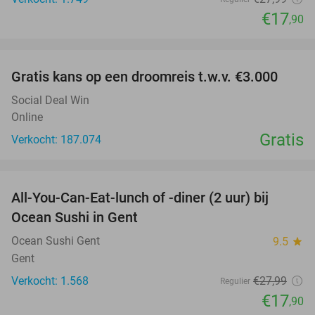
€17
,90
favorite_border
Gratis kans op een droomreis t.w.v. €3.000
Social Deal Win
Online
Gratis
Verkocht: 187.074
favorite_border
All-You-Can-Eat-lunch of -diner (2 uur) bij
36%
Ocean Sushi in Gent
Ocean Sushi Gent
9.5
star
Gent
Verkocht: 1.568
€27
,99
Regulier
€17
,90