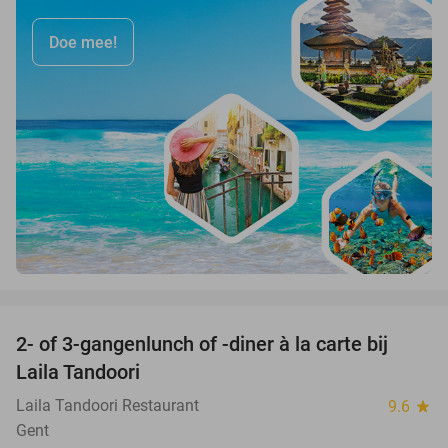
Doe mee!
favorite_border
2- of 3-gangenlunch of -diner à la carte bij
45%
Laila Tandoori
Laila Tandoori Restaurant
9.6
star
Gent