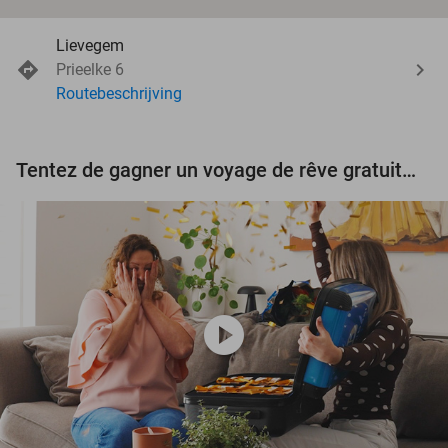
Lievegem
Prieelke 6
Routebeschrijving
Tentez de gagner un voyage de rêve gratuit d'une valeur de 3.000 € !
play_circle