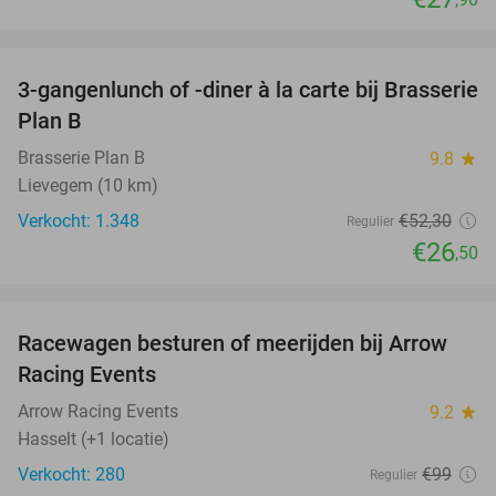
favorite_border
3-gangenlunch of -diner à la carte bij Brasserie
49%
Plan B
Brasserie Plan B
9.8
star
Lievegem (10 km)
Verkocht: 1.348
€52
,30
Regulier
€26
,50
favorite_border
Racewagen besturen of meerijden bij Arrow
40%
Racing Events
Arrow Racing Events
9.2
star
Hasselt (+1 locatie)
Verkocht: 280
€99
Regulier