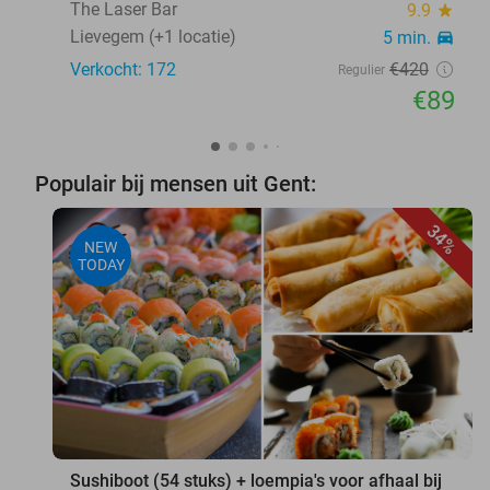
The Laser Bar
9.9
star
Lievegem (+1 locatie)
5 min.
directions_car
Verkocht: 172
€420
Regulier
€89
Populair bij mensen uit Gent:
34%
NEW
TODAY
favorite_border
Sushiboot (54 stuks) + loempia's voor afhaal bij