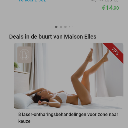
Regulier
€14
,90
Deals in de buurt van Maison Elles
79%
favorite_border
8 laser-ontharingsbehandelingen voor zone naar
keuze