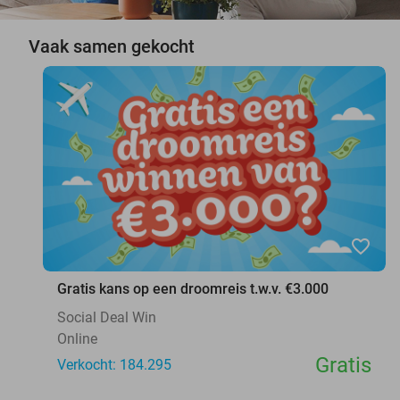
Vaak samen gekocht
favorite_border
Gratis kans op een droomreis t.w.v. €3.000
Social Deal Win
Online
Gratis
Verkocht: 184.295