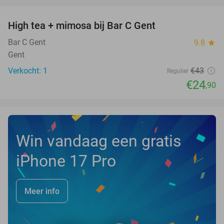
favorite_border
High tea + mimosa bij Bar C Gent
42%
NEW
TODAY
Bar C Gent
9.8
star
Gent
Verkocht: 1
€43
Regulier
€24
,90
Win vandaag een gratis
iPhone 17 Pro
Meer info