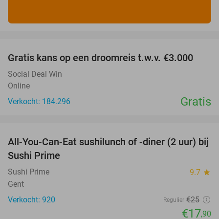
favorite_border
Gratis kans op een droomreis t.w.v. €3.000
Social Deal Win
Online
Gratis
Verkocht: 184.296
favorite_border
All-You-Can-Eat sushilunch of -diner (2 uur) bij
28%
Sushi Prime
Sushi Prime
9.7
star
Gent
Verkocht: 920
€25
Regulier
€17
,90