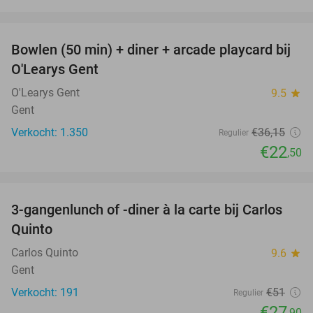
favorite_border
Bowlen (50 min) + diner + arcade playcard bij
38%
O'Learys Gent
O'Learys Gent
9.5
star
Gent
Verkocht: 1.350
€36
,15
Regulier
€22
,50
favorite_border
3-gangenlunch of -diner à la carte bij Carlos
45%
Quinto
Carlos Quinto
9.6
star
Gent
Verkocht: 191
€51
Regulier
€27
,90