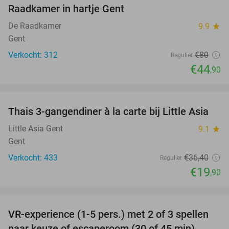
Raadkamer in hartje Gent
De Raadkamer
9.9
star
Gent
Verkocht: 312
€80
Regulier
€44
,90
favorite_border
Thais 3-gangendiner à la carte bij Little Asia
45%
Little Asia Gent
9.1
star
Gent
Verkocht: 433
€36
,40
Regulier
€19
,90
favorite_border
VR-experience (1-5 pers.) met 2 of 3 spellen
32%
naar keuze of escaperoom (30 of 45 min)