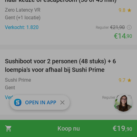
Zero Latency VR
9.8
star
Gent (+1 locatie)
Verkocht: 1.820
€21
,90
Regulier
€14
,90
favorite_border
Sushiboot voor 2 personen (48 stuks) + 6
42%
loempia's voor afhaal bij Sushi Prime
Sushi Prime
9.7
star
Gent
Verkocht: 114
€50
Regulier
close
OPEN IN APP
€28
,90
favorite_border
€19
shopping_cart
Koop nu
,90
2-gangen sushidiner voor 2 om af te halen bij
31%