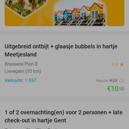
favorite_border
Uitgebreid ontbijt + glaasje bubbels in hartje
50%
Meetjesland
Brasserie Plan B
9.8
star
Lievegem (10 km)
Verkocht: 1.557
€22
Regulier
€10
,90
favorite_border
1 of 2 overnachting(en) voor 2 personen + late
44%
check-out in hartje Gent