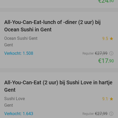
€24
,50
favorite_border
All-You-Can-Eat-lunch of -diner (2 uur) bij
36%
Ocean Sushi in Gent
Ocean Sushi Gent
9.5
star
Gent
Verkocht: 1.508
€27
,99
Regulier
€17
,90
favorite_border
All-You-Can-Eat (2 uur) bij Sushi Love in hartje
36%
Gent
Sushi Love
9.1
star
Gent
Verkocht: 1.643
€27
,99
Regulier