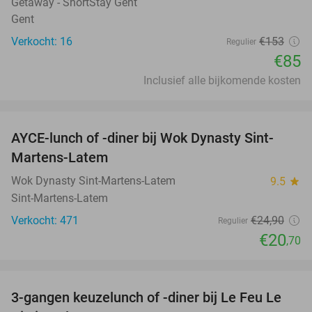
Getaway - ShortStay Gent
Gent
Verkocht: 16
€153
Regulier
€85
Inclusief alle bijkomende kosten
favorite_border
AYCE-lunch of -diner bij Wok Dynasty Sint-
17%
Martens-Latem
Wok Dynasty Sint-Martens-Latem
9.5
star
Sint-Martens-Latem
Verkocht: 471
€24
,90
Regulier
€20
,70
favorite_border
3-gangen keuzelunch of -diner bij Le Feu Le
33%