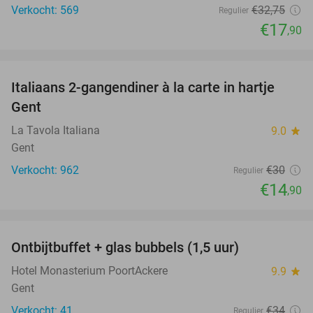
Verkocht: 569
€32
,75
Regulier
€17
,90
favorite_border
Italiaans 2-gangendiner à la carte in hartje
50%
Gent
La Tavola Italiana
9.0
star
Gent
Verkocht: 962
€30
Regulier
€14
,90
favorite_border
Ontbijtbuffet + glas bubbels (1,5 uur)
31%
Hotel Monasterium PoortAckere
9.9
star
Gent
Verkocht: 41
€34
Regulier