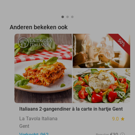
Anderen bekeken ook
50%
favorite_border
Italiaans 2-gangendiner à la carte in hartje Gent
La Tavola Italiana
9.0
star
Gent
Verkocht: 962
€30