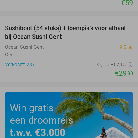
€59
favorite_border
Sushiboot (54 stuks) + loempia's voor afhaal
55%
bij Ocean Sushi Gent
Ocean Sushi Gent
9.5
star
Gent
Verkocht: 237
€67
,15
Regulier
€29
,90
Win gratis
een droomreis
t.w.v. €3.000