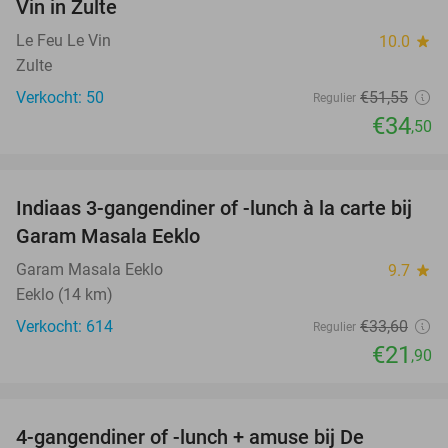
Vin in Zulte
Le Feu Le Vin
10.0
star
Zulte
Verkocht: 50
€51
,55
Regulier
€34
,50
favorite_border
Indiaas 3-gangendiner of -lunch à la carte bij
35%
Garam Masala Eeklo
Garam Masala Eeklo
9.7
star
Eeklo (14 km)
Verkocht: 614
€33
,60
Regulier
€21
,90
favorite_border
4-gangendiner of -lunch + amuse bij De
44%