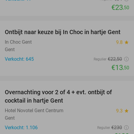
€23
,50
favorite_border
Ontbijt naar keuze bij In Choc in hartje Gent
40%
In Choc Gent
9.8
star
Gent
Verkocht: 645
€22
,50
Regulier
€13
,50
favorite_border
Overnachting voor 2 of 4 + evt. ontbijt of
40%
cocktail in hartje Gent
Hotel Novotel Gent Centrum
9.3
star
Gent
Verkocht: 1.106
€230
Regulier