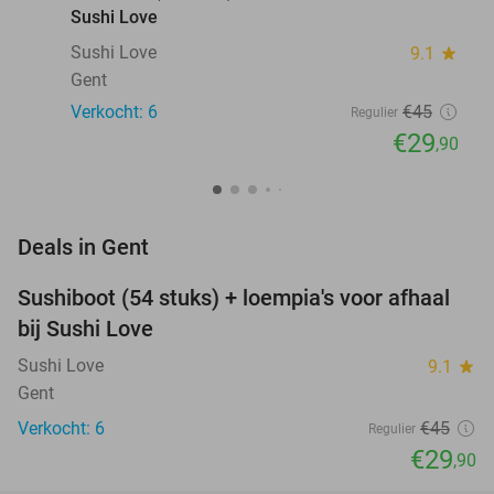
Sushi Love
Sushi Love
9.1
star
Gent
Verkocht: 6
€45
Regulier
€29
,90
favorite_border
Deals in Gent
Sushiboot (54 stuks) + loempia's voor afhaal
34%
NEW
bij Sushi Love
TODAY
Sushi Love
9.1
star
Gent
Verkocht: 6
€45
Regulier
€29
,90