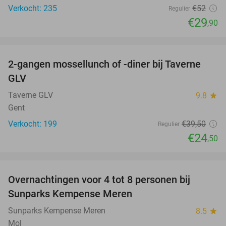
Verkocht: 235
€52
Regulier
€29
,90
favorite_border
2-gangen mossellunch of -diner bij Taverne
38%
GLV
Taverne GLV
9.8
star
Gent
Verkocht: 199
€39
,50
Regulier
€24
,50
favorite_border
Overnachtingen voor 4 tot 8 personen bij
Sunparks Kempense Meren
Sunparks Kempense Meren
8.5
star
Mol