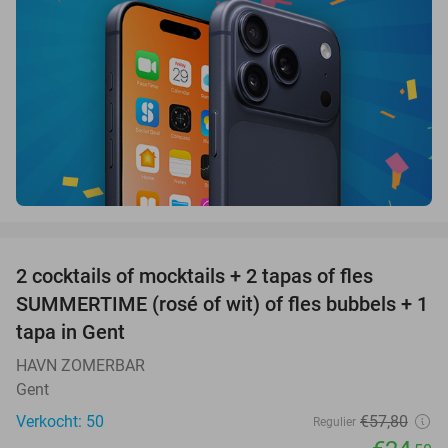
favorite_border
2 cocktails of mocktails + 2 tapas of fles
58%
SUMMERTIME (rosé of wit) of fles bubbels + 1
tapa in Gent
HAVN ZOMERBAR
Gent
Verkocht: 50
€57
,80
Regulier