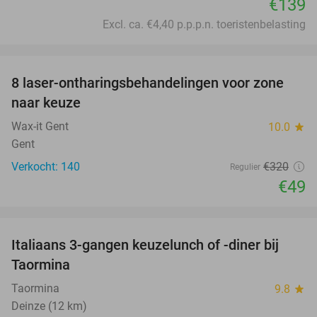
€139
Excl. ca. €4,40 p.p.p.n. toeristenbelasting
favorite_border
8 laser-ontharingsbehandelingen voor zone
85%
naar keuze
Wax-it Gent
10.0
star
Gent
Verkocht: 140
€320
Regulier
€49
favorite_border
Italiaans 3-gangen keuzelunch of -diner bij
43%
Taormina
Taormina
9.8
star
Deinze (12 km)