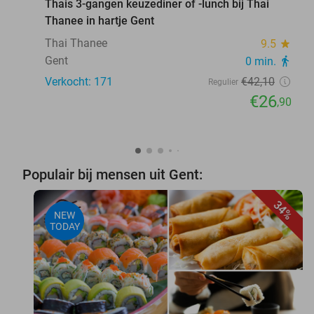
Thais 3-gangen keuzediner of -lunch bij Thai
Thanee in hartje Gent
Thai Thanee
9.5
star
Gent
0 min.
directions_walk
Verkocht: 171
€42
,10
Regulier
€26
,90
Populair bij mensen uit Gent:
34%
NEW
TODAY