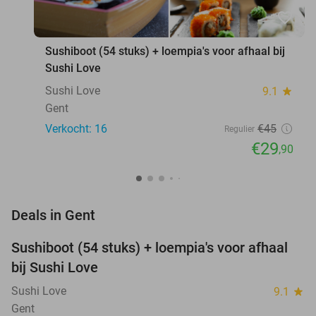
favorite_border
Sushiboot (54 stuks) + loempia's voor afhaal bij
Sushi Love
Sushi Love
9.1
star
Gent
Verkocht: 16
€45
Regulier
€29
,90
favorite_border
Deals in Gent
Sushiboot (54 stuks) + loempia's voor afhaal
34%
NEW
bij Sushi Love
TODAY
Sushi Love
9.1
star
Gent