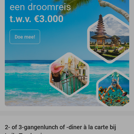
een droomreis
t.w.v. €3.000
Doe mee!
favorite_border
2- of 3-gangenlunch of -diner à la carte bij
45%