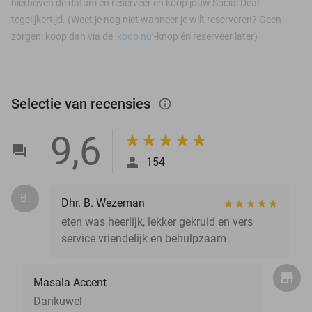
hierboven de datum en reserveer en koop jouw Social Deal
tegelijkertijd. (Weet je nog niet wanneer je wilt reserveren? Geen
zorgen: koop dan via de ‘
koop nu
’-knop én reserveer later)
Selectie van recensies
info_outlined
9,6
154
B.
Dhr. B. Wezeman
eten was heerlijk, lekker gekruid en vers
service vriendelijk en behulpzaam
Masala Accent
Dankuwel