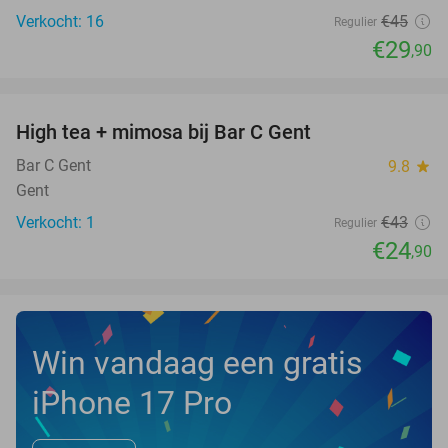
Verkocht: 16
€45
Regulier
€29
,90
favorite_border
High tea + mimosa bij Bar C Gent
42%
NEW
TODAY
Bar C Gent
9.8
star
Gent
Verkocht: 1
€43
Regulier
€24
,90
Win vandaag een gratis
iPhone 17 Pro