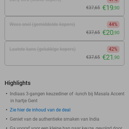
€19
€37
,65
,90
Wees snel (gemiddelde kopers)
44%
€20
€37
,65
,90
Laatste kans (gelukkige kopers)
42%
€21
€37
,65
,90
Highlights
Indiaas 3-gangen keuzediner of -lunch bij Masala Accent
in hartje Gent
Zie
hier
de inhoud van de deal
Geniet van de authentieke smaken van India
Ga vooraf voor een kleine hap naar keuze, gevolgd door