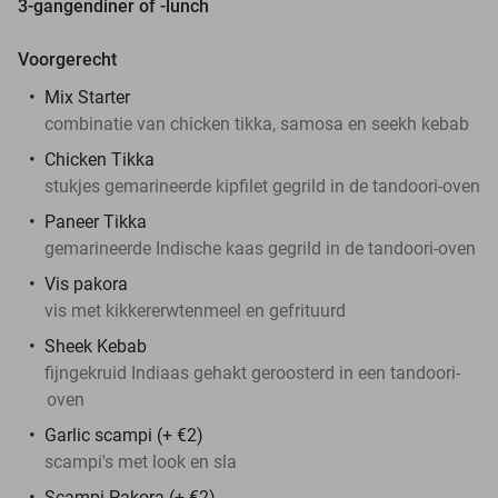
3-gangendiner of -lunch
Voorgerecht
Mix Starter
combinatie van chicken tikka, samosa en seekh kebab
Chicken Tikka
stukjes gemarineerde kipfilet gegrild in de tandoori-oven
Paneer Tikka
gemarineerde Indische kaas gegrild in de tandoori-oven
Vis pakora
vis met kikkererwtenmeel en gefrituurd
Sheek Kebab
fijngekruid Indiaas gehakt geroosterd in een tandoori-
oven
Garlic scampi (+ €2)
scampi's met look en sla
Scampi Pakora (+ €2)