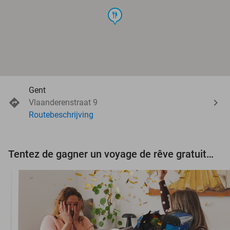
food
Gent
Vlaanderenstraat 9
Routebeschrijving
Tentez de gagner un voyage de rêve gratuit d'une valeur de 3.000 € !