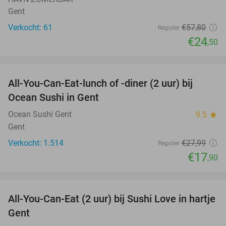
Gent
Verkocht: 61
€57
,80
Regulier
€24
,50
favorite_border
All-You-Can-Eat-lunch of -diner (2 uur) bij
36%
Ocean Sushi in Gent
Ocean Sushi Gent
9.5
star
Gent
Verkocht: 1.514
€27
,99
Regulier
€17
,90
favorite_border
All-You-Can-Eat (2 uur) bij Sushi Love in hartje
36%
Gent