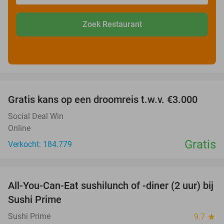
Zoek Restaurant
favorite_border
Gratis kans op een droomreis t.w.v. €3.000
Social Deal Win
Online
Gratis
Verkocht: 184.779
favorite_border
All-You-Can-Eat sushilunch of -diner (2 uur) bij
28%
Sushi Prime
Sushi Prime
9.7
star