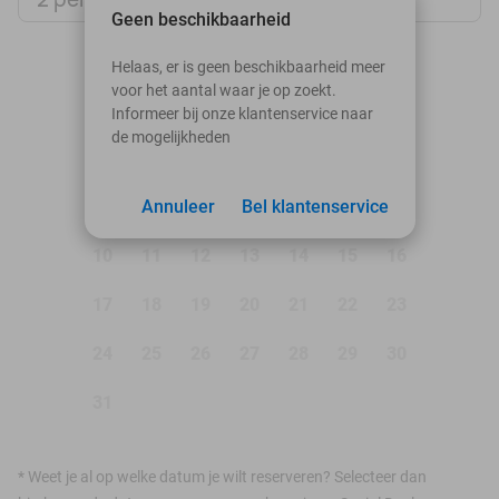
Geen beschikbaarheid
augustus 2026
Helaas, er is geen beschikbaarheid meer
voor het aantal waar je op zoekt.
Ma
Di
Wo
Do
Vr
Za
Zo
Informeer bij onze klantenservice naar
de mogelijkheden
1
2
3
Annuleer
4
5
Bel klantenservice
6
7
8
9
10
11
12
13
14
15
16
17
18
19
20
21
22
23
24
25
26
27
28
29
30
31
*
Weet je al op welke datum je wilt reserveren? Selecteer dan