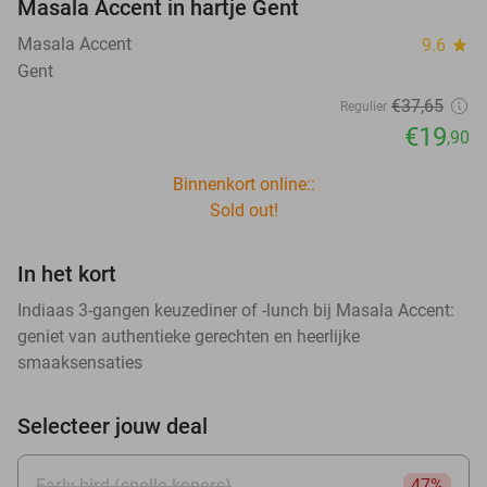
Masala Accent in hartje Gent
Masala Accent
9.6
star
Gent
€37
,65
Regulier
€19
,90
Binnenkort online::
Sold out!
In het kort
Indiaas 3-gangen keuzediner of -lunch bij Masala Accent:
geniet van authentieke gerechten en heerlijke
smaaksensaties
Selecteer jouw deal
Early bird (snelle kopers)
47%