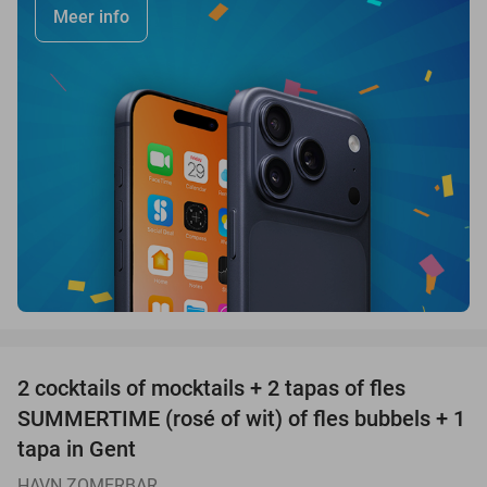
Meer info
favorite_border
2 cocktails of mocktails + 2 tapas of fles
58%
SUMMERTIME (rosé of wit) of fles bubbels + 1
tapa in Gent
HAVN ZOMERBAR