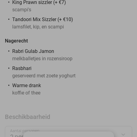
King Prawn sizzler (+ €7)
scampi's
Tandoori Mix Sizzler (+ €10)
lamsfilet, kip, en scampi
Nagerecht
Rabri Gulab Jamon
melkballetjes in rozensiroop
Rasbhari
geserveerd met zoete yoghurt
Warme drank
koffie of thee
Beschikbaarheid
Aantal personen:
2 personen