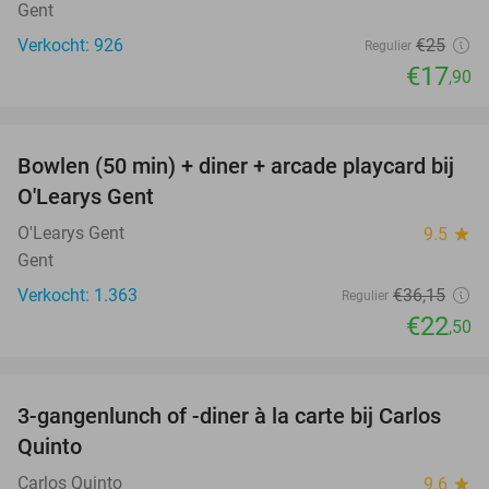
Gent
Verkocht: 926
€25
Regulier
€17
,90
favorite_border
Bowlen (50 min) + diner + arcade playcard bij
38%
O'Learys Gent
O'Learys Gent
9.5
star
Gent
Verkocht: 1.363
€36
,15
Regulier
€22
,50
favorite_border
3-gangenlunch of -diner à la carte bij Carlos
45%
Quinto
Carlos Quinto
9.6
star