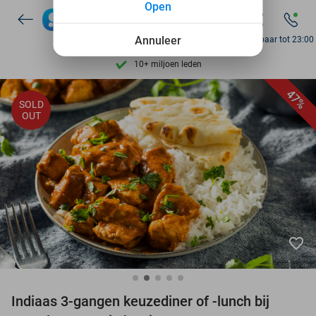
Open
7 dagen per week beschikbaar
10+ miljoen leden
Annuleer
Bereikbaar tot 23:00
9,4
op basis van
206.071 reviews
Ontdek 15.000+ deals
47%
SOLD
7 dagen per week beschikbaar
OUT
10+ miljoen leden
favorite_border
Indiaas 3-gangen keuzediner of -lunch bij