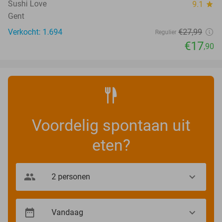
Sushi Love
9.1
star
Gent
Verkocht: 1.694
€27
,99
Regulier
€17
,90
Voordelig spontaan uit
eten?