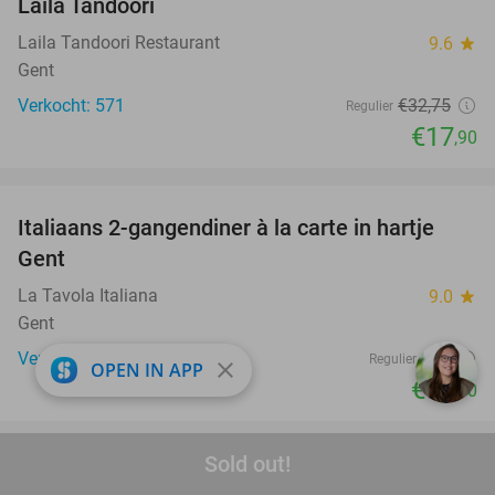
Laila Tandoori
Laila Tandoori Restaurant
9.6
star
Gent
Verkocht: 571
€32
,75
Regulier
€17
,90
favorite_border
Italiaans 2-gangendiner à la carte in hartje
50%
Gent
La Tavola Italiana
9.0
star
Gent
Verkocht: 969
€30
Regulier
close
OPEN IN APP
€14
,90
favorite_border
Sold out!
Ontbijtbuffet + glas bubbels (1,5 uur)
31%