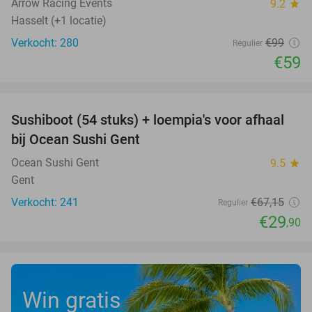
Arrow Racing Events
9.2
star
Hasselt (+1 locatie)
Verkocht: 280
€99
Regulier
€59
favorite_border
Sushiboot (54 stuks) + loempia's voor afhaal
55%
bij Ocean Sushi Gent
Ocean Sushi Gent
9.5
star
Gent
Verkocht: 241
€67
,15
Regulier
€29
,90
Win gratis