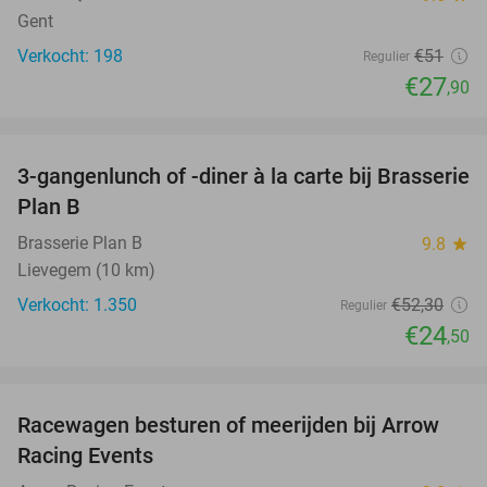
Gent
Verkocht: 198
€51
Regulier
€27
,90
favorite_border
3-gangenlunch of -diner à la carte bij Brasserie
53%
SOLD
Plan B
OUT
Brasserie Plan B
9.8
star
Lievegem (10 km)
Verkocht: 1.350
€52
,30
Regulier
€24
,50
favorite_border
Racewagen besturen of meerijden bij Arrow
40%
Racing Events