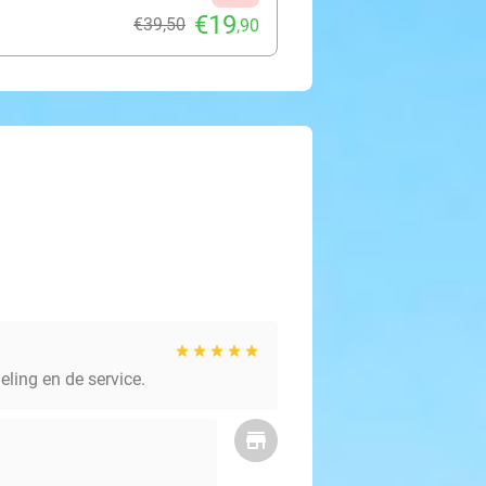
€19
€39
,50
,90
ling en de service.