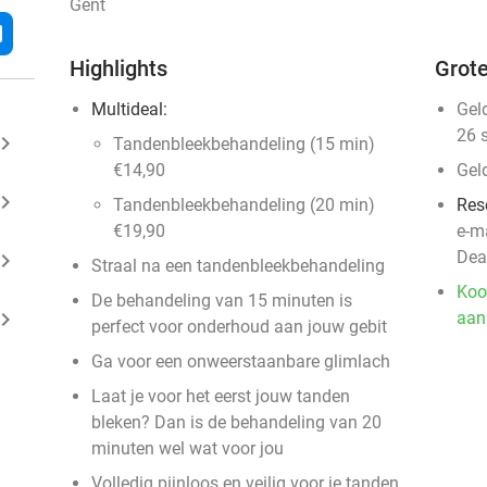
Gent
l
Highlights
Grote
Multideal:
Gel
26 
ard_arrow_right
Tandenbleekbehandeling (15 min)
€14,90
Gel
ard_arrow_right
Tandenbleekbehandeling (20 min)
Res
€19,90
e-m
Dea
ard_arrow_right
Straal na een tandenbleekbehandeling
Koo
De behandeling van 15 minuten is
ard_arrow_right
aan
perfect voor onderhoud aan jouw gebit
Ga voor een onweerstaanbare glimlach
Laat je voor het eerst jouw tanden
bleken? Dan is de behandeling van 20
minuten wel wat voor jou
Volledig pijnloos en veilig voor je tanden