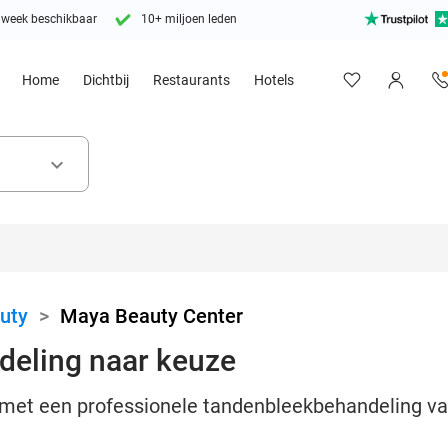
 week beschikbaar
10+ miljoen leden
Home
Dichtbij
Restaurants
Hotels
keyboard_arrow_down
uty
>
Maya Beauty Center
eling naar keuze
h met een professionele tandenbleekbehandeling va