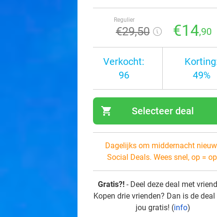
Regulier
€14
€29
,50
,90
Verkocht:
Korting
96
49%
shopping_cart
Selecteer deal
navi
Dagelijks om middernacht nieuw
Social Deals. Wees snel, op = op
Gratis?!
- Deel deze deal met vrien
Kopen drie vrienden? Dan is de deal
jou gratis! (
info
)