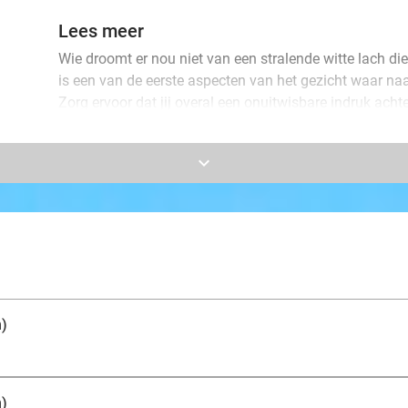
Lees meer
Wie droomt er nou niet van een stralende witte lach d
is een van de eerste aspecten van het gezicht waar na
Zorg ervoor dat jij overal een onuitwisbare indruk ach
glimlach.
keyboard_arrow_down
Bij Maya Beauty Center ga jij voor een tandenbleekbe
behandeling van 15 minuten is perfect als onderhoud v
eerste keer je tanden bleken? Dan is de behandeling v
Geniet van je prachtige witte tanden!
n)
n)