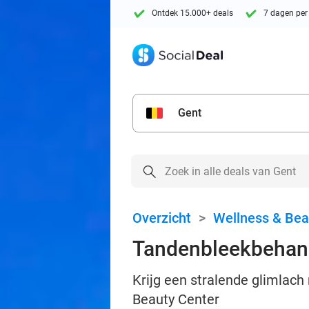
Ontdek 15.000+ deals
7 dagen per
Gent
Overzicht
>
Wellness & Bea
Tandenbleekbehand
Krijg een stralende glimlac
Beauty Center