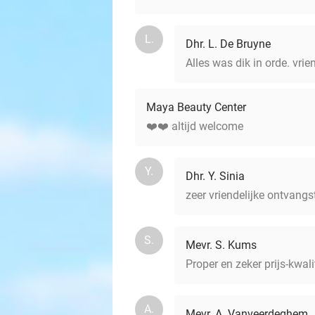
L.
Dhr. L. De Bruyne
Alles was dik in orde. vrie
Maya Beauty Center
❤️❤️ altijd welcome
Y.
Dhr. Y. Sinia
zeer vriendelijke ontvangs
S.
Mevr. S. Kums
Proper en zeker prijs-kwalit
A.
Mevr. A. Vanveerdeghem