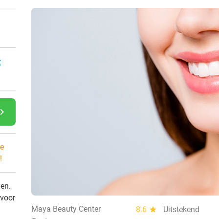
:
gate_next
e
!
den.
 voor
Maya Beauty Center
8.6
star
Uitstekend