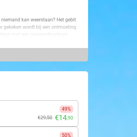
ie niemand kan weerstaan? Het gebit
ar gekeken wordt bij een ontmoeting.
terlaat met een onweerstaanbare
handeling van 15 of 20 minuten. De
oor jouw gebit. Laat je voor de
an 20 minuten wel wat voor jou.
49%
€14
€29
,50
,90
50%