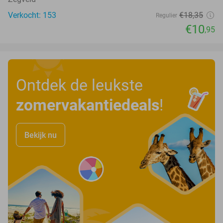
Verkocht: 153
€18
,35
Regulier
€10
,95
Ontdek de leukste
zomervakantiedeals
!
Bekijk nu