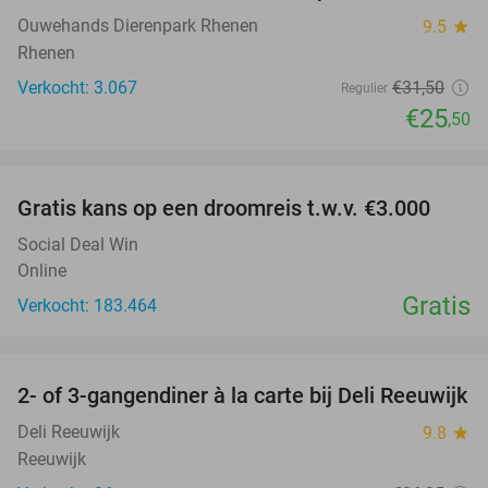
Ouwehands Dierenpark Rhenen
9.5
star
Rhenen
Verkocht: 3.067
€31
,50
Regulier
€25
,50
favorite_border
Gratis kans op een droomreis t.w.v. €3.000
Social Deal Win
Online
Gratis
Verkocht: 183.464
favorite_border
2- of 3-gangendiner à la carte bij Deli Reeuwijk
43%
Deli Reeuwijk
9.8
star
Reeuwijk