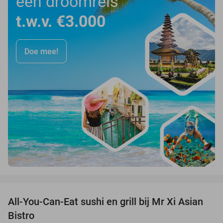
een droomreis
t.w.v. €3.000
Doe mee!
favorite_border
All-You-Can-Eat sushi en grill bij Mr Xi Asian
14%
Bistro