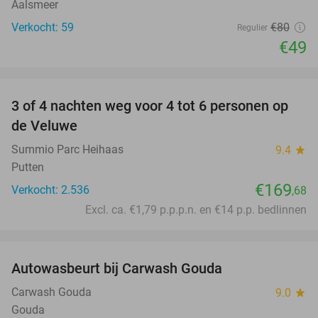
Aalsmeer
Verkocht: 59
€80
Regulier
€49
favorite_border
3 of 4 nachten weg voor 4 tot 6 personen op
de Veluwe
Summio Parc Heihaas
9.4
star
Putten
€169
Verkocht: 2.536
,68
Excl. ca. €1,79 p.p.p.n. en €14 p.p. bedlinnen
favorite_border
Autowasbeurt bij Carwash Gouda
50%
Carwash Gouda
9.0
star
Gouda