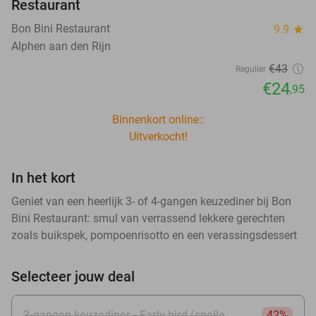
Restaurant
Bon Bini Restaurant
9.9
star
Alphen aan den Rijn
€43
Regulier
€24
,95
Binnenkort online::
Uitverkocht!
In het kort
Geniet van een heerlijk 3- of 4-gangen keuzediner bij Bon
Bini Restaurant: smul van verrassend lekkere gerechten
zoals buikspek, pompoenrisotto en een verassingsdessert
Selecteer jouw deal
3-gangen keuzediner - Early bird (snelle
42%