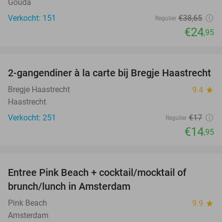
Gouda
Verkocht: 151
€38
,65
Regulier
€24
,95
favorite_border
2-gangendiner à la carte bij Bregje Haastrecht
12%
Bregje Haastrecht
9.4
star
Haastrecht
Verkocht: 251
€17
Regulier
€14
,95
favorite_border
Entree Pink Beach + cocktail/mocktail of
41%
brunch/lunch in Amsterdam
Pink Beach
9.9
star
Amsterdam