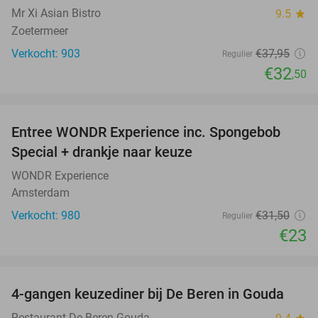
Mr Xi Asian Bistro
9.5
star
Zoetermeer
Verkocht: 903
€37
,95
Regulier
€32
,50
favorite_border
Entree WONDR Experience inc. Spongebob
27%
Special + drankje naar keuze
WONDR Experience
Amsterdam
Verkocht: 980
€31
,50
Regulier
€23
favorite_border
4-gangen keuzediner bij De Beren in Gouda
46%
Restaurant De Beren Gouda