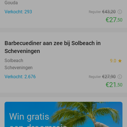
Gouda
Verkocht: 293
€43
,20
Regulier
€27
,50
favorite_border
Barbecuediner aan zee bij Solbeach in
23%
Scheveningen
Solbeach
9.0
star
Scheveningen
Verkocht: 2.676
€27
,90
Regulier
€21
,50
Win gratis