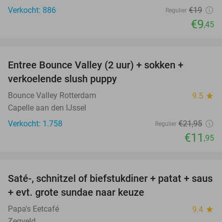
Verkocht: 886
€19
Regulier
€9
,45
favorite_border
Entree Bounce Valley (2 uur) + sokken +
46%
verkoelende slush puppy
Bounce Valley Rotterdam
9.5
star
Capelle aan den IJssel
Verkocht: 1.758
€21
,95
Regulier
€11
,95
favorite_border
Saté-, schnitzel of biefstukdiner + patat + saus
40%
+ evt. grote sundae naar keuze
Papa's Eetcafé
9.4
star
Zegveld