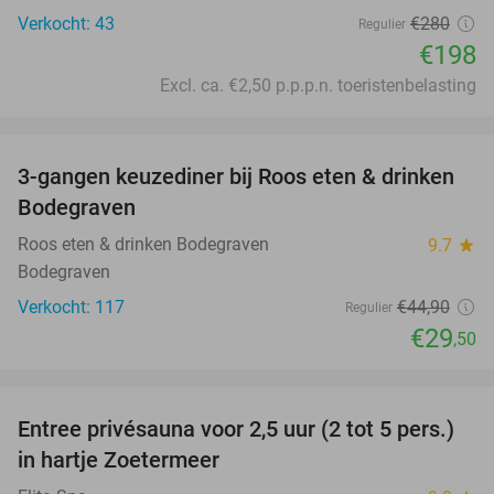
Verkocht: 43
€280
Regulier
€198
Excl. ca. €2,50 p.p.p.n. toeristenbelasting
favorite_border
3-gangen keuzediner bij Roos eten & drinken
34%
Bodegraven
Roos eten & drinken Bodegraven
9.7
star
Bodegraven
Verkocht: 117
€44
,90
Regulier
€29
,50
favorite_border
Entree privésauna voor 2,5 uur (2 tot 5 pers.)
28%
in hartje Zoetermeer