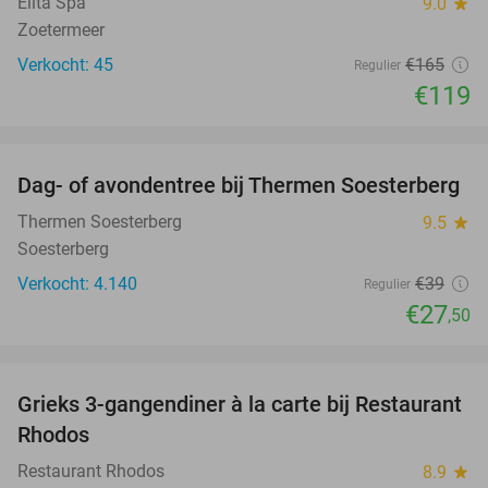
Elita Spa
9.0
star
Zoetermeer
Verkocht: 45
€165
Regulier
€119
favorite_border
Dag- of avondentree bij Thermen Soesterberg
29%
Thermen Soesterberg
9.5
star
Soesterberg
Verkocht: 4.140
€39
Regulier
€27
,50
favorite_border
Grieks 3-gangendiner à la carte bij Restaurant
36%
Rhodos
Restaurant Rhodos
8.9
star