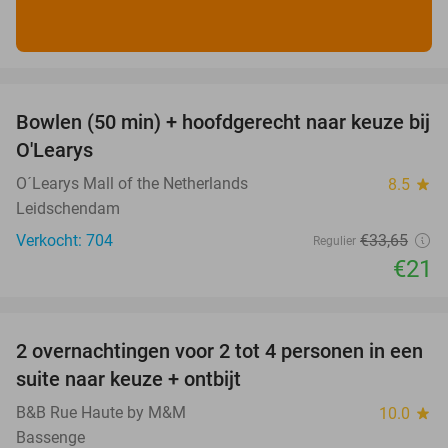
favorite_border
Bowlen (50 min) + hoofdgerecht naar keuze bij
38%
O'Learys
O´Learys Mall of the Netherlands
8.5
star
Leidschendam
Verkocht: 704
€33
,65
Regulier
€21
favorite_border
2 overnachtingen voor 2 tot 4 personen in een
29%
suite naar keuze + ontbijt
B&B Rue Haute by M&M
10.0
star
Bassenge