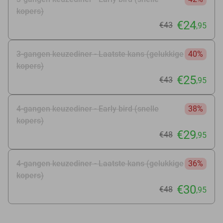
kopers)
€24
€43
,95
3-gangen keuzediner - Laatste kans (gelukkige
40%
kopers)
€25
€43
,95
4-gangen keuzediner - Early bird (snelle
38%
kopers)
€29
€48
,95
4-gangen keuzediner - Laatste kans (gelukkige
36%
kopers)
€30
€48
,95