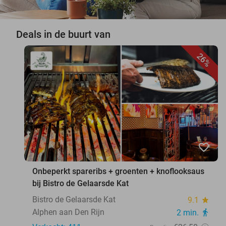
Deals in de buurt van
26%
favorite_border
Onbeperkt spareribs + groenten + knoflooksaus
bij Bistro de Gelaarsde Kat
Bistro de Gelaarsde Kat
9.1
star
Alphen aan Den Rijn
2 min.
directions_walk