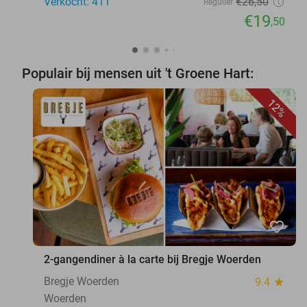
Verkocht: 411
€26
,50
Regulier
€19
,50
Populair bij mensen uit 't Groene Hart:
12%
favorite_border
2-gangendiner à la carte bij Bregje Woerden
Bregje Woerden
9.4
star
Woerden