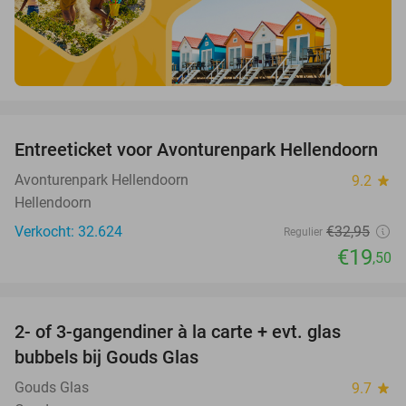
favorite_border
Entreeticket voor Avonturenpark Hellendoorn
41%
Avonturenpark Hellendoorn
9.2
star
Hellendoorn
Verkocht: 32.624
€32
,95
Regulier
€19
,50
favorite_border
2- of 3-gangendiner à la carte + evt. glas
35%
bubbels bij Gouds Glas
Gouds Glas
9.7
star