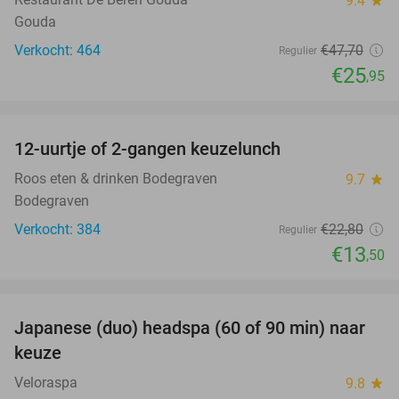
9.4
star
Gouda
Verkocht: 464
€47
,70
Regulier
€25
,95
favorite_border
12-uurtje of 2-gangen keuzelunch
41%
Roos eten & drinken Bodegraven
9.7
star
Bodegraven
Verkocht: 384
€22
,80
Regulier
€13
,50
favorite_border
Japanese (duo) headspa (60 of 90 min) naar
39%
keuze
Veloraspa
9.8
star