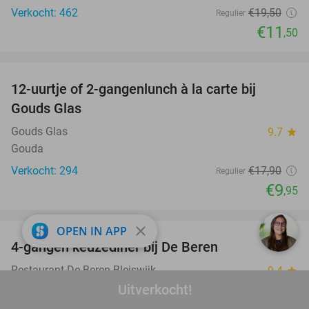
Verkocht: 462
€19
,50
Regulier
€11
,50
favorite_border
12-uurtje of 2-gangenlunch à la carte bij
44%
Gouds Glas
Gouds Glas
9.7
star
Gouda
Verkocht: 294
€17
,90
Regulier
€9
,95
favorite_border
close
OPEN IN APP
4-gangen keuzediner bij De Beren
46%
Restaurant De Beren Bleiswijk
9.4
star
Bleiswijk
Uitverkocht!