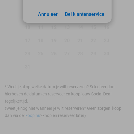
1
2
3
Annuleer
4
5
Bel klantenservice
6
7
8
9
10
11
12
13
14
15
16
17
18
19
20
21
22
23
24
25
26
27
28
29
30
31
*
Weet je al op welke datum je wilt reserveren? Selecteer dan
hierboven de datum en reserveer en koop jouw Social Deal
tegelijkertijd.
(Weet je nog niet wanneer je wilt reserveren? Geen zorgen: koop
dan via de ‘
koop nu
’-knop én reserveer later)