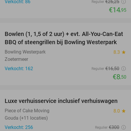
Verkocht: 86
€26
,25
Regulier
€14
,95
favorite_border
Bowlen (1, 1,5 of 2 uur) + evt. All-You-Can-Eat
48%
BBQ of steengrillen bij Bowling Westerpark
Bowling Westerpark
8.3
star
Zoetermeer
Verkocht: 162
€16
,50
Regulier
€8
,50
favorite_border
Luxe verhuisservice inclusief verhuiswagen
83%
Piece of Cake Moving
8.0
star
Gouda (+11 locaties)
Verkocht: 256
€300
Regulier