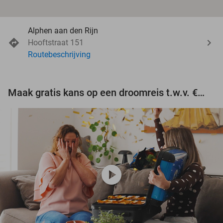
Alphen aan den Rijn
Hooftstraat 151
Routebeschrijving
Maak gratis kans op een droomreis t.w.v. €3.000!
play_circle