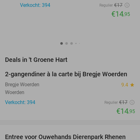
Verkocht: 394
€17
Regulier
€14
,95
favorite_border
Deals in 't Groene Hart
2-gangendiner à la carte bij Bregje Woerden
12%
Bregje Woerden
9.4
star
Woerden
Verkocht: 394
€17
Regulier
€14
,95
favorite_border
Entree voor Ouwehands Dierenpark Rhenen
19%