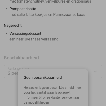
met tomatenchutney, venkelpuree en dragonsaus
Pompoenrisotto
met salie, bitterkoekjes en Parmezaanse kaas
Nagerecht
Verrassingsdessert
een heerlijke frisse verrassing
Beschikbaarheid
Aantal personen:
2 personen
Geen beschikbaarheid
augustus 2026
Helaas, er is geen beschikbaarheid meer
voor het aantal waar je op zoekt.
Ma
Di
Wo
Do
Vr
Za
Zo
Informeer bij onze klantenservice naar
de mogelijkheden