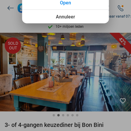
Open
7 dagen per week beschikbaar
10+ miljoen leden
Annuleer
Bereikbaar vanaf 07
9,4
op basis van
205.975 reviews
Ontdek 15.000+ deals
42%
SOLD
7 dagen per week beschikbaar
OUT
10+ miljoen leden
favorite_border
3- of 4-gangen keuzediner bij Bon Bini