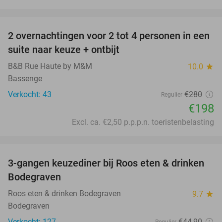
favorite_border
2 overnachtingen voor 2 tot 4 personen in een
29%
suite naar keuze + ontbijt
B&B Rue Haute by M&M
10.0
star
Bassenge
Verkocht: 43
€280
Regulier
€198
Excl. ca. €2,50 p.p.p.n. toeristenbelasting
favorite_border
3-gangen keuzediner bij Roos eten & drinken
34%
Bodegraven
Roos eten & drinken Bodegraven
9.7
star
Bodegraven
Verkocht: 127
€44
,90
Regulier