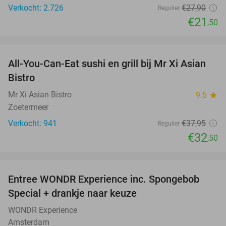
Verkocht: 2.726
€27
,90
Regulier
€21
,50
favorite_border
All-You-Can-Eat sushi en grill bij Mr Xi Asian
14%
Bistro
Mr Xi Asian Bistro
9.5
star
Zoetermeer
Verkocht: 941
€37
,95
Regulier
€32
,50
favorite_border
Entree WONDR Experience inc. Spongebob
27%
Special + drankje naar keuze
WONDR Experience
Amsterdam