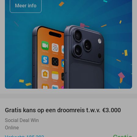
Meer info
favorite_border
Gratis kans op een droomreis t.w.v. €3.000
Social Deal Win
Online