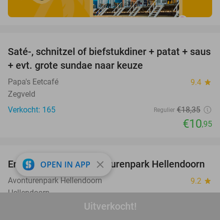
favorite_border
Saté-, schnitzel of biefstukdiner + patat + saus
40%
+ evt. grote sundae naar keuze
Papa's Eetcafé
9.4
star
Zegveld
Verkocht: 165
€18
,35
Regulier
€10
,95
favorite_border
Entreeticket voor Avonturenpark Hellendoorn
close
41%
OPEN IN APP
Avonturenpark Hellendoorn
9.2
star
Hellendoorn
Uitverkocht!
Verkocht: 33.122
€32
,95
Regulier