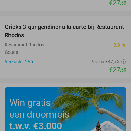
€27
,50
favorite_border
Grieks 3-gangendiner à la carte bij Restaurant
42%
Rhodos
Restaurant Rhodos
8.9
star
Gouda
Verkocht: 295
€47
,75
Regulier
€27
,50
Win gratis
een droomreis
t.w.v. €3.000