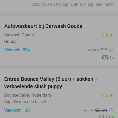
Excl. ca. €1,79 p.p.p.n. en €14 p.p. bedlinnen
favorite_border
Autowasbeurt bij Carwash Gouda
50%
Carwash Gouda
9.0
star
Gouda
Verkocht: 894
€19
Regulier
€9
,45
favorite_border
Entree Bounce Valley (2 uur) + sokken +
46%
verkoelende slush puppy
Bounce Valley Rotterdam
9.5
star
Capelle aan den IJssel
Verkocht: 1.811
€21
,95
Regulier
€11
,95