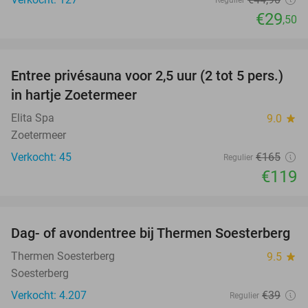
€29
,50
favorite_border
Entree privésauna voor 2,5 uur (2 tot 5 pers.)
28%
in hartje Zoetermeer
Elita Spa
9.0
star
Zoetermeer
Verkocht: 45
€165
Regulier
€119
favorite_border
Dag- of avondentree bij Thermen Soesterberg
29%
Thermen Soesterberg
9.5
star
Soesterberg
Verkocht: 4.207
€39
Regulier