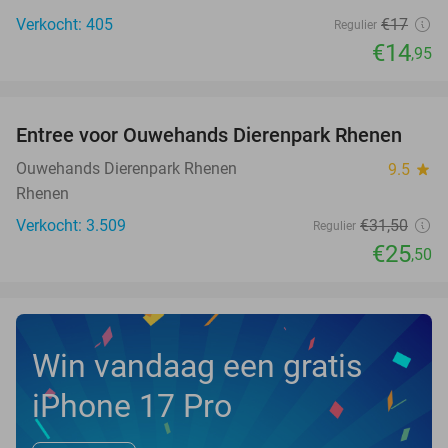
Verkocht: 405
€17
Regulier
€14
,95
favorite_border
Entree voor Ouwehands Dierenpark Rhenen
19%
Ouwehands Dierenpark Rhenen
9.5
star
Rhenen
Verkocht: 3.509
€31
,50
Regulier
€25
,50
Win vandaag een gratis
iPhone 17 Pro