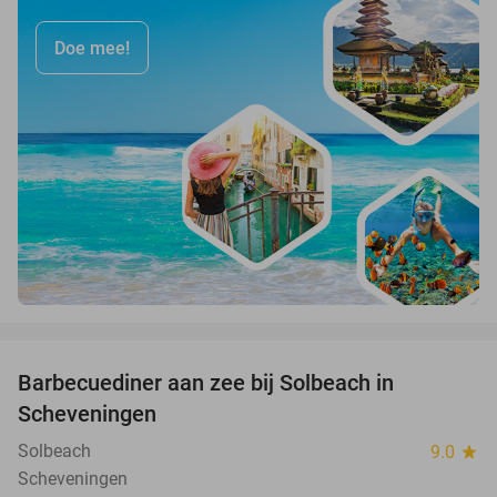
Doe mee!
favorite_border
Barbecuediner aan zee bij Solbeach in
23%
Scheveningen
Solbeach
9.0
star
Scheveningen