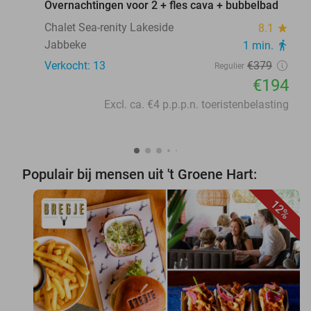
Overnachtingen voor 2 + fles cava + bubbelbad
Chalet Sea-renity Lakeside
8.1
star
Jabbeke
1 min.
directions_walk
Verkocht: 13
€379
Regulier
€194
Excl. ca. €4 p.p.p.n. toeristenbelasting
Populair bij mensen uit 't Groene Hart:
12%