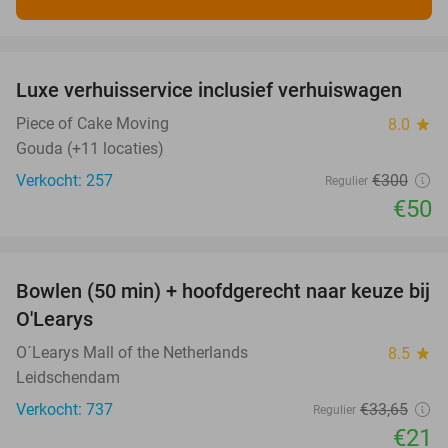
favorite_border
Luxe verhuisservice inclusief verhuiswagen
83%
Piece of Cake Moving
8.0
star
Gouda (+11 locaties)
Verkocht: 257
€300
Regulier
€50
favorite_border
Bowlen (50 min) + hoofdgerecht naar keuze bij
38%
O'Learys
O´Learys Mall of the Netherlands
8.5
star
Leidschendam
Verkocht: 737
€33
,65
Regulier
€21