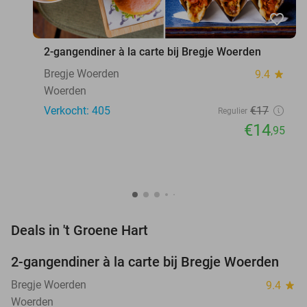
favorite_border
2-gangendiner à la carte bij Bregje Woerden
Bregje Woerden
9.4
star
Woerden
Verkocht: 405
€17
Regulier
€14
,95
favorite_border
Deals in 't Groene Hart
2-gangendiner à la carte bij Bregje Woerden
12%
Bregje Woerden
9.4
star
Woerden