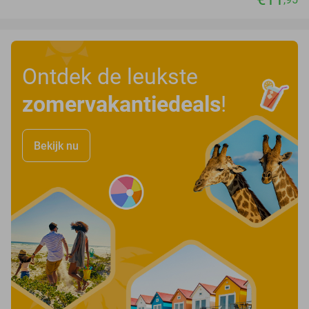
Ontdek de leukste
zomervakantiedeals
!
Bekijk nu