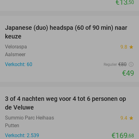
€13
,50
favorite_border
Japanese (duo) headspa (60 of 90 min) naar
39%
keuze
Veloraspa
9.8
star
Aalsmeer
Verkocht: 60
€80
Regulier
€49
favorite_border
3 of 4 nachten weg voor 4 tot 6 personen op
de Veluwe
Summio Parc Heihaas
9.4
star
Putten
€169
Verkocht: 2.539
,68