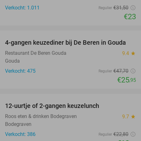
Verkocht: 1.011
€31
,50
Regulier
€23
favorite_border
4-gangen keuzediner bij De Beren in Gouda
46%
Restaurant De Beren Gouda
9.4
star
Gouda
Verkocht: 475
€47
,70
Regulier
€25
,95
favorite_border
12-uurtje of 2-gangen keuzelunch
41%
Roos eten & drinken Bodegraven
9.7
star
Bodegraven
Verkocht: 386
€22
,80
Regulier