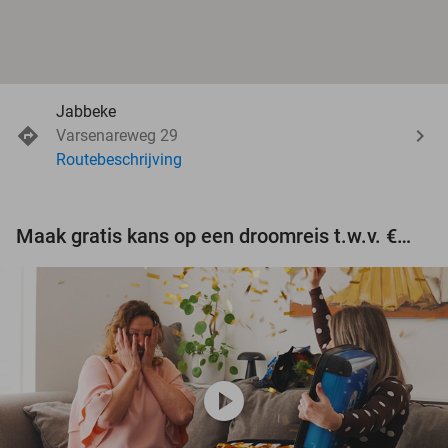
Jabbeke
Varsenareweg 29
Routebeschrijving
Maak gratis kans op een droomreis t.w.v. €3.000!
play_circle