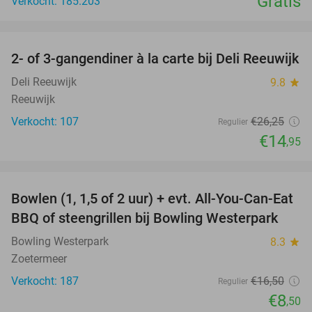
Gratis
Verkocht: 185.203
favorite_border
2- of 3-gangendiner à la carte bij Deli Reeuwijk
43%
Deli Reeuwijk
9.8
star
Reeuwijk
Verkocht: 107
€26
,25
Regulier
€14
,95
favorite_border
Bowlen (1, 1,5 of 2 uur) + evt. All-You-Can-Eat
48%
BBQ of steengrillen bij Bowling Westerpark
Bowling Westerpark
8.3
star
Zoetermeer
Verkocht: 187
€16
,50
Regulier
€8
,50