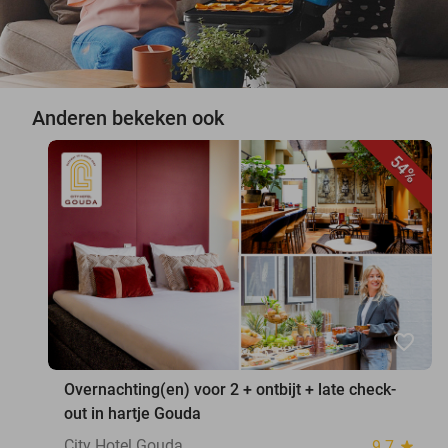
Anderen bekeken ook
54%
favorite_border
Overnachting(en) voor 2 + ontbijt + late check-
out in hartje Gouda
City Hotel Gouda
9.7
star