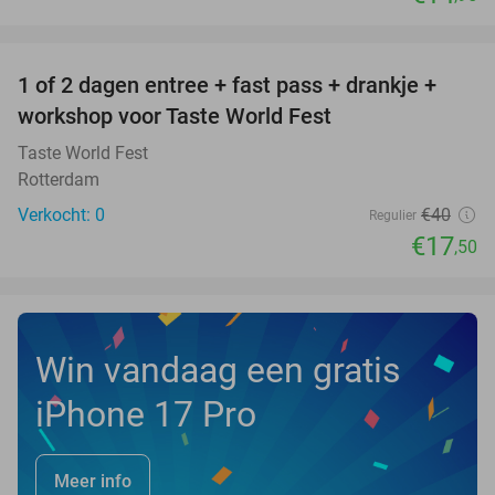
favorite_border
1 of 2 dagen entree + fast pass + drankje +
56%
NEW
workshop voor Taste World Fest
TODAY
Taste World Fest
Rotterdam
Verkocht: 0
€40
Regulier
€17
,50
Win vandaag een gratis
iPhone 17 Pro
Meer info