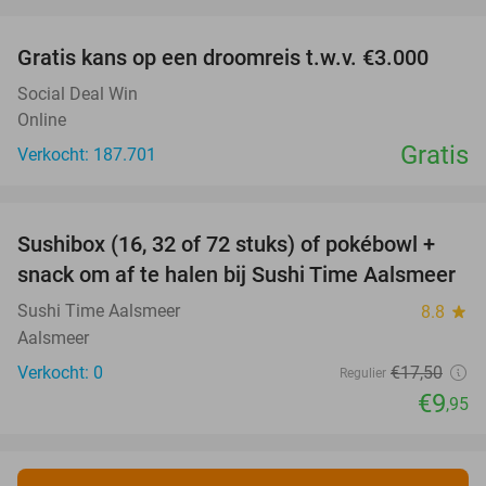
favorite_border
Gratis kans op een droomreis t.w.v. €3.000
Social Deal Win
Online
Gratis
Verkocht: 187.701
favorite_border
Sushibox (16, 32 of 72 stuks) of pokébowl +
43%
NEW
snack om af te halen bij Sushi Time Aalsmeer
TODAY
Sushi Time Aalsmeer
8.8
star
Aalsmeer
Verkocht: 0
€17
,50
Regulier
€9
,95