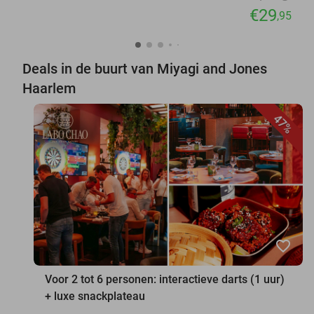
€29
,95
Deals in de buurt van Miyagi and Jones
Haarlem
47%
favorite_border
Voor 2 tot 6 personen: interactieve darts (1 uur)
+ luxe snackplateau