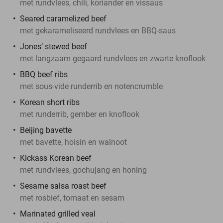
met rundvlees, chili, koriander en vissaus
Seared caramelized beef
met gekarameliseerd rundvlees en BBQ-saus
Jones’ stewed beef
met langzaam gegaard rundvlees en zwarte knoflook
BBQ beef ribs
met sous-vide runderrib en notencrumble
Korean short ribs
met runderrib, gember en knoflook
Beijing bavette
met bavette, hoisin en walnoot
Kickass Korean beef
met rundvlees, gochujang en honing
Sesame salsa roast beef
met rosbief, tomaat en sesam
Marinated grilled veal