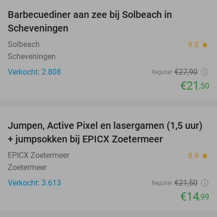
Barbecuediner aan zee bij Solbeach in
23%
Scheveningen
Solbeach
9.0
star
Scheveningen
Verkocht: 2.808
€27
,90
Regulier
€21
,50
favorite_border
Jumpen, Active Pixel en lasergamen (1,5 uur)
30%
+ jumpsokken bij EPICX Zoetermeer
EPICX Zoetermeer
8.9
star
Zoetermeer
Verkocht: 3.613
€21
,50
Regulier
€14
,99
favorite_border