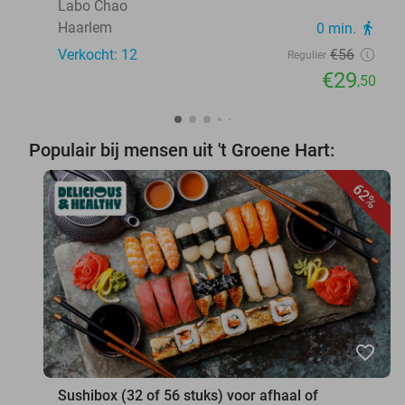
Labo Chao
Haarlem
0 min.
directions_walk
Verkocht: 12
€56
Regulier
€29
,50
Populair bij mensen uit 't Groene Hart:
62%
favorite_border
Sushibox (32 of 56 stuks) voor afhaal of