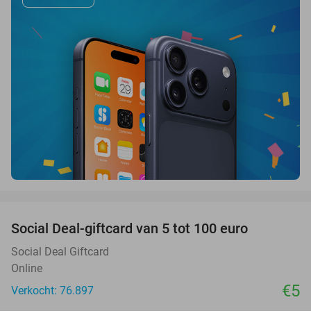
favorite_border
Social Deal-giftcard van 5 tot 100 euro
Social Deal Giftcard
Online
€5
Verkocht: 76.897