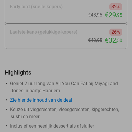
Early bird (snelle kopers)
32%
€29
€43
,95
,95
Laatste kans (gelukkige kopers)
26%
€32
€43
,95
,50
Highlights
Geniet 2 uur lang van All-You-Can-Eat bij Miyagi and
Jones in hartje Haarlem
Zie
hier
de inhoud van de deal
Keuze uit visgerechten, vleesgerechten, kipgerechten,
sushi en meer
Inclusief een heerlijk dessert als afsluiter