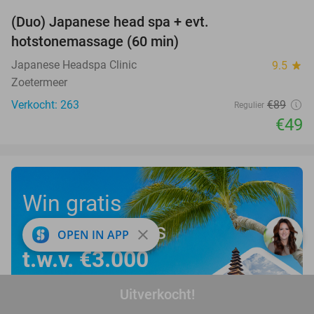
(Duo) Japanese head spa + evt.
45%
hotstonemassage (60 min)
Japanese Headspa Clinic
9.5
star
Zoetermeer
Verkocht: 263
€89
Regulier
€49
Win gratis
een droomreis
close
OPEN IN APP
t.w.v. €3.000
Uitverkocht!
Doe mee!