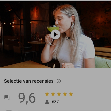
play_circle
Selectie van recensies
info_outlined
9,6
637