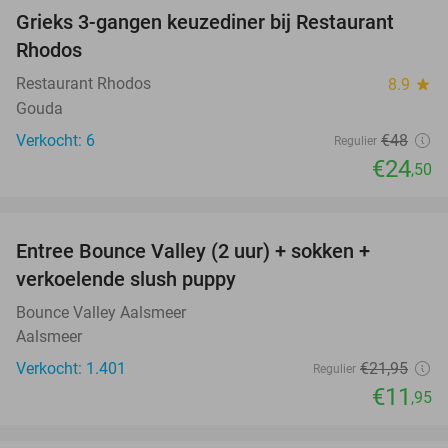
Grieks 3-gangen keuzediner bij Restaurant
49%
Rhodos
Restaurant Rhodos
8.9
star
Gouda
Verkocht: 6
€48
Regulier
€24
,50
favorite_border
Entree Bounce Valley (2 uur) + sokken +
46%
verkoelende slush puppy
Bounce Valley Aalsmeer
Aalsmeer
Verkocht: 1.401
€21
,95
Regulier
€11
,95
favorite_border