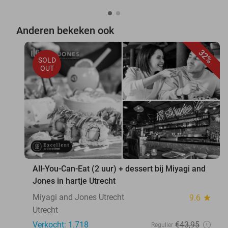
Anderen bekeken ook
32%
SOLD
OUT
All-You-Can-Eat (2 uur) + dessert bij Miyagi and
Jones in hartje Utrecht
Miyagi and Jones Utrecht
9.6
star
Utrecht
Verkocht: 1.718
€43
,95
Regulier