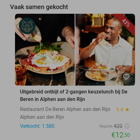
Vaak samen gekocht
43%
favorite_border
Uitgebreid ontbijt of 2-gangen keuzelunch bij De
Beren in Alphen aan den Rijn
Restaurant De Beren Alphen aan den Rijn
9.4
star
Alphen aan den Rijn
Verkocht: 1.580
€22
Regulier
€12
,50