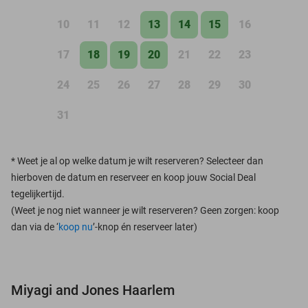
10
11
12
13
14
15
16
17
18
19
20
21
22
23
24
25
26
27
28
29
30
31
*
Weet je al op welke datum je wilt reserveren? Selecteer dan
hierboven de datum en reserveer en koop jouw Social Deal
tegelijkertijd.
(Weet je nog niet wanneer je wilt reserveren? Geen zorgen: koop
dan via de ‘
koop nu
’-knop én reserveer later)
Miyagi and Jones Haarlem