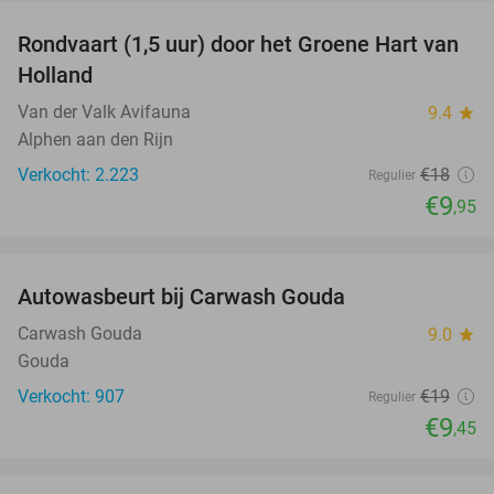
Rondvaart (1,5 uur) door het Groene Hart van
45%
Holland
Van der Valk Avifauna
9.4
star
Alphen aan den Rijn
Verkocht: 2.223
€18
Regulier
€9
,95
favorite_border
Autowasbeurt bij Carwash Gouda
50%
Carwash Gouda
9.0
star
Gouda
Verkocht: 907
€19
Regulier
€9
,45
favorite_border