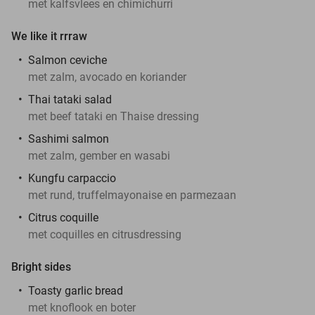
met kalfsvlees en chimichurri
We like it rrraw
Salmon ceviche
met zalm, avocado en koriander
Thai tataki salad
met beef tataki en Thaise dressing
Sashimi salmon
met zalm, gember en wasabi
Kungfu carpaccio
met rund, truffelmayonaise en parmezaan
Citrus coquille
met coquilles en citrusdressing
Bright sides
Toasty garlic bread
met knoflook en boter