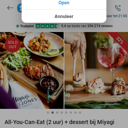
Open
7 dagen per week beschikbaar
10+ miljoen leden
Annuleer
Bereikbaar tot 21:00
9,4
op basis van
206.274 reviews
Ontdek 15.000+ deals
32%
SOLD
7 dagen per week beschikbaar
OUT
10+ miljoen leden
favorite_border
All-You-Can-Eat (2 uur) + dessert bij Miyagi