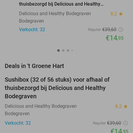
thuisbezorgd bij Delicious and Healthy
Bodegraven
Delicious and Healthy Bodegraven
8.2
star
Bodegraven
Verkocht: 32
€39
,60
Regulier
€14
,95
favorite_border
Deals in 't Groene Hart
Sushibox (32 of 56 stuks) voor afhaal of
62%
thuisbezorgd bij Delicious and Healthy
Bodegraven
Delicious and Healthy Bodegraven
8.2
star
Bodegraven
Verkocht: 32
€39
,60
Regulier
€14
,95