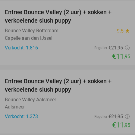
Entree Bounce Valley (2 uur) + sokken +
46%
verkoelende slush puppy
Bounce Valley Rotterdam
9.5
star
Capelle aan den IJssel
Verkocht: 1.816
€21
,95
Regulier
€11
,95
favorite_border
Entree Bounce Valley (2 uur) + sokken +
46%
verkoelende slush puppy
Bounce Valley Aalsmeer
Aalsmeer
Verkocht: 1.373
€21
,95
Regulier
€11
,95
favorite_border