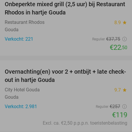
Onbeperkte mixed grill (2,5 uur) bij Restaurant
40%
Rhodos in hartje Gouda
Restaurant Rhodos
8.9
star
Gouda
Verkocht: 221
€37
,75
Regulier
€22
,50
favorite_border
Overnachting(en) voor 2 + ontbijt + late check-
54%
out in hartje Gouda
City Hotel Gouda
9.7
star
Gouda
Verkocht: 2.981
€257
Regulier
€119
Excl. ca. €2,50 p.p.p.n. toeristenbelasting