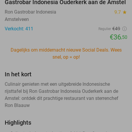
Gastrobar Indonesia Ouderkerk aan de Amstel
Ron Gastrobar Indonesia
9.7
star
Amstelveen
Verkocht: 411
€49
Regulier
€36
,50
Dagelijks om middernacht nieuwe Social Deals. Wees
snel, op = op!
In het kort
Culinair genieten met een uitgebreide Indonesische
rijsttafel bij Ron Gastrobar Indonesia Ouderkerk aan de
Amstel: ontdek dit prachtige restaurant van sterrenchef
Ron Blaauw
Highlights