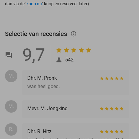
dan via de ‘
koop nu
’-knop én reserveer later)
Selectie van recensies
info_outlined
9,7
542
M.
Dhr. M. Pronk
was heel goed.
M.
Mevr. M. Jongkind
R.
Dhr. R. Hitz