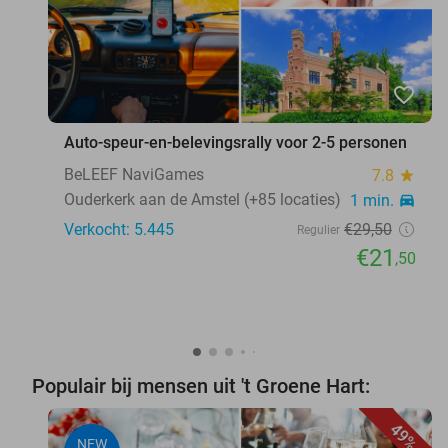
favorite_border
Auto-speur-en-belevingsrally voor 2-5 personen
BeLEEF NaviGames
7.8
star
Ouderkerk aan de Amstel (+85 locaties)
1 min.
directions_car
Verkocht: 5.445
€29
,50
Regulier
€21
,50
Populair bij mensen uit 't Groene Hart:
49%
NEW