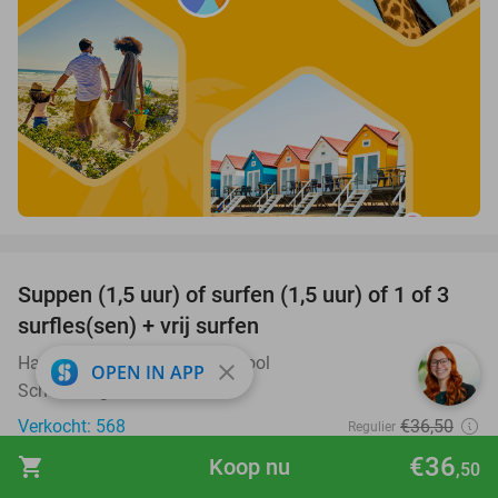
favorite_border
Suppen (1,5 uur) of surfen (1,5 uur) of 1 of 3
41%
surfles(sen) + vrij surfen
Hartbeach Quiksilver Surfschool
9.5
star
close
OPEN IN APP
Scheveningen
Verkocht: 568
€36
,50
Regulier
€21
,50
€36
shopping_cart
Koop nu
,50
favorite_border