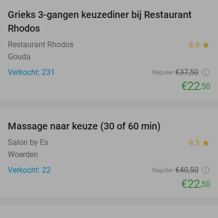
Grieks 3-gangen keuzediner bij Restaurant
40%
Rhodos
Restaurant Rhodos
8.9
star
Gouda
Verkocht: 231
€37
,50
Regulier
€22
,50
favorite_border
Massage naar keuze (30 of 60 min)
44%
Salon by Es
9.5
star
Woerden
Verkocht: 22
€40
,50
Regulier
€22
,50
favorite_border