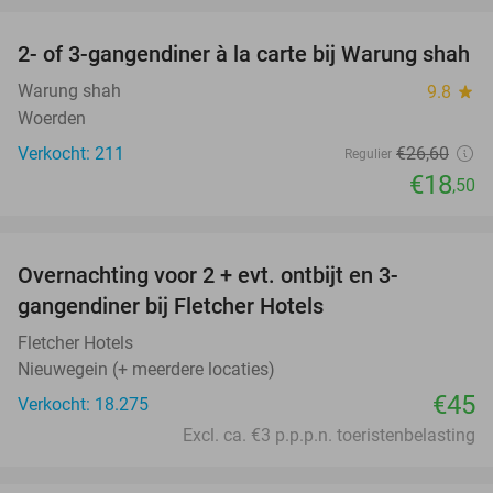
2- of 3-gangendiner à la carte bij Warung shah
30%
Warung shah
9.8
star
Woerden
Verkocht: 211
€26
,60
Regulier
€18
,50
favorite_border
Overnachting voor 2 + evt. ontbijt en 3-
gangendiner bij Fletcher Hotels
Fletcher Hotels
Nieuwegein (+ meerdere locaties)
€45
Verkocht: 18.275
Excl. ca. €3 p.p.p.n. toeristenbelasting
favorite_border