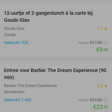
favorite_border
12-uurtje of 2-gangenlunch à la carte bij
44%
Gouds Glas
Gouds Glas
9.7
star
Gouda
Verkocht: 326
€17
,90
Regulier
€9
,95
favorite_border
Entree voor Barbie: The Dream Experience (90
30%
min)
Barbie: The Dream Experience
9.2
star
Amsterdam
Verkocht: 1.642
€33
,50
Regulier
€23
,50