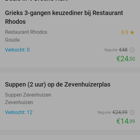
Grieks 3-gangen keuzediner bij Restaurant
49%
NEW
Rhodos
TODAY
Restaurant Rhodos
8.9
star
Gouda
Verkocht: 0
€48
Regulier
€24
,50
favorite_border
Suppen (2 uur) op de Zevenhuizerplas
40%
NEW
TODAY
Suppen Zevenhuizen
Zevenhuizen
Verkocht: 12
€24
,99
Regulier
€14
,99