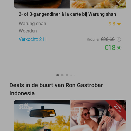
favorite_border
2- of 3-gangendiner à la carte bij Warung shah
Warung shah
9.8
star
Woerden
Verkocht: 211
€26
,60
Regulier
€18
,50
Deals in de buurt van Ron Gastrobar
Indonesia
27%