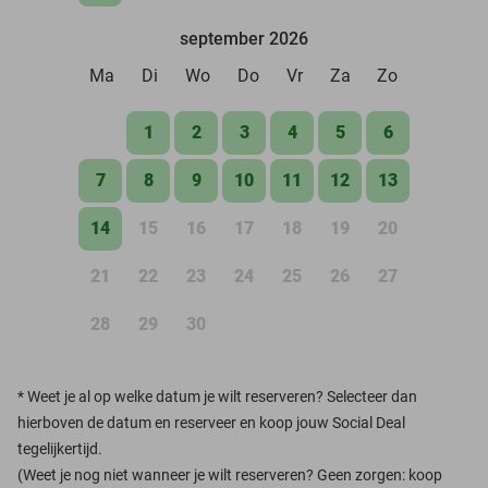
september 2026
Ma
Di
Wo
Do
Vr
Za
Zo
1
2
3
4
5
6
7
8
9
10
11
12
13
14
15
16
17
18
19
20
21
22
23
24
25
26
27
28
29
30
*
Weet je al op welke datum je wilt reserveren? Selecteer dan
hierboven de datum en reserveer en koop jouw Social Deal
tegelijkertijd.
(Weet je nog niet wanneer je wilt reserveren? Geen zorgen: koop