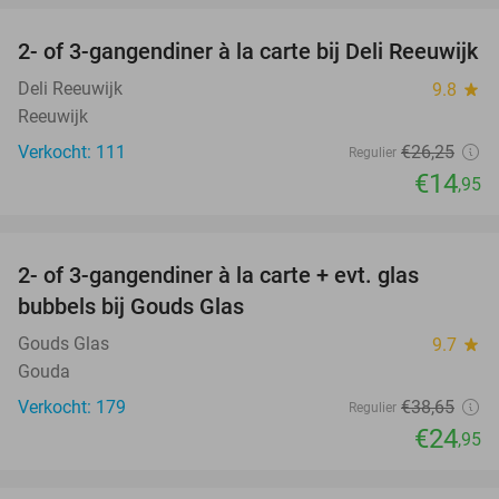
2- of 3-gangendiner à la carte bij Deli Reeuwijk
43%
Deli Reeuwijk
9.8
star
Reeuwijk
Verkocht: 111
€26
,25
Regulier
€14
,95
favorite_border
2- of 3-gangendiner à la carte + evt. glas
35%
bubbels bij Gouds Glas
Gouds Glas
9.7
star
Gouda
Verkocht: 179
€38
,65
Regulier
€24
,95
favorite_border