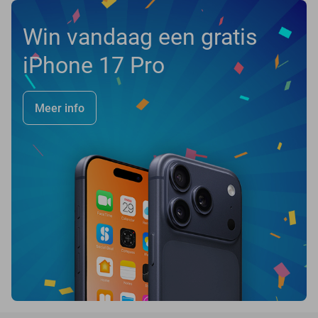
Win vandaag een gratis
iPhone 17 Pro
Meer info
favorite_border