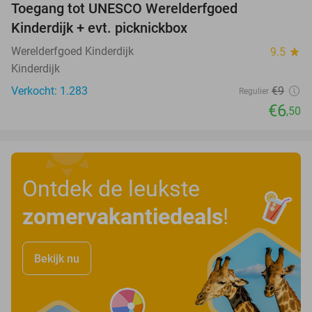
Toegang tot UNESCO Werelderfgoed
28%
Kinderdijk + evt. picknickbox
Werelderfgoed Kinderdijk
9.5
star
Kinderdijk
Verkocht: 1.283
€9
Regulier
€6
,50
Ontdek de leukste
zomervakantiedeals
!
Bekijk nu