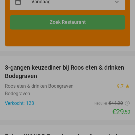
Zoek Restaurant
favorite_border
3-gangen keuzediner bij Roos eten & drinken
34%
Bodegraven
Roos eten & drinken Bodegraven
9.7
star
Bodegraven
Verkocht: 128
€44
,90
Regulier
€29
,50
favorite_border