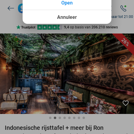
Open
7 dagen per week beschikbaar
10+ miljoen leden
Annuleer
Bereikbaar tot 21:00
9,4
op basis van
206.210 reviews
Ontdek 15.000+ deals
26%
7 dagen per week beschikbaar
10+ miljoen leden
favorite_border
Indonesische rijsttafel + meer bij Ron