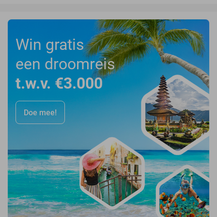
Win gratis
een droomreis
t.w.v. €3.000
Doe mee!