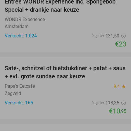
Entree WONDR Experience inc. Spongebob
27%
Special + drankje naar keuze
WONDR Experience
Amsterdam
Verkocht: 1.024
€31
,50
Regulier
€23
favorite_border
Saté-, schnitzel of biefstukdiner + patat + saus
40%
+ evt. grote sundae naar keuze
Papa's Eetcafé
9.4
star
Zegveld
Verkocht: 165
€18
,35
Regulier
€10
,95
favorite_border