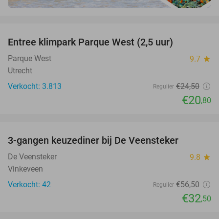
favorite_border
Entree klimpark Parque West (2,5 uur)
15%
Parque West
9.7
star
Utrecht
Verkocht: 3.813
€24
,50
Regulier
€20
,80
favorite_border
3-gangen keuzediner bij De Veensteker
42%
De Veensteker
9.8
star
Vinkeveen
Verkocht: 42
€56
,50
Regulier
€32
,50
favorite_border