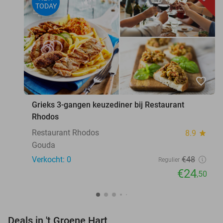
TODAY
favorite_border
Grieks 3-gangen keuzediner bij Restaurant
Rhodos
Restaurant Rhodos
8.9
star
Gouda
Verkocht: 0
€48
Regulier
€24
,50
favorite_border
Deals in 't Groene Hart