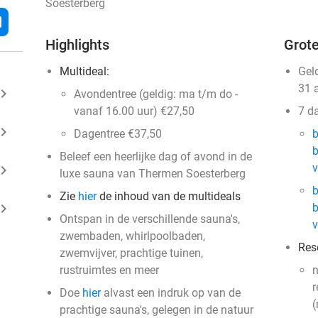
Soesterberg
l
Highlights
Grote
Multideal:
Gel
31 
ard_arrow_right
Avondentree (geldig: ma t/m do -
vanaf 16.00 uur) €27,50
7 d
ard_arrow_right
Dagentree €37,50
b
b
Beleef een heerlijke dag of avond in de
v
ard_arrow_right
luxe sauna van Thermen Soesterberg
b
Zie
hier
de inhoud van de multideals
ard_arrow_right
b
Ontspan in de verschillende sauna's,
v
zwembaden, whirlpoolbaden,
Res
zwemvijver, prachtige tuinen,
rustruimtes en meer
n
r
Doe
hier
alvast een indruk op van de
(
prachtige sauna's, gelegen in de natuur