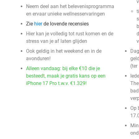
v
Neem deel aan het belevenisprogramma
t
en ervaar unieke wellnesservaringen
s
Zie
hier
de lovende recensies
b
Hier kan je volledig tot rust komen en de
d
stress van je af laten glijden
v
Ook geldig in het weekend en in de
Dag
avonduren!
gel
(ter
Alleen vandaag: bij elke €10 die je
besteedt, maak je gratis kans op een
Ied
iPhone 17 Pro t.w.v. €1.329!
The
bad
verp
Op 
17.0
Mini
ond