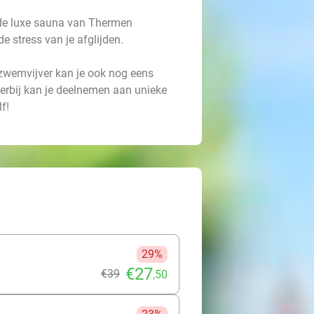
 de luxe sauna van Thermen
e stress van je afglijden.
zwemvijver kan je ook nog eens
erbij kan je deelnemen aan unieke
f!
29%
€27
€39
,50