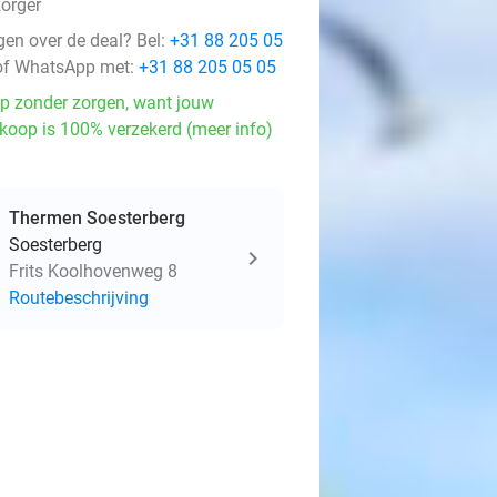
zorger
gen over de deal? Bel:
+31 88 205 05
f WhatsApp met:
+31 88 205 05 05
p zonder zorgen, want jouw
koop is 100% verzekerd (meer info)
Thermen Soesterberg
Soesterberg
Frits Koolhovenweg 8
Routebeschrijving