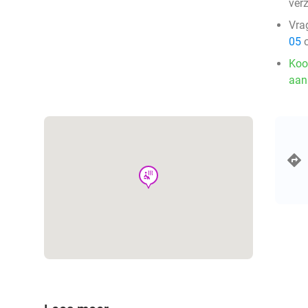
ver
Vra
05
o
Koo
aan
wellness