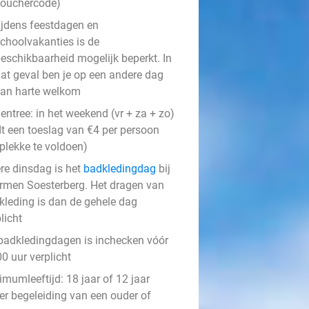
ouchercode)
ijdens feestdagen en
choolvakanties is de
eschikbaarheid mogelijk beperkt. In
at geval ben je op een andere dag
an harte welkom
entree: in het weekend (vr + za + zo)
dt een toeslag van €4 per persoon
 plekke te voldoen)
ere dinsdag is het
badkledingdag
bij
rmen Soesterberg. Het dragen van
kleding is dan de gehele dag
licht
badkledingdagen is inchecken vóór
0 uur verplicht
mumleeftijd: 18 jaar of 12 jaar
er begeleiding van een ouder of