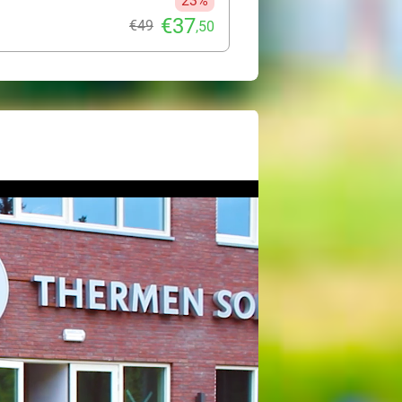
23%
€37
€49
,50