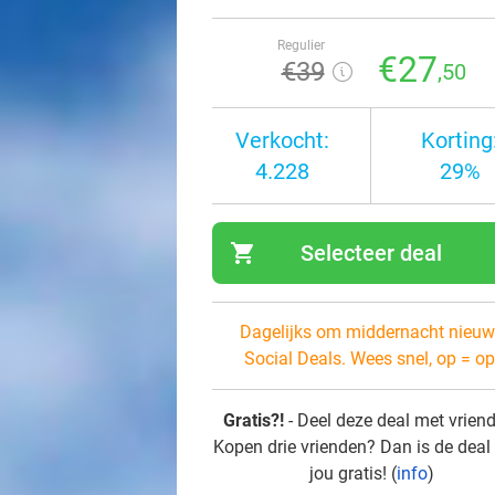
Regulier
€27
€39
,50
Verkocht:
Korting
4.228
29%
shopping_cart
Selecteer deal
navi
Dagelijks om middernacht nieuw
Social Deals. Wees snel, op = op
Gratis?!
- Deel deze deal met vrien
Kopen drie vrienden? Dan is de deal
jou gratis! (
info
)