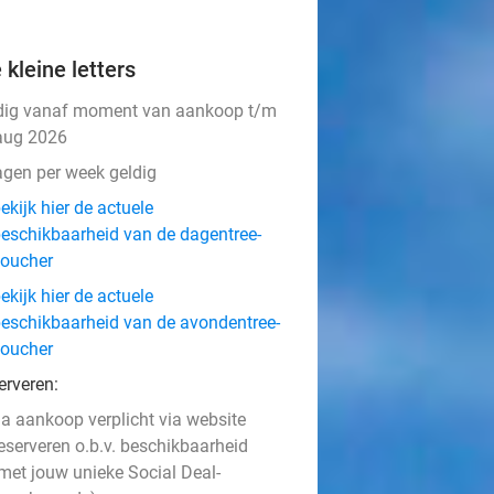
 kleine letters
dig vanaf moment van aankoop t/m
aug 2026
agen per week geldig
ekijk hier de actuele
eschikbaarheid van de dagentree-
oucher
ekijk hier de actuele
eschikbaarheid van de avondentree-
oucher
erveren:
a aankoop verplicht via website
eserveren o.b.v. beschikbaarheid
met jouw unieke Social Deal-