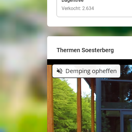
Dagentree
Verkocht: 2.634
Thermen Soesterberg
Demping opheffen
volume_off