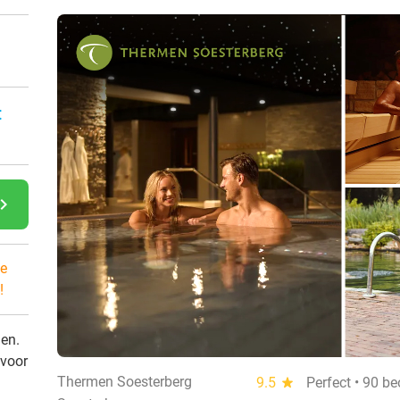
:
gate_next
e
!
den.
 voor
Thermen Soesterberg
9.5
star
Perfect • 90 b