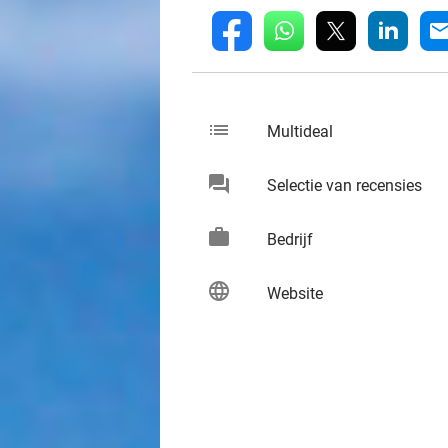
whatsapp
linkedin
fb
mai
list
keybo
Multideal
chat
keybo
Selectie van recensies
work
keybo
Bedrijf
language
keybo
Website