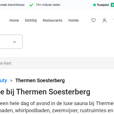
 week beschikbaar
10+ miljoen leden
Home
Dichtbij
Restaurants
Hotels
keyboard_arrow_down
uty
>
Thermen Soesterberg
e bij Thermen Soesterberg
s een hele dag of avond in de luxe sauna bij Therm
baden, whirlpoolbaden, zwemvijver, rustruimtes e