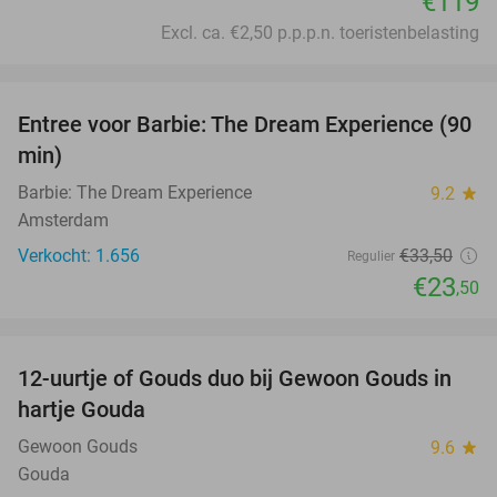
€119
Excl. ca. €2,50 p.p.p.n. toeristenbelasting
favorite_border
Entree voor Barbie: The Dream Experience (90
30%
min)
Barbie: The Dream Experience
9.2
star
Amsterdam
Verkocht: 1.656
€33
,50
Regulier
€23
,50
favorite_border
12-uurtje of Gouds duo bij Gewoon Gouds in
34%
hartje Gouda
Gewoon Gouds
9.6
star
Gouda