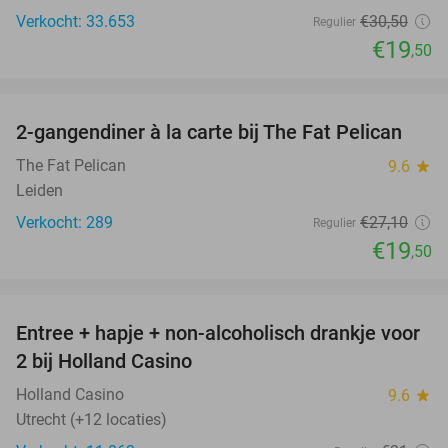
Verkocht: 33.653
€30
,50
Regulier
€19
,50
favorite_border
2-gangendiner à la carte bij The Fat Pelican
28%
The Fat Pelican
9.6
star
Leiden
Verkocht: 289
€27
,10
Regulier
€19
,50
favorite_border
Entree + hapje + non-alcoholisch drankje voor
52%
2 bij Holland Casino
Holland Casino
9.6
star
Utrecht (+12 locaties)