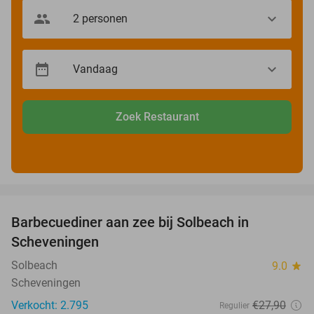
Zoek Restaurant
favorite_border
Barbecuediner aan zee bij Solbeach in
23%
Scheveningen
Solbeach
9.0
star
Scheveningen
Verkocht: 2.795
€27
,90
Regulier