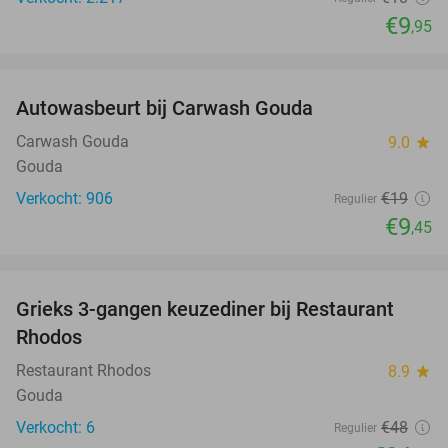
€9
,95
favorite_border
Autowasbeurt bij Carwash Gouda
50%
Carwash Gouda
9.0
star
Gouda
Verkocht: 906
€19
Regulier
€9
,45
favorite_border
Grieks 3-gangen keuzediner bij Restaurant
49%
Rhodos
Restaurant Rhodos
8.9
star
Gouda
Verkocht: 6
€48
Regulier