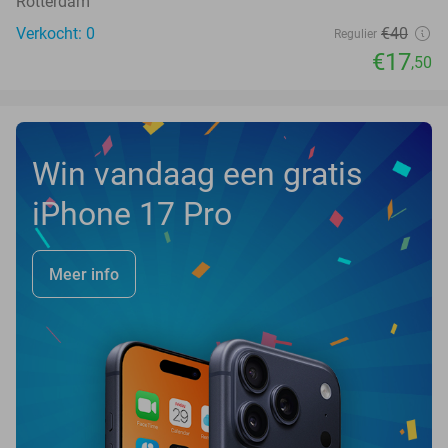
Rotterdam
Verkocht: 0
€40
Regulier
€17
,50
Win vandaag een gratis
iPhone 17 Pro
Meer info