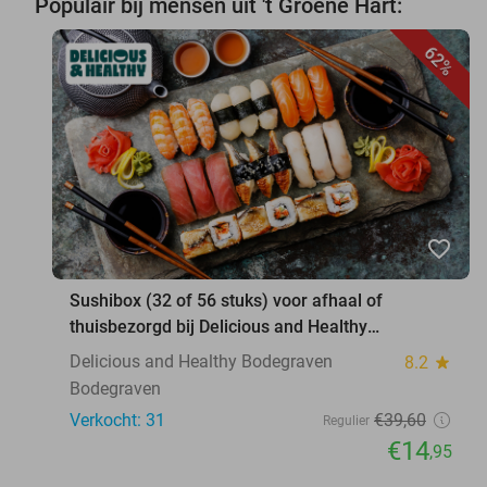
Populair bij mensen uit 't Groene Hart:
62%
favorite_border
Sushibox (32 of 56 stuks) voor afhaal of
thuisbezorgd bij Delicious and Healthy
Bodegraven
Delicious and Healthy Bodegraven
8.2
star
Bodegraven
Verkocht: 31
€39
,60
Regulier
€14
,95