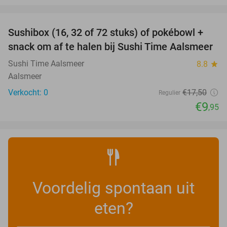
favorite_border
Sushibox (16, 32 of 72 stuks) of pokébowl +
43%
NEW
snack om af te halen bij Sushi Time Aalsmeer
TODAY
Sushi Time Aalsmeer
8.8
star
Aalsmeer
Verkocht: 0
€17
,50
Regulier
€9
,95
Voordelig spontaan uit
eten?