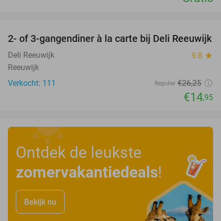
favorite_border
2- of 3-gangendiner à la carte bij Deli Reeuwijk
43%
Deli Reeuwijk
9.8
star
Reeuwijk
Verkocht: 111
€26
,25
Regulier
€14
,95
Ontdek de leukste
zomervakantiedeals
!
Bekijk nu