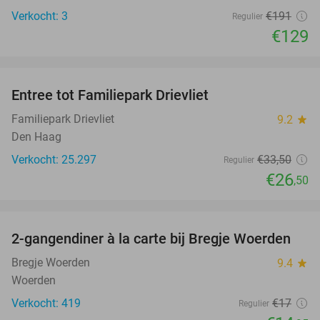
Verkocht: 3
€191
Regulier
€129
favorite_border
Entree tot Familiepark Drievliet
21%
Familiepark Drievliet
9.2
star
Den Haag
Verkocht: 25.297
€33
,50
Regulier
€26
,50
favorite_border
2-gangendiner à la carte bij Bregje Woerden
12%
Bregje Woerden
9.4
star
Woerden
Verkocht: 419
€17
Regulier