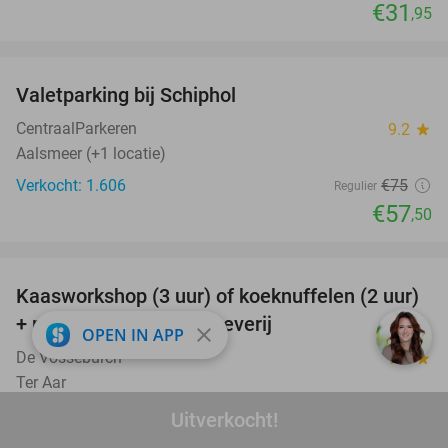
€31
,95
favorite_border
Valetparking bij Schiphol
23%
CentraalParkeren
9.2
star
Aalsmeer (+1 locatie)
Verkocht: 1.606
€75
Regulier
€57
,50
favorite_border
Kaasworkshop (3 uur) of koeknuffelen (2 uur)
45%
+ rondleiding + kaasproeverij
close
OPEN IN APP
De Vosseburch
9.9
star
Ter Aar
Verkocht: 567
€40
Uitverkocht!
Regulier
€21
,95