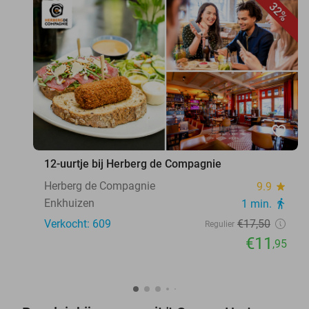
32%
favorite_border
12-uurtje bij Herberg de Compagnie
Herberg de Compagnie
9.9
star
Enkhuizen
1 min.
directions_walk
Verkocht: 609
€17
,50
Regulier
€11
,95