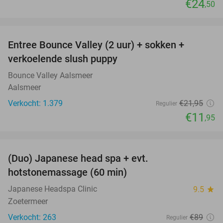
€24
,50
favorite_border
Entree Bounce Valley (2 uur) + sokken +
46%
verkoelende slush puppy
Bounce Valley Aalsmeer
Aalsmeer
Verkocht: 1.379
€21
,95
Regulier
€11
,95
favorite_border
(Duo) Japanese head spa + evt.
45%
hotstonemassage (60 min)
Japanese Headspa Clinic
9.5
star
Zoetermeer
Verkocht: 263
€89
Regulier