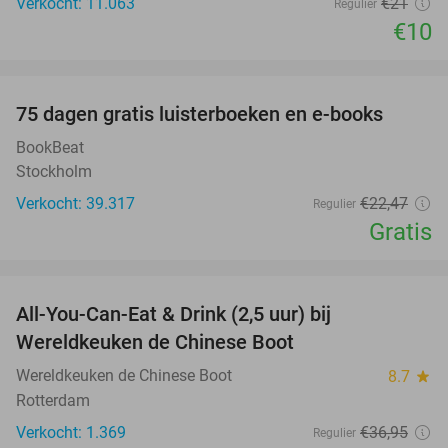
Verkocht: 11.063
€21
Regulier
€10
favorite_border
100%
75 dagen gratis luisterboeken en e-books
BookBeat
Stockholm
Verkocht: 39.317
€22
,47
Regulier
Gratis
favorite_border
All-You-Can-Eat & Drink (2,5 uur) bij
14%
Wereldkeuken de Chinese Boot
Wereldkeuken de Chinese Boot
8.7
star
Rotterdam
Verkocht: 1.369
€36
,95
Regulier