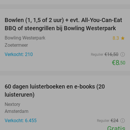
favorite_border
Bowlen (1, 1,5 of 2 uur) + evt. All-You-Can-Eat
48%
BBQ of steengrillen bij Bowling Westerpark
Bowling Westerpark
8.3
star
Zoetermeer
Verkocht: 210
€16
,50
Regulier
€8
,50
favorite_border
100%
60 dagen luisterboeken en e-books (20
luisteruren)
Nextory
Amsterdam
Verkocht: 6.455
€24
Regulier
Gratis