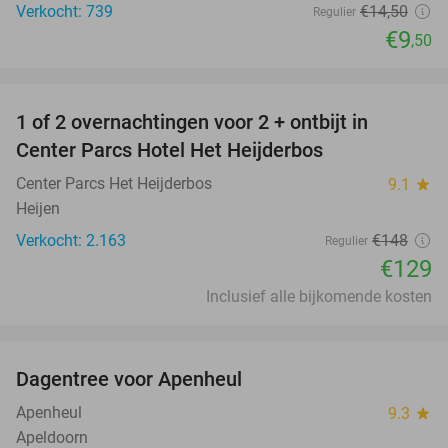
Verkocht: 739
€14
,50
Regulier
€9
,50
favorite_border
1 of 2 overnachtingen voor 2 + ontbijt in
13%
Center Parcs Hotel Het Heijderbos
Center Parcs Het Heijderbos
9.1
star
Heijen
Verkocht: 2.163
€148
Regulier
€129
Inclusief alle bijkomende kosten
favorite_border
Dagentree voor Apenheul
36%
Apenheul
9.3
star
Apeldoorn