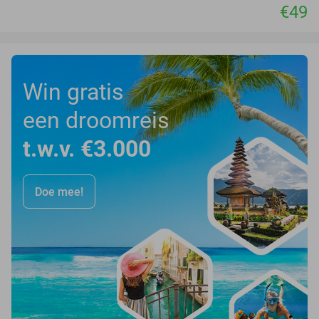
€49
Win gratis
een droomreis
t.w.v. €3.000
Doe mee!