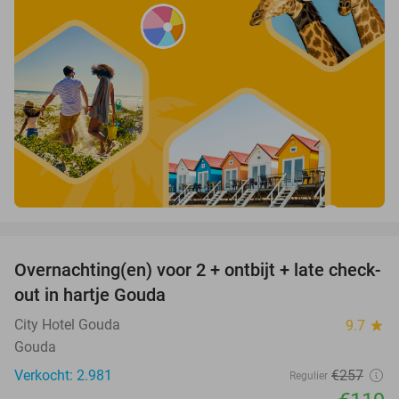
favorite_border
Overnachting(en) voor 2 + ontbijt + late check-
54%
out in hartje Gouda
City Hotel Gouda
9.7
star
Gouda
Verkocht: 2.981
€257
Regulier