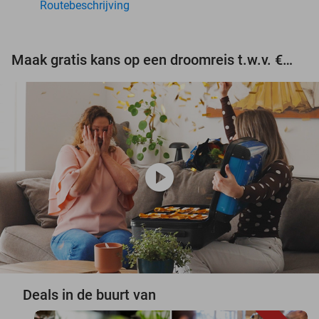
Routebeschrijving
Maak gratis kans op een droomreis t.w.v. €3.000!
play_circle
Deals in de buurt van