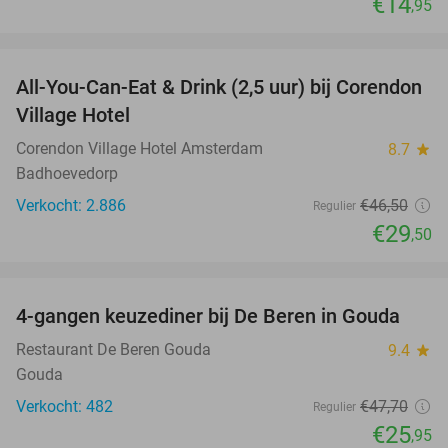
€14
,95
favorite_border
All-You-Can-Eat & Drink (2,5 uur) bij Corendon
37%
Village Hotel
Corendon Village Hotel Amsterdam
8.7
star
Badhoevedorp
Verkocht: 2.886
€46
,50
Regulier
€29
,50
favorite_border
4-gangen keuzediner bij De Beren in Gouda
46%
Restaurant De Beren Gouda
9.4
star
Gouda
Verkocht: 482
€47
,70
Regulier
€25
,95