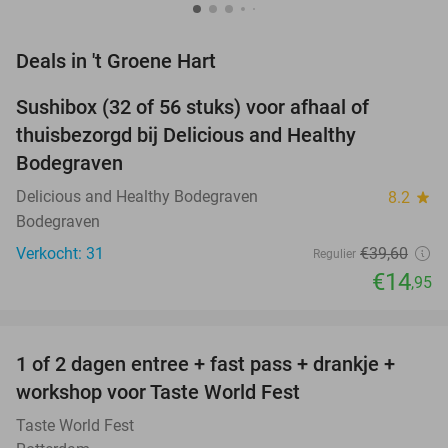
favorite_border
Deals in 't Groene Hart
Sushibox (32 of 56 stuks) voor afhaal of
62%
thuisbezorgd bij Delicious and Healthy
Bodegraven
Delicious and Healthy Bodegraven
8.2
star
Bodegraven
Verkocht: 31
€39
,60
Regulier
€14
,95
favorite_border
1 of 2 dagen entree + fast pass + drankje +
56%
NEW
workshop voor Taste World Fest
TODAY
Taste World Fest