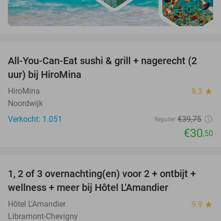
favorite_border
All-You-Can-Eat sushi & grill + nagerecht (2
23%
uur) bij HiroMina
HiroMina
9.3
star
Noordwijk
Verkocht: 1.051
€39
,75
Regulier
€30
,50
favorite_border
1, 2 of 3 overnachting(en) voor 2 + ontbijt +
32%
NEW
wellness + meer bij Hôtel L'Amandier
TODAY
Hôtel L'Amandier
9.9
star
Libramont-Chevigny