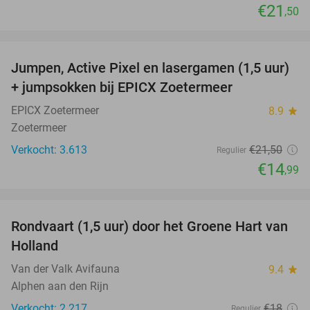
€21
,50
favorite_border
Jumpen, Active Pixel en lasergamen (1,5 uur)
30%
+ jumpsokken bij EPICX Zoetermeer
EPICX Zoetermeer
8.9
star
Zoetermeer
Verkocht: 3.613
€21
,50
Regulier
€14
,99
favorite_border
Rondvaart (1,5 uur) door het Groene Hart van
45%
Holland
Van der Valk Avifauna
9.4
star
Alphen aan den Rijn
Verkocht: 2.217
€18
Regulier