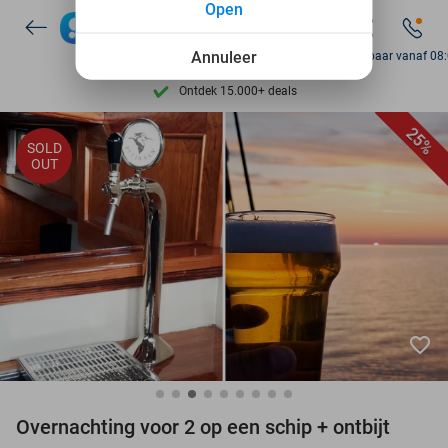
Open
Annuleer
Bereikbaar vanaf 08
Ontdek 15.000+ deals
7 dagen per week beschikbaar
25%
10+ miljoen leden
SOLD
OUT
9,4
op basis van
206.261 reviews
Ontdek 15.000+ deals
7 dagen per week beschikbaar
10+ miljoen leden
favorite_border
Overnachting voor 2 op een schip + ontbijt