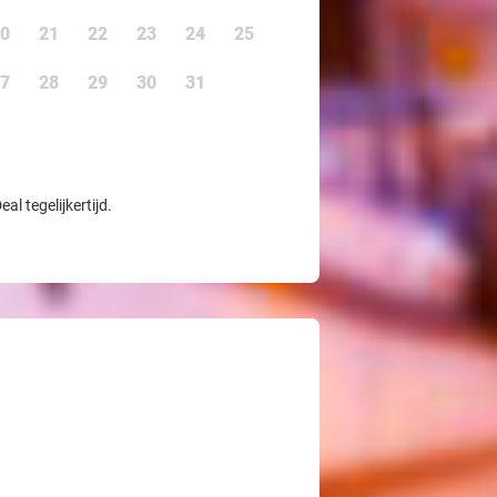
0
21
22
23
24
25
7
28
29
30
31
l tegelijkertijd.