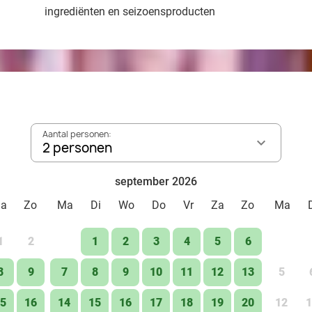
ingrediënten en seizoensproducten
Aantal personen:
2 personen
september 2026
Za
Zo
Ma
Di
Wo
Do
Vr
Za
Zo
Ma
1
2
1
2
3
4
5
6
8
9
7
8
9
10
11
12
13
5
5
16
14
15
16
17
18
19
20
12
1