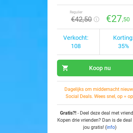
Regulier
€27
€42
,50
,50
Verkocht:
Korting
108
35%
shopping_cart
Koop nu
navi
Dagelijks om middernacht nieuw
Social Deals. Wees snel, op = op
Gratis?!
- Deel deze deal met vrien
Kopen drie vrienden? Dan is de deal
jou gratis! (
info
)