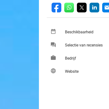
whatsapp
linkedin
fb
mai
date_range
keybo
Beschikbaarheid
chat
keybo
Selectie van recensies
work
keybo
Bedrijf
language
keybo
Website