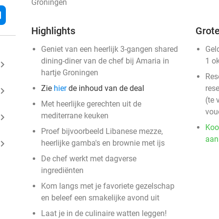
Groningen
l
Highlights
Grote
Geniet van een heerlijk 3-gangen shared
Gel
dining-diner van de chef bij Amaria in
1 o
ard_arrow_right
hartje Groningen
Res
Zie
hier
de inhoud van de deal
rese
ard_arrow_right
(te 
Met heerlijke gerechten uit de
vou
mediterrane keuken
ard_arrow_right
Koo
Proef bijvoorbeeld Libanese mezze,
aan
ard_arrow_right
heerlijke gamba's en brownie met ijs
De chef werkt met dagverse
ingrediënten
Kom langs met je favoriete gezelschap
en beleef een smakelijke avond uit
Laat je in de culinaire watten leggen!