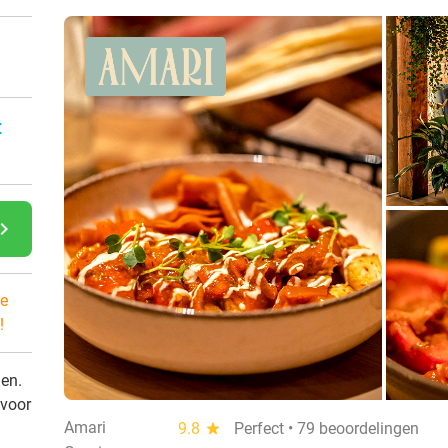
:
gate_next
e
!
den.
 voor
Amari
9.8
star
Perfect • 79 beoordelingen