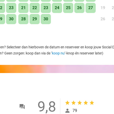
2
23
21
22
23
24
25
26
27
19
2
9
30
28
29
30
26
2
ren? Selecteer dan hierboven de datum en reserveer en koop jouw Social Dea
en? Geen zorgen: koop dan via de ‘
koop nu
’-knop én reserveer later)
9,8
79