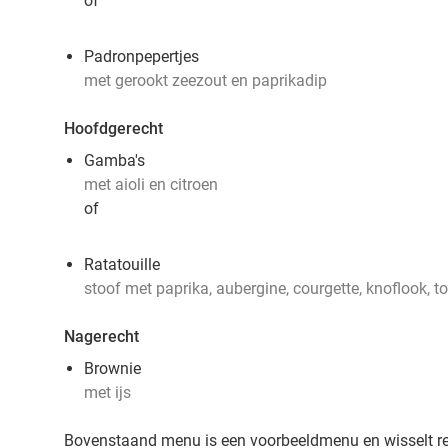
of
Padronpepertjes
met gerookt zeezout en paprikadip
Hoofdgerecht
Gamba's
met aioli en citroen
of
Ratatouille
stoof met paprika, aubergine, courgette, knoflook, 
Nagerecht
Brownie
met ijs
Bovenstaand menu is een voorbeeldmenu en wisselt r